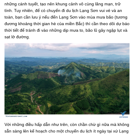
những cánh tuyết, tạo nên khung cảnh vô cùng lãng mạn, trữ
tình. Tuy nhiên, để có chuyến đi du lịch Lạng Sơn vui vẻ và an
toàn, bạn cần lưu ý nếu đến Lạng Sơn vào mùa mưa bão (tương
đương khoảng thời gian hè của miền Bắc) thì cần theo dõi dự báo
thời tiết để tránh đi vào những dịp mưa to, bão lũ gây ngập lụt và
sạt lở đường.
Với những điều hấp dẫn như trên, còn chần chừ gì nữa mà không
sẵn sàng lên kế hoạch cho một chuyến du lịch ít ngày tại xứ Lạng