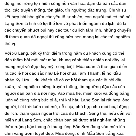
động, núi rừng tự nhiên cùng nền văn hóa đậm đà bản sắc dân
tộc, các truyền thống, tôn giáo, tín ngưỡng đặc trưng. Chính sự
kết hợp hài hòa giữa các yếu tố tự nhiên, con người mà có thể nói
Lạng Sơn là tỉnh có lợi thế lớn về phát triển ngành du lịch, dù là
các chuyến phượt bụi hay các tour du lịch tâm linh, những chuyến
đi tham quan dã ngoại thì cũng hứa hẹn mang lại các trải nghiệm
thú vị.
Với xứ Lạng, bất kỳ thời điểm trong năm du khách cũng có thể
đến thăm bởi mỗi một mùa, khung cảnh thiên nhiên nơi đây lại
mang một vẻ đẹp duy mỹ, riêng biệt. Mùa xuân là thời gian diễn
ra các lễ hội đặc sắc như Lễ hội chùa Tam Thanh, lễ hội đầu
pháo Kỳ Lừa… du khách sẽ có cơ hội tham gia các lễ hội đầu
xuân, trải nghiệm những truyền thống, tín ngưỡng đặc sắc của
người dân bản địa nơi này. Vào mùa hè, miền xuôi và đồng bằng
luôn vô cùng nóng bức oi ả, thì khí hậu Lạng Sơn lại rất hợp lòng
người, tiết trời luôn mát mẻ, dễ chịu, phù hợp cho mọi hoạt động
du lịch, tham quan ngoài trời của du khách. Sang thu, nếu đến với
miền núi Lạng Sơn, chắc chắn bạn sẽ được trải nghiệm những
thửa ruộng bậc thang ở thung lũng Bắc Sơn đang vào mùa lúa
chín vàng ươm tuyệt đẹp. Mùa đông, đỉnh Mẫu Sơn trắng xóa