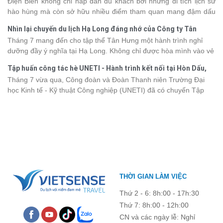
2026
Điện Biên không chỉ hấp dẫn du khách bởi những di tích lịch sử
dưới đây sẽ cập nhật bảng giá tour du thuyền Hạ Long mới nhất
hào hùng mà còn sở hữu nhiều điểm tham quan mang đậm dấu
2026 từ 3 - 6 sao, giúp bạn dễ dàng so sánh và tìm được hành
ấn văn hóa và thiên nhiên Tây Bắc. Nếu đang lên kế hoạch khám
trình phù hợp với nhu cầu cũng như ngân sách.
Nhìn lại chuyến du lịch Hạ Long đáng nhớ của Công ty Tân
phá vùng đất này, việc cập nhật trước giá vé sẽ giúp bạn chủ
Hưng 2026
Tháng 7 mang đến cho tập thể Tân Hưng một hành trình nghỉ
động hơn trong lịch trình và chi phí. Cùng Vietsense Travel tham
dưỡng đầy ý nghĩa tại Hạ Long. Không chỉ được hòa mình vào vẻ
khảo bảng giá vé tham quan các điểm
du lịch Điện Biên
mới nhất
đẹp của di sản thiên nhiên thế giới, các thành viên còn có dịp gắn
năm 2026 ngay dưới đây.
Tập huấn công tác hè UNETI - Hành trình kết nối tại Hòn Dấu,
kết, sẻ chia và lưu giữ nhiều khoảnh khắc đáng nhớ. Hãy cùng
Đồ Sơn
Tháng 7 vừa qua, Công đoàn và Đoàn Thanh niên Trường Đại
nhìn lại chuyến đi ngập tràn niềm vui và những trải nghiệm khó
học Kinh tế - Kỹ thuật Công nghiệp (UNETI) đã có chuyến Tập
quên.
huấn công tác hè 2026 đầy ý nghĩa tại Hòn Dấu - Đồ Sơn. Không
chỉ là dịp nâng cao kỹ năng và chia sẻ kinh nghiệm công tác,
chương trình còn mang đến những hoạt động giao lưu sôi nổi,
góp phần gắn kết tập thể và lưu giữ nhiều kỷ niệm đáng nhớ.
THỜI GIAN LÀM VIỆC
Thứ 2 - 6: 8h:00 - 17h:30
Thứ 7: 8h:00 - 12h:00
CN và các ngày lễ: Nghỉ