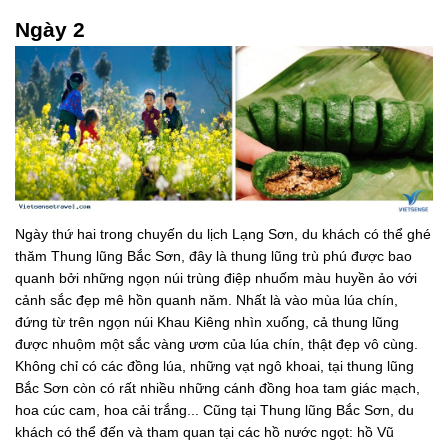
Ngày 2
Ngày thứ hai trong chuyến du lịch Lạng Sơn, du khách có thể ghé
thăm Thung lũng Bắc Sơn, đây là thung lũng trù phú được bao
quanh bởi những ngọn núi trùng điệp nhuốm màu huyền ảo với
cảnh sắc đẹp mê hồn quanh năm. Nhất là vào mùa lúa chín,
đứng từ trên ngọn núi Khau Kiêng nhìn xuống, cả thung lũng
được nhuộm một sắc vàng ươm của lúa chín, thật đẹp vô cùng.
Không chỉ có các đồng lúa, những vạt ngô khoai, tại thung lũng
Bắc Sơn còn có rất nhiều những cánh đồng hoa tam giác mạch,
hoa cúc cam, hoa cải trắng... Cũng tại Thung lũng Bắc Sơn, du
khách có thể đến và tham quan tại các hồ nước ngọt: hồ Vũ