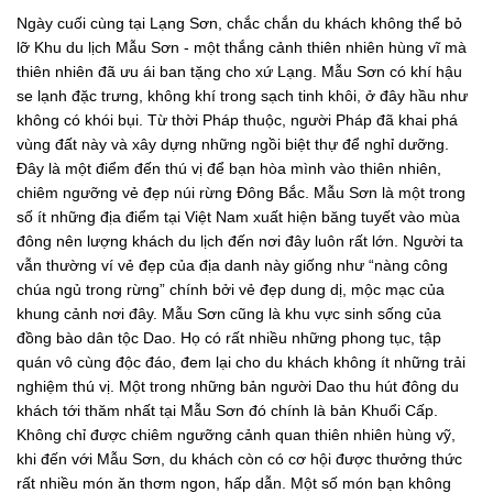
Ngày cuối cùng tại Lạng Sơn, chắc chắn du khách không thể bỏ
lỡ Khu du lịch Mẫu Sơn - một thắng cảnh thiên nhiên hùng vĩ mà
thiên nhiên đã ưu ái ban tặng cho xứ Lạng. Mẫu Sơn có khí hậu
se lạnh đặc trưng, không khí trong sạch tinh khôi, ở đây hầu như
không có khói bụi. Từ thời Pháp thuộc, người Pháp đã khai phá
vùng đất này và xây dựng những ngồi biệt thự để nghỉ dưỡng.
Đây là một điểm đến thú vị để bạn hòa mình vào thiên nhiên,
chiêm ngưỡng vẻ đẹp núi rừng Đông Bắc. Mẫu Sơn là một trong
số ít những địa điểm tại Việt Nam xuất hiện băng tuyết vào mùa
đông nên lượng khách du lịch đến nơi đây luôn rất lớn. Người ta
vẫn thường ví vẻ đẹp của địa danh này giống như “nàng công
chúa ngủ trong rừng” chính bởi vẻ đẹp dung dị, mộc mạc của
khung cảnh nơi đây. Mẫu Sơn cũng là khu vực sinh sống của
đồng bào dân tộc Dao. Họ có rất nhiều những phong tục, tập
quán vô cùng độc đáo, đem lại cho du khách không ít những trải
nghiệm thú vị. Một trong những bản người Dao thu hút đông du
khách tới thăm nhất tại Mẫu Sơn đó chính là bản Khuổi Cấp.
Không chỉ được chiêm ngưỡng cảnh quan thiên nhiên hùng vỹ,
khi đến với Mẫu Sơn, du khách còn có cơ hội được thưởng thức
rất nhiều món ăn thơm ngon, hấp dẫn. Một số món bạn không