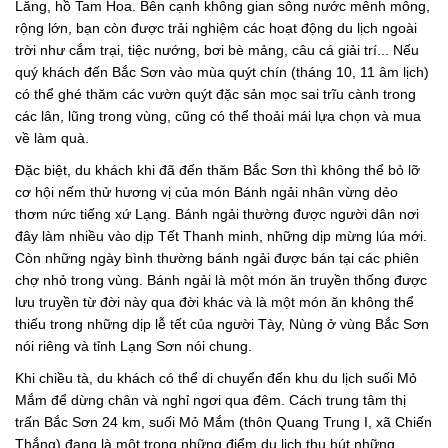
Lăng, hồ Tam Hoa. Bên cạnh không gian sông nước mênh mông,
rộng lớn, bạn còn được trải nghiệm các hoạt động du lịch ngoài
trời như cắm trại, tiệc nướng, bơi bè mảng, câu cá giải trí... Nếu
quý khách đến Bắc Sơn vào mùa quýt chín (tháng 10, 11 âm lịch)
có thể ghé thăm các vườn quýt đặc sản mọc sai trĩu cành trong
các lân, lũng trong vùng, cũng có thể thoải mái lựa chọn và mua
về làm quà.
Đặc biệt, du khách khi đã đến thăm Bắc Sơn thì không thể bỏ lỡ
cơ hội nếm thử hương vị của món Bánh ngải nhân vừng dẻo
thơm nức tiếng xứ Lạng. Bánh ngải thường được người dân nơi
đây làm nhiều vào dịp Tết Thanh minh, những dịp mừng lúa mới.
Còn những ngày bình thường bánh ngải được bán tại các phiên
chợ nhỏ trong vùng. Bánh ngải là một món ăn truyền thống được
lưu truyền từ đời này qua đời khác và là một món ăn không thể
thiếu trong những dịp lễ tết của người Tày, Nùng ở vùng Bắc Sơn
nói riêng và tỉnh Lạng Sơn nói chung.
Khi chiều tà, du khách có thể di chuyển đến khu du lịch suối Mỏ
Mắm để dừng chân và nghỉ ngơi qua đêm. Cách trung tâm thị
trấn Bắc Sơn 24 km, suối Mỏ Mắm (thôn Quang Trung I, xã Chiến
Thắng) đang là một trong những điểm du lịch thu hút những