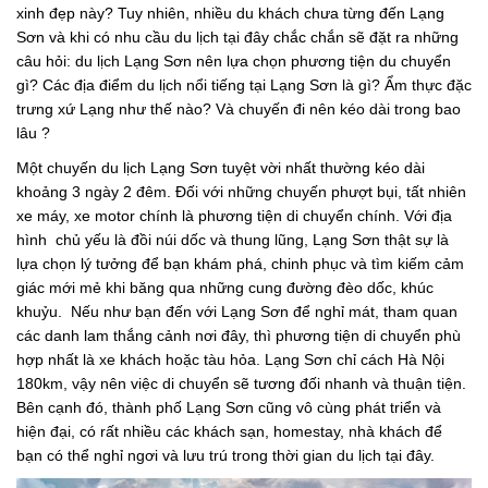
xinh đẹp này? Tuy nhiên, nhiều du khách chưa từng đến Lạng
Sơn và khi có nhu cầu du lịch tại đây chắc chắn sẽ đặt ra những
câu hỏi: du lịch Lạng Sơn nên lựa chọn phương tiện du chuyển
gì? Các địa điểm du lịch nổi tiếng tại Lạng Sơn là gì? Ẩm thực đặc
trưng xứ Lạng như thế nào? Và chuyến đi nên kéo dài trong bao
lâu ?
Một chuyến du lịch Lạng Sơn tuyệt vời nhất thường kéo dài
khoảng 3 ngày 2 đêm. Đối với những chuyến phượt bụi, tất nhiên
xe máy, xe motor chính là phương tiện di chuyển chính. Với địa
hình chủ yếu là đồi núi dốc và thung lũng, Lạng Sơn thật sự là
lựa chọn lý tưởng để bạn khám phá, chinh phục và tìm kiếm cảm
giác mới mẻ khi băng qua những cung đường đèo dốc, khúc
khuỷu. Nếu như bạn đến với Lạng Sơn để nghỉ mát, tham quan
các danh lam thắng cảnh nơi đây, thì phương tiện di chuyển phù
hợp nhất là xe khách hoặc tàu hỏa. Lạng Sơn chỉ cách Hà Nội
180km, vậy nên việc di chuyển sẽ tương đối nhanh và thuận tiện.
Bên cạnh đó, thành phố Lạng Sơn cũng vô cùng phát triển và
hiện đại, có rất nhiều các khách sạn, homestay, nhà khách để
bạn có thể nghỉ ngơi và lưu trú trong thời gian du lịch tại đây.