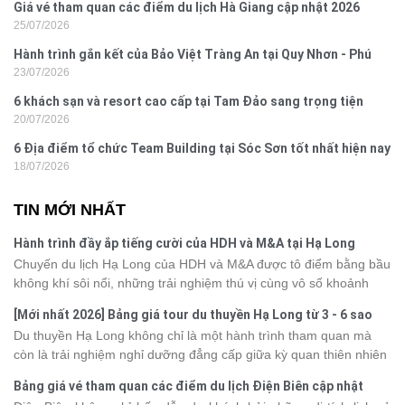
Giá vé tham quan các điểm du lịch Hà Giang cập nhật 2026
25/07/2026
Hành trình gắn kết của Bảo Việt Tràng An tại Quy Nhơn - Phú
23/07/2026
Yên
6 khách sạn và resort cao cấp tại Tam Đảo sang trọng tiện
20/07/2026
nghi
6 Địa điểm tổ chức Team Building tại Sóc Sơn tốt nhất hiện nay
18/07/2026
TIN MỚI NHẤT
Hành trình đầy ắp tiếng cười của HDH và M&A tại Hạ Long
Chuyến du lịch Hạ Long của HDH và M&A được tô điểm bằng bầu
không khí sôi nổi, những trải nghiệm thú vị cùng vô số khoảnh
khắc đáng nhớ. Từ vẻ đẹp của kỳ quan thiên nhiên đến những
[Mới nhất 2026] Bảng giá tour du thuyền Hạ Long từ 3 - 6 sao
phút giây đồng hành bên nhau, tất cả đã tạo nên một chuyến đi
Du thuyền Hạ Long không chỉ là một hành trình tham quan mà
tràn đầy cảm xúc và dấu ấn khó quên.
còn là trải nghiệm nghỉ dưỡng đẳng cấp giữa kỳ quan thiên nhiên
thế giới. Tuy nhiên, mỗi hạng du thuyền sẽ có mức giá và dịch vụ
Bảng giá vé tham quan các điểm du lịch Điện Biên cập nhật
khác nhau, khiến nhiều du khách băn khoăn khi lựa chọn. Bài viết