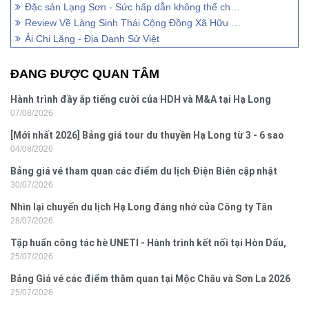
Đặc sản Lạng Sơn - Sức hấp dẫn không thể chối từ
Review Về Làng Sinh Thái Cộng Đồng Xã Hữu Liên - trong Tour du lịch Lạng Sơn
Ải Chi Lăng - Địa Danh Sử Việt
ĐANG ĐƯỢC QUAN TÂM
Hành trình đầy ắp tiếng cười của HDH và M&A tại Hạ Long
07/08/2026
[Mới nhất 2026] Bảng giá tour du thuyền Hạ Long từ 3 - 6 sao
04/08/2026
Bảng giá vé tham quan các điểm du lịch Điện Biên cập nhật
30/07/2026
2026
Nhìn lại chuyến du lịch Hạ Long đáng nhớ của Công ty Tân
28/07/2026
Hưng 2026
Tập huấn công tác hè UNETI - Hành trình kết nối tại Hòn Dấu,
25/07/2026
Đồ Sơn
Bảng Giá vé các điểm thăm quan tại Mộc Châu và Sơn La 2026
25/07/2026