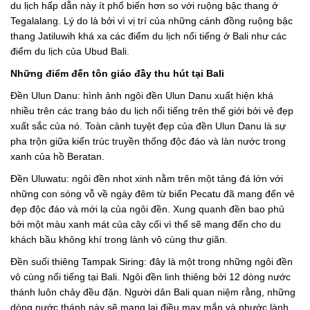
du lịch hấp dẫn này ít phổ biến hơn so với ruộng bậc thang ở
Tegalalang. Lý do là bởi vì vị trí của những cánh đồng ruộng bậc
thang Jatiluwih khá xa các điểm du lịch nổi tiếng ở Bali như các
điểm du lịch của Ubud Bali.
Những điểm đến tôn giáo đầy thu hút tại Bali
Đền Ulun Danu: hình ảnh ngôi đền Ulun Danu xuất hiện khá
nhiều trên các trang báo du lịch nổi tiếng trên thế giới bởi vẻ đẹp
xuất sắc của nó. Toàn cảnh tuyệt đẹp của đền Ulun Danu là sự
pha trộn giữa kiến trúc truyền thống độc đáo và làn nước trong
xanh của hồ Beratan.
Đền Uluwatu: ngôi đền nhot xinh nằm trên một tảng đá lớn với
những con sóng vỗ về ngày đêm từ biển Pecatu đã mang đến vẻ
đẹp độc đáo và mới lạ của ngôi đền. Xung quanh đền bao phủ
bởi một màu xanh mát của cây cối vì thế sẽ mang đến cho du
khách bầu không khí trong lành vô cùng thư giãn.
Đền suối thiêng Tampak Siring: đây là một trong những ngôi đền
vô cùng nổi tiếng tại Bali. Ngôi đền linh thiêng bởi 12 dòng nước
thánh luôn chảy đều đặn. Người dân Bali quan niệm rằng, những
dòng nước thánh này sẽ mang lại điều may mắn và phước lành