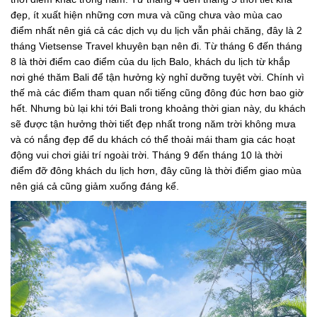
đẹp, ít xuất hiện những cơn mưa và cũng chưa vào mùa cao
điểm nhất nên giá cả các dịch vụ du lịch vẫn phải chăng, đây là 2
tháng Vietsense Travel khuyên bạn nên đi. Từ tháng 6 đến tháng
8 là thời điểm cao điểm của du lịch Balo, khách du lịch từ khắp
nơi ghé thăm Bali để tận hưởng kỳ nghỉ dưỡng tuyệt vời. Chính vì
thế mà các điểm tham quan nổi tiếng cũng đông đúc hơn bao giờ
hết. Nhưng bù lại khi tới Bali trong khoảng thời gian này, du khách
sẽ được tận hưởng thời tiết đẹp nhất trong năm trời không mưa
và có nắng đẹp để du khách có thể thoải mái tham gia các hoạt
động vui chơi giải trí ngoài trời. Tháng 9 đến tháng 10 là thời
điểm đỡ đông khách du lịch hơn, đây cũng là thời điểm giao mùa
nên giá cả cũng giảm xuống đáng kể.