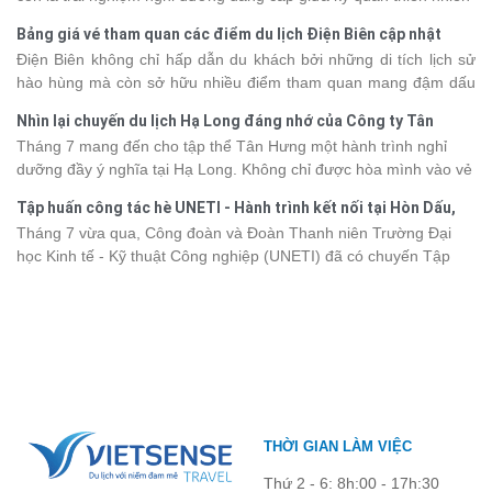
thế giới. Tuy nhiên, mỗi hạng du thuyền sẽ có mức giá và dịch vụ
Bảng giá vé tham quan các điểm du lịch Điện Biên cập nhật
khác nhau, khiến nhiều du khách băn khoăn khi lựa chọn. Bài viết
2026
Điện Biên không chỉ hấp dẫn du khách bởi những di tích lịch sử
dưới đây sẽ cập nhật bảng giá tour du thuyền Hạ Long mới nhất
hào hùng mà còn sở hữu nhiều điểm tham quan mang đậm dấu
2026 từ 3 - 6 sao, giúp bạn dễ dàng so sánh và tìm được hành
ấn văn hóa và thiên nhiên Tây Bắc. Nếu đang lên kế hoạch khám
trình phù hợp với nhu cầu cũng như ngân sách.
Nhìn lại chuyến du lịch Hạ Long đáng nhớ của Công ty Tân
phá vùng đất này, việc cập nhật trước giá vé sẽ giúp bạn chủ
Hưng 2026
Tháng 7 mang đến cho tập thể Tân Hưng một hành trình nghỉ
động hơn trong lịch trình và chi phí. Cùng Vietsense Travel tham
dưỡng đầy ý nghĩa tại Hạ Long. Không chỉ được hòa mình vào vẻ
khảo bảng giá vé tham quan các điểm
du lịch Điện Biên
mới nhất
đẹp của di sản thiên nhiên thế giới, các thành viên còn có dịp gắn
năm 2026 ngay dưới đây.
Tập huấn công tác hè UNETI - Hành trình kết nối tại Hòn Dấu,
kết, sẻ chia và lưu giữ nhiều khoảnh khắc đáng nhớ. Hãy cùng
Đồ Sơn
Tháng 7 vừa qua, Công đoàn và Đoàn Thanh niên Trường Đại
nhìn lại chuyến đi ngập tràn niềm vui và những trải nghiệm khó
học Kinh tế - Kỹ thuật Công nghiệp (UNETI) đã có chuyến Tập
quên.
huấn công tác hè 2026 đầy ý nghĩa tại Hòn Dấu - Đồ Sơn. Không
chỉ là dịp nâng cao kỹ năng và chia sẻ kinh nghiệm công tác,
chương trình còn mang đến những hoạt động giao lưu sôi nổi,
góp phần gắn kết tập thể và lưu giữ nhiều kỷ niệm đáng nhớ.
THỜI GIAN LÀM VIỆC
Thứ 2 - 6: 8h:00 - 17h:30