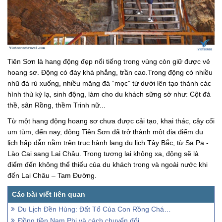
Tiên Sơn là hang động đẹp nổi tiếng trong vùng còn giữ được vẻ
hoang sơ. Động có đáy khá phẳng, trần cao.Trong động có nhiều
nhũ đá rủ xuống, nhiều măng đá “mọc” từ dưới lên tạo thành các
hình thù kỳ lạ, sinh động, làm cho du khách sững sờ như: Cột đá
thề, sân Rồng, thềm Trinh nữ...
Từ một hang động hoang sơ chưa được cải tạo, khai thác, cây cối
um tùm, đến nay, động Tiên Sơn đã trở thành một địa điểm du
lịch hấp dẫn nằm trên trục hành lang du lịch Tây Bắc, từ Sa Pa -
Lào Cai sang Lai Châu. Trong tương lai không xa, động sẽ là
điểm đến không thể thiếu của du khách trong và ngoài nước khi
đến Lai Châu – Tam Đường.
Du Lịch Đền Hùng: Đất Tổ Của Con Rồng Cháu Tiên
Đồng tiền Nam Phi và cách chuyển đổi