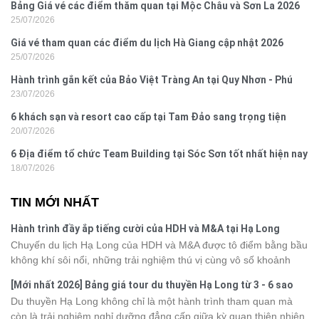
Bảng Giá vé các điểm thăm quan tại Mộc Châu và Sơn La 2026
25/07/2026
Giá vé tham quan các điểm du lịch Hà Giang cập nhật 2026
25/07/2026
Hành trình gắn kết của Bảo Việt Tràng An tại Quy Nhơn - Phú
23/07/2026
Yên
6 khách sạn và resort cao cấp tại Tam Đảo sang trọng tiện
20/07/2026
nghi
6 Địa điểm tổ chức Team Building tại Sóc Sơn tốt nhất hiện nay
18/07/2026
TIN MỚI NHẤT
Hành trình đầy ắp tiếng cười của HDH và M&A tại Hạ Long
Chuyến du lịch Hạ Long của HDH và M&A được tô điểm bằng bầu
không khí sôi nổi, những trải nghiệm thú vị cùng vô số khoảnh
khắc đáng nhớ. Từ vẻ đẹp của kỳ quan thiên nhiên đến những
[Mới nhất 2026] Bảng giá tour du thuyền Hạ Long từ 3 - 6 sao
phút giây đồng hành bên nhau, tất cả đã tạo nên một chuyến đi
Du thuyền Hạ Long không chỉ là một hành trình tham quan mà
tràn đầy cảm xúc và dấu ấn khó quên.
còn là trải nghiệm nghỉ dưỡng đẳng cấp giữa kỳ quan thiên nhiên