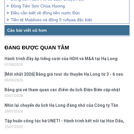
Động Tiên Sơn Chùa Hương
Điều cần biết về đồng tiền nước Đức
Tiền tệ Maldives và đồng 5 rufiyaa đặc biệt
ĐANG ĐƯỢC QUAN TÂM
Hành trình đầy ắp tiếng cười của HDH và M&A tại Hạ Long
07/08/2026
[Mới nhất 2026] Bảng giá tour du thuyền Hạ Long từ 3 - 6 sao
04/08/2026
Bảng giá vé tham quan các điểm du lịch Điện Biên cập nhật
30/07/2026
2026
Nhìn lại chuyến du lịch Hạ Long đáng nhớ của Công ty Tân
28/07/2026
Hưng 2026
Tập huấn công tác hè UNETI - Hành trình kết nối tại Hòn Dấu,
25/07/2026
Đồ Sơn