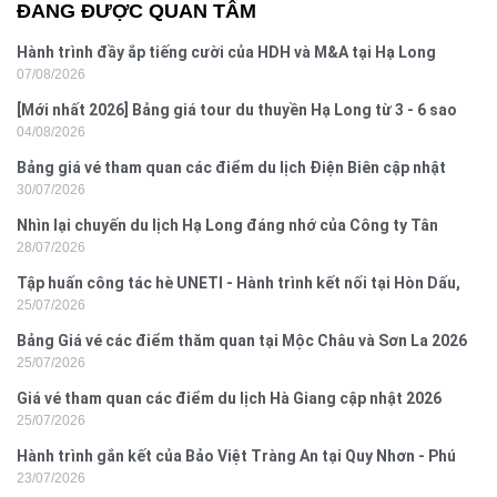
ĐANG ĐƯỢC QUAN TÂM
Hành trình đầy ắp tiếng cười của HDH và M&A tại Hạ Long
07/08/2026
[Mới nhất 2026] Bảng giá tour du thuyền Hạ Long từ 3 - 6 sao
04/08/2026
Bảng giá vé tham quan các điểm du lịch Điện Biên cập nhật
30/07/2026
2026
Nhìn lại chuyến du lịch Hạ Long đáng nhớ của Công ty Tân
28/07/2026
Hưng 2026
Tập huấn công tác hè UNETI - Hành trình kết nối tại Hòn Dấu,
25/07/2026
Đồ Sơn
Bảng Giá vé các điểm thăm quan tại Mộc Châu và Sơn La 2026
25/07/2026
Giá vé tham quan các điểm du lịch Hà Giang cập nhật 2026
25/07/2026
Hành trình gắn kết của Bảo Việt Tràng An tại Quy Nhơn - Phú
23/07/2026
Yên