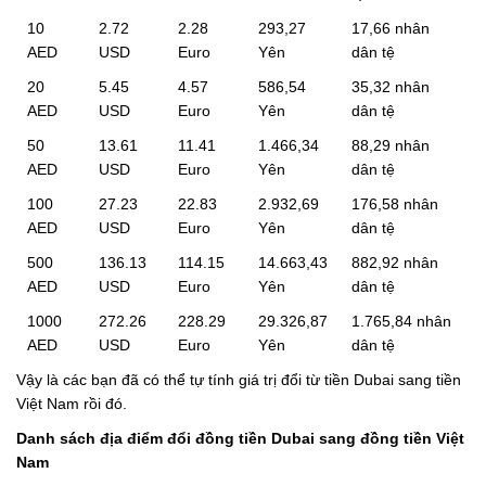
10
2.72
2.28
293,27
17,66 nhân
AED
USD
Euro
Yên
dân tệ
20
5.45
4.57
586,54
35,32 nhân
AED
USD
Euro
Yên
dân tệ
50
13.61
11.41
1.466,34
88,29 nhân
AED
USD
Euro
Yên
dân tệ
100
27.23
22.83
2.932,69
176,58 nhân
AED
USD
Euro
Yên
dân tệ
500
136.13
114.15
14.663,43
882,92 nhân
AED
USD
Euro
Yên
dân tệ
1000
272.26
228.29
29.326,87
1.765,84 nhân
AED
USD
Euro
Yên
dân tệ
Vậy là các bạn đã có thể tự tính giá trị đổi từ tiền Dubai sang tiền
Việt Nam rồi đó.
Danh sách địa điểm đổi đồng tiền Dubai sang đồng tiền Việt
Nam