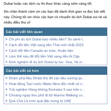
Dubai hoặc các dịch vụ thị thực khác càng sớm càng tốt.
Xin chân thành cảm ơn các bạn đã dành thời gian ra đọc bài viết
này. Chúng tôi xin chúc các bạn có chuyến du lịch Dubai vui vẻ và
nhiều điều thú vị!
Chi phí du lịch Dubai bao nhiêu tiền? So sánh tour trọn gói & tự túc
Cách đổi tiền Việt sang tiền Thái mới nhất 2023
Cách đổi tiền Canada an toàn, thuận tiện
Làm thế nào để đổi tiền Việt sang tiền Ai Cập
Kinh nghiệm đi du lịch Dubai tự túc: Visa, Vé máy bay, tham quan
Khám phá Abu Dhabi thủ đô các tiêu vương quốc Ả Rập Thống Nhất
Hoạt động Taxi nước Water Abra độc nhất vô nhị trên thế giới
Trải nghiệm Hàng không Emirates 5 sao trên chuyến bay thẳng từ Việt Nam
Choáng ngợp khu phố đi bộ Marina Walking con đường tỷ Đô
Quả Chà Là món quà đặc trưng từ UAE