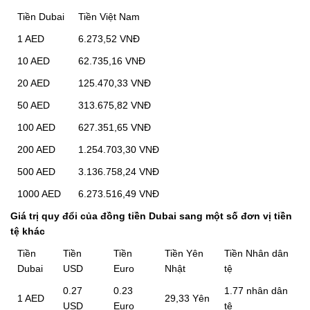
Tiền Dubai
Tiền Việt Nam
1 AED
6.273,52 VNĐ
10 AED
62.735,16 VNĐ
20 AED
125.470,33 VNĐ
50 AED
313.675,82 VNĐ
100 AED
627.351,65 VNĐ
200 AED
1.254.703,30 VNĐ
500 AED
3.136.758,24 VNĐ
1000 AED
6.273.516,49 VNĐ
Giá trị quy đổi của đồng tiền Dubai sang một số đơn vị tiền
tệ khác
Tiền
Tiền
Tiền
Tiền Yên
Tiền Nhân dân
Dubai
USD
Euro
Nhật
tệ
0.27
0.23
1.77 nhân dân
1 AED
29,33 Yên
USD
Euro
tệ