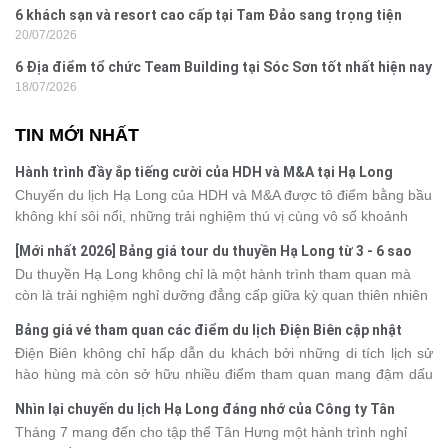
6 khách sạn và resort cao cấp tại Tam Đảo sang trọng tiện
20/07/2026
nghi
6 Địa điểm tổ chức Team Building tại Sóc Sơn tốt nhất hiện nay
18/07/2026
TIN MỚI NHẤT
Hành trình đầy ắp tiếng cười của HDH và M&A tại Hạ Long
Chuyến du lịch Hạ Long của HDH và M&A được tô điểm bằng bầu
không khí sôi nổi, những trải nghiệm thú vị cùng vô số khoảnh
khắc đáng nhớ. Từ vẻ đẹp của kỳ quan thiên nhiên đến những
[Mới nhất 2026] Bảng giá tour du thuyền Hạ Long từ 3 - 6 sao
phút giây đồng hành bên nhau, tất cả đã tạo nên một chuyến đi
Du thuyền Hạ Long không chỉ là một hành trình tham quan mà
tràn đầy cảm xúc và dấu ấn khó quên.
còn là trải nghiệm nghỉ dưỡng đẳng cấp giữa kỳ quan thiên nhiên
thế giới. Tuy nhiên, mỗi hạng du thuyền sẽ có mức giá và dịch vụ
Bảng giá vé tham quan các điểm du lịch Điện Biên cập nhật
khác nhau, khiến nhiều du khách băn khoăn khi lựa chọn. Bài viết
2026
Điện Biên không chỉ hấp dẫn du khách bởi những di tích lịch sử
dưới đây sẽ cập nhật bảng giá tour du thuyền Hạ Long mới nhất
hào hùng mà còn sở hữu nhiều điểm tham quan mang đậm dấu
2026 từ 3 - 6 sao, giúp bạn dễ dàng so sánh và tìm được hành
ấn văn hóa và thiên nhiên Tây Bắc. Nếu đang lên kế hoạch khám
trình phù hợp với nhu cầu cũng như ngân sách.
Nhìn lại chuyến du lịch Hạ Long đáng nhớ của Công ty Tân
phá vùng đất này, việc cập nhật trước giá vé sẽ giúp bạn chủ
Hưng 2026
Tháng 7 mang đến cho tập thể Tân Hưng một hành trình nghỉ
động hơn trong lịch trình và chi phí. Cùng Vietsense Travel tham