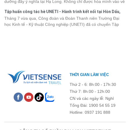
dưỡng đầy ý nghĩa tại Hạ Long. Không chỉ được hòa mình vào vẻ
khảo bảng giá vé tham quan các điểm
du lịch Điện Biên
mới nhất
đẹp của di sản thiên nhiên thế giới, các thành viên còn có dịp gắn
năm 2026 ngay dưới đây.
Tập huấn công tác hè UNETI - Hành trình kết nối tại Hòn Dấu,
kết, sẻ chia và lưu giữ nhiều khoảnh khắc đáng nhớ. Hãy cùng
Đồ Sơn
Tháng 7 vừa qua, Công đoàn và Đoàn Thanh niên Trường Đại
nhìn lại chuyến đi ngập tràn niềm vui và những trải nghiệm khó
học Kinh tế - Kỹ thuật Công nghiệp (UNETI) đã có chuyến Tập
quên.
huấn công tác hè 2026 đầy ý nghĩa tại Hòn Dấu - Đồ Sơn. Không
chỉ là dịp nâng cao kỹ năng và chia sẻ kinh nghiệm công tác,
chương trình còn mang đến những hoạt động giao lưu sôi nổi,
góp phần gắn kết tập thể và lưu giữ nhiều kỷ niệm đáng nhớ.
THỜI GIAN LÀM VIỆC
Thứ 2 - 6: 8h:00 - 17h:30
Thứ 7: 8h:00 - 12h:00
CN và các ngày lễ: Nghỉ
Tổng Đài: 1900 54 55 19
Hotline: 0937 191 888