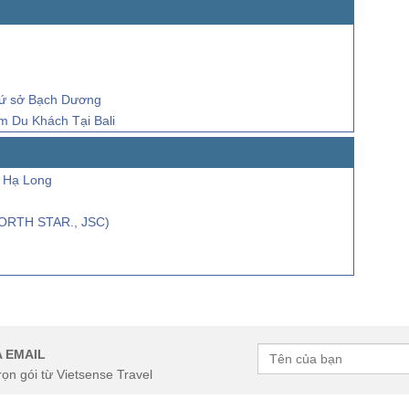
a xứ sở Bạch Dương
 Du Khách Tại Bali
i Hạ Long
NORTH STAR., JSC)
 EMAIL
rọn gói từ Vietsense Travel