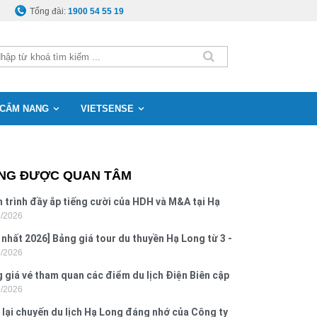
Tổng đài:
1900 54 55 19
CẨM NANG
VIETSENSE
NG ĐƯỢC QUAN TÂM
 trình đầy ắp tiếng cười của HDH và M&A tại Hạ
8/2026
g
 nhất 2026] Bảng giá tour du thuyền Hạ Long từ 3 -
8/2026
o
 giá vé tham quan các điểm du lịch Điện Biên cập
7/2026
 2026
 lại chuyến du lịch Hạ Long đáng nhớ của Công ty