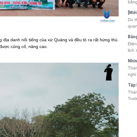
bằng
cùng
[Mới
quan
6 sa
Du t
nhau
quan
và d
kỳ q
Bảng
thuy
 địa danh nổi tiếng của xứ Quảng và đều tỏ ra rất hứng thú.
nhật
Điện
du k
 được củng cố, nâng cao.
lịch
cập 
mang
2026
Nhìn
đang
được
Tân
Thán
trướ
sách
nghỉ
chi 
hòa 
tha
Tập 
thàn
2026
Hòn 
Thán
khoả
Trườ
ngập
đã c
Hòn 
và c
đến 
tập 