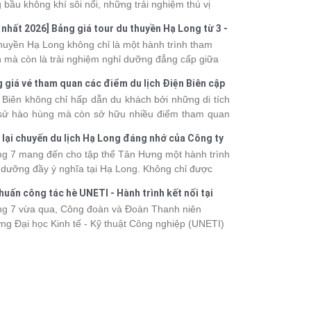
 bầu không khí sôi nổi, những trải nghiệm thú vị
 vô số khoảnh khắc đáng nhớ. Từ vẻ đẹp của kỳ
 nhất 2026] Bảng giá tour du thuyền Hạ Long từ 3 -
 thiên nhiên đến những phút giây đồng hành bên
o
huyền Hạ Long không chỉ là một hành trình tham
, tất cả đã tạo nên một chuyến đi tràn đầy cảm xúc
 mà còn là trải nghiệm nghỉ dưỡng đẳng cấp giữa
ấu ấn khó quên.
uan thiên nhiên thế giới. Tuy nhiên, mỗi hạng du
 giá vé tham quan các điểm du lịch Điện Biên cập
ền sẽ có mức giá và dịch vụ khác nhau, khiến nhiều
 2026
 Biên không chỉ hấp dẫn du khách bởi những di tích
hách băn khoăn khi lựa chọn. Bài viết dưới đây sẽ
 sử hào hùng mà còn sở hữu nhiều điểm tham quan
nhật bảng giá tour du thuyền Hạ Long mới nhất
 đậm dấu ấn văn hóa và thiên nhiên Tây Bắc. Nếu
 từ 3 - 6 sao, giúp bạn dễ dàng so sánh và tìm
 lại chuyến du lịch Hạ Long đáng nhớ của Công ty
 lên kế hoạch khám phá vùng đất này, việc cập nhật
 hành trình phù hợp với nhu cầu cũng như ngân
 Hưng 2026
g 7 mang đến cho tập thể Tân Hưng một hành trình
c giá vé sẽ giúp bạn chủ động hơn trong lịch trình và
.
 dưỡng đầy ý nghĩa tại Hạ Long. Không chỉ được
phí. Cùng Vietsense Travel tham khảo bảng giá vé
mình vào vẻ đẹp của di sản thiên nhiên thế giới, các
m quan các điểm
du lịch Điện Biên
mới nhất năm
huấn công tác hè UNETI - Hành trình kết nối tại
h viên còn có dịp gắn kết, sẻ chia và lưu giữ nhiều
 ngay dưới đây.
Dấu, Đồ Sơn
g 7 vừa qua, Công đoàn và Đoàn Thanh niên
nh khắc đáng nhớ. Hãy cùng nhìn lại chuyến đi
ng Đại học Kinh tế - Kỹ thuật Công nghiệp (UNETI)
 tràn niềm vui và những trải nghiệm khó quên.
ó chuyến Tập huấn công tác hè 2026 đầy ý nghĩa tại
Dấu - Đồ Sơn. Không chỉ là dịp nâng cao kỹ năng
hia sẻ kinh nghiệm công tác, chương trình còn mang
những hoạt động giao lưu sôi nổi, góp phần gắn kết
thể và lưu giữ nhiều kỷ niệm đáng nhớ.