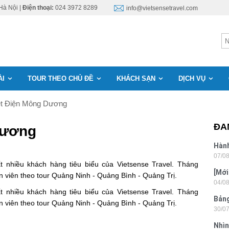
Hà Nội |
Điện thoại:
024 3972 8289
info@vietsensetravel.com
ÀI
TOUR THEO CHỦ ĐỀ
KHÁCH SẠN
DỊCH VỤ
ệt Điện Mông Dương
ĐA
Dương
Hành
07/0
Lon
 nhiều khách hàng tiêu biểu của Vietsense Travel. Tháng
[Mới
n viên theo tour Quảng Ninh - Quảng Bình - Quảng Trị.
04/0
6 sa
 nhiều khách hàng tiêu biểu của Vietsense Travel. Tháng
Bảng
n viên theo tour Quảng Ninh - Quảng Bình - Quảng Trị.
30/0
nhật
Nhìn