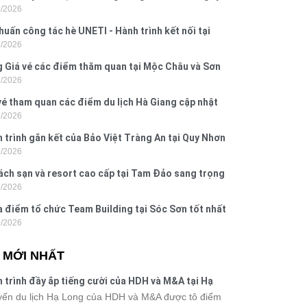
7/2026
 Hưng 2026
huấn công tác hè UNETI - Hành trình kết nối tại
7/2026
Dấu, Đồ Sơn
 Giá vé các điểm thăm quan tại Mộc Châu và Sơn
7/2026
026
vé tham quan các điểm du lịch Hà Giang cập nhật
7/2026
6
 trình gắn kết của Bảo Việt Tràng An tại Quy Nhơn
7/2026
ú Yên
ách sạn và resort cao cấp tại Tam Đảo sang trọng
7/2026
 nghi
a điểm tổ chức Team Building tại Sóc Sơn tốt nhất
7/2026
 nay
N MỚI NHẤT
 trình đầy ắp tiếng cười của HDH và M&A tại Hạ
g
ến du lịch Hạ Long của HDH và M&A được tô điểm