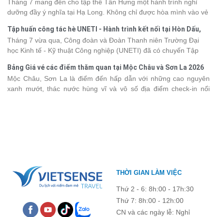
Hưng 2026
Tháng 7 mang đến cho tập thể Tân Hưng một hành trình nghỉ
động hơn trong lịch trình và chi phí. Cùng Vietsense Travel tham
dưỡng đầy ý nghĩa tại Hạ Long. Không chỉ được hòa mình vào vẻ
khảo bảng giá vé tham quan các điểm
du lịch Điện Biên
mới nhất
đẹp của di sản thiên nhiên thế giới, các thành viên còn có dịp gắn
năm 2026 ngay dưới đây.
Tập huấn công tác hè UNETI - Hành trình kết nối tại Hòn Dấu,
kết, sẻ chia và lưu giữ nhiều khoảnh khắc đáng nhớ. Hãy cùng
Đồ Sơn
Tháng 7 vừa qua, Công đoàn và Đoàn Thanh niên Trường Đại
nhìn lại chuyến đi ngập tràn niềm vui và những trải nghiệm khó
học Kinh tế - Kỹ thuật Công nghiệp (UNETI) đã có chuyến Tập
quên.
huấn công tác hè 2026 đầy ý nghĩa tại Hòn Dấu - Đồ Sơn. Không
Bảng Giá vé các điểm thăm quan tại Mộc Châu và Sơn La 2026
chỉ là dịp nâng cao kỹ năng và chia sẻ kinh nghiệm công tác,
Mộc Châu, Sơn La là điểm đến hấp dẫn với những cao nguyên
chương trình còn mang đến những hoạt động giao lưu sôi nổi,
xanh mướt, thác nước hùng vĩ và vô số địa điểm check-in nổi
góp phần gắn kết tập thể và lưu giữ nhiều kỷ niệm đáng nhớ.
tiếng. Trước khi lên đường, việc cập nhật giá vé tham quan sẽ
giúp bạn chủ động hơn trong việc lên lịch trình và dự trù chi phí
du lịch Mộc Châu
. Cùng Vietsense Travel tham khảo bảng giá vé
tham quan các điểm du lịch ở Sơn La 2026 mới nhất ngay dưới
đây.
THỜI GIAN LÀM VIỆC
Thứ 2 - 6: 8h:00 - 17h:30
Thứ 7: 8h:00 - 12h:00
CN và các ngày lễ: Nghỉ