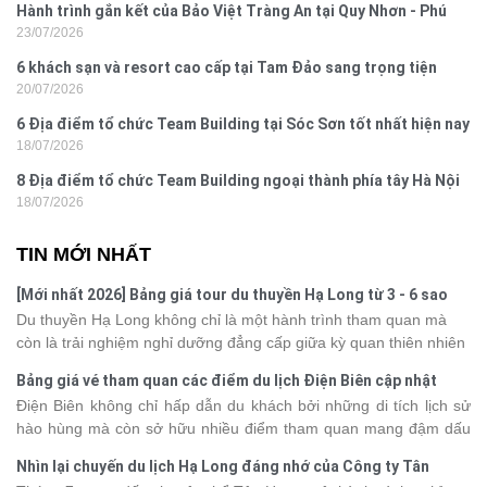
Hành trình gắn kết của Bảo Việt Tràng An tại Quy Nhơn - Phú
23/07/2026
Yên
6 khách sạn và resort cao cấp tại Tam Đảo sang trọng tiện
20/07/2026
nghi
6 Địa điểm tổ chức Team Building tại Sóc Sơn tốt nhất hiện nay
18/07/2026
8 Địa điểm tổ chức Team Building ngoại thành phía tây Hà Nội
18/07/2026
TIN MỚI NHẤT
[Mới nhất 2026] Bảng giá tour du thuyền Hạ Long từ 3 - 6 sao
Du thuyền Hạ Long không chỉ là một hành trình tham quan mà
còn là trải nghiệm nghỉ dưỡng đẳng cấp giữa kỳ quan thiên nhiên
thế giới. Tuy nhiên, mỗi hạng du thuyền sẽ có mức giá và dịch vụ
Bảng giá vé tham quan các điểm du lịch Điện Biên cập nhật
khác nhau, khiến nhiều du khách băn khoăn khi lựa chọn. Bài viết
2026
Điện Biên không chỉ hấp dẫn du khách bởi những di tích lịch sử
dưới đây sẽ cập nhật bảng giá tour du thuyền Hạ Long mới nhất
hào hùng mà còn sở hữu nhiều điểm tham quan mang đậm dấu
2026 từ 3 - 6 sao, giúp bạn dễ dàng so sánh và tìm được hành
ấn văn hóa và thiên nhiên Tây Bắc. Nếu đang lên kế hoạch khám
trình phù hợp với nhu cầu cũng như ngân sách.
Nhìn lại chuyến du lịch Hạ Long đáng nhớ của Công ty Tân
phá vùng đất này, việc cập nhật trước giá vé sẽ giúp bạn chủ