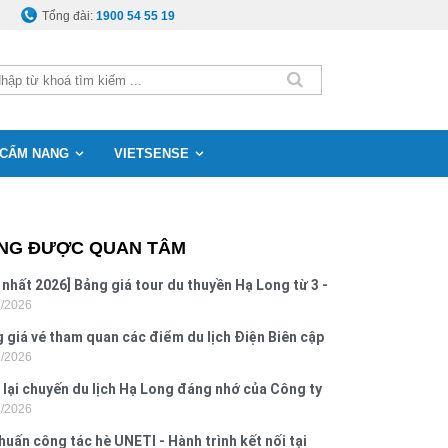
Tổng đài:
1900 54 55 19
CẨM NANG
VIETSENSE
NG ĐƯỢC QUAN TÂM
 nhất 2026] Bảng giá tour du thuyền Hạ Long từ 3 -
8/2026
o
 giá vé tham quan các điểm du lịch Điện Biên cập
7/2026
 2026
 lại chuyến du lịch Hạ Long đáng nhớ của Công ty
7/2026
 Hưng 2026
huấn công tác hè UNETI - Hành trình kết nối tại