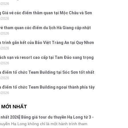
7/2026
Dấu, Đồ Sơn
 Giá vé các điểm thăm quan tại Mộc Châu và Sơn
7/2026
026
vé tham quan các điểm du lịch Hà Giang cập nhật
7/2026
6
 trình gắn kết của Bảo Việt Tràng An tại Quy Nhơn
7/2026
ú Yên
ách sạn và resort cao cấp tại Tam Đảo sang trọng
7/2026
 nghi
a điểm tổ chức Team Building tại Sóc Sơn tốt nhất
7/2026
 nay
a điểm tổ chức Team Building ngoại thành phía tây
7/2026
ội
N MỚI NHẤT
 nhất 2026] Bảng giá tour du thuyền Hạ Long từ 3 -
o
huyền Hạ Long không chỉ là một hành trình tham