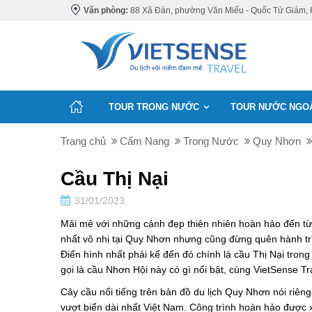
Văn phòng:
88 Xã Đàn, phường Văn Miếu - Quốc Tử Giám, 
TOUR TRONG NƯỚC
TOUR NƯỚC NGO
Trang chủ
Cẩm Nang
Trong Nước
Quy Nhơn
Cầu Thị Nại
31/01/2023
Mải mê với những cảnh đẹp thiên nhiên hoàn hảo đến từng
nhất vô nhị tại Quy Nhơn nhưng cũng đừng quên hành trìn
Điển hình nhất phải kể đến đó chính là cầu Thị Nại trong
gọi là cầu Nhơn Hội này có gì nổi bật, cùng VietSense T
Cây cầu nổi tiếng trên bản đồ du lịch Quy Nhơn nói riên
vượt biển dài nhất Việt Nam. Công trình hoàn hảo được x