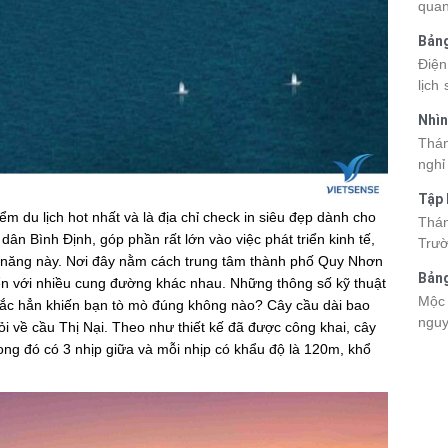
quan
kỳ q
Bảng
thuy
nhật
Điện
du k
lịch
cập 
mang
2026
Nhìn
đang
được
Tân
Thán
trướ
sách
nghỉ
chi 
hòa 
tha
Tập 
thàn
2026
m du lịch hot nhất và là địa chỉ check in siêu đẹp dành cho
Hòn 
Thán
khoả
ân Bình Định, góp phần rất lớn vào việc phát triển kinh tế,
Trườ
ngập
iềm năng này. Nơi đây nằm cách trung tâm thành phố Quy Nhơn
đã c
Bảng
n với nhiều cung đường khác nhau. Những thông số kỹ thuật
Hòn 
La 2
Mộc 
chắc hẳn khiến bạn tò mò đúng không nào? Cây cầu dài bao
và c
nguy
đến 
i về cầu Thị Nại. Theo như thiết kế đã được công khai, cây
chec
tập 
rong đó có 3 nhịp giữa và mỗi nhịp có khẩu độ là 120m, khổ
giá 
lên 
Viet
điểm