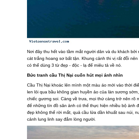
Nơi đây thu hết vào tầm mắt người dân và du khách bởi n
cát trắng hoang sơ bất tận. Khung cảnh thi vị rất đỗi nê
có thể dùng 3 từ đẹp - độc - lạ để miêu tả về nó.
Bức tranh cầu Thị Nại cuốn hút mọi ánh nhìn
Cầu Thị Nại khoác lên mình một màu áo mới vào thời đ
len lỏi qua bầu không gian huyền ảo của làn sương sớm
chiếc gương soi. Càng về trưa, mọi thứ càng trở nên rõ 
để những tín đồ săn ảnh có thể thực hiện nhiều bộ ảnh 
đẹp không thể rời mắt, quả cầu lửa dần khuất sau núi, 
cảnh lung linh say đắm lòng người.