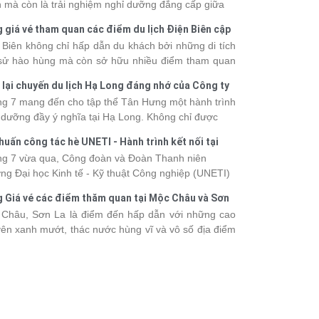
 mà còn là trải nghiệm nghỉ dưỡng đẳng cấp giữa
uan thiên nhiên thế giới. Tuy nhiên, mỗi hạng du
 giá vé tham quan các điểm du lịch Điện Biên cập
ền sẽ có mức giá và dịch vụ khác nhau, khiến nhiều
 2026
 Biên không chỉ hấp dẫn du khách bởi những di tích
hách băn khoăn khi lựa chọn. Bài viết dưới đây sẽ
 sử hào hùng mà còn sở hữu nhiều điểm tham quan
nhật bảng giá tour du thuyền Hạ Long mới nhất
 đậm dấu ấn văn hóa và thiên nhiên Tây Bắc. Nếu
 từ 3 - 6 sao, giúp bạn dễ dàng so sánh và tìm
 lại chuyến du lịch Hạ Long đáng nhớ của Công ty
 lên kế hoạch khám phá vùng đất này, việc cập nhật
 hành trình phù hợp với nhu cầu cũng như ngân
 Hưng 2026
g 7 mang đến cho tập thể Tân Hưng một hành trình
c giá vé sẽ giúp bạn chủ động hơn trong lịch trình và
.
 dưỡng đầy ý nghĩa tại Hạ Long. Không chỉ được
phí. Cùng Vietsense Travel tham khảo bảng giá vé
mình vào vẻ đẹp của di sản thiên nhiên thế giới, các
m quan các điểm
du lịch Điện Biên
mới nhất năm
huấn công tác hè UNETI - Hành trình kết nối tại
h viên còn có dịp gắn kết, sẻ chia và lưu giữ nhiều
 ngay dưới đây.
Dấu, Đồ Sơn
g 7 vừa qua, Công đoàn và Đoàn Thanh niên
nh khắc đáng nhớ. Hãy cùng nhìn lại chuyến đi
ng Đại học Kinh tế - Kỹ thuật Công nghiệp (UNETI)
 tràn niềm vui và những trải nghiệm khó quên.
ó chuyến Tập huấn công tác hè 2026 đầy ý nghĩa tại
 Giá vé các điểm thăm quan tại Mộc Châu và Sơn
Dấu - Đồ Sơn. Không chỉ là dịp nâng cao kỹ năng
026
Châu, Sơn La là điểm đến hấp dẫn với những cao
hia sẻ kinh nghiệm công tác, chương trình còn mang
ên xanh mướt, thác nước hùng vĩ và vô số địa điểm
những hoạt động giao lưu sôi nổi, góp phần gắn kết
k-in nổi tiếng. Trước khi lên đường, việc cập nhật
thể và lưu giữ nhiều kỷ niệm đáng nhớ.
vé tham quan sẽ giúp bạn chủ động hơn trong việc
lịch trình và dự trù chi phí
du lịch Mộc Châu
. Cùng
sense Travel tham khảo bảng giá vé tham quan các
 du lịch ở Sơn La 2026 mới nhất ngay dưới đây.