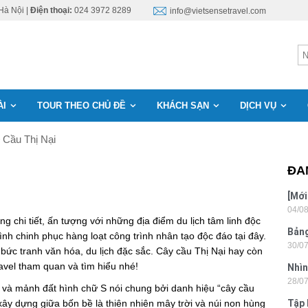
Hà Nội |
Điện thoại:
024 3972 8289
info@vietsensetravel.com
ÀI
TOUR THEO CHỦ ĐỀ
KHÁCH SẠN
DỊCH VỤ
Cầu Thị Nại
ĐA
[Mới
04/0
6 sa
 chi tiết, ấn tượng với những địa điểm du lịch tâm linh độc
Bảng
h chinh phục hàng loạt công trình nhân tạo độc đáo tại đây.
30/0
nhật
 bức tranh văn hóa, du lịch đặc sắc. Cây cầu Thị Nại hay còn
ravel tham quan và tìm hiểu nhé!
Nhìn
28/0
Tân
g và mảnh đất hình chữ S nói chung bởi danh hiệu “cây cầu
ây dựng giữa bốn bề là thiên nhiên mây trời và núi non hùng
Tập 