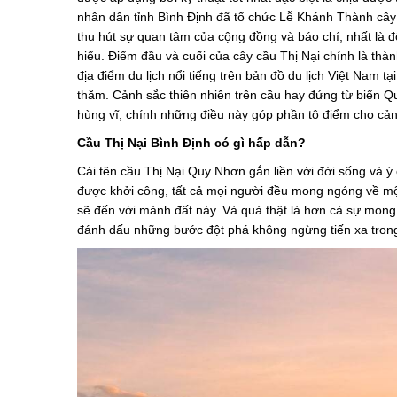
nhân dân tỉnh Bình Định đã tổ chức Lễ Khánh Thành cây
thu hút sự quan tâm của cộng đồng và báo chí, nhất là
hiểu. Điểm đầu và cuối của cây cầu Thị Nại chính là t
địa điểm du lịch nổi tiếng trên bản đồ du lịch Việt Nam 
thăm. Cảnh sắc thiên nhiên trên cầu hay đứng từ biển Q
hùng vĩ, chính những điều này góp phần tô điểm cho cảnh
Cầu Thị Nại Bình Định có gì hấp dẫn?
Cái tên cầu Thị Nại Quy Nhơn gắn liền với đời sống và ý
được khởi công, tất cả mọi người đều mong ngóng về một
sẽ đến với mảnh đất này. Và quả thật là hơn cả sự mong 
đánh dấu những bước đột phá không ngừng tiến xa trong 