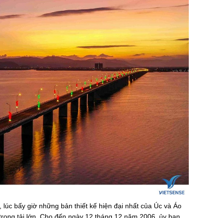
lúc bấy giờ những bản thiết kế hiện đại nhất của Úc và Áo
c trọng tải lớn. Cho đến ngày 12 tháng 12 năm 2006, ủy ban