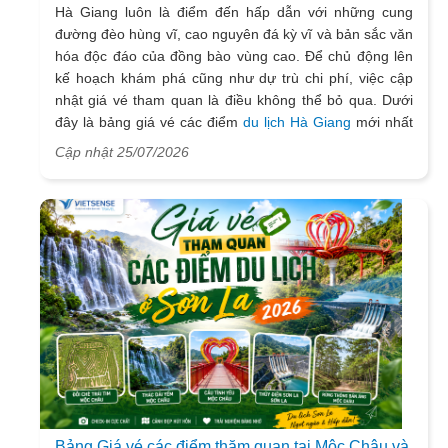
Hà Giang luôn là điểm đến hấp dẫn với những cung
đường đèo hùng vĩ, cao nguyên đá kỳ vĩ và bản sắc văn
hóa độc đáo của đồng bào vùng cao. Để chủ động lên
kế hoạch khám phá cũng như dự trù chi phí, việc cập
nhật giá vé tham quan là điều không thể bỏ qua. Dưới
đây là bảng giá vé các điểm
du lịch Hà Giang
mới nhất
năm 2026 cùng thông tin hữu ích giúp bạn chuẩn bị cho
Cập nhật 25/07/2026
hành trình trọn vẹn.
Bảng Giá vé các điểm thăm quan tại Mộc Châu và