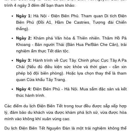
trình 4 ngày 3 đêm để bạn tham khảo:
Ngày 1:
Hà Nội - Điện Biên Phủ. Tham quan Di tích Điện
Biên Phủ (Đồi A1, Hầm De Castries, Tượng đài Chiến
thắng).
Ngày 2:
Khám phá Văn hóa & Thiên nhiên. Thăm Hồ Pá
Khoang - Bản người Thái (Bản Hua Pe/Bản Che Căn), trải
nghiệm ẩm thực Tết dân tộc.
Ngày 3:
Hành trình về Cực Tây. Chinh phục Cực Tây A Pa
Chải (Nếu đủ điều kiện sức khỏe và thời gian - cần xin
phép bộ đội biên phòng). Hoặc lựa chọn thay thế là tham
quan Cửa khẩu Tây Trang.
Ngày 4:
Điện Biên Phủ - Hà Nội. Mua sắm đặc sản và kết
thúc hành trình.
Các điểm du lịch Điện Biên Tết trong tour đều được sắp xếp hợp
lý, đảm bảo du khách vừa được khám phá lịch sử, vừa được hòa
mình vào không khí xuân vùng cao.
Du lịch Điện Biên Tết Nguyên Đán là một trải nghiệm không thể