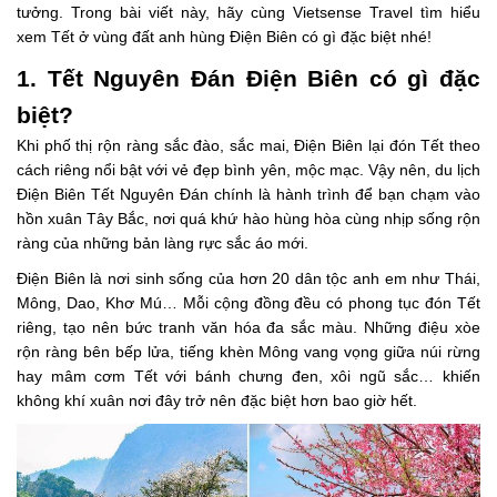
tưởng. Trong bài viết này, hãy cùng Vietsense Travel tìm hiểu
xem Tết ở vùng đất anh hùng Điện Biên có gì đặc biệt nhé!
1. Tết Nguyên Đán Điện Biên có gì đặc
biệt?
Khi phố thị rộn ràng sắc đào, sắc mai, Điện Biên lại đón Tết theo
cách riêng nổi bật với vẻ đẹp bình yên, mộc mạc. Vậy nên, du lịch
Điện Biên Tết Nguyên Đán chính là hành trình để bạn chạm vào
hồn xuân Tây Bắc, nơi quá khứ hào hùng hòa cùng nhịp sống rộn
ràng của những bản làng rực sắc áo mới.
Điện Biên là nơi sinh sống của hơn 20 dân tộc anh em như Thái,
Mông, Dao, Khơ Mú… Mỗi cộng đồng đều có phong tục đón Tết
riêng, tạo nên bức tranh văn hóa đa sắc màu. Những điệu xòe
rộn ràng bên bếp lửa, tiếng khèn Mông vang vọng giữa núi rừng
hay mâm cơm Tết với bánh chưng đen, xôi ngũ sắc… khiến
không khí xuân nơi đây trở nên đặc biệt hơn bao giờ hết.