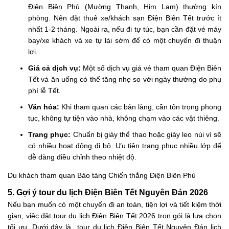
Điện Biên Phủ (Mường Thanh, Him Lam) thường kín
phòng. Nên đặt thuê xe/khách sạn Điện Biên Tết trước ít
nhất 1-2 tháng. Ngoài ra, nếu đi tự túc, bạn cần đặt vé máy
bay/xe khách và xe tự lái sớm để có một chuyến đi thuận
lợi.
Giá cả dịch vụ:
Một số dịch vụ giá vé tham quan Điện Biên
Tết và ăn uống có thể tăng nhẹ so với ngày thường do phụ
phí lễ Tết.
Văn hóa:
Khi tham quan các bản làng, cần tôn trọng phong
tục, không tự tiện vào nhà, không chạm vào các vật thiêng.
Trang phục:
Chuẩn bị giày thể thao hoặc giày leo núi vì sẽ
có nhiều hoạt động đi bộ. Ưu tiên trang phục nhiều lớp để
dễ dàng điều chỉnh theo nhiệt độ.
Du khách tham quan Bảo tàng Chiến thắng Điện Biên Phủ
5. Gợi ý tour du lịch Điện Biên Tết Nguyên Đán 2026
Nếu bạn muốn có một chuyến đi an toàn, tiện lợi và tiết kiệm thời
gian, việc đặt tour du lịch Điện Biên Tết 2026 trọn gói là lựa chọn
tối ưu. Dưới đây là tour du lịch Điện Biên Tết Nguyên Đán lịch