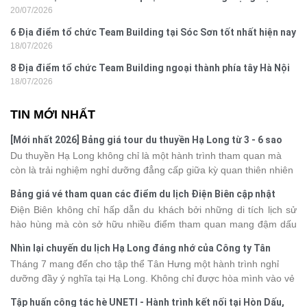
20/07/2026
nghi
6 Địa điểm tổ chức Team Building tại Sóc Sơn tốt nhất hiện nay
18/07/2026
8 Địa điểm tổ chức Team Building ngoại thành phía tây Hà Nội
18/07/2026
TIN MỚI NHẤT
[Mới nhất 2026] Bảng giá tour du thuyền Hạ Long từ 3 - 6 sao
Du thuyền Hạ Long không chỉ là một hành trình tham quan mà
còn là trải nghiệm nghỉ dưỡng đẳng cấp giữa kỳ quan thiên nhiên
thế giới. Tuy nhiên, mỗi hạng du thuyền sẽ có mức giá và dịch vụ
Bảng giá vé tham quan các điểm du lịch Điện Biên cập nhật
khác nhau, khiến nhiều du khách băn khoăn khi lựa chọn. Bài viết
2026
Điện Biên không chỉ hấp dẫn du khách bởi những di tích lịch sử
dưới đây sẽ cập nhật bảng giá tour du thuyền Hạ Long mới nhất
hào hùng mà còn sở hữu nhiều điểm tham quan mang đậm dấu
2026 từ 3 - 6 sao, giúp bạn dễ dàng so sánh và tìm được hành
ấn văn hóa và thiên nhiên Tây Bắc. Nếu đang lên kế hoạch khám
trình phù hợp với nhu cầu cũng như ngân sách.
Nhìn lại chuyến du lịch Hạ Long đáng nhớ của Công ty Tân
phá vùng đất này, việc cập nhật trước giá vé sẽ giúp bạn chủ
Hưng 2026
Tháng 7 mang đến cho tập thể Tân Hưng một hành trình nghỉ
động hơn trong lịch trình và chi phí. Cùng Vietsense Travel tham
dưỡng đầy ý nghĩa tại Hạ Long. Không chỉ được hòa mình vào vẻ
khảo bảng giá vé tham quan các điểm
du lịch Điện Biên
mới nhất
đẹp của di sản thiên nhiên thế giới, các thành viên còn có dịp gắn
năm 2026 ngay dưới đây.
Tập huấn công tác hè UNETI - Hành trình kết nối tại Hòn Dấu,