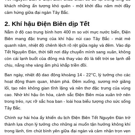
khách những ấn tượng khó quên - một khởi đầu năm mới đầy
cảm hứng giữa đại ngàn Tây Bắc.
2. Khí hậu Điện Biên dịp Tết
Nằm ở độ cao trung bình hơn 400 m so với mực nước biển, Điện
Biên mang đặc trưng của khí hậu núi cao Tây Bắc - mát mẻ
quanh năm, nhiệt độ chênh lệch rõ rệt giữa ngày và đêm. Vào dịp
Tết Nguyên Đán, thời tiết nơi đây chuyển mình sang xuân, không
còn cái lạnh buốt của đông mà thay vào đó là tiết trời se lạnh dễ
chịu, nắng nhẹ vàng ấm phủ khắp triền đồi.
Ban ngày, nhiệt độ dao động khoảng 14 - 22°C, lý tưởng cho các
hoạt động tham quan, khám phá. Đêm xuống, sương mờ giăng
lối, tạo nên không gian tĩnh lặng và nên thơ đặc trưng của vùng
cao. Nhờ khí hậu ôn hòa, cảnh sắc Điện Biên mùa xuân trở nên
trong trẻo, rực rỡ sắc hoa ban - loài hoa biểu tượng cho sức sống
Tây Bắc.
Chính sự hài hòa ấy khiến du lịch Điện Biên Tết Nguyên Đán trở
thành lựa chọn lý tưởng cho những ai muốn tận hưởng không khí
trong lành, tìm chút bình yên giữa đại ngàn và cảm nhận trọn vẹn