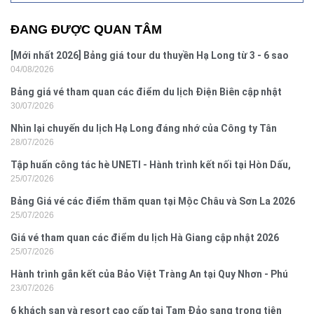
ĐANG ĐƯỢC QUAN TÂM
[Mới nhất 2026] Bảng giá tour du thuyền Hạ Long từ 3 - 6 sao
04/08/2026
Bảng giá vé tham quan các điểm du lịch Điện Biên cập nhật
30/07/2026
2026
Nhìn lại chuyến du lịch Hạ Long đáng nhớ của Công ty Tân
28/07/2026
Hưng 2026
Tập huấn công tác hè UNETI - Hành trình kết nối tại Hòn Dấu,
25/07/2026
Đồ Sơn
Bảng Giá vé các điểm thăm quan tại Mộc Châu và Sơn La 2026
25/07/2026
Giá vé tham quan các điểm du lịch Hà Giang cập nhật 2026
25/07/2026
Hành trình gắn kết của Bảo Việt Tràng An tại Quy Nhơn - Phú
23/07/2026
Yên
6 khách sạn và resort cao cấp tại Tam Đảo sang trọng tiện