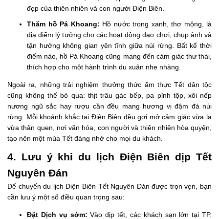
đẹp của thiên nhiên và con người Điện Biên.
Thăm hồ Pá Khoang:
Hồ nước trong xanh, thơ mộng, là
địa điểm lý tưởng cho các hoạt động dạo chơi, chụp ảnh và
tận hưởng không gian yên tĩnh giữa núi rừng. Bất kể thời
điểm nào, hồ Pá Khoang cũng mang đến cảm giác thư thái,
thích hợp cho một hành trình du xuân nhẹ nhàng.
Ngoài ra, những trải nghiệm thưởng thức ẩm thực Tết dân tộc
cũng không thể bỏ qua: thịt trâu gác bếp, pa pỉnh tộp, xôi nếp
nương ngũ sắc hay rượu cần đều mang hương vị đậm đà núi
rừng. Mỗi khoảnh khắc tại Điện Biên đều gợi mở cảm giác vừa lạ
vừa thân quen, nơi văn hóa, con người và thiên nhiên hòa quyện,
tạo nên một mùa Tết đáng nhớ cho mọi du khách.
4. Lưu ý khi du lịch Điện Biên dịp Tết
Nguyên Đán
Để chuyến du lịch Điện Biên Tết Nguyên Đán được trọn vẹn, bạn
cần lưu ý một số điều quan trọng sau:
Đặt Dịch vụ sớm:
Vào dịp tết, các khách sạn lớn tại TP.