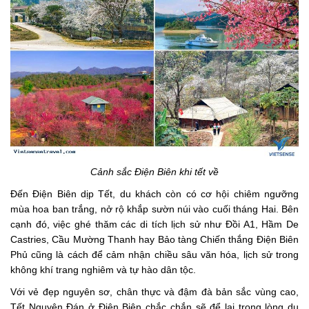
Cảnh sắc Điện Biên khi tết về
Đến Điện Biên dịp Tết, du khách còn có cơ hội chiêm ngưỡng
mùa hoa ban trắng, nở rộ khắp sườn núi vào cuối tháng Hai. Bên
cạnh đó, việc ghé thăm các di tích lịch sử như Đồi A1, Hầm De
Castries, Cầu Mường Thanh hay Bảo tàng Chiến thắng Điện Biên
Phủ cũng là cách để cảm nhận chiều sâu văn hóa, lịch sử trong
không khí trang nghiêm và tự hào dân tộc.
Với vẻ đẹp nguyên sơ, chân thực và đậm đà bản sắc vùng cao,
Tết Nguyên Đán ở Điện Biên chắc chắn sẽ để lại trong lòng du