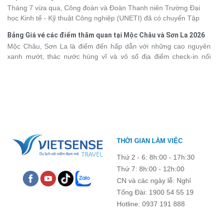
kết, sẻ chia và lưu giữ nhiều khoảnh khắc đáng nhớ. Hãy cùng
Đồ Sơn
Tháng 7 vừa qua, Công đoàn và Đoàn Thanh niên Trường Đại
nhìn lại chuyến đi ngập tràn niềm vui và những trải nghiệm khó
học Kinh tế - Kỹ thuật Công nghiệp (UNETI) đã có chuyến Tập
quên.
huấn công tác hè 2026 đầy ý nghĩa tại Hòn Dấu - Đồ Sơn. Không
Bảng Giá vé các điểm thăm quan tại Mộc Châu và Sơn La 2026
chỉ là dịp nâng cao kỹ năng và chia sẻ kinh nghiệm công tác,
Mộc Châu, Sơn La là điểm đến hấp dẫn với những cao nguyên
chương trình còn mang đến những hoạt động giao lưu sôi nổi,
xanh mướt, thác nước hùng vĩ và vô số địa điểm check-in nổi
góp phần gắn kết tập thể và lưu giữ nhiều kỷ niệm đáng nhớ.
tiếng. Trước khi lên đường, việc cập nhật giá vé tham quan sẽ
giúp bạn chủ động hơn trong việc lên lịch trình và dự trù chi phí
du lịch Mộc Châu
. Cùng Vietsense Travel tham khảo bảng giá vé
tham quan các điểm du lịch ở Sơn La 2026 mới nhất ngay dưới
đây.
THỜI GIAN LÀM VIỆC
Thứ 2 - 6: 8h:00 - 17h:30
Thứ 7: 8h:00 - 12h:00
CN và các ngày lễ: Nghỉ
Tổng Đài: 1900 54 55 19
Hotline: 0937 191 888