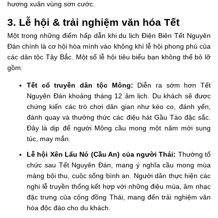
hương xuân vùng sơn cước.
3. Lễ hội & trải nghiệm văn hóa Tết
Một trong những điểm hấp dẫn khi du lịch Điện Biên Tết Nguyên
Đán chính là cơ hội hòa mình vào không khí lễ hội phong phú của
các dân tộc Tây Bắc. Một số lễ hội tiêu biểu bạn không thể bỏ lỡ
gồm:
Tết cổ truyền dân tộc Mông:
Diễn ra sớm hơn Tết
Nguyên Đán khoảng tháng 12 âm lịch. Du khách sẽ được
chứng kiến các trò chơi dân gian như kéo co, đánh yến,
đánh quay và thưởng thức các điệu hát Gầu Tào đặc sắc.
Đây là dịp để người Mông cầu mong một năm mới sung
túc, may mắn.
Lễ hội Xên Lẩu Nó (Cầu An) của người Thái:
Thường tổ
chức sau Tết Nguyên Đán, mang ý nghĩa cầu mong mùa
màng bội thu, cuộc sống bình an. Người dân thực hiện các
nghi lễ truyền thống kết hợp với những điệu múa, âm nhạc
đặc trưng của cộng đồng Thái, mang đến trải nghiệm văn
hóa độc đáo cho du khách.