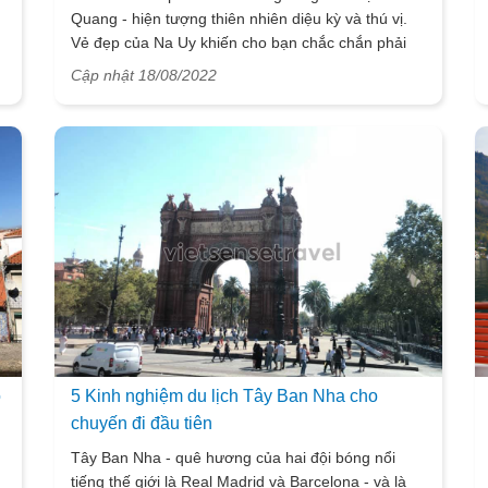
Quang - hiện tượng thiên nhiên diệu kỳ và thú vị.
Vẻ đẹp của Na Uy khiến cho bạn chắc chắn phải
say đắm và không khỏi ngỡ ngàng. Và hơn nữa,
Cập nhật 18/08/2022
đây cũng là nơi được lọt vào danh sách một trong
những quốc gia đáng sống nhất trên thế giới. Du
lịch tới NaUy cần có những kinh nghiệm như thế
nào? Dưới đây, VietSense Travel sẽ mang đến cho
bạn nhưng xthoong tin hữu ích về du lịch Na Uy để
tham khảo và chuẩn bị cho hàng trang trong
chuyến du lịch sắp tới.
o
5 Kinh nghiệm du lịch Tây Ban Nha cho
chuyến đi đầu tiên
Tây Ban Nha - quê hương của hai đội bóng nổi
tiếng thế giới là Real Madrid và Barcelona - và là