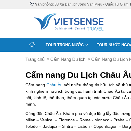
Văn phòng:
88 Xã Đàn, phường Văn Miếu - Quốc Tử Giám, 
TOUR TRONG NƯỚC
TOUR NƯỚC NGO
Trang chủ
Cẩm Nang Du lịch
Cẩm Nang Du Lịch 
Cẩm nang Du Lịch Châu Â
Cẩm nang
Châu Âu
với nhiều thông tin hữu ích về thủ
kinh nghiệm hữu ích trong các hành trình Châu Âu tại 
hội, kinh tế, thể thao, thăm quan tại các nước Châu Â
mình.
Cùng đến Châu Âu. Khám phá vẻ đẹp lộng lẫy đặc trưng củ
Milan – Venice – Florence – Rome - Monaco - Praha – Ce
Toledo – Badajoz – Sintra – Lisbon - Copenhagen – Berg