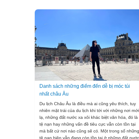
Danh sách những điểm đến dễ bị móc túi
nhất châu Âu
Du lịch Châu Âu là điều mà ai cũng yêu thích, tuy
nhiên mặt trái của du lịch khi tới với những nơi mới
lạ, những đất nước xa xôi khác biệt văn hóa, đó là
tệ nạn hay những vấn đề tiêu cực vẫn còn tồn tại
mà bất cứ nơi nào cũng sẽ có. Một trong số nhữn
tệ nạn hiện vẫn đang còn tồn tại ở những đất nướ