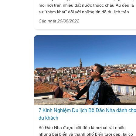
mọi nơi trên nhiều đất nước thuộc châu Âu đều là
sự “thèm khát” đối với những tín đồ du lịch trên
toàn thế giới. Dưới đây là những kinh nghiệm đúc
Cập nhật 20/08/2022
rút của VietSense Travel để có một chuyến hành
trình trải nghiệm châu Âu khó quên nhất. Hãy
khám phá và ghi lại ngay để chuẩn bị cho chuyến
đi sắp tới của bạn nhé.
7 Kinh Nghiệm Du lịch Bồ Đào Nha dành ch
du khách
Bồ Đào Nha được biết đến là nơi có rất nhiều
những bãi biển và thành phố biển tươi đẹp, lại có