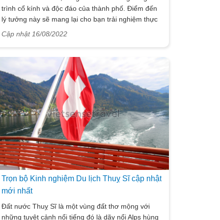
trình cổ kính và độc đáo của thành phố. Điểm đến
lý tưởng này sẽ mang lại cho bạn trải nghiệm thực
sự đáng nhớ. Bài viết ngày hôm nay mà VietSense
Cập nhật 16/08/2022
Travel sẽ chia sẻ tới bạn đó là những kinh nghiệm
cần bỏ túi khi đi du lịch tại Đan Mạch, để có một
hành trang chuẩn bị thật tốt và khám phá mọi điều
lý thú tại đất nước ấn tượng này. Hãy theo dõi ngay
cùng chúng tôi.
Trọn bộ Kinh nghiệm Du lịch Thuỵ Sĩ cập nhật
mới nhất
Đất nước Thuỵ Sĩ là một vùng đất thơ mộng với
những tuyệt cảnh nổi tiếng đó là dãy nổi Alps hùng