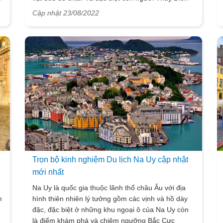
u
rất hiền hoà và hiếu khách, ngoài ra những món ăn
Cập nhật 23/08/2022
tại đây cũng thực sự đặc sắc và độc đáo. Chuyến
đi du lịch Thuỵ Điển sắp tới cần chuẩn bị những gì,
hãy cùng khám phá ngay trong bài viết này với
VietSense Travel bạn nhé.
Trọn bộ kinh nghiệm Du lịch Na Uy cập nhật
mới nhất
Na Uy là quốc gia thuộc lãnh thổ châu Âu với địa
m
hình thiên nhiên lý tưởng gồm các vịnh và hồ dày
đặc, đặc biệt ở những khu ngoại ô của Na Uy còn
là điểm khám phá và chiêm ngưỡng Bắc Cực