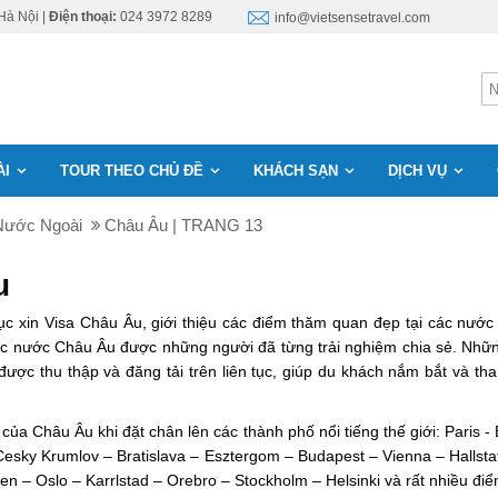
Hà Nội |
Điện thoại:
024 3972 8289
info@vietsensetravel.com
ÀI
TOUR THEO CHỦ ĐỀ
KHÁCH SẠN
DỊCH VỤ
Nước Ngoài
Châu Âu | TRANG 13
u
 tục xin Visa Châu Âu, giới thiệu các điểm thăm quan đẹp tại các n
các nước Châu Âu được những người đã từng trải nghiệm chia sẻ. Những
u được thu thập và đăng tải trên liên tục, giúp du khách nắm bắt và 
a Châu Âu khi đặt chân lên các thành phố nổi tiếng thế giới: Paris -
sky Krumlov – Bratislava – Esztergom – Budapest – Vienna – Hallstat
en – Oslo – Karrlstad – Orebro – Stockholm – Helsinki và rất nhiều 