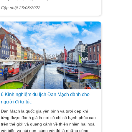
những khu rừng lá kim sống động, tuyệt diệu. Đây
Cập nhật 23/08/2022
quả thực là một mảnh đất đầy sự ấn tượng và rất
khó quên với bất kể ai. Phần Lan cũng là một nơi
quê hương của những tựa game nổi tiếng và dòng
âm nhạc rock đỉnh cao làm bao nhiêu người điên
đảo. Du lịch nơi này quả thực là một dịp để tận
hưởng những gì tuyệt vời nhất, hấp dẫn nhất.
6 Kinh nghiệm du lịch Đan Mạch dành cho
người đi tự túc
Đan Mạch là quốc gia yên bình và tươi đẹp khi
từng được đánh giá là nơi có chỉ số hạnh phúc cao
trên thế giới và quang cảnh về thiên nhiên hài hoà
với biển và núi non, cùng với đó là những công