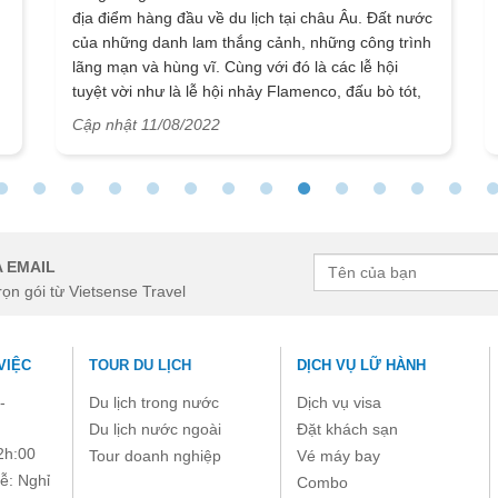
địa điểm hàng đầu về du lịch tại châu Âu. Đất nước
của những danh lam thắng cảnh, những công trình
lãng mạn và hùng vĩ. Cùng với đó là các lễ hội
tuyệt vời như là lễ hội nhảy Flamenco, đấu bò tót,
cùng nhiều văn hoá, trò chơi đặc sắc khác. Dưới
Cập nhật 11/08/2022
đây là những thông tin và kinh nghiệm để cho bạn
có chuyến du lịch Tây Ban Nha thật đáng nhớ.
 EMAIL
rọn gói từ Vietsense Travel
VIỆC
TOUR DU LỊCH
DỊCH VỤ LỮ HÀNH
-
Du lịch trong nước
Dịch vụ visa
Du lịch nước ngoài
Đặt khách sạn
2h:00
Tour doanh nghiệp
Vé máy bay
ễ: Nghỉ
Combo