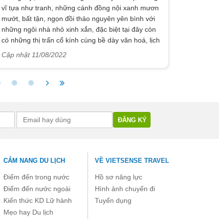
vĩ tựa như tranh, những cánh đồng nội xanh mươn
mướt, bất tận, ngọn đồi thảo nguyên yên bình với
những ngôi nhà nhỏ xinh xắn, đặc biệt tại đây còn
có những thị trấn cổ kính cùng bề dày văn hoá, lịch
sử đáng ngưỡng mộ. Là một trong những điểm
Cập nhật 11/08/2022
đến hàng đầu của du lịch châu Âu, bất kể vị khách
nào cũng khao khát được tới thăm quan một lần
trong đời.Trong chuyến hành trình du lịch Thuỵ Sĩ,
đâu sẽ là những điểm đến hấp dẫn nhất, cần
chuẩn bị những gì cho cuộc trip thật an toàn và tiết
kiệm cũng như ghi dấu được những điều ấn tượng
nhất tại đây? Dưới đây, những thông tin mà
VietSense Travel chia sẻ sẽ giúp cho bạn có được
những kinh nghiệm du lịch Thuỵ Sĩ.
CẨM NANG DU LỊCH
VỀ VIETSENSE TRAVEL
Điểm đến trong nước
Hồ sơ năng lực
Điểm đến nước ngoài
Hình ảnh chuyến đi
Kiến thức KD Lữ hành
Tuyển dụng
Mẹo hay Du lịch