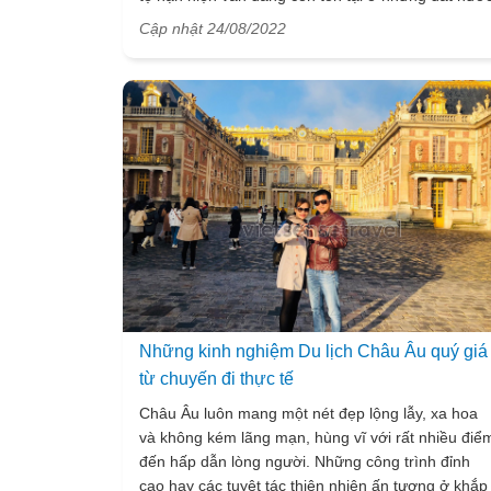
châu âu đó chính là tệ nạn móc túi. Đã có rất nhiề
Cập nhật 24/08/2022
khách du lịch từng phàn nàn về việc điểm với châu
âu để du lịch nhưng lại gặp phải những tình trạng
này. Vậy, để đề phòng và đảm bảo an toàn tài sản
thì dưới đây, VietSense Travel sẽ điểm mặt chỉ
danh 10 điểm đến nổi tiếng sẽ bị móc túi nhất tại
châu Âu mà bạn cần phải lưu ý.
Những kinh nghiệm Du lịch Châu Âu quý giá
từ chuyến đi thực tế
Châu Âu luôn mang một nét đẹp lộng lẫy, xa hoa
và không kém lãng mạn, hùng vĩ với rất nhiều điể
đến hấp dẫn lòng người. Những công trình đỉnh
cao hay các tuyệt tác thiên nhiên ấn tượng ở khắp