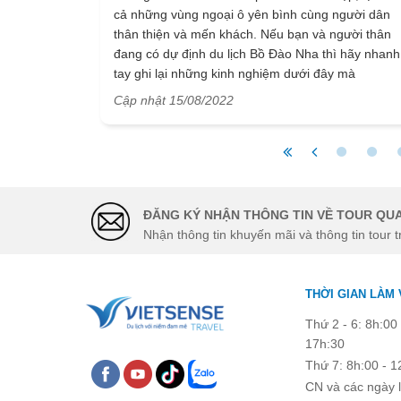
cả những vùng ngoại ô yên bình cùng người dân
thân thiện và mến khách. Nếu bạn và người thân
đang có dự định du lịch Bồ Đào Nha thì hãy nhanh
tay ghi lại những kinh nghiệm dưới đây mà
VietSense Travel đã đúc kết và chia sẻ. Chuyến đi
Cập nhật 15/08/2022
sắp tới bạn nên đi tới đâu, khám phá và vui chơi
những gì, nhất định không được bỏ lỡ món ăn nào
và di chuyển, đi lại ra sao. Tất tần tật những điều
dưới đây sẽ được bật mí.
ĐĂNG KÝ NHẬN THÔNG TIN VỀ TOUR QUA
Nhận thông tin khuyến mãi và thông tin tour t
THỜI GIAN LÀM 
Thứ 2 - 6: 8h:00 
17h:30
Thứ 7: 8h:00 - 1
CN và các ngày l