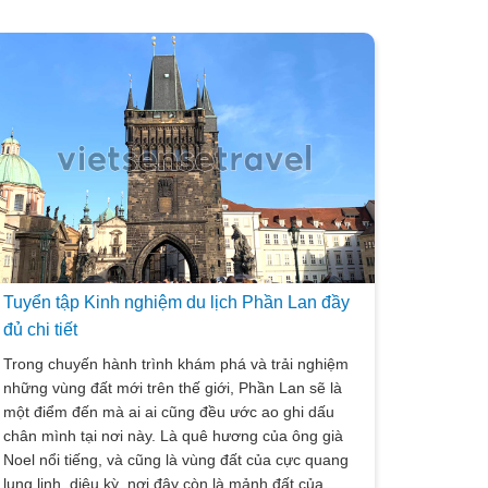
Tuyển tập Kinh nghiệm du lịch Phần Lan đầy
đủ chi tiết
Trong chuyến hành trình khám phá và trải nghiệm
những vùng đất mới trên thế giới, Phần Lan sẽ là
một điểm đến mà ai ai cũng đều ước ao ghi dấu
chân mình tại nơi này. Là quê hương của ông già
Noel nổi tiếng, và cũng là vùng đất của cực quang
lung linh, diệu kỳ, nơi đây còn là mảnh đất của