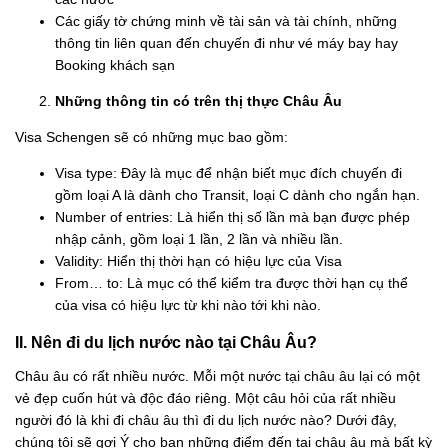
Các giấy tờ chứng minh về tài sản và tài chính, những
thông tin liên quan đến chuyến đi như vé máy bay hay
Booking khách sạn
Những thông tin có trên thị thực Châu Âu
Visa Schengen sẽ có những mục bao gồm:
Visa type: Đây là mục để nhận biết mục đích chuyến đi
gồm loại A là dành cho Transit, loại C dành cho ngắn hạn.
Number of entries: Là hiển thị số lần mà bạn được phép
nhập cảnh, gồm loại 1 lần, 2 lần và nhiều lần.
Validity: Hiển thị thời hạn có hiệu lực của Visa
From… to: Là mục có thể kiểm tra được thời hạn cụ thể
của visa có hiệu lực từ khi nào tới khi nào.
II. Nên đi du lịch nước nào tại Châu Âu?
Châu âu có rất nhiều nước. Mỗi một nước tại châu âu lại có một
vẻ đẹp cuốn hút và độc đáo riêng. Một câu hỏi của rất nhiều
người đó là khi đi châu âu thì đi du lịch nước nào? Dưới đây,
chúng tôi sẽ gợi Ý cho bạn những điểm đến tại châu âu mà bất kỳ