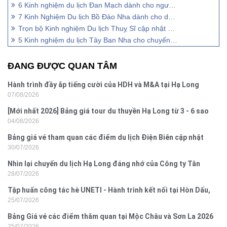
6 Kinh nghiệm du lịch Đan Mạch dành cho người đi tự túc
7 Kinh Nghiệm Du lịch Bồ Đào Nha dành cho du khách
Trọn bộ Kinh nghiệm Du lịch Thuỵ Sĩ cập nhật mới nhất
5 Kinh nghiệm du lịch Tây Ban Nha cho chuyến đi đầu tiên
ĐANG ĐƯỢC QUAN TÂM
Hành trình đầy ắp tiếng cười của HDH và M&A tại Hạ Long
07/08/2026
[Mới nhất 2026] Bảng giá tour du thuyền Hạ Long từ 3 - 6 sao
04/08/2026
Bảng giá vé tham quan các điểm du lịch Điện Biên cập nhật
30/07/2026
2026
Nhìn lại chuyến du lịch Hạ Long đáng nhớ của Công ty Tân
28/07/2026
Hưng 2026
Tập huấn công tác hè UNETI - Hành trình kết nối tại Hòn Dấu,
25/07/2026
Đồ Sơn
Bảng Giá vé các điểm thăm quan tại Mộc Châu và Sơn La 2026
25/07/2026