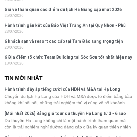
Giá vé tham quan các điểm du lịch Hà Giang cập nhật 2026
25/07/2026
Hành trình gắn kết của Bảo Việt Tràng An tại Quy Nhơn - Phú
23/07/2026
Yên
6 khách sạn và resort cao cấp tại Tam Đảo sang trọng tiện
20/07/2026
nghi
6 Địa điểm tổ chức Team Building tại Sóc Sơn tốt nhất hiện nay
18/07/2026
TIN MỚI NHẤT
Hành trình đầy ắp tiếng cười của HDH và M&A tại Hạ Long
Chuyến du lịch Hạ Long của HDH và M&A được tô điểm bằng bầu
không khí sôi nổi, những trải nghiệm thú vị cùng vô số khoảnh
khắc đáng nhớ. Từ vẻ đẹp của kỳ quan thiên nhiên đến những
[Mới nhất 2026] Bảng giá tour du thuyền Hạ Long từ 3 - 6 sao
phút giây đồng hành bên nhau, tất cả đã tạo nên một chuyến đi
Du thuyền Hạ Long không chỉ là một hành trình tham quan mà
tràn đầy cảm xúc và dấu ấn khó quên.
còn là trải nghiệm nghỉ dưỡng đẳng cấp giữa kỳ quan thiên nhiên
thế giới. Tuy nhiên, mỗi hạng du thuyền sẽ có mức giá và dịch vụ