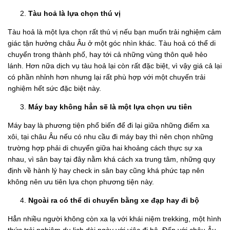
Tàu hoả là lựa chọn thú vị
Tàu hoả là một lựa chọn rất thú vị nếu bạn muốn trải nghiệm cảm
giác tận hưởng châu Âu ở một góc nhìn khác. Tàu hoả có thể di
chuyển trong thành phố, hay tới cả những vùng thôn quê hẻo
lánh. Hơn nữa dịch vụ tàu hoả lại còn rất đặc biệt, vì vậy giá cả lại
có phần nhỉnh hơn nhưng lại rất phù hợp với một chuyến trải
nghiệm hết sức đặc biệt này.
Máy bay không hẳn sẽ là một lựa chọn ưu tiên
Máy bay là phương tiện phổ biến để đi lại giữa những điểm xa
xôi, tại châu Âu nếu có nhu cầu đi máy bay thì nên chọn những
trường hợp phải di chuyển giữa hai khoảng cách thực sự xa
nhau, vì sân bay tại đây nằm khá cách xa trung tâm, những quy
định về hành lý hay check in sân bay cũng khá phức tạp nên
không nên ưu tiên lựa chọn phương tiện này.
Ngoài ra có thể di chuyển bằng xe đạp hay đi bộ
Hẳn nhiều người không còn xa lạ với khái niệm trekking, một hình
thức trải nghiệm du lịch dài ngày với việc đi bộ. Đến với châu Âu,