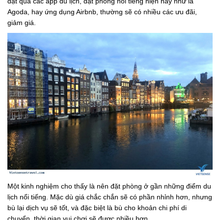
đặt qua các app du lịch, đặt phòng nổi tiếng hiện nay như là
Agoda, hay ứng dụng Airbnb, thường sẽ có nhiều các ưu đãi,
giảm giá.
Một kinh nghiệm cho thấy là nên đặt phòng ở gần những điểm du
lịch nổi tiếng. Mặc dù giá chắc chắn sẽ có phần nhỉnh hơn, nhưng
bù lại dịch vụ sẽ tốt, và đặc biệt là bù cho khoản chi phí di
chuyển, thời gian vui chơi sẽ được nhiều hơn.