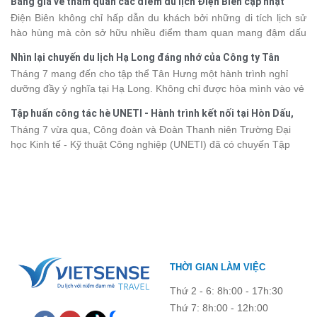
Bảng giá vé tham quan các điểm du lịch Điện Biên cập nhật
khác nhau, khiến nhiều du khách băn khoăn khi lựa chọn. Bài viết
2026
Điện Biên không chỉ hấp dẫn du khách bởi những di tích lịch sử
dưới đây sẽ cập nhật bảng giá tour du thuyền Hạ Long mới nhất
hào hùng mà còn sở hữu nhiều điểm tham quan mang đậm dấu
2026 từ 3 - 6 sao, giúp bạn dễ dàng so sánh và tìm được hành
ấn văn hóa và thiên nhiên Tây Bắc. Nếu đang lên kế hoạch khám
trình phù hợp với nhu cầu cũng như ngân sách.
Nhìn lại chuyến du lịch Hạ Long đáng nhớ của Công ty Tân
phá vùng đất này, việc cập nhật trước giá vé sẽ giúp bạn chủ
Hưng 2026
Tháng 7 mang đến cho tập thể Tân Hưng một hành trình nghỉ
động hơn trong lịch trình và chi phí. Cùng Vietsense Travel tham
dưỡng đầy ý nghĩa tại Hạ Long. Không chỉ được hòa mình vào vẻ
khảo bảng giá vé tham quan các điểm
du lịch Điện Biên
mới nhất
đẹp của di sản thiên nhiên thế giới, các thành viên còn có dịp gắn
năm 2026 ngay dưới đây.
Tập huấn công tác hè UNETI - Hành trình kết nối tại Hòn Dấu,
kết, sẻ chia và lưu giữ nhiều khoảnh khắc đáng nhớ. Hãy cùng
Đồ Sơn
Tháng 7 vừa qua, Công đoàn và Đoàn Thanh niên Trường Đại
nhìn lại chuyến đi ngập tràn niềm vui và những trải nghiệm khó
học Kinh tế - Kỹ thuật Công nghiệp (UNETI) đã có chuyến Tập
quên.
huấn công tác hè 2026 đầy ý nghĩa tại Hòn Dấu - Đồ Sơn. Không
chỉ là dịp nâng cao kỹ năng và chia sẻ kinh nghiệm công tác,
chương trình còn mang đến những hoạt động giao lưu sôi nổi,
góp phần gắn kết tập thể và lưu giữ nhiều kỷ niệm đáng nhớ.
THỜI GIAN LÀM VIỆC
Thứ 2 - 6: 8h:00 - 17h:30
Thứ 7: 8h:00 - 12h:00