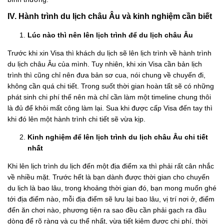
IV. Hành trình du lịch châu Âu và kinh nghiệm cần biết
Lúc nào thì nên lên lịch trình để du lịch châu Âu
Trước khi xin Visa thì khách du lịch sẽ lên lịch trình về hành trình
du lịch châu Âu của mình. Tuy nhiên, khi xin Visa cần bản lịch
trình thì cũng chỉ nên đưa bản sơ cua, nói chung về chuyến đi,
không cần quá chi tiết. Trong suốt thời gian hoàn tất sẽ có những
phát sinh chi phí thế nên mà chỉ cần làm một timeline chung thôi
là đủ để khỏi mất công làm lại. Sua khi được cấp Visa đến tay thì
khi đó lên một hành trình chi tiết sẽ vừa kịp.
Kinh nghiệm để lên lịch trình du lịch châu Âu chi tiết
nhất
Khi lên lịch trình du lịch đến một địa điểm xa thì phải rất cân nhắc
về nhiều mặt. Trước hết là bạn dành được thời gian cho chuyến
du lịch là bao lâu, trong khoảng thời gian đó, bạn mong muốn ghé
tới địa điểm nào, mỗi địa điểm sẽ lưu lại bao lâu, vị trí nơi ở, điểm
đến ăn chơi nào, phương tiện ra sao đều cần phải gạch ra đầu
dòng để rõ ràng và cụ thể nhất, vừa tiết kiệm được chi phí, thời