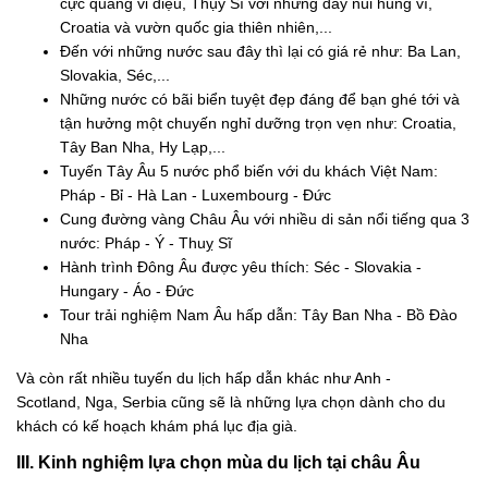
cực quang vi diệu, Thụy Sĩ với những dãy núi hùng vĩ,
Croatia và vườn quốc gia thiên nhiên,...
Đến với những nước sau đây thì lại có giá rẻ như: Ba Lan,
Slovakia, Séc,...
Những nước có bãi biển tuyệt đẹp đáng để bạn ghé tới và
tận hưởng một chuyến nghỉ dưỡng trọn vẹn như: Croatia,
Tây Ban Nha, Hy Lạp,...
Tuyến Tây Âu 5 nước phổ biến với du khách Việt Nam:
Pháp - Bỉ - Hà Lan - Luxembourg - Đức
Cung đường vàng Châu Âu với nhiều di sản nổi tiếng qua 3
nước: Pháp - Ý - Thuỵ Sĩ
Hành trình Đông Âu được yêu thích: Séc - Slovakia -
Hungary - Áo - Đức
Tour trải nghiệm Nam Âu hấp dẫn: Tây Ban Nha - Bồ Đào
Nha
Và còn rất nhiều tuyến du lịch hấp dẫn khác như Anh -
Scotland, Nga, Serbia cũng sẽ là những lựa chọn dành cho du
khách có kế hoạch khám phá lục địa già.
III. Kinh nghiệm lựa chọn mùa du lịch tại châu Âu