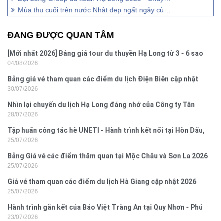
Mùa thu cuối trên nước Nhật đẹp ngất ngây cùng đoàn khách VietSense
ĐANG ĐƯỢC QUAN TÂM
[Mới nhất 2026] Bảng giá tour du thuyền Hạ Long từ 3 - 6 sao
04/08/2026
Bảng giá vé tham quan các điểm du lịch Điện Biên cập nhật
30/07/2026
2026
Nhìn lại chuyến du lịch Hạ Long đáng nhớ của Công ty Tân
28/07/2026
Hưng 2026
Tập huấn công tác hè UNETI - Hành trình kết nối tại Hòn Dấu,
25/07/2026
Đồ Sơn
Bảng Giá vé các điểm thăm quan tại Mộc Châu và Sơn La 2026
25/07/2026
Giá vé tham quan các điểm du lịch Hà Giang cập nhật 2026
25/07/2026
Hành trình gắn kết của Bảo Việt Tràng An tại Quy Nhơn - Phú
23/07/2026
Yên