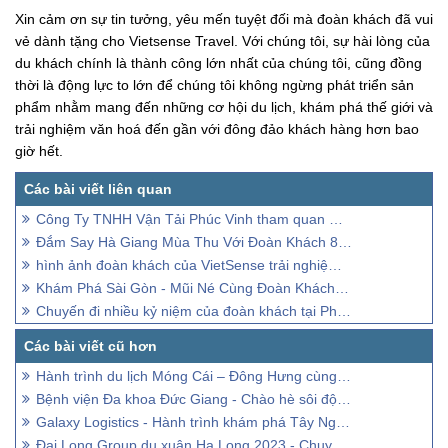
Xin cảm ơn sự tin tưởng, yêu mến tuyệt đối mà đoàn khách đã vui
vẻ dành tặng cho Vietsense Travel. Với chúng tôi, sự hài lòng của
du khách chính là thành công lớn nhất của chúng tôi, cũng đồng
thời là động lực to lớn để chúng tôi không ngừng phát triển sản
phẩm nhằm mang đến những cơ hội du lịch, khám phá thế giới và
trải nghiệm văn hoá đến gần với đông đảo khách hàng hơn bao
giờ hết.
Công Ty TNHH Vận Tải Phúc Vinh tham quan Nha Trang - Đà Lạt
Đắm Say Hà Giang Mùa Thu Với Đoàn Khách 8-10/11/2019
hình ảnh đoàn khách của VietSense trải nghiệm Mộc Châu - Tà Xùa
Khám Phá Sài Gòn - Mũi Né Cùng Đoàn Khách Du Học Indec
Chuyến đi nhiều kỷ niệm của đoàn khách tại Phú Quốc
Hành trình du lịch Móng Cái – Đông Hưng cùng đoàn khách Vietsense có gì?
Bệnh viện Đa khoa Đức Giang - Chào hè sôi động tại Đà Nẵng
Galaxy Logistics - Hành trình khám phá Tây Nguyên đại ngàn
Đại Long Group du xuân Hạ Long 2023 - Chuyến đi của sự gắn kết