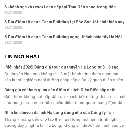
6 khách sạn và resort cao cấp tại Tam Đảo sang trọng tiện
20/07/2026
nghi
6 Địa điểm tổ chức Team Building tại Sóc Sơn tốt nhất hiện nay
18/07/2026
8 Địa điểm tổ chức Team Building ngoại thành phía tây Hà Nội
18/07/2026
TIN MỚI NHẤT
[Mới nhất 2026] Bảng giá tour du thuyền Hạ Long từ 3 - 6 sao
Du thuyền Hạ Long không chỉ là một hành trình tham quan mà
còn là trải nghiệm nghỉ dưỡng đẳng cấp giữa kỳ quan thiên nhiên
thế giới. Tuy nhiên, mỗi hạng du thuyền sẽ có mức giá và dịch vụ
Bảng giá vé tham quan các điểm du lịch Điện Biên cập nhật
khác nhau, khiến nhiều du khách băn khoăn khi lựa chọn. Bài viết
2026
Điện Biên không chỉ hấp dẫn du khách bởi những di tích lịch sử
dưới đây sẽ cập nhật bảng giá tour du thuyền Hạ Long mới nhất
hào hùng mà còn sở hữu nhiều điểm tham quan mang đậm dấu
2026 từ 3 - 6 sao, giúp bạn dễ dàng so sánh và tìm được hành
ấn văn hóa và thiên nhiên Tây Bắc. Nếu đang lên kế hoạch khám
trình phù hợp với nhu cầu cũng như ngân sách.
Nhìn lại chuyến du lịch Hạ Long đáng nhớ của Công ty Tân
phá vùng đất này, việc cập nhật trước giá vé sẽ giúp bạn chủ
Hưng 2026
Tháng 7 mang đến cho tập thể Tân Hưng một hành trình nghỉ
động hơn trong lịch trình và chi phí. Cùng Vietsense Travel tham
dưỡng đầy ý nghĩa tại Hạ Long. Không chỉ được hòa mình vào vẻ
khảo bảng giá vé tham quan các điểm
du lịch Điện Biên
mới nhất