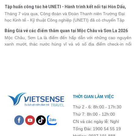
đẹp của di sản thiên nhiên thế giới, các thành viên còn có dịp gắn
năm 2026 ngay dưới đây.
Tập huấn công tác hè UNETI - Hành trình kết nối tại Hòn Dấu,
kết, sẻ chia và lưu giữ nhiều khoảnh khắc đáng nhớ. Hãy cùng
Đồ Sơn
Tháng 7 vừa qua, Công đoàn và Đoàn Thanh niên Trường Đại
nhìn lại chuyến đi ngập tràn niềm vui và những trải nghiệm khó
học Kinh tế - Kỹ thuật Công nghiệp (UNETI) đã có chuyến Tập
quên.
huấn công tác hè 2026 đầy ý nghĩa tại Hòn Dấu - Đồ Sơn. Không
Bảng Giá vé các điểm thăm quan tại Mộc Châu và Sơn La 2026
chỉ là dịp nâng cao kỹ năng và chia sẻ kinh nghiệm công tác,
Mộc Châu, Sơn La là điểm đến hấp dẫn với những cao nguyên
chương trình còn mang đến những hoạt động giao lưu sôi nổi,
xanh mướt, thác nước hùng vĩ và vô số địa điểm check-in nổi
góp phần gắn kết tập thể và lưu giữ nhiều kỷ niệm đáng nhớ.
tiếng. Trước khi lên đường, việc cập nhật giá vé tham quan sẽ
giúp bạn chủ động hơn trong việc lên lịch trình và dự trù chi phí
du lịch Mộc Châu
. Cùng Vietsense Travel tham khảo bảng giá vé
tham quan các điểm du lịch ở Sơn La 2026 mới nhất ngay dưới
đây.
THỜI GIAN LÀM VIỆC
Thứ 2 - 6: 8h:00 - 17h:30
Thứ 7: 8h:00 - 12h:00
CN và các ngày lễ: Nghỉ
Tổng Đài: 1900 54 55 19