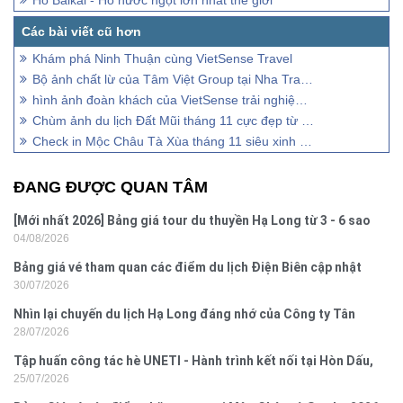
Khám phá Ninh Thuận cùng VietSense Travel
Bộ ảnh chất lừ của Tâm Việt Group tại Nha Trang tháng 12
hình ảnh đoàn khách của VietSense trải nghiệm Mộc Châu - Tà Xùa
Chùm ảnh du lịch Đất Mũi tháng 11 cực đẹp từ cựu sinh viên ĐH Y Hà Nội
Check in Mộc Châu Tà Xùa tháng 11 siêu xinh cùng khách VietSense
ĐANG ĐƯỢC QUAN TÂM
[Mới nhất 2026] Bảng giá tour du thuyền Hạ Long từ 3 - 6 sao
04/08/2026
Bảng giá vé tham quan các điểm du lịch Điện Biên cập nhật
30/07/2026
2026
Nhìn lại chuyến du lịch Hạ Long đáng nhớ của Công ty Tân
28/07/2026
Hưng 2026
Tập huấn công tác hè UNETI - Hành trình kết nối tại Hòn Dấu,
25/07/2026
Đồ Sơn