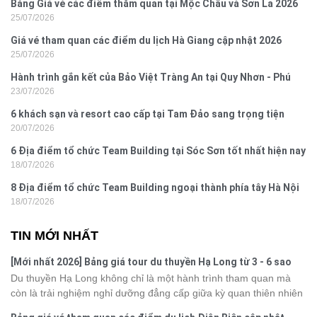
Bảng Giá vé các điểm thăm quan tại Mộc Châu và Sơn La 2026
25/07/2026
Giá vé tham quan các điểm du lịch Hà Giang cập nhật 2026
25/07/2026
Hành trình gắn kết của Bảo Việt Tràng An tại Quy Nhơn - Phú
23/07/2026
Yên
6 khách sạn và resort cao cấp tại Tam Đảo sang trọng tiện
20/07/2026
nghi
6 Địa điểm tổ chức Team Building tại Sóc Sơn tốt nhất hiện nay
18/07/2026
8 Địa điểm tổ chức Team Building ngoại thành phía tây Hà Nội
18/07/2026
TIN MỚI NHẤT
[Mới nhất 2026] Bảng giá tour du thuyền Hạ Long từ 3 - 6 sao
Du thuyền Hạ Long không chỉ là một hành trình tham quan mà
còn là trải nghiệm nghỉ dưỡng đẳng cấp giữa kỳ quan thiên nhiên
thế giới. Tuy nhiên, mỗi hạng du thuyền sẽ có mức giá và dịch vụ