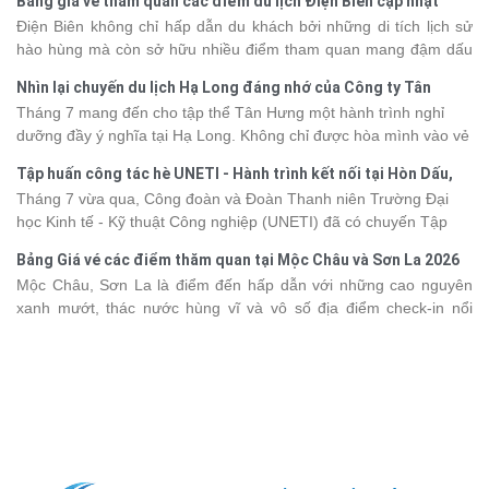
Bảng giá vé tham quan các điểm du lịch Điện Biên cập nhật
khác nhau, khiến nhiều du khách băn khoăn khi lựa chọn. Bài viết
2026
Điện Biên không chỉ hấp dẫn du khách bởi những di tích lịch sử
dưới đây sẽ cập nhật bảng giá tour du thuyền Hạ Long mới nhất
hào hùng mà còn sở hữu nhiều điểm tham quan mang đậm dấu
2026 từ 3 - 6 sao, giúp bạn dễ dàng so sánh và tìm được hành
ấn văn hóa và thiên nhiên Tây Bắc. Nếu đang lên kế hoạch khám
trình phù hợp với nhu cầu cũng như ngân sách.
Nhìn lại chuyến du lịch Hạ Long đáng nhớ của Công ty Tân
phá vùng đất này, việc cập nhật trước giá vé sẽ giúp bạn chủ
Hưng 2026
Tháng 7 mang đến cho tập thể Tân Hưng một hành trình nghỉ
động hơn trong lịch trình và chi phí. Cùng Vietsense Travel tham
dưỡng đầy ý nghĩa tại Hạ Long. Không chỉ được hòa mình vào vẻ
khảo bảng giá vé tham quan các điểm
du lịch Điện Biên
mới nhất
đẹp của di sản thiên nhiên thế giới, các thành viên còn có dịp gắn
năm 2026 ngay dưới đây.
Tập huấn công tác hè UNETI - Hành trình kết nối tại Hòn Dấu,
kết, sẻ chia và lưu giữ nhiều khoảnh khắc đáng nhớ. Hãy cùng
Đồ Sơn
Tháng 7 vừa qua, Công đoàn và Đoàn Thanh niên Trường Đại
nhìn lại chuyến đi ngập tràn niềm vui và những trải nghiệm khó
học Kinh tế - Kỹ thuật Công nghiệp (UNETI) đã có chuyến Tập
quên.
huấn công tác hè 2026 đầy ý nghĩa tại Hòn Dấu - Đồ Sơn. Không
Bảng Giá vé các điểm thăm quan tại Mộc Châu và Sơn La 2026
chỉ là dịp nâng cao kỹ năng và chia sẻ kinh nghiệm công tác,
Mộc Châu, Sơn La là điểm đến hấp dẫn với những cao nguyên
chương trình còn mang đến những hoạt động giao lưu sôi nổi,
xanh mướt, thác nước hùng vĩ và vô số địa điểm check-in nổi
góp phần gắn kết tập thể và lưu giữ nhiều kỷ niệm đáng nhớ.
tiếng. Trước khi lên đường, việc cập nhật giá vé tham quan sẽ
giúp bạn chủ động hơn trong việc lên lịch trình và dự trù chi phí
du lịch Mộc Châu
. Cùng Vietsense Travel tham khảo bảng giá vé
tham quan các điểm du lịch ở Sơn La 2026 mới nhất ngay dưới
đây.