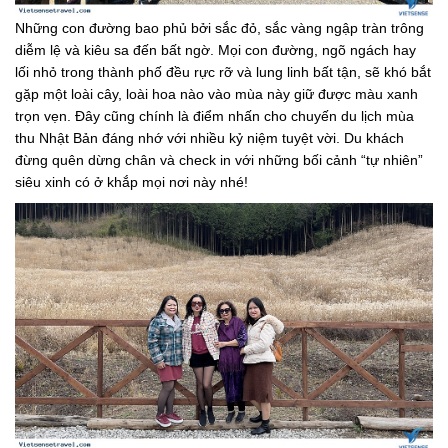
Những con đường bao phủ bởi sắc đỏ, sắc vàng ngập tràn trông
diễm lệ và kiêu sa đến bất ngờ. Mọi con đường, ngõ ngách hay
lối nhỏ trong thành phố đều rực rỡ và lung linh bất tận, sẽ khó bắt
gặp một loài cây, loài hoa nào vào mùa này giữ được màu xanh
trọn vẹn. Đây cũng chính là điểm nhấn cho chuyến du lịch mùa
thu Nhật Bản đáng nhớ với nhiều kỷ niệm tuyệt vời. Du khách
đừng quên dừng chân và check in với những bối cảnh “tự nhiên”
siêu xinh có ở khắp mọi nơi này nhé!