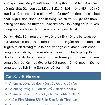
Không chỉ nổi tiếng là một trong những thành phố hiện đại sầm
uất mà Nhật Bản còn đặc biệt ghi dấu ấn bởi những điểm đến cổ
xưa lưu trữ được những giá trị văn hóa truyền thống đặc sắc bậc
nhất. Người dân Nhật Bản tôn trọng lịch sử và lưu giữ cẩn thận
những sắc màu cổ truyền từ bao đời này. Đó không chỉ là truyền
thống mà còn là đức tính hiếm có của người Nhật.
Du lịch Nhật Bản mùa thu này đừng bỏ lỡ những điều tuyệt vời
mà VietSense đã chia sẻ đến bạn ở trên. Ngắm nhìn bộ ảnh chất
lừ giữa thiên đường mùa lá đỏ tuyệt đẹp của khách VietSense
cũng là cách để bạn tìm ra những điểm đến phù hợp tiếp theo
cho hành trình du lịch của mình. Tận hưởng những điều mới mẻ
cùng sắc màu văn hoá độc lạ tại đất nước mặt trời mọc nhiều hơn
cùng tour du lịch Nhật Bản trọn gói bạn nhé!
Chiêm ngưỡng vẻ đẹp kiến trúc Gothic của Vương Cung Thánh Đường Stephen
Chiêm ngưỡng 10 Lâu đài cổ kính đẹp nhất ở Cộng hoà Séc
Chiêm ngưỡng những cây cầu đẹp nhất ở St. Petersburg
Khám Phá Những Bãi Biển Đẹp Nhất Thái Lan
Hồ Baikal - Hồ nước ngọt lớn nhất thế giới