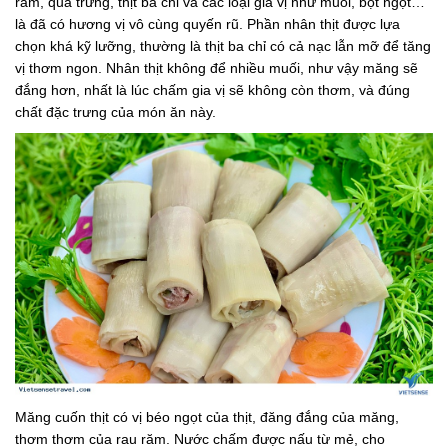
răm, quả trứng, thịt ba chỉ và các loại gia vị như muối, bột ngọt…
là đã có hương vị vô cùng quyến rũ. Phần nhân thịt được lựa
chọn khá kỹ lưỡng, thường là thịt ba chỉ có cả nạc lẫn mỡ để tăng
vị thơm ngon. Nhân thịt không để nhiều muối, như vậy măng sẽ
đắng hơn, nhất là lúc chấm gia vị sẽ không còn thơm, và đúng
chất đặc trưng của món ăn này.
Măng cuốn thịt có vị béo ngọt của thịt, đăng đắng của măng,
thơm thơm của rau răm. Nước chấm được nấu từ mẻ, cho