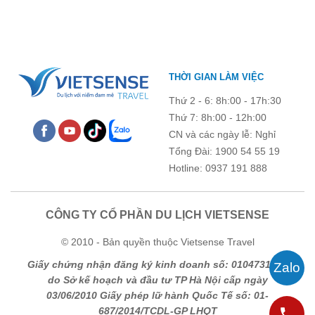
góp phần gắn kết tập thể và lưu giữ nhiều kỷ niệm đáng nhớ.
THỜI GIAN LÀM VIỆC
Thứ 2 - 6: 8h:00 - 17h:30
Thứ 7: 8h:00 - 12h:00
CN và các ngày lễ: Nghỉ
Tổng Đài: 1900 54 55 19
Hotline: 0937 191 888
CÔNG TY CỔ PHẦN DU LỊCH VIETSENSE
© 2010 - Bản quyền thuộc Vietsense Travel
Giấy chứng nhận đăng ký kinh doanh số: 0104731205
do Sở kế hoạch và đầu tư TP Hà Nội cấp ngày
03/06/2010 Giấy phép lữ hành Quốc Tế số: 01-
687/2014/TCDL-GP LHQT