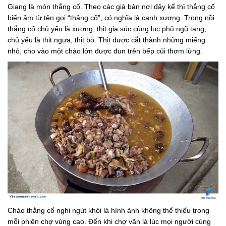
Giang là món thắng cố. Theo các già bản nơi đây kể thì thắng cố
biến âm từ tên gọi “thảng cổ”, có nghĩa là canh xương. Trong nồi
thắng cố chủ yếu là xương, thịt gia súc cùng lục phủ ngũ tạng,
chủ yếu là thịt ngựa, thịt bò. Thịt được cắt thành những miếng
nhỏ, cho vào một chảo lớn được đun trên bếp củi thơm lừng.
Chảo thắng cố nghi ngút khói là hình ảnh không thể thiếu trong
mỗi phiên chợ vùng cao. Đến khi chợ vãn là lúc mọi người cùng