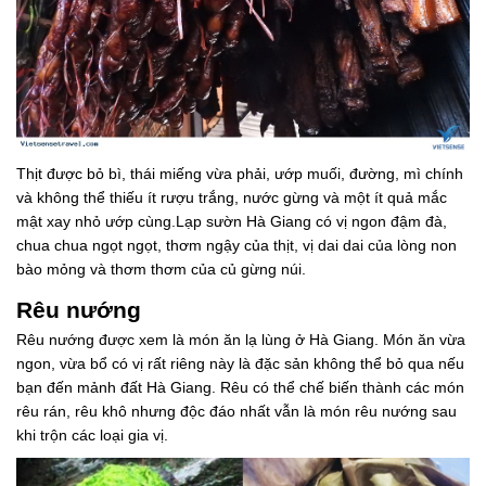
Thịt được bỏ bì, thái miếng vừa phải, ướp muối, đường, mì chính
và không thể thiếu ít rượu trắng, nước gừng và một ít quả mắc
mật xay nhỏ ướp cùng.Lạp sườn Hà Giang có vị ngon đậm đà,
chua chua ngọt ngọt, thơm ngậy của thịt, vị dai dai của lòng non
bào mỏng và thơm thơm của củ gừng núi.
Rêu nướng
Rêu nướng được xem là món ăn lạ lùng ở Hà Giang. Món ăn vừa
ngon, vừa bổ có vị rất riêng này là đặc sản không thể bỏ qua nếu
bạn đến mảnh đất Hà Giang. Rêu có thể chế biến thành các món
rêu rán, rêu khô nhưng độc đáo nhất vẫn là món rêu nướng sau
khi trộn các loại gia vị.