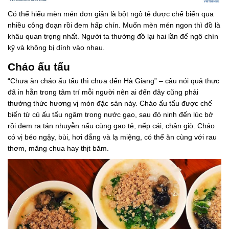
Có thể hiểu mèn mén đơn giản là bột ngô tẻ được chế biến qua
nhiều công đoạn rồi đem hấp chín. Muốn mèn mén ngon thì đồ là
khâu quan trọng nhất. Người ta thường đồ lại hai lần để ngô chín
kỹ và không bị dính vào nhau.
Cháo ấu tẩu
“Chưa ăn cháo ấu tẩu thì chưa đến Hà Giang” – câu nói quả thực
đã in hằn trong tâm trí mỗi người nên ai đến đây cũng phải
thưởng thức hương vị món đặc sản này. Cháo ấu tẩu được chế
biến từ củ ấu tẩu ngâm trong nước gạo, sau đó ninh đến lúc bở
rồi đem ra tán nhuyễn nấu cùng gạo tẻ, nếp cái, chân giò. Cháo
có vị béo ngậy, bùi, hơi đắng và lạ miệng, có thể ăn cùng với rau
thơm, măng chua hay thịt băm.