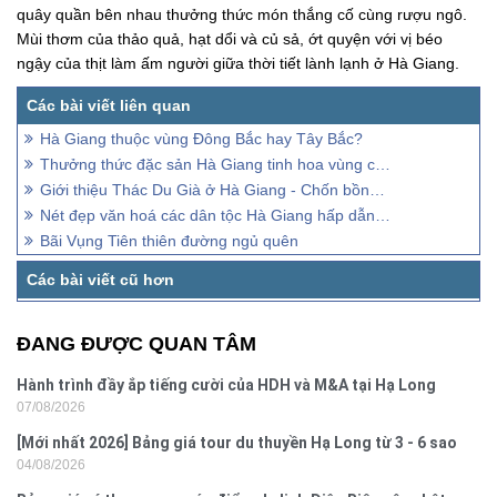
quây quần bên nhau thưởng thức món thắng cố cùng rượu ngô.
Mùi thơm của thảo quả, hạt dổi và củ sả, ớt quyện với vị béo
ngậy của thịt làm ấm người giữa thời tiết lành lạnh ở Hà Giang.
Hà Giang thuộc vùng Đông Bắc hay Tây Bắc?
Thưởng thức đặc sản Hà Giang tinh hoa vùng cao nguyên đá
Giới thiệu Thác Du Già ở Hà Giang - Chốn bồng lai tiên cảnh vùng biên cương
Nét đẹp văn hoá các dân tộc Hà Giang hấp dẫn du khách thập phương
Bãi Vụng Tiên thiên đường ngủ quên
ĐANG ĐƯỢC QUAN TÂM
Hành trình đầy ắp tiếng cười của HDH và M&A tại Hạ Long
07/08/2026
[Mới nhất 2026] Bảng giá tour du thuyền Hạ Long từ 3 - 6 sao
04/08/2026