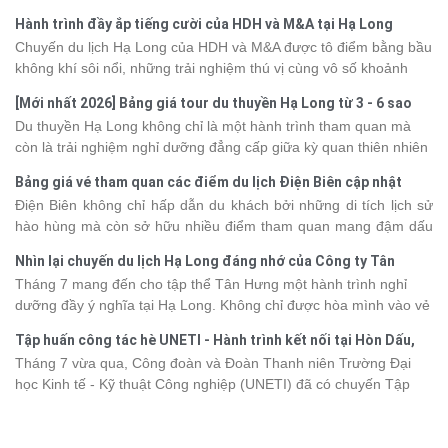
Hành trình đầy ắp tiếng cười của HDH và M&A tại Hạ Long
Chuyến du lịch Hạ Long của HDH và M&A được tô điểm bằng bầu
không khí sôi nổi, những trải nghiệm thú vị cùng vô số khoảnh
khắc đáng nhớ. Từ vẻ đẹp của kỳ quan thiên nhiên đến những
[Mới nhất 2026] Bảng giá tour du thuyền Hạ Long từ 3 - 6 sao
phút giây đồng hành bên nhau, tất cả đã tạo nên một chuyến đi
Du thuyền Hạ Long không chỉ là một hành trình tham quan mà
tràn đầy cảm xúc và dấu ấn khó quên.
còn là trải nghiệm nghỉ dưỡng đẳng cấp giữa kỳ quan thiên nhiên
thế giới. Tuy nhiên, mỗi hạng du thuyền sẽ có mức giá và dịch vụ
Bảng giá vé tham quan các điểm du lịch Điện Biên cập nhật
khác nhau, khiến nhiều du khách băn khoăn khi lựa chọn. Bài viết
2026
Điện Biên không chỉ hấp dẫn du khách bởi những di tích lịch sử
dưới đây sẽ cập nhật bảng giá tour du thuyền Hạ Long mới nhất
hào hùng mà còn sở hữu nhiều điểm tham quan mang đậm dấu
2026 từ 3 - 6 sao, giúp bạn dễ dàng so sánh và tìm được hành
ấn văn hóa và thiên nhiên Tây Bắc. Nếu đang lên kế hoạch khám
trình phù hợp với nhu cầu cũng như ngân sách.
Nhìn lại chuyến du lịch Hạ Long đáng nhớ của Công ty Tân
phá vùng đất này, việc cập nhật trước giá vé sẽ giúp bạn chủ
Hưng 2026
Tháng 7 mang đến cho tập thể Tân Hưng một hành trình nghỉ
động hơn trong lịch trình và chi phí. Cùng Vietsense Travel tham
dưỡng đầy ý nghĩa tại Hạ Long. Không chỉ được hòa mình vào vẻ
khảo bảng giá vé tham quan các điểm
du lịch Điện Biên
mới nhất
đẹp của di sản thiên nhiên thế giới, các thành viên còn có dịp gắn
năm 2026 ngay dưới đây.
Tập huấn công tác hè UNETI - Hành trình kết nối tại Hòn Dấu,
kết, sẻ chia và lưu giữ nhiều khoảnh khắc đáng nhớ. Hãy cùng
Đồ Sơn
Tháng 7 vừa qua, Công đoàn và Đoàn Thanh niên Trường Đại
nhìn lại chuyến đi ngập tràn niềm vui và những trải nghiệm khó
học Kinh tế - Kỹ thuật Công nghiệp (UNETI) đã có chuyến Tập
quên.
huấn công tác hè 2026 đầy ý nghĩa tại Hòn Dấu - Đồ Sơn. Không
chỉ là dịp nâng cao kỹ năng và chia sẻ kinh nghiệm công tác,
chương trình còn mang đến những hoạt động giao lưu sôi nổi,