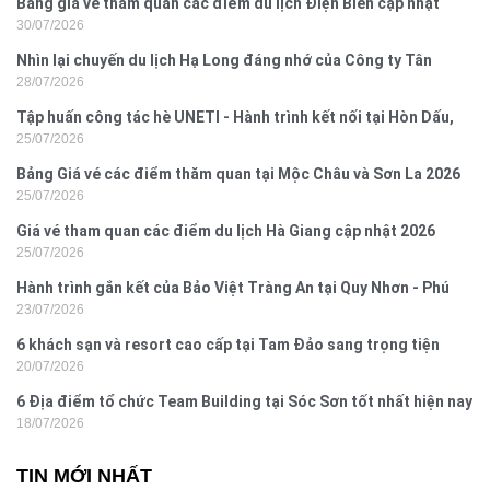
Bảng giá vé tham quan các điểm du lịch Điện Biên cập nhật
30/07/2026
2026
Nhìn lại chuyến du lịch Hạ Long đáng nhớ của Công ty Tân
28/07/2026
Hưng 2026
Tập huấn công tác hè UNETI - Hành trình kết nối tại Hòn Dấu,
25/07/2026
Đồ Sơn
Bảng Giá vé các điểm thăm quan tại Mộc Châu và Sơn La 2026
25/07/2026
Giá vé tham quan các điểm du lịch Hà Giang cập nhật 2026
25/07/2026
Hành trình gắn kết của Bảo Việt Tràng An tại Quy Nhơn - Phú
23/07/2026
Yên
6 khách sạn và resort cao cấp tại Tam Đảo sang trọng tiện
20/07/2026
nghi
6 Địa điểm tổ chức Team Building tại Sóc Sơn tốt nhất hiện nay
18/07/2026
TIN MỚI NHẤT