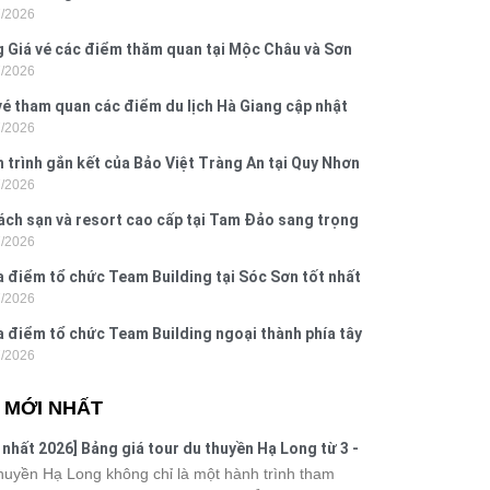
7/2026
Dấu, Đồ Sơn
 Giá vé các điểm thăm quan tại Mộc Châu và Sơn
7/2026
026
vé tham quan các điểm du lịch Hà Giang cập nhật
7/2026
6
 trình gắn kết của Bảo Việt Tràng An tại Quy Nhơn
7/2026
ú Yên
ách sạn và resort cao cấp tại Tam Đảo sang trọng
7/2026
 nghi
a điểm tổ chức Team Building tại Sóc Sơn tốt nhất
7/2026
 nay
a điểm tổ chức Team Building ngoại thành phía tây
7/2026
ội
N MỚI NHẤT
 nhất 2026] Bảng giá tour du thuyền Hạ Long từ 3 -
o
huyền Hạ Long không chỉ là một hành trình tham