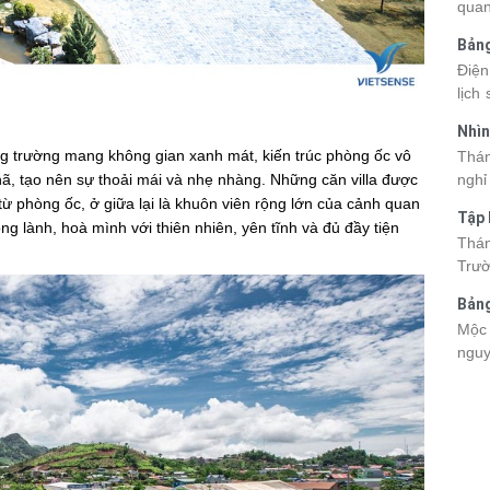
quan
kỳ q
Bảng
thuy
nhật
Điện
du k
lịch
cập 
mang
2026
Nhìn
đang
được
Tân
g trường mang không gian xanh mát, kiến trúc phòng ốc vô
Thán
trướ
sách
nghỉ
 nhã, tạo nên sự thoải mái và nhẹ nhàng. Những căn villa được
chi 
hòa 
từ phòng ốc, ở giữa lại là khuôn viên rộng lớn của cảnh quan
tha
Tập 
thàn
 lành, hoà mình với thiên nhiên, yên tĩnh và đủ đầy tiện
2026
Hòn 
Thán
khoả
Trườ
ngập
đã c
Bảng
Hòn 
La 2
Mộc 
và c
nguy
đến 
chec
tập 
giá 
lên 
Viet
điểm