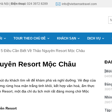
Hà Nội |
Điện thoại:
024 3972 8289
info@vietsensetravel.com
ÀI
TOUR THEO CHỦ ĐỀ
KHÁCH SẠN
DỊCH VỤ
5 Điều Cần Biết Về Thảo Nguyên Resort Mộc Châu
ĐA
Nguyên Resort Mộc Châu
[Mới
04/0
6 sa
út du khách tìm về để khám phá và nghỉ dưỡng. Vẻ đẹp của
Bảng
ng rừng hoa mận trắng tinh khôi, kết hợp văn hoá, ẩm thực
30/0
nhật
ên Resort, một địa chỉ du lịch mới rất đáng mong chờ Mộc
Nhìn
28/0
Tân
yên Resort
Tập 