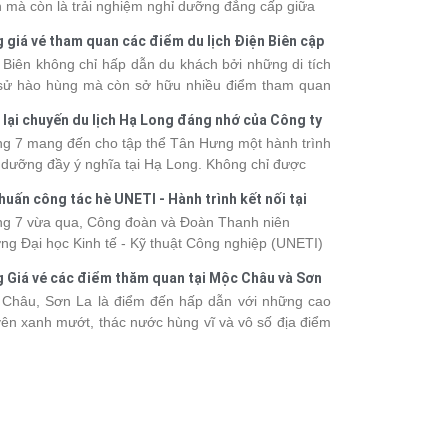
 mà còn là trải nghiệm nghỉ dưỡng đẳng cấp giữa
uan thiên nhiên thế giới. Tuy nhiên, mỗi hạng du
 giá vé tham quan các điểm du lịch Điện Biên cập
ền sẽ có mức giá và dịch vụ khác nhau, khiến nhiều
 2026
 Biên không chỉ hấp dẫn du khách bởi những di tích
hách băn khoăn khi lựa chọn. Bài viết dưới đây sẽ
 sử hào hùng mà còn sở hữu nhiều điểm tham quan
nhật bảng giá tour du thuyền Hạ Long mới nhất
 đậm dấu ấn văn hóa và thiên nhiên Tây Bắc. Nếu
 từ 3 - 6 sao, giúp bạn dễ dàng so sánh và tìm
 lại chuyến du lịch Hạ Long đáng nhớ của Công ty
 lên kế hoạch khám phá vùng đất này, việc cập nhật
 hành trình phù hợp với nhu cầu cũng như ngân
 Hưng 2026
g 7 mang đến cho tập thể Tân Hưng một hành trình
c giá vé sẽ giúp bạn chủ động hơn trong lịch trình và
.
 dưỡng đầy ý nghĩa tại Hạ Long. Không chỉ được
phí. Cùng Vietsense Travel tham khảo bảng giá vé
mình vào vẻ đẹp của di sản thiên nhiên thế giới, các
m quan các điểm
du lịch Điện Biên
mới nhất năm
huấn công tác hè UNETI - Hành trình kết nối tại
h viên còn có dịp gắn kết, sẻ chia và lưu giữ nhiều
 ngay dưới đây.
Dấu, Đồ Sơn
g 7 vừa qua, Công đoàn và Đoàn Thanh niên
nh khắc đáng nhớ. Hãy cùng nhìn lại chuyến đi
ng Đại học Kinh tế - Kỹ thuật Công nghiệp (UNETI)
 tràn niềm vui và những trải nghiệm khó quên.
ó chuyến Tập huấn công tác hè 2026 đầy ý nghĩa tại
 Giá vé các điểm thăm quan tại Mộc Châu và Sơn
Dấu - Đồ Sơn. Không chỉ là dịp nâng cao kỹ năng
026
Châu, Sơn La là điểm đến hấp dẫn với những cao
hia sẻ kinh nghiệm công tác, chương trình còn mang
ên xanh mướt, thác nước hùng vĩ và vô số địa điểm
những hoạt động giao lưu sôi nổi, góp phần gắn kết
k-in nổi tiếng. Trước khi lên đường, việc cập nhật
thể và lưu giữ nhiều kỷ niệm đáng nhớ.
vé tham quan sẽ giúp bạn chủ động hơn trong việc
lịch trình và dự trù chi phí
du lịch Mộc Châu
. Cùng
sense Travel tham khảo bảng giá vé tham quan các
 du lịch ở Sơn La 2026 mới nhất ngay dưới đây.