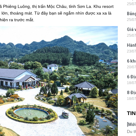
25/0
Hòn 
ã Phiêng Luông, thị trấn Mộc Châu, tỉnh Sơn La. Khu resort
g lớn, thoáng mát. Từ đây bạn sẽ ngắm nhìn được xa xa là
Bảng
hiện ra trước mắt.
25/0
La 2
Giá 
25/0
202
Hành
23/0
- Ph
6 kh
20/0
tiện
6 Đị
18/0
hiện
8 Đị
18/0
Hà N
TI
[Mới
6 sa
Du t