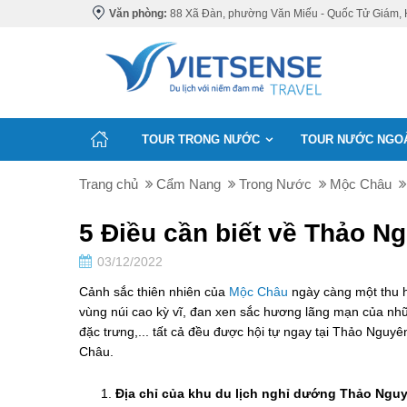
Văn phòng:
88 Xã Đàn, phường Văn Miếu - Quốc Tử Giám, 
TOUR TRONG NƯỚC
TOUR NƯỚC NGO
Trang chủ
Cẩm Nang
Trong Nước
Mộc Châu
5 Điều cần biết về Thảo 
03/12/2022
Cảnh sắc thiên nhiên của
Mộc Châu
ngày càng một thu h
vùng núi cao kỳ vĩ, đan xen sắc hương lãng mạn của nhữ
đặc trưng,... tất cả đều được hội tự ngay tại Thảo Nguy
Châu.
Địa chỉ của khu du lịch nghỉ dướng Thảo Ngu