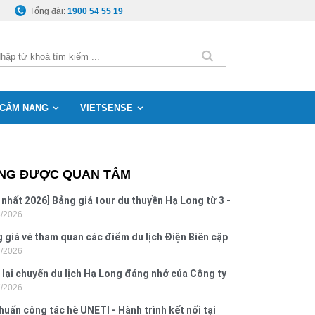
Tổng đài:
1900 54 55 19
CẨM NANG
VIETSENSE
NG ĐƯỢC QUAN TÂM
 nhất 2026] Bảng giá tour du thuyền Hạ Long từ 3 -
8/2026
o
 giá vé tham quan các điểm du lịch Điện Biên cập
7/2026
 2026
 lại chuyến du lịch Hạ Long đáng nhớ của Công ty
7/2026
 Hưng 2026
huấn công tác hè UNETI - Hành trình kết nối tại