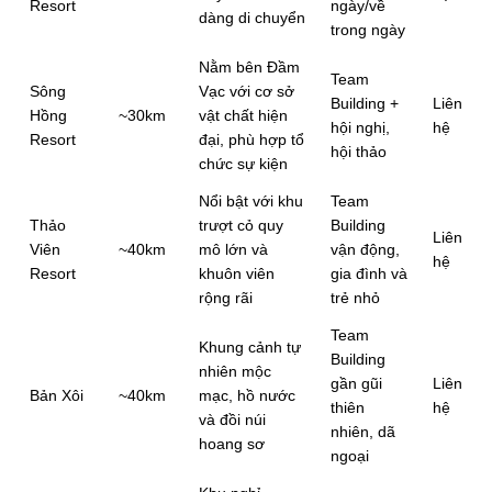
Resort
ngày/về
dàng di chuyển
trong ngày
Nằm bên Đầm
Team
Sông
Vạc với cơ sở
Building +
Liên
Hồng
~30km
vật chất hiện
hội nghị,
hệ
Resort
đại, phù hợp tổ
hội thảo
chức sự kiện
Nổi bật với khu
Team
Thảo
trượt cỏ quy
Building
Liên
Viên
~40km
mô lớn và
vận động,
hệ
Resort
khuôn viên
gia đình và
rộng rãi
trẻ nhỏ
Team
Khung cảnh tự
Building
nhiên mộc
gần gũi
Liên
Bản Xôi
~40km
mạc, hồ nước
thiên
hệ
và đồi núi
nhiên, dã
hoang sơ
ngoại