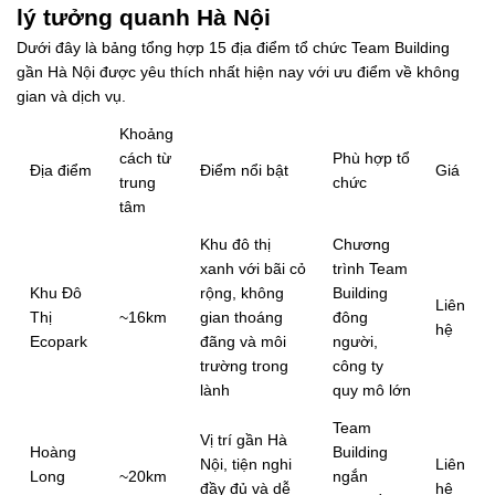
lý tưởng quanh Hà Nội
Dưới đây là bảng tổng hợp 15 địa điểm tổ chức Team Building
gần Hà Nội được yêu thích nhất hiện nay với ưu điểm về không
gian và dịch vụ.
Khoảng
cách từ
Phù hợp tổ
Địa điểm
Điểm nổi bật
Giá
trung
chức
tâm
Khu đô thị
Chương
xanh với bãi cỏ
trình Team
Khu Đô
rộng, không
Building
Liên
Thị
~16km
gian thoáng
đông
hệ
Ecopark
đãng và môi
người,
trường trong
công ty
lành
quy mô lớn
Team
Vị trí gần Hà
Hoàng
Building
Nội, tiện nghi
Liên
Long
~20km
ngắn
đầy đủ và dễ
hệ