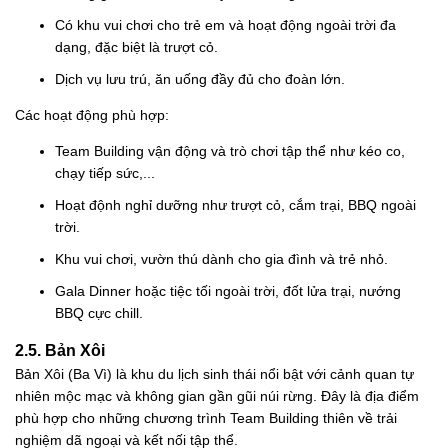
Có khu vui chơi cho trẻ em và hoạt động ngoài trời đa
dạng, đặc biệt là trượt cỏ.
Dịch vụ lưu trú, ăn uống đầy đủ cho đoàn lớn.
Các hoạt động phù hợp:
Team Building vận động và trò chơi tập thể như kéo co,
chạy tiếp sức,...
Hoạt độnh nghỉ dưỡng như trượt cỏ, cắm trại, BBQ ngoài
trời.
Khu vui chơi, vườn thú dành cho gia đình và trẻ nhỏ.
Gala Dinner hoặc tiệc tối ngoài trời, đốt lửa trại, nướng
BBQ cực chill.
2.5. Bản Xôi
Bản Xôi (Ba Vì) là khu du lịch sinh thái nổi bật với cảnh quan tự
nhiên mộc mạc và không gian gần gũi núi rừng. Đây là địa điểm
phù hợp cho những chương trình Team Building thiên về trải
nghiệm dã ngoại và kết nối tập thể.