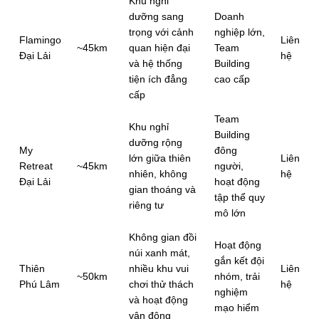
Khu nghỉ
dưỡng sang
Doanh
trọng với cảnh
nghiệp lớn,
Flamingo
Liên
~45km
quan hiện đại
Team
Đại Lải
hệ
và hệ thống
Building
tiện ích đẳng
cao cấp
cấp
Team
Khu nghỉ
Building
dưỡng rộng
My
đông
lớn giữa thiên
Liên
Retreat
~45km
người,
nhiên, không
hệ
Đại Lải
hoạt động
gian thoáng và
tập thể quy
riêng tư
mô lớn
Không gian đồi
Hoạt động
núi xanh mát,
gắn kết đội
Thiên
nhiều khu vui
Liên
~50km
nhóm, trải
Phú Lâm
chơi thử thách
hệ
nghiệm
và hoạt động
mạo hiểm
vận động