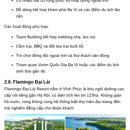
Có nhiều bãi cỏ rộng phục vụ hoạt động ngoài trời.
Dễ dàng kết hợp khám phá Ba Vì và các điểm du lịch lân
cận.
Các hoạt động phù hợp:
Team Building kết hợp trekking nhẹ, leo núi.
Cắm trại, BBQ và đốt lửa trại buổi tối.
Trò chơi đồng đội ngoài trời và thử thách vận động.
Tham quan Vườn Quốc Gia Ba Vì hoặc các điểm du lịch
sinh thái gần đó.
2.6. Flamingo Đại Lải
Flamingo Đại Lải Resort nằm ở Vĩnh Phúc là khu nghỉ dưỡng cao
cấp nổi tiếng gần Hà Nội, có diện tích lên tới 123ha. Không gian
hồ nước, rừng thông cùng hệ thống biệt thự hiện đại mang đến
trải nghiệm đẳng cấp cho đoàn khách.