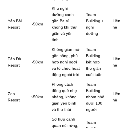
Khu nghỉ
dưỡng xanh
Team
Yên Bài
gần Ba Vì,
Building +
Liên
~50km
Resort
không khí thư
nghỉ
hệ
giãn và yên
dưỡng
tĩnh
Không gian mở
Team
gần sông, phù
Building
Tản Đà
Liên
~50km
hợp nghỉ ngơi
kết hợp
Resort
hệ
và tổ chức hoạt
thư giãn
động ngoài trời
cuối tuần
Phong cách
Team
đồng quê nhẹ
Building
Zen
Liên
~50km
nhàng, không
nhóm nhỏ
Resort
hệ
gian yên bình
dưới 100
và thư thái
người
Sở hữu cảnh
Team
quan núi rừng,