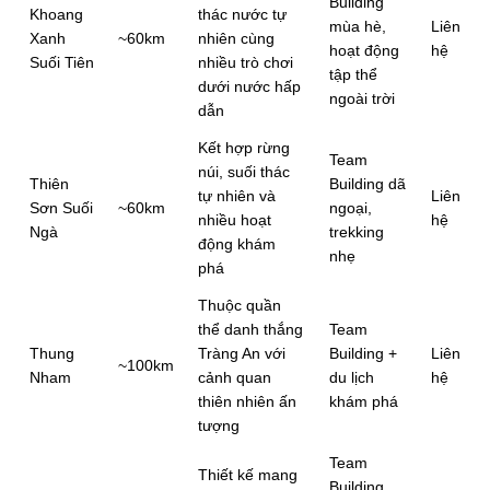
Building
Khoang
thác nước tự
mùa hè,
Liên
Xanh
~60km
nhiên cùng
hoạt động
hệ
Suối Tiên
nhiều trò chơi
tập thể
dưới nước hấp
ngoài trời
dẫn
Kết hợp rừng
Team
núi, suối thác
Thiên
Building dã
tự nhiên và
Liên
Sơn Suối
~60km
ngoại,
nhiều hoạt
hệ
Ngà
trekking
động khám
nhẹ
phá
Thuộc quần
thể danh thắng
Team
Thung
Tràng An với
Building +
Liên
~100km
Nham
cảnh quan
du lịch
hệ
thiên nhiên ấn
khám phá
tượng
Team
Thiết kế mang
Building