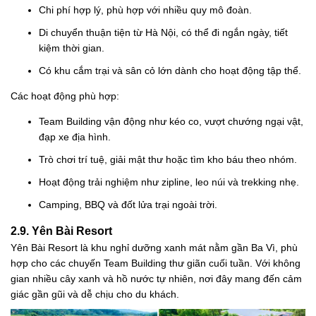
Chi phí hợp lý, phù hợp với nhiều quy mô đoàn.
Di chuyển thuận tiện từ Hà Nội, có thể đi ngắn ngày, tiết
kiệm thời gian.
Có khu cắm trại và sân cỏ lớn dành cho hoạt động tập thể.
Các hoạt động phù hợp:
Team Building vận động như kéo co, vượt chướng ngại vật,
đạp xe địa hình.
Trò chơi trí tuệ, giải mật thư hoặc tìm kho báu theo nhóm.
Hoạt động trải nghiệm như zipline, leo núi và trekking nhẹ.
Camping, BBQ và đốt lửa trại ngoài trời.
2.9. Yên Bài Resort
Yên Bài Resort là khu nghỉ dưỡng xanh mát nằm gần Ba Vì, phù
hợp cho các chuyến Team Building thư giãn cuối tuần. Với không
gian nhiều cây xanh và hồ nước tự nhiên, nơi đây mang đến cảm
giác gần gũi và dễ chịu cho du khách.