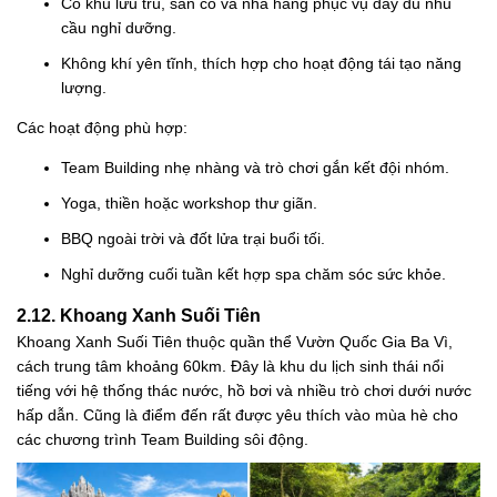
Có khu lưu trú, sân cỏ và nhà hàng phục vụ đầy đủ nhu
cầu nghỉ dưỡng.
Không khí yên tĩnh, thích hợp cho hoạt động tái tạo năng
lượng.
Các hoạt động phù hợp:
Team Building nhẹ nhàng và trò chơi gắn kết đội nhóm.
Yoga, thiền hoặc workshop thư giãn.
BBQ ngoài trời và đốt lửa trại buổi tối.
Nghỉ dưỡng cuối tuần kết hợp spa chăm sóc sức khỏe.
2.12. Khoang Xanh Suối Tiên
Khoang Xanh Suối Tiên thuộc quần thể Vườn Quốc Gia Ba Vì,
cách trung tâm khoảng 60km. Đây là khu du lịch sinh thái nổi
tiếng với hệ thống thác nước, hồ bơi và nhiều trò chơi dưới nước
hấp dẫn. Cũng là điểm đến rất được yêu thích vào mùa hè cho
các chương trình Team Building sôi động.