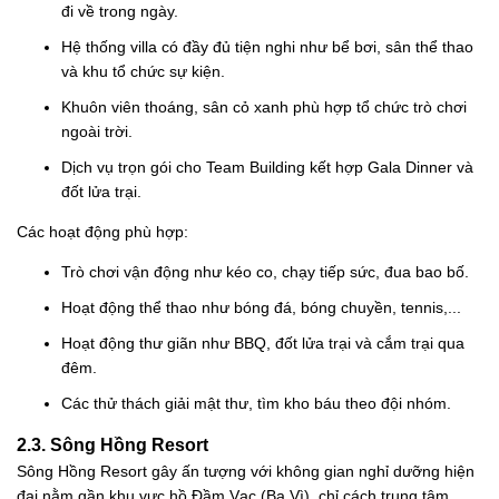
đi về trong ngày.
Hệ thống villa có đầy đủ tiện nghi như bể bơi, sân thể thao
và khu tổ chức sự kiện.
Khuôn viên thoáng, sân cỏ xanh phù hợp tổ chức trò chơi
ngoài trời.
Dịch vụ trọn gói cho Team Building kết hợp Gala Dinner và
đốt lửa trại.
Các hoạt động phù hợp:
Trò chơi vận động như kéo co, chạy tiếp sức, đua bao bố.
Hoạt động thể thao như bóng đá, bóng chuyền, tennis,...
Hoạt động thư giãn như BBQ, đốt lửa trại và cắm trại qua
đêm.
Các thử thách giải mật thư, tìm kho báu theo đội nhóm.
2.3. Sông Hồng Resort
Sông Hồng Resort gây ấn tượng với không gian nghỉ dưỡng hiện
đại nằm gần khu vực hồ Đầm Vạc (Ba Vì), chỉ cách trung tâm