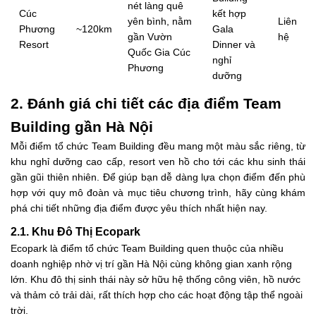
nét làng quê
Cúc
kết hợp
yên bình, nằm
Liên
Phương
~120km
Gala
gần Vườn
hệ
Resort
Dinner và
Quốc Gia Cúc
nghỉ
Phương
dưỡng
2. Đánh giá chi tiết các địa điểm Team
Building gần Hà Nội
Mỗi điểm tổ chức Team Building đều mang một màu sắc riêng, từ
khu nghỉ dưỡng cao cấp, resort ven hồ cho tới các khu sinh thái
gần gũi thiên nhiên. Để giúp bạn dễ dàng lựa chọn điểm đến phù
hợp với quy mô đoàn và mục tiêu chương trình, hãy cùng khám
phá chi tiết những địa điểm được yêu thích nhất hiện nay.
2.1. Khu Đô Thị Ecopark
Ecopark là điểm tổ chức Team Building quen thuộc của nhiều
doanh nghiệp nhờ vị trí gần Hà Nội cùng không gian xanh rộng
lớn. Khu đô thị sinh thái này sở hữu hệ thống công viên, hồ nước
và thảm cỏ trải dài, rất thích hợp cho các hoạt động tập thể ngoài
trời.