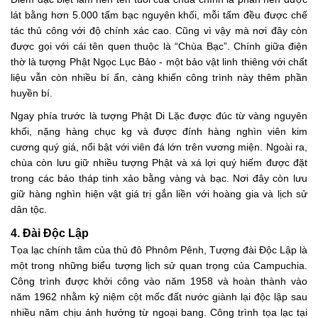
lát bằng hơn 5.000 tấm bạc nguyên khối, mỗi tấm đều được chế
tác thủ công với độ chính xác cao. Cũng vì vậy mà nơi đây còn
được gọi với cái tên quen thuộc là “Chùa Bạc”. Chính giữa điện
thờ là tượng Phật Ngọc Lục Bảo - một bảo vật linh thiêng với chất
liệu vẫn còn nhiều bí ẩn, càng khiến công trình này thêm phần
huyền bí.
Ngay phía trước là tượng Phật Di Lặc được đúc từ vàng nguyên
khối, nặng hàng chục kg và được đính hàng nghìn viên kim
cương quý giá, nổi bật với viên đá lớn trên vương miện. Ngoài ra,
chùa còn lưu giữ nhiều tượng Phật và xá lợi quý hiếm được đặt
trong các bảo tháp tinh xảo bằng vàng và bạc. Nơi đây còn lưu
giữ hàng nghìn hiện vật giá trị gắn liền với hoàng gia và lịch sử
dân tộc.
4. Đài Độc Lập
Tọa lạc chính tâm của thủ đô Phnôm Pênh, Tượng đài Độc Lập là
một trong những biểu tượng lịch sử quan trọng của Campuchia.
Công trình được khởi công vào năm 1958 và hoàn thành vào
năm 1962 nhằm kỷ niệm cột mốc đất nước giành lại độc lập sau
nhiều năm chịu ảnh hưởng từ ngoại bang. Công trình tọa lạc tại