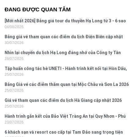
ĐANG ĐƯỢC QUAN TÂM
[Mới nhất 2026] Bảng giá tour du thuyền Hạ Long từ 3 - 6 sao
04/08/2026
Bảng giá vé tham quan các điểm du lịch Điện Biên cập nhật
30/07/2026
2026
Nhìn lại chuyến du lịch Hạ Long đáng nhớ của Công ty Tân
28/07/2026
Hưng 2026
Tập huấn công tác hè UNETI - Hành trình kết nối tại Hòn Dấu,
25/07/2026
Đồ Sơn
Bảng Giá vé các điểm thăm quan tại Mộc Châu và Sơn La 2026
25/07/2026
Giá vé tham quan các điểm du lịch Hà Giang cập nhật 2026
25/07/2026
Hành trình gắn kết của Bảo Việt Tràng An tại Quy Nhơn - Phú
23/07/2026
Yên
6 khách sạn và resort cao cấp tại Tam Đảo sang trọng tiện