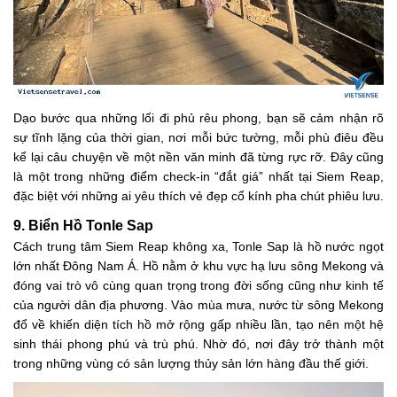
Dạo bước qua những lối đi phủ rêu phong, bạn sẽ cảm nhận rõ
sự tĩnh lặng của thời gian, nơi mỗi bức tường, mỗi phù điêu đều
kể lại câu chuyện về một nền văn minh đã từng rực rỡ. Đây cũng
là một trong những điểm check-in “đắt giá” nhất tại Siem Reap,
đặc biệt với những ai yêu thích vẻ đẹp cổ kính pha chút phiêu lưu.
9. Biển Hồ Tonle Sap
Cách trung tâm Siem Reap không xa, Tonle Sap là hồ nước ngọt
lớn nhất Đông Nam Á. Hồ nằm ở khu vực hạ lưu sông Mekong và
đóng vai trò vô cùng quan trọng trong đời sống cũng như kinh tế
của người dân địa phương. Vào mùa mưa, nước từ sông Mekong
đổ về khiến diện tích hồ mở rộng gấp nhiều lần, tạo nên một hệ
sinh thái phong phú và trù phú. Nhờ đó, nơi đây trở thành một
trong những vùng có sản lượng thủy sản lớn hàng đầu thế giới.