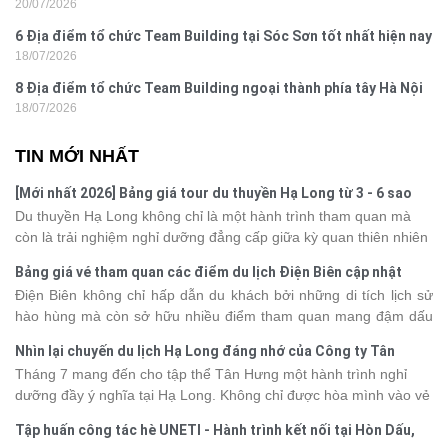
20/07/2026
nghi
6 Địa điểm tổ chức Team Building tại Sóc Sơn tốt nhất hiện nay
18/07/2026
8 Địa điểm tổ chức Team Building ngoại thành phía tây Hà Nội
18/07/2026
TIN MỚI NHẤT
[Mới nhất 2026] Bảng giá tour du thuyền Hạ Long từ 3 - 6 sao
Du thuyền Hạ Long không chỉ là một hành trình tham quan mà
còn là trải nghiệm nghỉ dưỡng đẳng cấp giữa kỳ quan thiên nhiên
thế giới. Tuy nhiên, mỗi hạng du thuyền sẽ có mức giá và dịch vụ
Bảng giá vé tham quan các điểm du lịch Điện Biên cập nhật
khác nhau, khiến nhiều du khách băn khoăn khi lựa chọn. Bài viết
2026
Điện Biên không chỉ hấp dẫn du khách bởi những di tích lịch sử
dưới đây sẽ cập nhật bảng giá tour du thuyền Hạ Long mới nhất
hào hùng mà còn sở hữu nhiều điểm tham quan mang đậm dấu
2026 từ 3 - 6 sao, giúp bạn dễ dàng so sánh và tìm được hành
ấn văn hóa và thiên nhiên Tây Bắc. Nếu đang lên kế hoạch khám
trình phù hợp với nhu cầu cũng như ngân sách.
Nhìn lại chuyến du lịch Hạ Long đáng nhớ của Công ty Tân
phá vùng đất này, việc cập nhật trước giá vé sẽ giúp bạn chủ
Hưng 2026
Tháng 7 mang đến cho tập thể Tân Hưng một hành trình nghỉ
động hơn trong lịch trình và chi phí. Cùng Vietsense Travel tham
dưỡng đầy ý nghĩa tại Hạ Long. Không chỉ được hòa mình vào vẻ
khảo bảng giá vé tham quan các điểm
du lịch Điện Biên
mới nhất
đẹp của di sản thiên nhiên thế giới, các thành viên còn có dịp gắn
năm 2026 ngay dưới đây.
Tập huấn công tác hè UNETI - Hành trình kết nối tại Hòn Dấu,
kết, sẻ chia và lưu giữ nhiều khoảnh khắc đáng nhớ. Hãy cùng