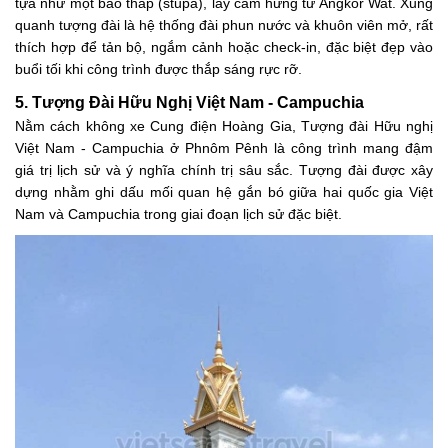
tựa như một bảo tháp (stupa), lấy cảm hứng từ Angkor Wat. Xung
quanh tượng đài là hệ thống đài phun nước và khuôn viên mở, rất
thích hợp để tản bộ, ngắm cảnh hoặc check-in, đặc biệt đẹp vào
buổi tối khi công trình được thắp sáng rực rỡ.
5. Tượng Đài Hữu Nghị Việt Nam - Campuchia
Nằm cách không xe Cung điện Hoàng Gia, Tượng đài Hữu nghị
Việt Nam - Campuchia ở Phnôm Pênh là công trình mang đậm
giá trị lịch sử và ý nghĩa chính trị sâu sắc. Tượng đài được xây
dựng nhằm ghi dấu mối quan hệ gắn bó giữa hai quốc gia Việt
Nam và Campuchia trong giai đoạn lịch sử đặc biệt.