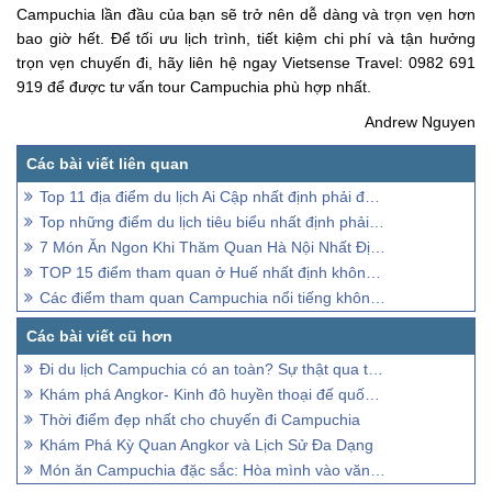
Campuchia lần đầu của bạn sẽ trở nên dễ dàng và trọn vẹn hơn
bao giờ hết. Để tối ưu lịch trình, tiết kiệm chi phí và tận hưởng
trọn vẹn chuyến đi, hãy liên hệ ngay Vietsense Travel: 0982 691
919 để được tư vấn tour Campuchia phù hợp nhất.
Andrew Nguyen
Top 11 địa điểm du lịch Ai Cập nhất định phải đến thăm
Top những điểm du lịch tiêu biểu nhất định phải ghé thăm
7 Món Ăn Ngon Khi Thăm Quan Hà Nội Nhất Định Phải Thử
TOP 15 điểm tham quan ở Huế nhất định không thể bỏ lỡ
Các điểm tham quan Campuchia nổi tiếng không nên bỏ lỡ
Đi du lịch Campuchia có an toàn? Sự thật qua trải nghiệm người mới về
Khám phá Angkor- Kinh đô huyền thoại đế quốc Khmer
Thời điểm đẹp nhất cho chuyến đi Campuchia
Khám Phá Kỳ Quan Angkor và Lịch Sử Đa Dạng
Món ăn Campuchia đặc sắc: Hòa mình vào văn hóa ẩm thực độc đáo