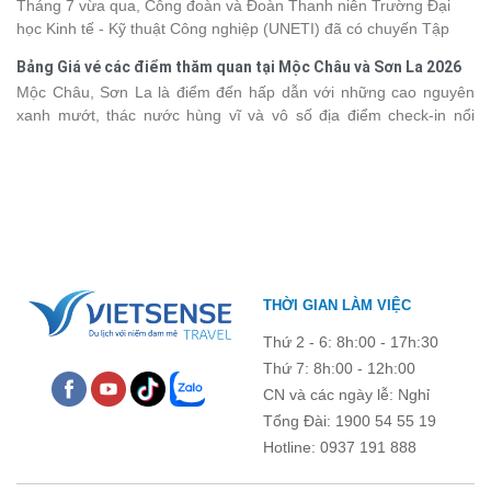
Đồ Sơn
Tháng 7 vừa qua, Công đoàn và Đoàn Thanh niên Trường Đại
nhìn lại chuyến đi ngập tràn niềm vui và những trải nghiệm khó
học Kinh tế - Kỹ thuật Công nghiệp (UNETI) đã có chuyến Tập
quên.
huấn công tác hè 2026 đầy ý nghĩa tại Hòn Dấu - Đồ Sơn. Không
Bảng Giá vé các điểm thăm quan tại Mộc Châu và Sơn La 2026
chỉ là dịp nâng cao kỹ năng và chia sẻ kinh nghiệm công tác,
Mộc Châu, Sơn La là điểm đến hấp dẫn với những cao nguyên
chương trình còn mang đến những hoạt động giao lưu sôi nổi,
xanh mướt, thác nước hùng vĩ và vô số địa điểm check-in nổi
góp phần gắn kết tập thể và lưu giữ nhiều kỷ niệm đáng nhớ.
tiếng. Trước khi lên đường, việc cập nhật giá vé tham quan sẽ
giúp bạn chủ động hơn trong việc lên lịch trình và dự trù chi phí
du lịch Mộc Châu
. Cùng Vietsense Travel tham khảo bảng giá vé
tham quan các điểm du lịch ở Sơn La 2026 mới nhất ngay dưới
đây.
THỜI GIAN LÀM VIỆC
Thứ 2 - 6: 8h:00 - 17h:30
Thứ 7: 8h:00 - 12h:00
CN và các ngày lễ: Nghỉ
Tổng Đài: 1900 54 55 19
Hotline: 0937 191 888