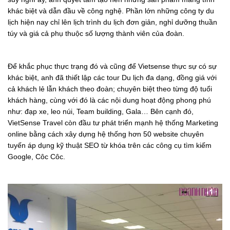
khác biệt và dẫn đầu về công nghệ. Phần lớn những công ty du
lịch hiện nay chỉ lên lịch trình du lịch đơn giản, nghỉ dưỡng thuần
túy và giá cả phụ thuộc số lượng thành viên của đoàn.
Để khắc phục thực trạng đó và cũng để Vietsense thực sự có sự
khác biệt, anh đã thiết lập các tour Du lịch đa dạng, đồng giá với
cả khách lẻ lẫn khách theo đoàn; chuyên biệt theo từng độ tuổi
khách hàng, cùng với đó là các nội dung hoạt động phong phú
như: đạp xe, leo núi, Team building, Gala… Bên cạnh đó,
VietSense Travel còn đầu tư phát triển mạnh hệ thống Marketing
online bằng cách xây dựng hệ thống hơn 50 website chuyên
tuyến áp dụng kỹ thuật SEO từ khóa trên các công cụ tìm kiếm
Google, Côc Côc.