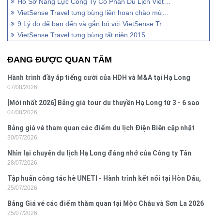
Hồ Sơ Năng Lực Công Ty Cổ Phần Du Lịch Vietsense
VietSense Travel tưng bừng liên hoan chào mừng Ngày Quốc tế Phụ nữ 8/3/2016
9 Lý do để bạn đến và gắn bó với VietSense Travel
VietSense Travel tưng bừng tất niên 2015
ĐANG ĐƯỢC QUAN TÂM
Hành trình đầy ắp tiếng cười của HDH và M&A tại Hạ Long
07/08/2026
[Mới nhất 2026] Bảng giá tour du thuyền Hạ Long từ 3 - 6 sao
04/08/2026
Bảng giá vé tham quan các điểm du lịch Điện Biên cập nhật
30/07/2026
2026
Nhìn lại chuyến du lịch Hạ Long đáng nhớ của Công ty Tân
28/07/2026
Hưng 2026
Tập huấn công tác hè UNETI - Hành trình kết nối tại Hòn Dấu,
25/07/2026
Đồ Sơn
Bảng Giá vé các điểm thăm quan tại Mộc Châu và Sơn La 2026
25/07/2026