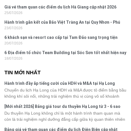
Giá vé tham quan các điểm du lịch Hà Giang cập nhật 2026
25/07/2026
Hành trình gắn kết của Bảo Việt Tràng An tại Quy Nhơn - Phú
23/07/2026
Yên
6 khách sạn và resort cao cấp tại Tam Đảo sang trọng tiện
20/07/2026
nghi
6 Địa điểm tổ chức Team Building tại Sóc Sơn tốt nhất hiện nay
18/07/2026
TIN MỚI NHẤT
Hành trình đầy ắp tiếng cười của HDH và M&A tại Hạ Long
Chuyến du lịch Hạ Long của HDH và M&A được tô điểm bằng bầu
không khí sôi nổi, những trải nghiệm thú vị cùng vô số khoảnh
khắc đáng nhớ. Từ vẻ đẹp của kỳ quan thiên nhiên đến những
[Mới nhất 2026] Bảng giá tour du thuyền Hạ Long từ 3 - 6 sao
phút giây đồng hành bên nhau, tất cả đã tạo nên một chuyến đi
Du thuyền Hạ Long không chỉ là một hành trình tham quan mà
tràn đầy cảm xúc và dấu ấn khó quên.
còn là trải nghiệm nghỉ dưỡng đẳng cấp giữa kỳ quan thiên nhiên
thế giới. Tuy nhiên, mỗi hạng du thuyền sẽ có mức giá và dịch vụ
Bảng giá vé tham quan các điểm du lịch Điện Biên cập nhật