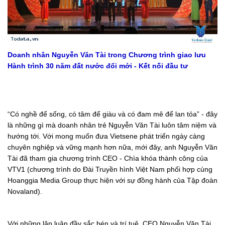
Doanh nhân Nguyễn Văn Tài trong Chương trình giao lưu
Hành trình 30 năm đất nước đổi mới - Kết nối đầu tư
“Có nghề để sống, có tâm để giàu và có đam mê để lan tỏa” - đây
là những gì mà doanh nhân trẻ Nguyễn Văn Tài luôn tâm niệm và
hướng tới. Với mong muốn đưa Vietsene phát triển ngày càng
chuyên nghiệp và vững mạnh hơn nữa, mới đây, anh Nguyễn Văn
Tài đã tham gia chương trình CEO - Chìa khóa thành công của
VTV1 (chương trình do Đài Truyền hình Việt Nam phối hợp cùng
Hoanggia Media Group thực hiện với sự đồng hành của Tập đoàn
Novaland).
Với những lập luận đầy sắc bén và trí tuệ, CEO Nguyễn Văn Tài