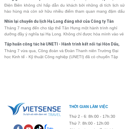
khác nhau, khiến nhiều du khách băn khoăn khi lựa chọn. Bài viết
2026
Điện Biên không chỉ hấp dẫn du khách bởi những di tích lịch sử
dưới đây sẽ cập nhật bảng giá tour du thuyền Hạ Long mới nhất
hào hùng mà còn sở hữu nhiều điểm tham quan mang đậm dấu
2026 từ 3 - 6 sao, giúp bạn dễ dàng so sánh và tìm được hành
ấn văn hóa và thiên nhiên Tây Bắc. Nếu đang lên kế hoạch khám
trình phù hợp với nhu cầu cũng như ngân sách.
Nhìn lại chuyến du lịch Hạ Long đáng nhớ của Công ty Tân
phá vùng đất này, việc cập nhật trước giá vé sẽ giúp bạn chủ
Hưng 2026
Tháng 7 mang đến cho tập thể Tân Hưng một hành trình nghỉ
động hơn trong lịch trình và chi phí. Cùng Vietsense Travel tham
dưỡng đầy ý nghĩa tại Hạ Long. Không chỉ được hòa mình vào vẻ
khảo bảng giá vé tham quan các điểm
du lịch Điện Biên
mới nhất
đẹp của di sản thiên nhiên thế giới, các thành viên còn có dịp gắn
năm 2026 ngay dưới đây.
Tập huấn công tác hè UNETI - Hành trình kết nối tại Hòn Dấu,
kết, sẻ chia và lưu giữ nhiều khoảnh khắc đáng nhớ. Hãy cùng
Đồ Sơn
Tháng 7 vừa qua, Công đoàn và Đoàn Thanh niên Trường Đại
nhìn lại chuyến đi ngập tràn niềm vui và những trải nghiệm khó
học Kinh tế - Kỹ thuật Công nghiệp (UNETI) đã có chuyến Tập
quên.
huấn công tác hè 2026 đầy ý nghĩa tại Hòn Dấu - Đồ Sơn. Không
chỉ là dịp nâng cao kỹ năng và chia sẻ kinh nghiệm công tác,
chương trình còn mang đến những hoạt động giao lưu sôi nổi,
góp phần gắn kết tập thể và lưu giữ nhiều kỷ niệm đáng nhớ.
THỜI GIAN LÀM VIỆC
Thứ 2 - 6: 8h:00 - 17h:30
Thứ 7: 8h:00 - 12h:00