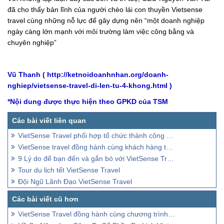
đã cho thấy bản lĩnh của người chèo lái con thuyền Vietsense
travel cùng những nỗ lực để gây dựng nên “một doanh nghiệp
ngày càng lớn mạnh với môi trường làm việc công bằng và
chuyên nghiệp”
Vũ Thanh ( http://ketnoidoanhnhan.org/doanh-
nghiep/vietsense-travel-di-len-tu-4-khong.html )
*Nội dung được thực hiện theo GPKD của TSM
VietSense Travel phối hợp tổ chức thành công Hội nghị của Bộ Y tế về Đẩy mạnh triển khai bệnh án điện tử, hướng tới bệnh viện không sử dụng bệnh án giấy và không sử dụng tiền mặt thanh to
VietSense travel đồng hành cùng khách hàng tại Travel Fest 2019
9 Lý do để bạn đến và gắn bó với VietSense Travel
Tour du lịch tết VietSense Travel
Đội Ngũ Lãnh Đạo VietSense Travel
VietSense Travel đồng hành cùng chương trình "Hôm Nay Ai Đến" VTV6 số 55 - 21-4-2017