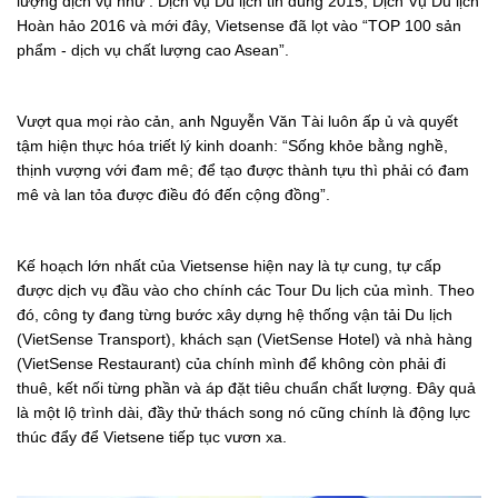
lượng dịch vụ như : Dịch vụ Du lịch tin dùng 2015, Dịch Vụ Du lịch
Hoàn hảo 2016 và mới đây, Vietsense đã lọt vào “TOP 100 sản
phẩm - dịch vụ chất lượng cao Asean”.
Vượt qua mọi rào cản, anh Nguyễn Văn Tài luôn ấp ủ và quyết
tậm hiện thực hóa triết lý kinh doanh: “Sống khỏe bằng nghề,
thịnh vượng với đam mê; để tạo được thành tựu thì phải có đam
mê và lan tỏa được điều đó đến cộng đồng”.
Kế hoạch lớn nhất của Vietsense hiện nay là tự cung, tự cấp
được dịch vụ đầu vào cho chính các Tour Du lịch của mình. Theo
đó, công ty đang từng bước xây dựng hệ thống vận tải Du lịch
(VietSense Transport), khách sạn (VietSense Hotel) và nhà hàng
(VietSense Restaurant) của chính mình để không còn phải đi
thuê, kết nối từng phần và áp đặt tiêu chuẩn chất lượng. Đây quả
là một lộ trình dài, đầy thử thách song nó cũng chính là động lực
thúc đẩy để Vietsene tiếp tục vươn xa.