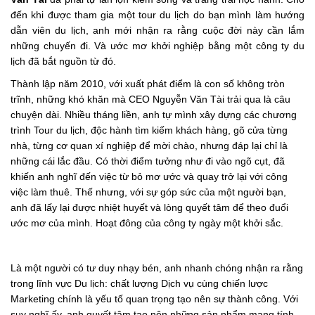
đến khi được tham gia một tour du lịch do bạn mình làm hướng
dẫn viên du lịch, anh mới nhận ra rằng cuộc đời này cần lắm
những chuyến đi. Và ước mơ khởi nghiệp bằng một công ty du
lịch đã bắt nguồn từ đó.
Thành lập năm 2010, với xuất phát điểm là con số không tròn
trĩnh, những khó khăn mà CEO Nguyễn Văn Tài trải qua là câu
chuyện dài. Nhiều tháng liền, anh tự mình xây dựng các chương
trình Tour du lịch, độc hành tìm kiếm khách hàng, gõ cửa từng
nhà, từng cơ quan xí nghiệp để mời chào, nhưng đáp lại chỉ là
những cái lắc đầu. Có thời điểm tưởng như đi vào ngõ cụt, đã
khiến anh nghĩ đến việc từ bỏ mơ ước và quay trở lại với công
việc làm thuê. Thế nhưng, với sự góp sức của một người bạn,
anh đã lấy lại được nhiệt huyết và lòng quyết tâm để theo đuổi
ước mơ của mình. Hoạt đông của công ty ngày một khởi sắc.
Là một người có tư duy nhạy bén, anh nhanh chóng nhận ra rằng
trong lĩnh vực Du lịch: chất lượng Dịch vụ cùng chiến lược
Marketing chính là yếu tố quan trọng tạo nên sự thành công. Với
suy nghĩ ấy, anh quyết tâm tạo nên những sản phẩm mang tính