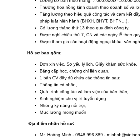
Lương cơ bản theo tháng: 7.000.000Đ -10.000.0
Thưởng hoa hồng kinh doanh theo doanh số và lợ
Tăng lương theo hiệu quả công tác và cam kết đầ
pháp luật hiện hành (BHXH, BHYT, BHTN…).
Có lương tháng thứ 13 theo quy định công ty.
Được nghỉ chiều thứ 7, CN và các ngày lễ theo quy
Được tham gia các hoạt động ngoại khóa: văn nghệ,
Hồ sơ bao gồm:
Đơn xin việc, Sơ yếu lý lịch, Giấy khám sức khỏe.
Bằng cấp học, chứng chỉ liên quan.
1 bản CV đầy đủ chứa các thông tin sau:
Thông tin cá nhân,
Quá trình công tác và làm việc của bản thân,
Kinh nghiệm cho vị trí tuyển dụng
Những kỹ năng nổi trội,
Mức lương mong muốn
Địa điểm nhận hồ sơ:
Mr. Hoàng Minh - 0948 996 889 - minhnh@vietsen