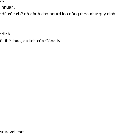
00Đ
i nhuận.
y đủ các chế độ dành cho người lao động theo như quy định
 định.
 thể thao, du lịch của Công ty.
setravel.com