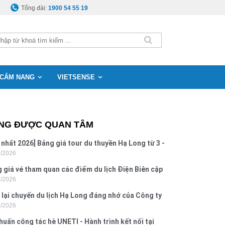
Tổng đài:
1900 54 55 19
CẨM NANG
VIETSENSE
NG ĐƯỢC QUAN TÂM
 nhất 2026] Bảng giá tour du thuyền Hạ Long từ 3 -
8/2026
o
 giá vé tham quan các điểm du lịch Điện Biên cập
7/2026
 2026
 lại chuyến du lịch Hạ Long đáng nhớ của Công ty
7/2026
 Hưng 2026
huấn công tác hè UNETI - Hành trình kết nối tại