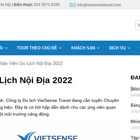
Hà Nội |
Điện thoại:
024 3972 8289
info@vietsensetravel.com
ÀI
TOUR THEO CHỦ ĐỀ
KHÁCH SẠN
DỊCH VỤ
ân Viên Du Lịch Nội Địa 2022
ĐA
Lịch Nội Địa 2022
[Mới
04/0
6 sa
oanh, Công ty Du lịch VietSense Travel đang cần tuyển Chuyên
Bảng
ơng hiệu. Đây là cơ hội hấp dẫn dành cho các ứng viên quan
30/0
nhật
ột môi trường năng động.
Nhìn
28/0
Tân
Tập 