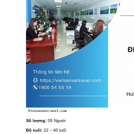
Số lượng:
05 Người
Độ tuổi:
22 – 40 tuổi