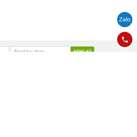
CẨM NANG DU LỊCH
VỀ VIETSENSE TRAVEL
Điểm đến trong nước
Hồ sơ năng lực
Điểm đến nước ngoài
Hình ảnh chuyến đi
Kiến thức KD Lữ hành
Tuyển dụng
Mẹo hay Du lịch
M.I.C.E