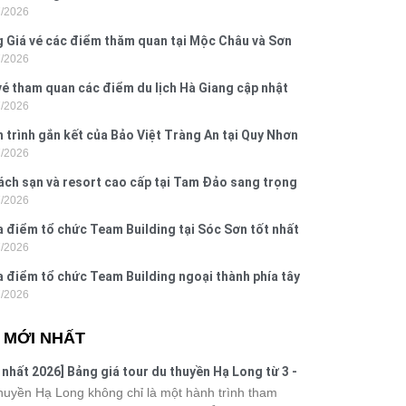
7/2026
Dấu, Đồ Sơn
 Giá vé các điểm thăm quan tại Mộc Châu và Sơn
7/2026
026
vé tham quan các điểm du lịch Hà Giang cập nhật
7/2026
6
 trình gắn kết của Bảo Việt Tràng An tại Quy Nhơn
7/2026
ú Yên
ách sạn và resort cao cấp tại Tam Đảo sang trọng
7/2026
 nghi
a điểm tổ chức Team Building tại Sóc Sơn tốt nhất
7/2026
 nay
a điểm tổ chức Team Building ngoại thành phía tây
7/2026
ội
N MỚI NHẤT
 nhất 2026] Bảng giá tour du thuyền Hạ Long từ 3 -
o
huyền Hạ Long không chỉ là một hành trình tham