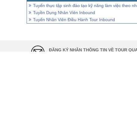
Tuyến thực tập sinh đào tạo kỹ năng làm việc theo n
Tuyền Dụng Nhân Viên Inbound
Tuyển Nhân Viên Điều Hành Tour Inbound
ĐĂNG KÝ NHẬN THÔNG TIN VỀ TOUR QUA
Nhận thông tin khuyến mãi và thông tin tour t
THỜI GIAN LÀM 
Thứ 2 - 6: 8h:00 
17h:30
Thứ 7: 8h:00 - 1
CN và các ngày l
Tổng Đài: 1900 
Hotline: 0937 19