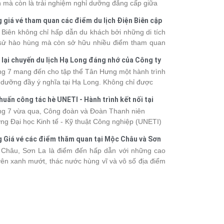
 mà còn là trải nghiệm nghỉ dưỡng đẳng cấp giữa
uan thiên nhiên thế giới. Tuy nhiên, mỗi hạng du
 giá vé tham quan các điểm du lịch Điện Biên cập
ền sẽ có mức giá và dịch vụ khác nhau, khiến nhiều
 2026
 Biên không chỉ hấp dẫn du khách bởi những di tích
hách băn khoăn khi lựa chọn. Bài viết dưới đây sẽ
 sử hào hùng mà còn sở hữu nhiều điểm tham quan
nhật bảng giá tour du thuyền Hạ Long mới nhất
 đậm dấu ấn văn hóa và thiên nhiên Tây Bắc. Nếu
 từ 3 - 6 sao, giúp bạn dễ dàng so sánh và tìm
 lại chuyến du lịch Hạ Long đáng nhớ của Công ty
 lên kế hoạch khám phá vùng đất này, việc cập nhật
 hành trình phù hợp với nhu cầu cũng như ngân
 Hưng 2026
g 7 mang đến cho tập thể Tân Hưng một hành trình
c giá vé sẽ giúp bạn chủ động hơn trong lịch trình và
.
 dưỡng đầy ý nghĩa tại Hạ Long. Không chỉ được
phí. Cùng Vietsense Travel tham khảo bảng giá vé
mình vào vẻ đẹp của di sản thiên nhiên thế giới, các
m quan các điểm
du lịch Điện Biên
mới nhất năm
huấn công tác hè UNETI - Hành trình kết nối tại
h viên còn có dịp gắn kết, sẻ chia và lưu giữ nhiều
 ngay dưới đây.
Dấu, Đồ Sơn
g 7 vừa qua, Công đoàn và Đoàn Thanh niên
nh khắc đáng nhớ. Hãy cùng nhìn lại chuyến đi
ng Đại học Kinh tế - Kỹ thuật Công nghiệp (UNETI)
 tràn niềm vui và những trải nghiệm khó quên.
ó chuyến Tập huấn công tác hè 2026 đầy ý nghĩa tại
 Giá vé các điểm thăm quan tại Mộc Châu và Sơn
Dấu - Đồ Sơn. Không chỉ là dịp nâng cao kỹ năng
026
Châu, Sơn La là điểm đến hấp dẫn với những cao
hia sẻ kinh nghiệm công tác, chương trình còn mang
ên xanh mướt, thác nước hùng vĩ và vô số địa điểm
những hoạt động giao lưu sôi nổi, góp phần gắn kết
k-in nổi tiếng. Trước khi lên đường, việc cập nhật
thể và lưu giữ nhiều kỷ niệm đáng nhớ.
vé tham quan sẽ giúp bạn chủ động hơn trong việc
lịch trình và dự trù chi phí
du lịch Mộc Châu
. Cùng
sense Travel tham khảo bảng giá vé tham quan các
 du lịch ở Sơn La 2026 mới nhất ngay dưới đây.