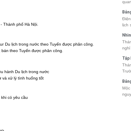
quan
kỳ q
Bảng
thuy
nhật
Điện
du k
a - Thành phố Hà Nội.
lịch
cập 
mang
2026
Nhìn
đang
được
Tân
Thán
trướ
our Du lịch trong nước theo Tuyến được phân công.
sách
nghỉ
chi 
đã bán theo Tuyến được phân công.
hòa 
tha
Tập 
thàn
2026
Hòn 
Thán
khoả
Trườ
iều hành Du lịch trong nước
ngập
đã c
 và xử lý tình huống tốt
Bảng
Hòn 
La 2
Mộc 
và c
nguy
đến 
 khi có yêu cầu
chec
tập 
giá 
lên 
Viet
điểm