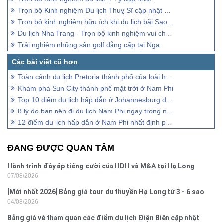
Trọn bộ Kinh nghiệm Du lịch Thuỵ Sĩ cập nhật mới nhất
Trọn bộ kinh nghiệm hữu ích khi du lịch bãi Sao - Đảo Phú Quốc
Du lịch Nha Trang - Trọn bộ kinh nghiệm vui chơi chi tiết
Trải nghiệm những sân golf đẳng cấp tại Nga
Toàn cảnh du lịch Pretoria thành phố của loài hoa phượng tím
Khám phá Sun City thành phố mặt trời ở Nam Phi
Top 10 điểm du lịch hấp dẫn ở Johannesburg du khách nên đến
8 lý do bạn nên đi du lịch Nam Phi ngay trong năm nay
12 điểm du lịch hấp dẫn ở Nam Phi nhất định phải đến
ĐANG ĐƯỢC QUAN TÂM
Hành trình đầy ắp tiếng cười của HDH và M&A tại Hạ Long
07/08/2026
[Mới nhất 2026] Bảng giá tour du thuyền Hạ Long từ 3 - 6 sao
04/08/2026
Bảng giá vé tham quan các điểm du lịch Điện Biên cập nhật