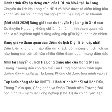
Hành trình đầy ắp tiếng cười của HDH và M&A tại Hạ Long
Chuyến du lịch Hạ Long của HDH và M&A được tô điểm bằng bầu
không khí sôi nổi, những trải nghiệm thú vị cùng vô số khoảnh
khắc đáng nhớ. Từ vẻ đẹp của kỳ quan thiên nhiên đến những
[Mới nhất 2026] Bảng giá tour du thuyền Hạ Long từ 3 - 6 sao
phút giây đồng hành bên nhau, tất cả đã tạo nên một chuyến đi
Du thuyền Hạ Long không chỉ là một hành trình tham quan mà
tràn đầy cảm xúc và dấu ấn khó quên.
còn là trải nghiệm nghỉ dưỡng đẳng cấp giữa kỳ quan thiên nhiên
thế giới. Tuy nhiên, mỗi hạng du thuyền sẽ có mức giá và dịch vụ
Bảng giá vé tham quan các điểm du lịch Điện Biên cập nhật
khác nhau, khiến nhiều du khách băn khoăn khi lựa chọn. Bài viết
2026
Điện Biên không chỉ hấp dẫn du khách bởi những di tích lịch sử
dưới đây sẽ cập nhật bảng giá tour du thuyền Hạ Long mới nhất
hào hùng mà còn sở hữu nhiều điểm tham quan mang đậm dấu
2026 từ 3 - 6 sao, giúp bạn dễ dàng so sánh và tìm được hành
ấn văn hóa và thiên nhiên Tây Bắc. Nếu đang lên kế hoạch khám
trình phù hợp với nhu cầu cũng như ngân sách.
Nhìn lại chuyến du lịch Hạ Long đáng nhớ của Công ty Tân
phá vùng đất này, việc cập nhật trước giá vé sẽ giúp bạn chủ
Hưng 2026
Tháng 7 mang đến cho tập thể Tân Hưng một hành trình nghỉ
động hơn trong lịch trình và chi phí. Cùng Vietsense Travel tham
dưỡng đầy ý nghĩa tại Hạ Long. Không chỉ được hòa mình vào vẻ
khảo bảng giá vé tham quan các điểm
du lịch Điện Biên
mới nhất
đẹp của di sản thiên nhiên thế giới, các thành viên còn có dịp gắn
năm 2026 ngay dưới đây.
Tập huấn công tác hè UNETI - Hành trình kết nối tại Hòn Dấu,
kết, sẻ chia và lưu giữ nhiều khoảnh khắc đáng nhớ. Hãy cùng
Đồ Sơn
Tháng 7 vừa qua, Công đoàn và Đoàn Thanh niên Trường Đại
nhìn lại chuyến đi ngập tràn niềm vui và những trải nghiệm khó
học Kinh tế - Kỹ thuật Công nghiệp (UNETI) đã có chuyến Tập
quên.
huấn công tác hè 2026 đầy ý nghĩa tại Hòn Dấu - Đồ Sơn. Không
chỉ là dịp nâng cao kỹ năng và chia sẻ kinh nghiệm công tác,
chương trình còn mang đến những hoạt động giao lưu sôi nổi,