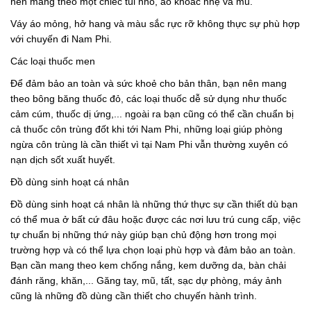
nên mang theo một chiếc túi nhỏ, áo khoác nhẹ và mũ.
Váy áo mỏng, hở hang và màu sắc rực rỡ không thực sự phù hợp
với chuyến đi Nam Phi.
Các loại thuốc men
Để đảm bảo an toàn và sức khoẻ cho bản thân, bạn nên mang
theo bông băng thuốc đỏ, các loại thuốc dễ sử dụng như thuốc
cảm cúm, thuốc dị ứng,... ngoài ra bạn cũng có thể cần chuẩn bị
cả thuốc côn trùng đốt khi tới Nam Phi, những loại giúp phòng
ngừa côn trùng là cần thiết vì tại Nam Phi vẫn thường xuyên có
nạn dịch sốt xuất huyết.
Đồ dùng sinh hoạt cá nhân
Đồ dùng sinh hoạt cá nhân là những thứ thực sự cần thiết dù bạn
có thể mua ở bất cứ đâu hoặc được các nơi lưu trú cung cấp, việc
tự chuẩn bị những thứ này giúp bạn chủ động hơn trong mọi
trường hợp và có thể lựa chọn loại phù hợp và đảm bảo an toàn.
Bạn cần mang theo kem chống nắng, kem dưỡng da, bàn chải
đánh răng, khăn,... Găng tay, mũ, tất, sạc dự phòng, máy ảnh
cũng là những đồ dùng cần thiết cho chuyến hành trình.