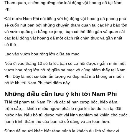
Tham quan, chiêm ngưỡng các loài động vật hoang dã tại Nam
Phi
Đất nước Nam Phi nổi tiếng với hệ động vật hoang dã phong phú
sẽ cuốn hút bạn bởi những chuyến tham quan tại các khu bảo tồn
và vườn quốc gia bằng xe jeep, bạn có thể đến gần và quan sát
các loài động vật hoang dã một cách rất chân thực và gần nhất
có thể.
Lạc vào vườn hoa rộng lớn giữa sa mạc
Nếu đi vào tháng 10 sẽ là lúc bạn có cơ hội được ngắm nhìn một
vườn hoa rộng lớn nở rộ giữa sa mạc vô cùng hiếm thấy tại Nam
Phi. Đây là một sự kiện ấn tượng và đẹp mắt mà không ai muốn
bỏ lỡ khi tới Nam Phi thời điểm này.
Những điều cần lưu ý khi tới Nam Phi
Tỉ lệ tội phạm tại Nam Phi và các tệ nạn cướp bóc, hiếp dâm,
trộm cắp,... khiến nhiều người phải lo ngại khi tới du lịch tại đất
nước này. Nếu bỏ túi được một vài kinh nghiệm sẽ khiến cho cuộc
hành trình thăm thú của bạn sẽ dễ dàng và an toàn hơn.
Đừng để người khác biết rằng mình là khách du lịch vì thay vì