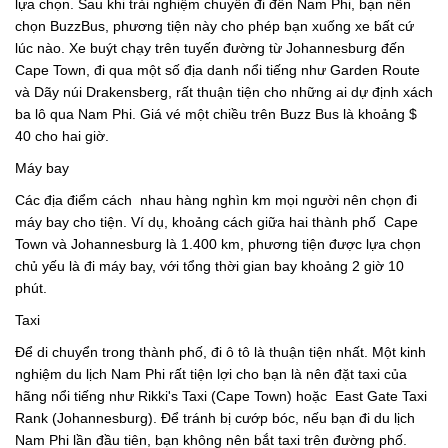
lựa chọn. Sau khi trải nghiệm chuyến đi đến Nam Phi, bạn nên
chọn BuzzBus, phương tiện này cho phép bạn xuống xe bất cứ
lúc nào. Xe buýt chạy trên tuyến đường từ Johannesburg đến
Cape Town, đi qua một số địa danh nổi tiếng như Garden Route
và Dãy núi Drakensberg, rất thuận tiện cho những ai dự định xách
ba lô qua Nam Phi. Giá vé một chiều trên Buzz Bus là khoảng $
40 cho hai giờ.
Máy bay
Các địa điểm cách nhau hàng nghìn km mọi người nên chọn đi
máy bay cho tiện. Ví dụ, khoảng cách giữa hai thành phố Cape
Town và Johannesburg là 1.400 km, phương tiện được lựa chọn
chủ yếu là đi máy bay, với tổng thời gian bay khoảng 2 giờ 10
phút.
Taxi
Để di chuyển trong thành phố, đi ô tô là thuận tiện nhất. Một kinh
nghiệm du lịch Nam Phi rất tiện lợi cho bạn là nên đặt taxi của
hãng nổi tiếng như Rikki's Taxi (Cape Town) hoặc East Gate Taxi
Rank (Johannesburg). Để tránh bị cướp bóc, nếu bạn đi du lịch
Nam Phi lần đầu tiên, bạn không nên bắt taxi trên đường phố.