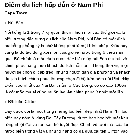
Điểm du lịch hấp dẫn ở Nam Phi
Cape Town
+ Núi Bàn
Nổi tiếng là 1 trong 7 kỳ quan thiên nhiên mới của thế giới và là
biểu tượng đặc trưng du lịch của Nam Phi, Núi Bàn có một đỉnh
núi bằng phẳng kỳ lạ chứ không phải là một hình chóp. Điều này
cũng là do tác động xói mòn của gió và nước trong 6 triệu năm
qua. Đó chính là một cảnh quan đặc biệt giúp núi Bàn thu hút và
chinh phục hàng triệu khách du lịch mỗi năm. Thông thường mọi
người sẽ chọn đi cáp treo, nhưng người dân địa phương và khách
du lịch thích chinh phục thường chọn đi bộ trên hẻm núi Platteklip.
Điểm cao nhất của Núi Bàn, nằm ở Cực Đông, có độ cao 1086m,
là cột mốc mà ai cũng muốn leo lên chinh phục ít nhất một lần.
+ Bãi biển Clifton
Đây được coi là một trong những bãi biển đẹp nhất Nam Phi, bãi
biển này nằm ở vùng Đại Tây Dương, được bao bọc bởi một khu
rừng nhiệt đới và rạn san hô tuyệt đẹp. Chính vẻ tươi mát của làn
nước biển trong vắt và những hàng cọ đã đưa cái tên Clifton vào