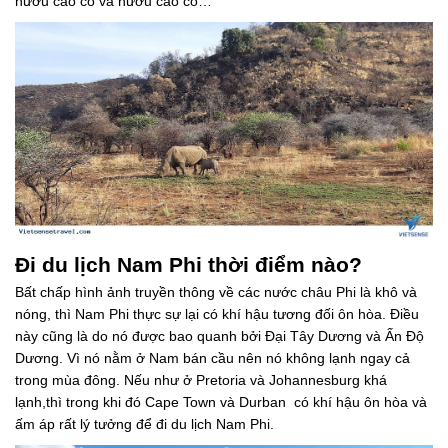
hươu cao cổ và hươu cao cổ…
Đi du lịch Nam Phi thời điểm nào?
Bất chấp hình ảnh truyền thông về các nước châu Phi là khô và
nóng, thì Nam Phi thực sự lại có khí hậu tương đối ôn hòa. Điều
này cũng là do nó được bao quanh bởi Đại Tây Dương và Ấn Độ
Dương. Vì nó nằm ở Nam bán cầu nên nó không lạnh ngay cả
trong mùa đông. Nếu như ở Pretoria và Johannesburg khá
lạnh,thì trong khi đó Cape Town và Durban có khí hậu ôn hòa và
ấm áp rất lý tưởng để đi du lịch Nam Phi.