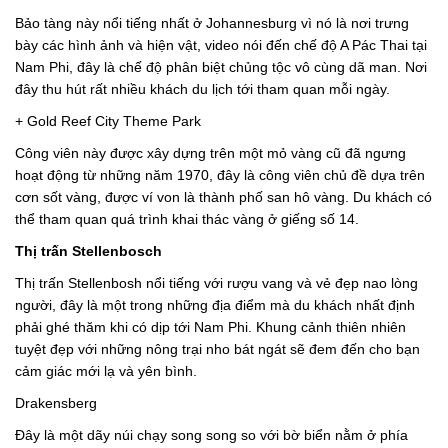
Bảo tàng này nổi tiếng nhất ở Johannesburg vì nó là nơi trưng
bày các hình ảnh và hiện vật, video nói đến chế độ A Pác Thai tại
Nam Phi, đây là chế độ phân biệt chủng tộc vô cùng dã man. Nơi
đây thu hút rất nhiều khách du lịch tới tham quan mỗi ngày.
+ Gold Reef City Theme Park
Công viên này được xây dựng trên một mỏ vàng cũ đã ngưng
hoạt động từ những năm 1970, đây là công viên chủ đề dựa trên
cơn sốt vàng, được ví von là thành phố san hô vàng. Du khách có
thể tham quan quá trình khai thác vàng ở giếng số 14.
Thị trấn Stellenbosch
Thị trấn Stellenbosh nổi tiếng với rượu vang và vẻ đẹp nao lòng
người, đây là một trong những địa điểm mà du khách nhất định
phải ghé thăm khi có dịp tới Nam Phi. Khung cảnh thiên nhiên
tuyệt đẹp với những nông trại nho bát ngát sẽ đem đến cho bạn
cảm giác mới lạ và yên bình.
Drakensberg
Đây là một dãy núi chạy song song so với bờ biển nằm ở phía