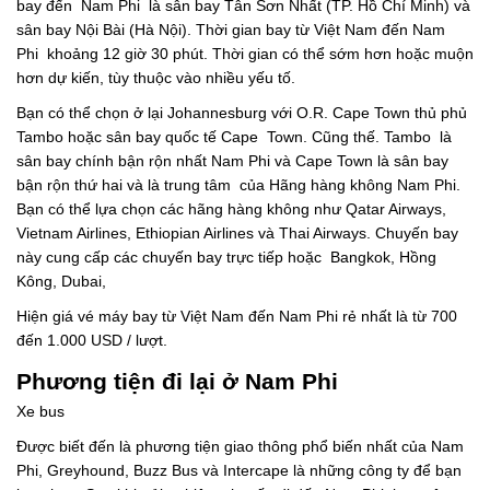
bay đến Nam Phi là sân bay Tân Sơn Nhất (TP. Hồ Chí Minh) và
sân bay Nội Bài (Hà Nội). Thời gian bay từ Việt Nam đến Nam
Phi khoảng 12 giờ 30 phút. Thời gian có thể sớm hơn hoặc muộn
hơn dự kiến, tùy thuộc vào nhiều yếu tố.
Bạn có thể chọn ở lại Johannesburg với O.R. Cape Town thủ phủ
Tambo hoặc sân bay quốc tế Cape Town. Cũng thế. Tambo là
sân bay chính bận rộn nhất Nam Phi và Cape Town là sân bay
bận rộn thứ hai và là trung tâm của Hãng hàng không Nam Phi.
Bạn có thể lựa chọn các hãng hàng không như Qatar Airways,
Vietnam Airlines, Ethiopian Airlines và Thai Airways. Chuyến bay
này cung cấp các chuyến bay trực tiếp hoặc Bangkok, Hồng
Kông, Dubai,
Hiện giá vé máy bay từ Việt Nam đến Nam Phi rẻ nhất là từ 700
đến 1.000 USD / lượt.
Phương tiện đi lại ở Nam Phi
Xe bus
Được biết đến là phương tiện giao thông phổ biến nhất của Nam
Phi, Greyhound, Buzz Bus và Intercape là những công ty để bạn