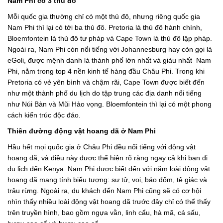
Nam Phi có 3 thủ đô
Mỗi quốc gia thường chỉ có một thủ đô, nhưng riêng quốc gia
Nam Phi thì lại có tới ba thủ đô. Pretoria là thủ đô hành chính,
Bloemfontein là thủ đô tư pháp và Cape Town là thủ đô lập pháp.
Ngoài ra, Nam Phi còn nổi tiếng với Johannesburg hay còn gọi là
eGoli, được mệnh danh là thành phố lớn nhất và giàu nhất Nam
Phi, nằm trong top 4 nền kinh tế hàng đầu Châu Phi. Trong khi
Pretoria có vẻ yên bình và chậm rãi, Cape Town được biết đến
như một thành phố du lịch do tập trung các địa danh nổi tiếng
như Núi Bàn và Mũi Hảo vọng. Bloemfontein thì lại có một phong
cách kiến ​​trúc độc đáo.
Thiên đường động vật hoang dã ở Nam Phi
Hầu hết mọi quốc gia ở Châu Phi đều nổi tiếng với động vật
hoang dã, và điều này được thể hiện rõ ràng ngay cả khi bạn đi
du lịch đến Kenya. Nam Phi được biết đến với năm loài động vật
hoang dã mang tính biểu tượng: sư tử, voi, báo đốm, tê giác và
trâu rừng. Ngoài ra, du khách đến Nam Phi cũng sẽ có cơ hội
nhìn thấy nhiều loài động vật hoang dã trước đây chỉ có thể thấy
trên truyền hình, bao gồm ngựa vằn, linh cẩu, hà mã, cá sấu,