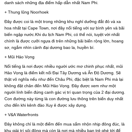
danh sách những địa điểm hấp dẫn nhất Nam Phi.
+ Thung lũng Noorhoek
Đây được coi là một trong những khu nghỉ dưỡng đắt đỏ và xa
hoa nhất tại Cape Town, nơi đây nổi tiếng với sự bình yên và bãi
biển ngập nước.Khi du lịch Nam Phi, có thể nói, tuyệt vời nhất
chính là được cưỡi ngựa đi trên những bãi biển rộng lớn, hoang
sơ, ngắm nhìn cảnh đại dương bao la, huyền bí.
+ Mũi Hảo Vọng
Nổi tiếng là nơi được nhiều người ước mơ chinh phục nhất, mũi
Hảo Vọng là điểm kết nối Đại Tây Dương và Ấn Độ Dương. Sẽ
thật vô nghĩa nếu như đến Châu Phi, đặc biệt là Nam Phi mà lại
không đặt chân đến Mũi Hảo Vọng. Đây được xem như một
người lính biển đứng canh gác vị trí quan trọng của 2 đại dương.
Con đường này từng là con đường lưu thông trên biển duy nhất
cho đến khi kênh đào Xuy ê được xây dựng.
+ V&A Waterfronts
Đây không chỉ là một điểm đến mua sắm nhộn nhịp đông đúc, là
khu giải trí sôi động mà còn là nơi mà nhiều bạn trẻ ghé tới để