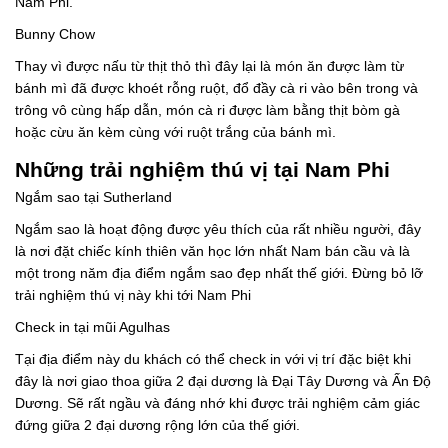
Nam Phi.
Bunny Chow
Thay vì được nấu từ thịt thỏ thì đây lại là món ăn được làm từ
bánh mì đã được khoét rỗng ruột, đổ đầy cà ri vào bên trong và
trông vô cùng hấp dẫn, món cà ri được làm bằng thịt bòm gà
hoặc cừu ăn kèm cùng với ruột trắng của bánh mì.
Những trải nghiệm thú vị tại Nam Phi
Ngắm sao tại Sutherland
Ngắm sao là hoạt động được yêu thích của rất nhiều người, đây
là nơi đặt chiếc kính thiên văn học lớn nhất Nam bán cầu và là
một trong năm địa điểm ngắm sao đẹp nhất thế giới. Đừng bỏ lỡ
trải nghiệm thú vị này khi tới Nam Phi
Check in tại mũi Agulhas
Tại địa điểm này du khách có thể check in với vị trí đặc biệt khi
đây là nơi giao thoa giữa 2 đại dương là Đại Tây Dương và Ấn Độ
Dương. Sẽ rất ngầu và đáng nhớ khi được trải nghiệm cảm giác
đứng giữa 2 đại dương rộng lớn của thế giới.