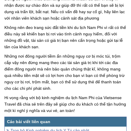
nhận được sự chào đón và sự giúp đỡ thì rất có thể bạn sẽ bị lợi
dụng và trấn lột, bắt nạt. Nếu có vấn đề hay sự cố gì, hãy liên lạc
với nhân viên khách sạn hoặc cảnh sát địa phương
Không nên đeo trang sức đắt tiền khi du lịch Nam Phi vì rất có thể
điều này sẽ khiến bạn bị rơi vào tình cảnh nguy hiểm, đối với
những đồ vật, tài sản có giá trị bạn nên cẩn trọng hoặc gửi tại lễ
tân của khách sạn.
Những nơi đông người tiềm ẩn những nguy cơ bị móc túi, trộm
cắp vậy nên đừng mang theo các tài sản giá trị khi tới các địa
điểm đông người mà nên bảo quản chúng thật kĩ, không mang
quá nhiều tiền mặt sẽ có lợi hơn cho bạn vì bạn có thể phòng trừ
nguy cơ bị rơi, trộm mất, bạn có thể sử dụng thẻ để thanh toán
cho các chi phí phát sinh.
Hi vọng rằng với bộ kinh nghiệm du lịch Nam Phi của Vietsense
Travel đã chia sẻ trên đây sẽ giúp cho du khách có thể tận hưởng
một kì nghỉ ý nghĩa và vui vẻ, an toàn!
Trọn bộ Kinh nghiệm du lịch Y Tý cập nhật