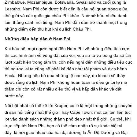
Zimbabwe, Mozambique, Botswana, Swaziland và cuối cùng là
Lesotho. Nam Phi còn được biết đến là cầu nối quan trọng giữa
thế giới và các quốc gia châu Phi khác. Nhờ sở hữu nhiều danh
lam thắng cảnh nổi tiếng, Nam Phi dần dần trở thành một trong
những điểm đến thu hút khi du lịch Châu Phi.
Những điều hấp dẫn ở Nam Phi
Khi hầu hết mọi người nghĩ đến Nam Phi về những điều tích cực
thì các hình ảnh về vùng đất của voi, vua sư tử và bóng đá sẽ lần
lượt xuất hiện trong tâm trí, còn nếu nghĩ đến những điều tiêu cực
thì ngược lại ta cũng sẽ phải kể đến như tội phạm và dịch bệnh
Ebola. Nhưng nếu bỏ qua những tệ nạn này, du khách sẽ thấy
được rằng du lịch Nam Phi không hoàn toàn là điều gì tồi tệ mà
thậm chí còn có rất nhiều điều thú vị và hấp dẫn khác về đất
nước này.
Nổi bật nhất có thể kể tới Kruger, có lẽ là một trong những chuyến
đi săn nổi tiếng nhất thế giới, hay Cape Town, một cái tên liên tục
lọt vào danh sách những thành phố đẹp nhất thế giới. Cụ thể, khi
trực tiếp tới Nam Phi, bạn có thể cảm nhận rõ sự khác biệt vì
đây là nơi giao nhau của hai đại dương là Ấn Độ Dương và Đại