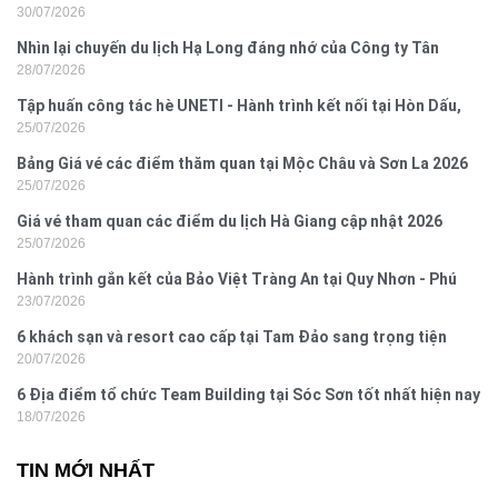
30/07/2026
2026
Nhìn lại chuyến du lịch Hạ Long đáng nhớ của Công ty Tân
28/07/2026
Hưng 2026
Tập huấn công tác hè UNETI - Hành trình kết nối tại Hòn Dấu,
25/07/2026
Đồ Sơn
Bảng Giá vé các điểm thăm quan tại Mộc Châu và Sơn La 2026
25/07/2026
Giá vé tham quan các điểm du lịch Hà Giang cập nhật 2026
25/07/2026
Hành trình gắn kết của Bảo Việt Tràng An tại Quy Nhơn - Phú
23/07/2026
Yên
6 khách sạn và resort cao cấp tại Tam Đảo sang trọng tiện
20/07/2026
nghi
6 Địa điểm tổ chức Team Building tại Sóc Sơn tốt nhất hiện nay
18/07/2026
TIN MỚI NHẤT