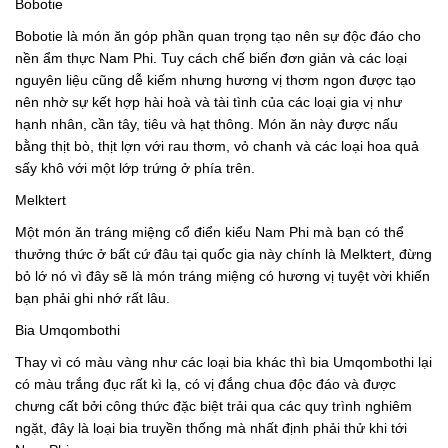
Bobotie
Bobotie là món ăn góp phần quan trọng tạo nên sự độc đáo cho
nền ẩm thực Nam Phi. Tuy cách chế biến đơn giản và các loại
nguyên liệu cũng dễ kiếm nhưng hương vị thơm ngon được tạo
nên nhờ sự kết hợp hài hoà và tài tình của các loại gia vị như
hạnh nhân, cần tây, tiêu và hạt thông. Món ăn này được nấu
bằng thịt bò, thịt lợn với rau thơm, vỏ chanh và các loại hoa quả
sấy khô với một lớp trứng ở phía trên.
Melktert
Một món ăn tráng miệng cổ điển kiểu Nam Phi mà bạn có thể
thưởng thức ở bất cứ đâu tại quốc gia này chính là Melktert, đừng
bỏ lớ nó vì đây sẽ là món tráng miệng có hương vị tuyệt vời khiến
bạn phải ghi nhớ rất lâu.
Bia Umqombothi
Thay vì có màu vàng như các loại bia khác thì bia Umqombothi lại
có màu trắng đục rất kì lạ, có vị đắng chua độc đáo và được
chưng cất bởi công thức đặc biệt trải qua các quy trình nghiêm
ngặt, đây là loại bia truyền thống mà nhất định phải thử khi tới