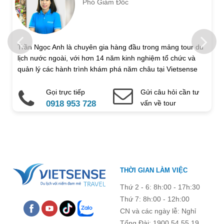
Phó Giám Đốc
Trẻ em 1 đến 5 tuổi
Trẻ em 6 đến 12 tuổi
Họ và tên
Trần Ngọc Anh là chuyên gia hàng đầu trong mảng tour du
lịch nước ngoài, với hơn 14 năm kinh nghiệm tổ chức và
Địa chỉ liên hệ
quản lý các hành trình khám phá năm châu tại Vietsense
Travel.
Gọi trực tiếp
Gửi câu hỏi cần tư
Điện thoại di động
Email
0918 953 728
vấn về tour
Ghi chú thêm
Chú ý: Trường mang dấu (
*
) là bắt buộc. Vui lòng không để
THỜI GIAN LÀM VIỆC
trống !
Thứ 2 - 6: 8h:00 - 17h:30
Thứ 7: 8h:00 - 12h:00
CN và các ngày lễ: Nghỉ
Tổng Đài: 1900 54 55 19