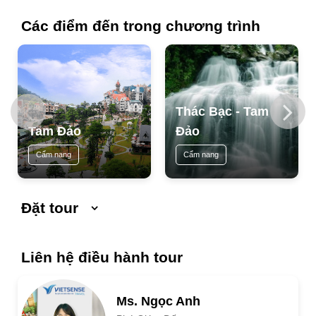
bao gồm
Các điểm đến trong chương trình
Thác Bạc - Tam
Tam Đảo
Đảo
Cẩm nang
Cẩm nang
Đặt tour
Ngày khởi hành
Ngày kết thúc
Liên hệ điều hành tour
Số người lớn
Ms. Ngọc Anh