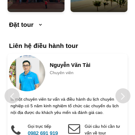
Đặt tour
Ngày khởi hành
Ngày kết thúc
Liên hệ điều hành tour
Số người lớn
Nguyễn Văn Tài
Chuyên viên
Trẻ em 1 đến 5 tuổi
Trẻ em 6 đến 12 tuổi
Họ và tên
là một chuyên viên tư vấn và điều hành du lịch chuyên
nghiệp có 5 năm kinh nghiệm tổ chức các chuyến du lịch
Địa chỉ liên hệ
nội địa được du khách yêu mến và đánh giá cao.
Gọi trực tiếp
Gửi câu hỏi cần tư
Điện thoại di động
Email
0982 691 919
vấn về tour