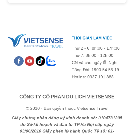
Ghi chú thêm
Chú ý: Trường mang dấu (
*
) là bắt buộc. Vui lòng không để
THỜI GIAN LÀM VIỆC
trống !
Thứ 2 - 6: 8h:00 - 17h:30
Thứ 7: 8h:00 - 12h:00
CN và các ngày lễ: Nghỉ
Tổng Đài: 1900 54 55 19
Hotline: 0937 191 888
CÔNG TY CỔ PHẦN DU LỊCH VIETSENSE
© 2010 - Bản quyền thuộc Vietsense Travel
Giấy chứng nhận đăng ký kinh doanh số: 0104731205
do Sở kế hoạch và đầu tư TP Hà Nội cấp ngày
03/06/2010 Giấy phép lữ hành Quốc Tế số: 01-