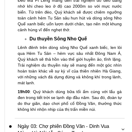
Đèo Mã Pí Lèng mang đến trải nghiệm đổ đèo đáng
nhớ khi cheo leo ở độ cao 2000m so với mực nước
biển. Từ trên đèo, Quý khách sẽ được chiêm ngưỡng
toàn cảnh hẻm Tu Sản sâu hun hút và dòng sông Nho
Quế xanh biếc uốn lượn dưới chân, tạo nên một khung
cảnh hùng vĩ đến nghẹt thở.
Du thuyền Sông Nho Quế
Lênh đênh trên dòng sông Nho Quế xanh biếc, len lỏi
qua Hẻm Tu Sản – hẻm vực sâu nhất Đông Nam Á,
Quý khách sẽ thả hồn vào thế giới huyền ảo, tĩnh lặng.
Trải nghiệm du thuyền này sẽ mang đến một góc nhìn
hoàn toàn khác về sự kỳ vĩ của thiên nhiên Hà Giang,
với những vách đá dựng đứng và không khí trong lành,
mát lạnh.
19h00
: Quý khách dùng bữa tối ấm cúng với lẩu gà
đen trong tiết trời se lạnh dịp đầu năm. Sau đó, đoàn tự
do thư giãn, dạo chơi phố cổ Đồng Văn, thưởng thức
không khí nhộn nhịp của thị trấn miền núi.
Ngày 03: Chợ phiên Đồng Văn - Dinh Vua