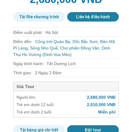
Tải file chương trình
Liên hệ điều hành
Điểm xuất phát:
Hà Nội
Điểm đến:
Cổng trời Quản Bạ
,
Dốc Bắc Sum
,
Đèo Mã
Pí Lèng
,
Sông Nho Quế
,
Chợ phiên Đồng Văn
,
Dinh
Thự Họ Vương (Dinh Vua Mèo)
Ngày khởi hành:
Tết Dương Lịch
Thời gian:
3 Ngày 2 Đêm
Giá Tour
Người lớn:
2,680,000 VNĐ
Trẻ em dưới 12 tuổi:
2,010,000 VNĐ
Trẻ em dưới 2 tuổi:
Miễn phí
Tải bảng giá chi tiết
Đặt tour