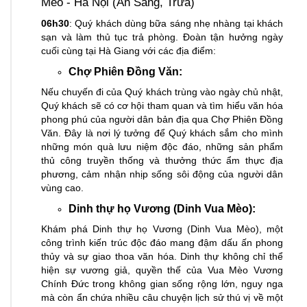
Mèo - Hà Nội (Ăn Sáng, Trưa)
06h30
: Quý khách dùng bữa sáng nhẹ nhàng tại khách
sạn và làm thủ tục trả phòng. Đoàn tận hưởng ngày
cuối cùng tại Hà Giang với các địa điểm:
Chợ Phiên Đồng Văn:
Nếu chuyến đi của Quý khách trùng vào ngày chủ nhật,
Quý khách sẽ có cơ hội tham quan và tìm hiểu văn hóa
phong phú của người dân bản địa qua Chợ Phiên Đồng
Văn. Đây là nơi lý tưởng để Quý khách sắm cho mình
những món quà lưu niệm độc đáo, những sản phẩm
thủ công truyền thống và thưởng thức ẩm thực địa
phương, cảm nhận nhịp sống sôi động của người dân
vùng cao.
Dinh thự họ Vương (Dinh Vua Mèo):
Khám phá Dinh thự họ Vương (Dinh Vua Mèo), một
công trình kiến trúc độc đáo mang đậm dấu ấn phong
thủy và sự giao thoa văn hóa. Dinh thự không chỉ thể
hiện sự vương giả, quyền thế của Vua Mèo Vương
Chính Đức trong không gian sống rộng lớn, nguy nga
mà còn ẩn chứa nhiều câu chuyện lịch sử thú vị về một