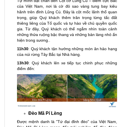
Tự mình đặt chân đến Cột cờ Lũng Cú – điểm cực Bắc
của Việt Nam, nơi lá cờ đỏ sao vàng tung bay kiêu
hãnh trên đỉnh Lũng Cú. Đây là cột mốc lãnh thổ quan
trọng, giúp Quý khách thêm trân trọng từng tấc đất
thiêng liêng của Tổ quốc và tự hào về chủ quyền quốc
gia. Từ đây, Quý khách có thể ngắm nhìn toàn cảnh
những thửa ruộng bậc thang và những bản làng nhỏ ẩn
hiện trong sương..
11h30
: Quý khách tận hưởng những món ăn hảo hạng
của núi rừng Tây Bắc tại Nhà hàng.
13h30
: Quý khách lên xe tiếp tục chinh phục những
điểm đến:
Đèo Mã Pí Lèng
Được mệnh danh là "Tứ đại đỉnh đèo" của Việt Nam,