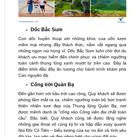
Dốc Bắc Sum
Con dốc huyền thoại với những khúc cua uốn lượn
mềm mại nhưng đầy thách thức, nằm vắt ngang qua
những ngọn núi hùng vĩ, Dốc Bắc Sum luôn chờ đợi du
khách ưu mạo hiểm đến chinh phục và chiêm ngưỡng
toàn cảnh thung lũng xanh mướt từ trên cao. Đây là
điểm khởi đầu đầy ấn tượng cho hành trình khám phá
Cao nguyên đá.
Cổng trời Quản Bạ
Đến gần hơn với bầu trời cao rộng, Quý khách sẽ được
phóng tầm mắt ra xa, chiêm ngưỡng toàn bộ bức tranh
thiên nhiên tươi đẹp của Thung lũng Quản Bạ, nơi
được mệnh danh là "cổng vào Công viên địa chất toàn
cầu". Đặc biệt, Quý khách cũng sẽ được lắng nghe
những giai thoại vô cùng kỳ bí và hấp dẫn xoay quanh
Núi Đôi Cô Tiên – biểu tượng của sự no ấm và tình yêu
đôi lứa, tạo nên vẻ đẹp riêng biệt cho vùng đất này.