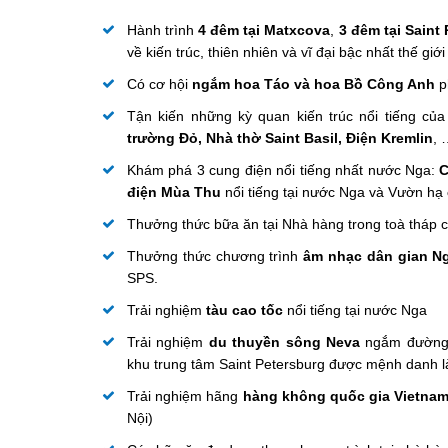
Hành trình
4 đêm tại Matxcova
,
3 đêm tại Saint
về kiến trúc, thiên nhiên và vĩ đại bậc nhất thế giớ
Có cơ hội
ngắm hoa Táo và hoa Bồ Công Anh
p
Tận kiến những kỳ quan kiến trúc nổi tiếng của
trường Đỏ, Nhà thờ Saint Basil, Điện Kremlin
,
Khám phá 3 cung điện nổi tiếng nhất nước Nga:
C
điện Mùa Thu
nổi tiếng tại nước Nga và Vườn hạ
Thưởng thức bữa ăn tại Nhà hàng trong toà tháp 
Thưởng thức chương trình
âm nhạc dân gian N
SPS.
Trải nghiệm
tàu cao tốc
nổi tiếng tại nước Nga
Trải nghiệm
du thuyền sông Neva
ngắm đường 
khu trung tâm Saint Petersburg được mệnh danh l
Trải nghiệm hãng
hàng không quốc gia Vietnam 
Nội)