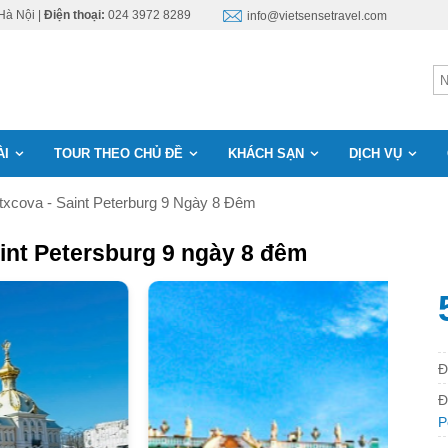
Hà Nội |
Điện thoại:
024 3972 8289
info@vietsensetravel.com
ÀI
TOUR THEO CHỦ ĐỀ
KHÁCH SẠN
DỊCH VỤ
txcova - Saint Peterburg 9 Ngày 8 Đêm
aint Petersburg 9 ngày 8 đêm
Đ
Đ
P