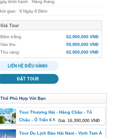
gày khởi hành:
Hàng tháng
hời gian:
9 Ngày 8 Đêm
Giá Tour
Đêm trắng:
62,900,000 VNĐ
Vào thu:
59,900,000 VNĐ
Thu vàng:
62,900,000 VNĐ
LIÊN HỆ ĐIỀU HÀNH
ĐẶT TOUR
 Thể Phù Hợp Với Bạn
Tour Thượng Hải - Hàng Châu - Tô
Châu - Ô Trấn 6 Ngày 5 Đêm
Giá: 16,390,000 VNĐ
Tour Du Lịch Đảo Hải Nam - Vịnh Tam Á