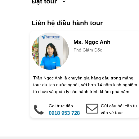
Đặt tour
Ngày khởi hành
Liên hệ điều hành tour
Số người lớn
Trẻ em 1 đến 5 
Ms. Ngọc Anh
Phó Giám Đốc
Họ và tên
Địa chỉ liên hệ
Trần Ngọc Anh là chuyên gia hàng đầu trong mảng
tour du lịch nước ngoài, với hơn 14 năm kinh nghiệm
Điện thoại di động
tổ chức và quản lý các hành trình khám phá năm
châu tại Vietsense Travel.
Gọi trực tiếp
Gửi câu hỏi cần tư
Ghi chú thêm
0918 953 728
vấn về tour
Chú ý: Trường mang dấu (
*
) l