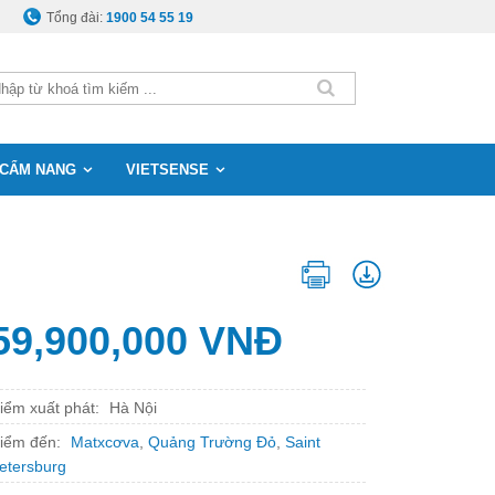
Tổng đài:
1900 54 55 19
CẨM NANG
VIETSENSE
59,900,000 VNĐ
iểm xuất phát:
Hà Nội
iểm đến:
Matxcơva
,
Quảng Trường Đỏ
,
Saint
etersburg