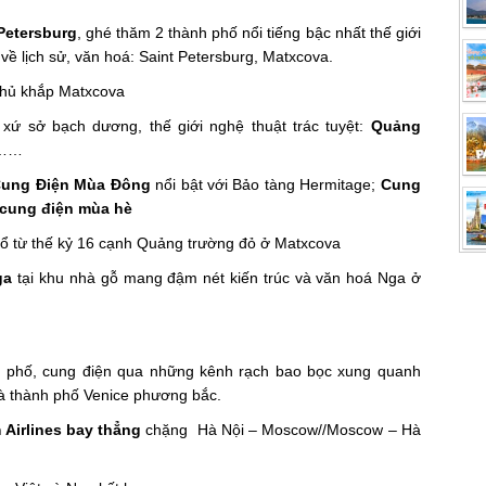
 Petersburg
, ghé thăm 2 thành phố nổi tiếng bậc nhất thế giới
i về lịch sử, văn hoá: Saint Petersburg, Matxcova.
hủ khắp Matxcova
 xứ sở bạch dương, thế giới nghệ thuật trác tuyệt:
Quảng
 ……
ung Điện Mùa Đông
nổi bật với Bảo tàng Hermitage;
Cung
cung điện mùa hè
cổ từ thế kỷ 16 cạnh Quảng trường đỏ ở Matxcova
ga
tại khu nhà gỗ mang đậm nét kiến trúc và văn hoá Nga ở
phố, cung điện qua những kênh rạch bao bọc xung quanh
à thành phố Venice phương bắc.
Airlines bay thẳng
chặng Hà Nội – Moscow//Moscow – Hà