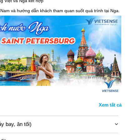
g Việt và Nga kết hợp
t Nam và hướng dẫn khách tham quan suốt quá trình tại Nga.
y bay, ăn tối)
ển ra sân bay Nội Bài, làm thủ tục đáp chuyến bay
VN63