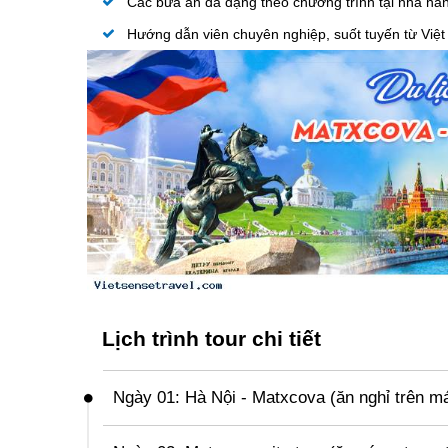
Các bữa ăn đa dạng theo chương trình tại nhà hàn
Hướng dẫn viên chuyên nghiệp, suốt tuyến từ Việ
Lịch trình tour chi tiết
Ngày 01: Hà Nội - Matxcova (ăn nghỉ trên má
07h00:
Xe và HDV đón đoàn tại điểm hẹn, di chuy