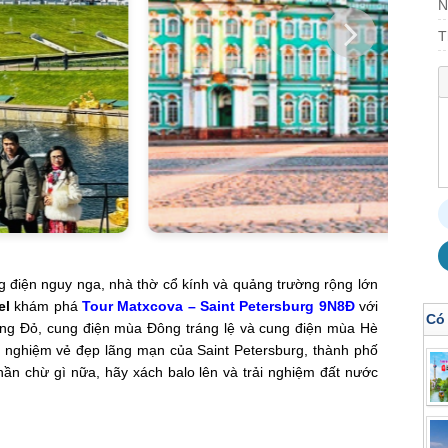
N
T
 điện nguy nga, nhà thờ cổ kính và quảng trường rộng lớn
el
khám phá
Tour Matxcova – Saint Petersburg 9N8Đ
với
Có
ờng Đỏ, cung điện mùa Đông tráng lệ và cung điện mùa Hè
i nghiệm vẻ đẹp lãng mạn của Saint Petersburg, thành phố
n chừ gì nữa, hãy xách balo lên và trải nghiệm đất nước