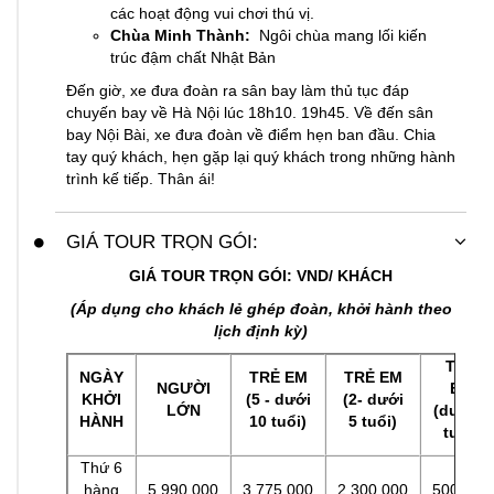
các hoạt động vui chơi thú vị.
Chùa Minh Thành:
Ngôi chùa mang lối kiến
trúc đậm chất Nhật Bản
Đến giờ, xe đưa đoàn ra sân bay làm thủ tục đáp
chuyến bay về Hà Nội lúc 18h10. 19h45. Về đến sân
bay Nội Bài, xe đưa đoàn về điểm hẹn ban đầu. Chia
tay quý khách, hẹn gặp lại quý khách trong những hành
trình kế tiếp. Thân ái!
GIÁ TOUR TRỌN GÓI:
GIÁ TOUR TRỌN GÓI: VND/ KHÁCH
(Áp dụng cho khách lẻ ghép đoàn, khởi hành theo
lịch định kỳ)
TRẺ
NGÀY
TRẺ EM
TRẺ EM
NGƯỜI
EM
KHỞI
(5 - dưới
(2- dưới
LỚN
(dưới 2
HÀNH
10 tuổi)
5 tuổi)
tuổi)
Thứ 6
hàng
5.990.000
3.775.000
2.300.000
500.000