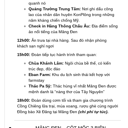
quanh nó
Quảng Trường Trung Tâm:
Nơi ghi dấu công
lao của nhân dân huyên KonPlông trong những
năm kháng chiến chống Mỹ.
Check in Hàng Thông Châu Âu:
Địa điểm sống
ảo nổi tiếng của Măng Đen
12h00:
Ăn trưa tại nhà hàng. Sau đó nhận phòng
khách sạn nghỉ ngơi
15h00:
Đoàn tiếp tục hành trình tham quan:
Chùa Khánh Lâm:
Ngôi chùa bề thế, có kiến
trúc đẹp, độc đáo
Eban Farm:
Khu du lịch sinh thái kết hợp với
farmstay
Thác Pa Sỹ:
Thác hùng vĩ nhất Măng Đen được
mệnh danh là “nàng thơ của Tây Nguyên”
18h00:
Đoàn dùng cơm tối và tham gia chương trình
Cồng Chiêng lữa trại, múa xoang, rượu ghè cùng người
Đồng bào Xê Đăng tại Măng Đen
(chi phí tự túc).