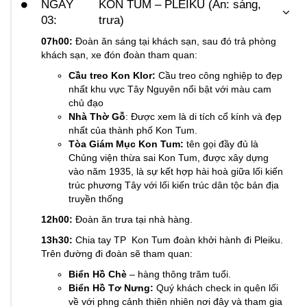
NGÀY
KON TUM – PLEIKU (Ăn: sáng,
03:
trưa)
07h00:
Đoàn ăn sáng tại khách sạn, sau đó trả phòng
khách sạn, xe đón đoàn tham quan:
Cầu treo Kon Klor:
Cầu treo công nghiệp to đẹp
nhất khu vực Tây Nguyên nổi bật với màu cam
chủ đạo
Nhà Thờ Gỗ
: Được xem là di tích cổ kính và đẹp
nhất của thành phố Kon Tum.
Tòa Giám Mục Kon Tum:
tên gọi đầy đủ là
Chủng viện thừa sai Kon Tum, được xây dựng
vào năm 1935, là sự kết hợp hài hoà giữa lối kiến
trúc phương Tây với lối kiến trúc dân tộc bản địa
truyền thống
12h00:
Đoàn ăn trưa tại nhà hàng.
13h30:
Chia tay TP Kon Tum đoàn khởi hành đi Pleiku.
Trên đường đi đoàn sẽ tham quan:
Biển Hồ Chè
– hàng thông trăm tuổi.
Biển Hồ Tơ Nưng:
Quý khách check in quên lối
về với phng cảnh thiên nhiên nơi đây và tham gia