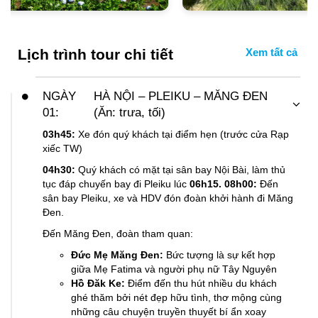
Lịch trình tour chi tiết
NGÀY
HÀ NỘI – PLEIKU – MĂNG ĐEN
01:
(Ăn: trưa, tối)
03h45:
Xe đón quý khách tại điểm hẹn (trước cửa Rạp
xiếc TW)
04h30:
Quý khách có mặt tại sân bay Nội Bài, làm thủ
tục đáp chuyến bay đi Pleiku lúc
06h15. 08h00:
Đến
sân bay Pleiku, xe và HDV đón đoàn khởi hành đi Măng
Đen.
Đến Măng Đen, đoàn tham quan:
Đức Mẹ Măng Đen:
Bức tượng là sự kết hợp
giữa Mẹ Fatima và người phụ nữ Tây Nguyên
Hồ Đăk Ke:
Điểm đến thu hút nhiều du khách
ghé thăm bởi nét đẹp hữu tình, thơ mộng cùng
những câu chuyện truyền thuyết bí ẩn xoay