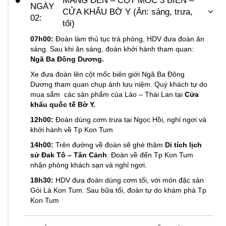
MĂNG ĐEN – CỘT MỐC 3 BIÊN –
NGÀY
CỬA KHẨU BỜ Y (Ăn: sáng, trưa,
02:
tối)
07h00:
Đoàn làm thủ tục trả phòng, HDV đưa đoàn ăn
sáng. Sau khi ăn sáng, đoàn khởi hành tham quan:
Ngã Ba Đông Dương.
Xe đưa đoàn lên cột mốc biên giới Ngã Ba Đông
Dương tham quan chụp ảnh lưu niệm. Quý khách tự do
mua sắm các sản phẩm của Lào – Thái Lan tại
Cửa
khẩu quốc tế Bờ Y.
12h00:
Đoàn dùng cơm trưa tại Ngọc Hồi, nghỉ ngơi và
khởi hành về Tp Kon Tum
14h00:
Trên đường về đoàn sẽ ghé thăm
Di tích lịch
sử Đak Tô – Tân Cảnh
. Đoàn về đến Tp Kon Tum
nhận phòng khách sạn và nghỉ ngơi.
18h30:
HDV đưa đoàn dùng cơm tối, với món đặc sản
Gỏi Lá Kon Tum. Sau bữa tối, đoàn tự do khám phá Tp
Kon Tum