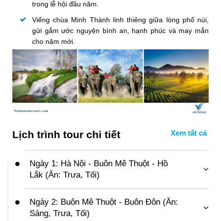
trong lễ hội đầu năm.
Viếng chùa Minh Thành linh thiêng giữa lòng phố núi,
gửi gắm ước nguyện bình an, hạnh phúc và may mắn
cho năm mới.
Lịch trình tour chi tiết
Ngày 1: Hà Nội - Buôn Mê Thuột - Hồ
Lắk (Ăn: Trưa, Tối)
04h30
: Trong tiết trời rộn ràng sáng mùng đầu xuân,
Quý khách tập trung tại
sân bay Nội Bài,
làm thủ tục
Ngày 2: Buôn Mê Thuột - Buôn Đôn (Ăn:
lên chuyến bay khởi hành đi
Buôn Mê Thuột
– vùng
Sáng, Trưa, Tối)
đất đại ngàn huyền thoại đón năm mới.