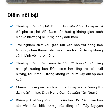
Điểm nổi bật
Thưởng thức cà phê Trunng Nguyên đậm đà ngay tại
thủ phủ cà phê Việt Nam, tận hưởng không gian xanh
mát và hương vị núi rừng ngày đầu năm.
Trải nghiệm cưỡi voi, giao lưu văn hóa với đồng bào
M’nông, chèo thuyền độc mộc trên hồ Lắk trong khung
cảnh bình yên, thơ mộng.
Thưởng thức những món ăn đậm đà bản sắc núi rừng
như gà nướng bản Đôn, cơm lam ống tre, cá suối
nướng, rau rừng… trong không khí sum vầy ấm áp đầu
xuân.
Chiêm ngưỡng vẻ đẹp hoang dã, hùng vĩ của “nàng thơ
đại ngàn” – thác Dray Nur giữa mùa xuân Tây Nguyên.
Khám phá những công trình kiến trúc độc đáo, giàu bản
sắc văn hóa, biểu tượng của đồng bào Tây Nguyên