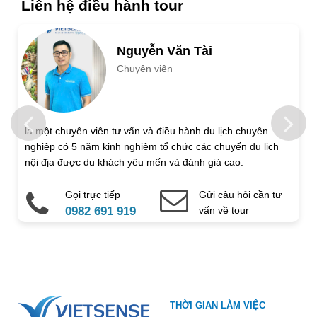
Liên hệ điều hành tour
Số người lớn
Nguyễn Văn Tài
Chuyên viên
Trẻ em 1 đến 5 tuổi
Trẻ em 6 đến 12 tuổi
Họ và tên
là một chuyên viên tư vấn và điều hành du lịch chuyên
nghiệp có 5 năm kinh nghiệm tổ chức các chuyến du lịch
Địa chỉ liên hệ
nội địa được du khách yêu mến và đánh giá cao.
Gọi trực tiếp
Gửi câu hỏi cần tư
Điện thoại di động
Email
0982 691 919
vấn về tour
Ghi chú thêm
Chú ý: Trường mang dấu (
*
) là bắt buộc. Vui lòng không để
THỜI GIAN LÀM VIỆC