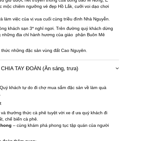
ưu giữ được nét truyền thống của đồng bào M’Nông, Ê
ộc mộc chiêm ngưỡng vẻ đẹp Hồ Lắk, cưỡi voi dạo chơi
và làm việc của vị vua cuối cùng triều đình Nhà Nguyễn.
ng khách sạn 3* nghỉ ngơi. Trên đường quý khách dừng
g những địa chỉ hành hương của giáo phận Buôn Mê
g thức những đặc sản vùng đất Cao Nguyên.
CHIA TAY ĐOÀN (Ăn sáng, trưa)
 Quý khách tự do đi chợ mua sắm đặc sản về làm quà
.
t
và thưởng thức cà phê tuyệt vời xe đ ưa quý khách đi
, chế biến cà phê.
D’hong
– cùng khám phá phong tục tập quán của người