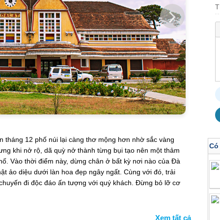
T
 tháng 12 phố núi lại càng thơ mộng hơn nhờ sắc vàng
Có
ng khi nở rộ, dã quỳ nở thành từng bụi tạo nên một thảm
ào thời điểm này, dừng chân ở bất kỳ nơi nào của Đà
ật ảo diệu dưới làn hoa đẹp ngây ngất. Cùng với đó, trải
 chuyến đi độc đáo ấn tượng với quý khách. Đừng bỏ lỡ cơ