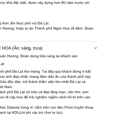
trúc khá đặc biệt, được xây dựng hơn 80 năm trước với
 thức ẩm thực phố núi Đà Lạt.
uân Hương, hoặc tự do Thành phố Ngàn Hoa về đêm. Đoàn
OA (Ăn: sáng, trưa)
uân Hương. Đoàn dùng bữa sáng tại khách sạn.
ạt:
ành phố Đà Lạt thơ mộng. Tại đây quý khách đứng ở bất
g bức ảnh đẹp nhất, mang đậm dấu ấn của thành phố này.
iáo độc đáo, trở thành thiền viện lớn nhất Đà Lạt và
Việt Nam
hành phố Đà Lạt sở hữu vẻ đẹp lãng mạn, nên thơ, sơn
họn đi cáp treo để trải nghiệm ngắm cảnh hồ từ trên cao
thác Datanla hùng vĩ, nằm trên con đèo Prem huyền thoại.
nh tại KDL(chi phí các trò chơi tự túc)