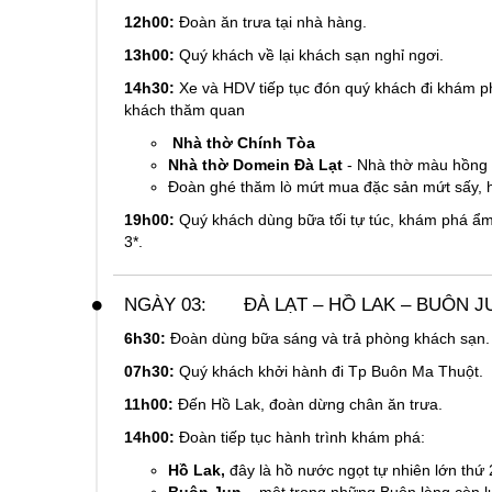
12h00:
Đoàn ăn trưa tại nhà hàng.
13h00:
Quý khách về lại khách sạn nghỉ ngơi.
14h30:
Xe và HDV tiếp tục đón quý khách đi khám ph
khách thăm quan
Nhà thờ Chính Tòa
Nhà thờ Domein Đà Lạt
- Nhà thờ màu hồng 
Đoàn ghé thăm lò mứt mua đặc sản mứt sấy, h
19h00:
Quý khách dùng bữa tối tự túc, khám phá ẩm
3*.
NGÀY 03:
ĐÀ LẠT – HỒ LAK – BUÔN JUN
6h30:
Đoàn dùng bữa sáng và trả phòng khách sạn.
07h30:
Quý khách khởi hành đi Tp Buôn Ma Thuột.
11h00:
Đến Hồ Lak, đoàn dừng chân ăn trưa.
14h00:
Đoàn tiếp tục hành trình khám phá:
Hồ Lak,
đây là hồ nước ngọt tự nhiên lớn thứ 