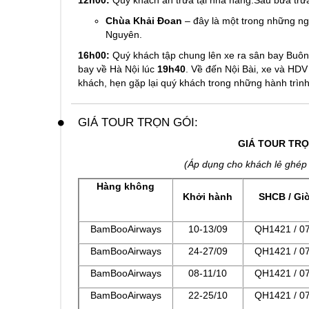
12h00:
Qúy khách ăn trưa tại nhà hàng.Sau bữa tr
Chùa Khải Đoan
– đây là một trong những ngôi
Nguyên.
16h00:
Quý khách tập chung lên xe ra sân bay Buôn
bay về Hà Nội lúc
19h40
. Về đến Nội Bài, xe và HD
khách, hẹn gặp lại quý khách trong những hành trình 
GIÁ TOUR TRỌN GÓI:
GIÁ TOUR TRỌ
(Áp dụng cho khách lẻ ghép 
Hàng không
Khởi hành
SHCB / Giờ
BamBooAirways
10-13/09
QH1421 / 0
BamBooAirways
24-27/09
QH1421 / 0
BamBooAirways
08-11/10
QH1421 / 0
BamBooAirways
22-25/10
QH1421 / 0