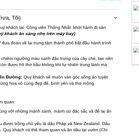
rưa, Tối)
Quý khách tại Công viên Thống Nhất khởi hành đi sân
uý khách ăn sáng nhẹ trên máy bay)
đưa đoàn về lại trung tâm thành phố bắt đầu hành trình
c chiêm ngưỡng màu xanh đặc trưng của cây chè, tạo nên
còn được hít thở bầu không khí tự nhiên trong lành mà
iên Đường:
Quý khách sẽ muôn vàn góc sống ảo tuyệt
rừng hoa vô cùng đẹp đẽ, bình yên và thơ mộng.
am quan:
 cùng với những mảnh sành, mảnh sứ đặc sắc và để lại ấn
âu được trồng chủ yếu là dâu Pháp và New Zealand. Dâu
h. Quý khách có thể tham quan và ăn dâu tại vườn (Chi