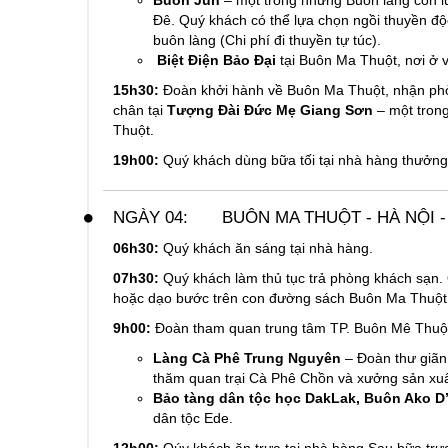
Buôn Jun
– một trong những Buôn làng còn l
Đê. Quý khách có thể lựa chọn ngồi thuyền đ
buôn làng (Chi phí đi thuyền tự túc).
Biệt Điện Bảo Đại
tại Buôn Ma Thuột, nơi ở 
15h30:
Đoàn khởi hành về Buôn Ma Thuột, nhận phò
chân tại
Tượng Đài Đức Mẹ Giang Sơn
– một tron
Thuột.
19h00:
Quý khách dùng bữa tối tại nhà hàng thưởn
NGÀY 04:
BUÔN MA THUỘT - HÀ NỘI - 
06h30:
Quý khách ăn sáng tại nhà hàng.
07h30:
Quý khách làm thủ tục trả phòng khách sạn.
hoặc dạo bước trên con đường sách Buôn Ma Thuột
9h00:
Đoàn tham quan trung tâm TP. Buôn Mê Thuộ
Làng Cà Phê Trung Nguyên
– Đoàn thư giãn 
thăm quan trại Cà Phê Chồn và xưởng sản xuất
Bảo tàng dân tộc học DakLak, Buôn Ako 
dân tộc Ede.