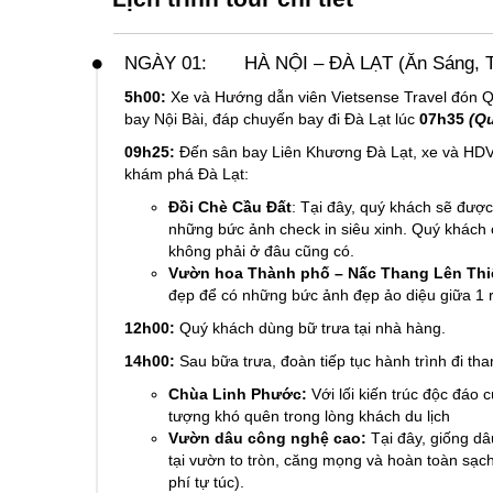
NGÀY 01:
HÀ NỘI – ĐÀ LẠT (Ăn Sáng, T
5h00:
Xe và Hướng dẫn viên Vietsense Travel đón 
bay Nội Bài, đáp chuyến bay đi Đà Lạt lúc
07h35
(Q
09h25:
Đến sân bay Liên Khương Đà Lạt, xe và HDV 
khám phá Đà Lạt:
Đồi Chè Cầu Đất
: Tại đây, quý khách sẽ đượ
những bức ảnh check in siêu xinh. Quý khách 
không phải ở đâu cũng có.
Vườn hoa Thành phố – Nấc Thang Lên Th
đẹp để có những bức ảnh đẹp ảo diệu giữa 1 
12h00:
Quý khách dùng bữ trưa tại nhà hàng.
14h00:
Sau bữa trưa, đoàn tiếp tục hành trình đi th
Chùa Linh Phước:
Với lối kiến trúc độc đáo
tượng khó quên trong lòng khách du lịch
Vườn dâu công nghệ cao:
Tại đây, giống d
tại vườn to tròn, căng mọng và hoàn toàn sạc
phí tự túc).