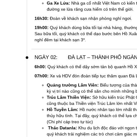
Ga Xe Lửa:
Nhà ga cổ nhất Việt Nam có kiến 
đường xe lửa răng cưa hiếm có trên thế giới.
16h30:
Đoàn về khách sạn nhận phòng nghỉ ngơi.
19h00:
Quý khách dùng bữa tối tại nhà hàng, thưởng
Sau bữa tối, quý khách có thể dạo bước bên Hồ X
nghỉ đêm tại khách sạn 3*.
NGÀY 02:
ĐÀ LẠT – THÀNH PHỐ NGÀN H
6h00:
Quý khách có thể dậy sớm tản bộ quanh Hồ X
07h00:
Xe và HDV đón đoàn tiếp tục thăm quan Đà L
Quảng trường Lâm Viên:
Biểu tượng của th
kỳ vị trí nào cũng có thể săn cho mình nhữn
Trúc Lâm Thiền Viện:
Sở hữu kiến trúc Phật G
cũng thuộc ba Thiền viện Trúc Lâm lớn nhất 
Hồ Tuyền Lâm:
Hồ nước nhân tạo lớn nhất t
thủy hữu tình. Tại đây, quý khách có thể lựa c
(Chi phí cáp treo tự túc)
Thác Datanla:
Khu du lịch độc đáo với ngọn 
quý khách trải nghiệm các trò chơi cảm giác mạ