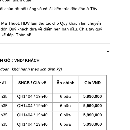
ưa đoàn thăm quan:
 chùa rất nổi tiếng và có lối kiến trúc độc đáo ở Tây
 Ma Thuột, HDV làm thủ tục cho Quý khách lên chuyến
V đón Quý khách đưa về điểm hẹn ban đầu. Chia tay quý
kế tiếp. Thân ái!
N GÓI: VND/ KHÁCH
đoàn, khởi hành theo lịch định kỳ)
 đi
SHCB / Giờ về
Ăn chính
Giá VNĐ
7h35
QH1404 / 19h40
6 bữa
5,990,000
7h35
QH1404 / 19h40
6 bữa
5,990,000
7h35
QH1404 / 19h40
6 bữa
5,990,000
7h35
QH1404 / 19h40
6 bữa
5,990,000