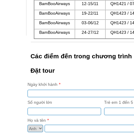
BamBooAirways
12-15/11
QH1421 / 0
BamBooAirways
19-22/11
QH1423 / 1
BamBooAirways
03-06/12
QH1423 / 1
BamBooAirways
24-27/12
QH1423 / 1
Các điểm đến trong chương trình
Đặt tour
Ngày khởi hành
Số người lớn
Trẻ em 1 đến 5 
Họ và tên