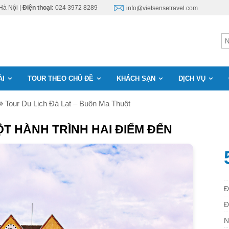
Hà Nội |
Điện thoại:
024 3972 8289
info@vietsensetravel.com
ÀI
TOUR THEO CHỦ ĐỀ
KHÁCH SẠN
DỊCH VỤ
Tour Du Lịch Đà Lạt – Buôn Ma Thuột
ỘT HÀNH TRÌNH HAI ĐIỂM ĐẾN
Đ
Đ
N