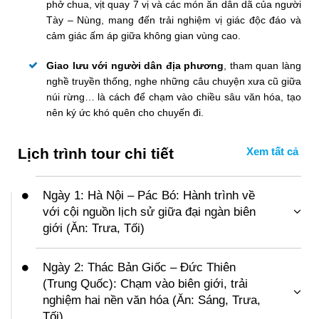
phở chua, vịt quay 7 vị và các món ăn dân dã của người
Tày – Nùng, mang đến trải nghiệm vị giác độc đáo và
cảm giác ấm áp giữa không gian vùng cao.
Giao lưu với người dân địa phương
, tham quan làng
nghề truyền thống, nghe những câu chuyện xưa cũ giữa
núi rừng… là cách để chạm vào chiều sâu văn hóa, tạo
nên ký ức khó quên cho chuyến đi.
Lịch trình tour chi tiết
Ngày 1: Hà Nội – Pác Bó: Hành trình về
với cội nguồn lịch sử giữa đại ngàn biên
giới (Ăn: Trưa, Tối)
06h00
: Xe và hướng dẫn viên của
VietSense Travel
đón Quý khách tại Nhà Hát Lớn Hà Nội, khởi hành đi
Ngày 2: Thác Bản Giốc – Đức Thiên
Cao Bằng
– mảnh đất địa đầu Tổ quốc gắn với những
(Trung Quốc): Chạm vào biên giới, trải
trang sử hào hùng của dân tộc.
nghiệm hai nền văn hóa (Ăn: Sáng, Trưa,
Trên đường di chuyển, đoàn dừng nghỉ ăn sáng
(chi
Tối)