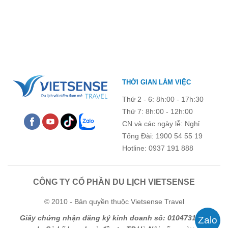
tiếng. Trước khi lên đường, việc cập nhật giá vé tham quan sẽ
giúp bạn chủ động hơn trong việc lên lịch trình và dự trù chi phí
du lịch Mộc Châu
. Cùng Vietsense Travel tham khảo bảng giá vé
tham quan các điểm du lịch ở Sơn La 2026 mới nhất ngay dưới
đây.
THỜI GIAN LÀM VIỆC
Thứ 2 - 6: 8h:00 - 17h:30
Thứ 7: 8h:00 - 12h:00
CN và các ngày lễ: Nghỉ
Tổng Đài: 1900 54 55 19
Hotline: 0937 191 888
CÔNG TY CỔ PHẦN DU LỊCH VIETSENSE
© 2010 - Bản quyền thuộc Vietsense Travel
Giấy chứng nhận đăng ký kinh doanh số: 0104731205