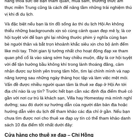
hàng thỏa sức để bạn tham quan, mua sắm, thưởng thức ẩm
thực miền Trung cũng là cách để nâng tầm những trải nghiệm thú
vị khi đi du lịch.
Và đặc biệt nếu bạn là tín đồ sống ảo thì du lịch Hội An không
thiếu những backgrounds xịn sò cùng cảnh quan đẹp mê ly, là cơ
hội tuyệt vời để bạn ghi lại những thước phim ý nghĩa cùng bạn
bè người thân và bắt trọn khoảnh khắc siêu xịn cho bộ ảnh đếm
like mỏi tay. Thời gian lý tưởng nhất cho hoạt động đạp xe tham
quan phố cổ là vào sáng sớm hay chiều muộn, đây là cơ hội tuyệt
vời để tận hưởng bầu không khí trong lành thoáng đãng, cảm
nhận được sự bình yên trong tâm hồn, tìm lại chính mình và nạp
năng lượng sau những ngày tháng học tập và làm việc mệt mỏi.
Vấn đề được nhiều người quan tâm là thuê xe đạp ở Hội An tới
địa chỉ nào là uy tín? Trước hết bạn cần xác định địa điểm thuê có
gần với nơi cư trú là khách sạn, Villa hay Homestay mà mình nghỉ
dưỡng; sau đó dưới sự hướng dẫn của người dân bản địa hoặc
hướng dẫn viên du lịch để tham khảo các địa chỉ ở gần. Nếu bạn
chưa tìm được nơi cho thuê xe đạp uy tín có thể tham khảo danh
sách 10 địa điểm tốt nhất dưới đây:
Cửa hàng cho thuê xe đạp – Chị Hồng