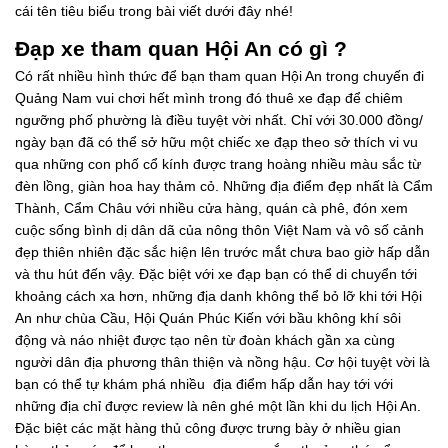
cái tên tiêu biểu trong bài viết dưới đây nhé!
Đạp xe tham quan Hội An có gì ?
Có rất nhiều hình thức để bạn tham quan Hội An trong chuyến đi
Quảng Nam vui chơi hết mình trong đó thuê xe đạp để chiêm
ngưỡng phố phường là điều tuyệt vời nhất. Chỉ với 30.000 đồng/
ngày bạn đã có thể sở hữu một chiếc xe đạp theo sở thích vi vu
qua những con phố cổ kính được trang hoàng nhiều màu sắc từ
đèn lồng, giàn hoa hay thảm cỏ. Những địa điểm đẹp nhất là Cẩm
Thành, Cẩm Châu với nhiều cửa hàng, quán cà phê, đón xem
cuộc sống bình dị dân dã của nông thôn Việt Nam và vô số cảnh
đẹp thiên nhiên đặc sắc hiện lên trước mắt chưa bao giờ hấp dẫn
và thu hút đến vậy. Đặc biệt với xe đạp bạn có thể di chuyển tới
khoảng cách xa hơn, những địa danh không thể bỏ lỡ khi tới Hội
An như chùa Cầu, Hội Quán Phúc Kiến với bầu không khí sôi
động và náo nhiệt được tạo nên từ đoàn khách gần xa cùng
người dân địa phương thân thiện và nồng hậu. Cơ hội tuyệt vời là
bạn có thể tự khám phá nhiều địa điểm hấp dẫn hay tới với
những địa chỉ được review là nên ghé một lần khi du lịch Hội An.
Đặc biệt các mặt hàng thủ công được trưng bày ở nhiều gian