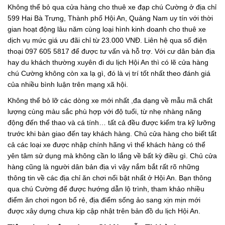
Không thể bỏ qua cửa hàng cho thuê xe đạp chú Cường ở địa chỉ
599 Hai Bà Trưng, Thành phố Hội An, Quảng Nam uy tín với thời
gian hoạt động lâu năm cùng loại hình kinh doanh cho thuê xe
dịch vụ mức giá ưu đãi chỉ từ 23.000 VNĐ. Liên hệ qua số điện
thoại 097 605 5817 để được tư vấn và hỗ trợ. Với cư dân bản địa
hay du khách thường xuyên đi du lịch Hội An thì có lẽ cửa hàng
chú Cường không còn xa lạ gì, đó là vị trí tốt nhất theo đánh giá
của nhiều bình luận trên mạng xã hội.
Không thể bỏ lỡ các dòng xe mới nhất ,đa dạng về mẫu mã chất
lượng cùng màu sắc phù hợp với độ tuổi, từ nhẹ nhàng năng
động đến thể thao và cá tính… tất cả đều được kiểm tra kỹ lưỡng
trước khi bàn giao đến tay khách hàng. Chủ cửa hàng cho biết tất
cả các loại xe được nhập chính hãng vì thế khách hàng có thể
yên tâm sử dụng mà không cần lo lắng về bất kỳ điều gì. Chủ cửa
hàng cũng là người dân bản địa vì vậy nắm bắt rất rõ những
thông tin về các địa chỉ ăn chơi nổi bật nhất ở Hội An. Bạn thông
qua chú Cường để được hướng dẫn lộ trình, tham khảo nhiều
điểm ăn chơi ngon bổ rẻ, địa điểm sống ảo sang xịn mịn mới
được xây dựng chưa kịp cập nhật trên bản đồ du lịch Hội An.