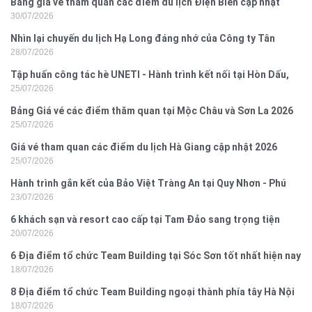
Bảng giá vé tham quan các điểm du lịch Điện Biên cập nhật
30/07/2026
2026
Nhìn lại chuyến du lịch Hạ Long đáng nhớ của Công ty Tân
28/07/2026
Hưng 2026
Tập huấn công tác hè UNETI - Hành trình kết nối tại Hòn Dấu,
25/07/2026
Đồ Sơn
Bảng Giá vé các điểm thăm quan tại Mộc Châu và Sơn La 2026
25/07/2026
Giá vé tham quan các điểm du lịch Hà Giang cập nhật 2026
25/07/2026
Hành trình gắn kết của Bảo Việt Tràng An tại Quy Nhơn - Phú
23/07/2026
Yên
6 khách sạn và resort cao cấp tại Tam Đảo sang trọng tiện
20/07/2026
nghi
6 Địa điểm tổ chức Team Building tại Sóc Sơn tốt nhất hiện nay
18/07/2026
8 Địa điểm tổ chức Team Building ngoại thành phía tây Hà Nội
18/07/2026