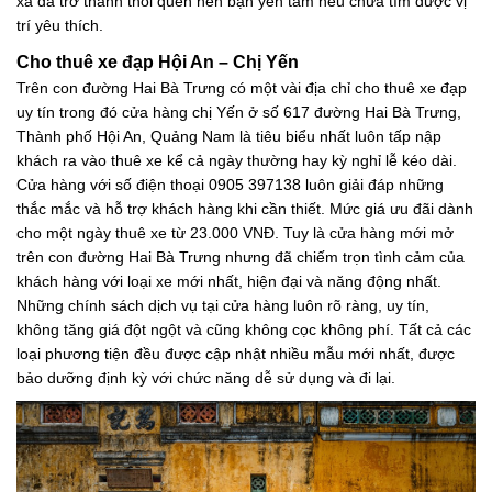
xa đã trở thành thói quen nên bạn yên tâm nếu chưa tìm được vị
trí yêu thích.
Cho thuê xe đạp Hội An – Chị Yến
Trên con đường Hai Bà Trưng có một vài địa chỉ cho thuê xe đạp
uy tín trong đó cửa hàng chị Yến ở số 617 đường Hai Bà Trưng,
Thành phố Hội An, Quảng Nam là tiêu biểu nhất luôn tấp nập
khách ra vào thuê xe kể cả ngày thường hay kỳ nghỉ lễ kéo dài.
Cửa hàng với số điện thoại 0905 397138 luôn giải đáp những
thắc mắc và hỗ trợ khách hàng khi cần thiết. Mức giá ưu đãi dành
cho một ngày thuê xe từ 23.000 VNĐ. Tuy là cửa hàng mới mở
trên con đường Hai Bà Trưng nhưng đã chiếm trọn tình cảm của
khách hàng với loại xe mới nhất, hiện đại và năng động nhất.
Những chính sách dịch vụ tại cửa hàng luôn rõ ràng, uy tín,
không tăng giá đột ngột và cũng không cọc không phí. Tất cả các
loại phương tiện đều được cập nhật nhiều mẫu mới nhất, được
bảo dưỡng định kỳ với chức năng dễ sử dụng và đi lại.