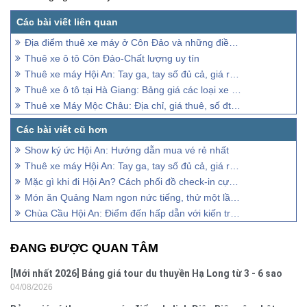
Địa điểm thuê xe máy ở Côn Đảo và những điều cần lưu ý
Thuê xe ô tô Côn Đảo-Chất lượng uy tín
Thuê xe máy Hội An: Tay ga, tay số đủ cả, giá rẻ lấy ngay
Thuê xe ô tô tại Hà Giang: Bảng giá các loại xe 7, 16, 29 chỗ
Thuê xe Máy Mộc Châu: Địa chỉ, giá thuê, số đt liên hệ
Show ký ức Hội An: Hướng dẫn mua vé rẻ nhất
Thuê xe máy Hội An: Tay ga, tay số đủ cả, giá rẻ lấy ngay
Mặc gì khi đi Hội An? Cách phối đồ check-in cực đỉnh
Món ăn Quảng Nam ngon nức tiếng, thử một lần là mê đắm đuối
Chùa Cầu Hội An: Điểm đến hấp dẫn với kiến trúc độc đáo
ĐANG ĐƯỢC QUAN TÂM
[Mới nhất 2026] Bảng giá tour du thuyền Hạ Long từ 3 - 6 sao
04/08/2026