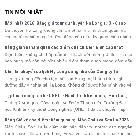
TIN MỚI NHẤT
[Mới nhất 2026] Bảng giá tour du thuyền Hạ Long từ 3 - 6 sao
Du thuyền Hạ Long không chỉ là một hành trình tham quan mà
còn là trải nghiệm nghỉ dưỡng đẳng cấp giữa kỳ quan thiên nhiên
thế giới. Tuy nhiên, mỗi hạng du thuyền sẽ có mức giá và dịch vụ
Bảng giá vé tham quan các điểm du lịch Điện Biên cập nhật
khác nhau, khiến nhiều du khách băn khoăn khi lựa chọn. Bài viết
2026
Điện Biên không chỉ hấp dẫn du khách bởi những di tích lịch sử
dưới đây sẽ cập nhật bảng giá tour du thuyền Hạ Long mới nhất
hào hùng mà còn sở hữu nhiều điểm tham quan mang đậm dấu
2026 từ 3 - 6 sao, giúp bạn dễ dàng so sánh và tìm được hành
ấn văn hóa và thiên nhiên Tây Bắc. Nếu đang lên kế hoạch khám
trình phù hợp với nhu cầu cũng như ngân sách.
Nhìn lại chuyến du lịch Hạ Long đáng nhớ của Công ty Tân
phá vùng đất này, việc cập nhật trước giá vé sẽ giúp bạn chủ
Hưng 2026
Tháng 7 mang đến cho tập thể Tân Hưng một hành trình nghỉ
động hơn trong lịch trình và chi phí. Cùng Vietsense Travel tham
dưỡng đầy ý nghĩa tại Hạ Long. Không chỉ được hòa mình vào vẻ
khảo bảng giá vé tham quan các điểm
du lịch Điện Biên
mới nhất
đẹp của di sản thiên nhiên thế giới, các thành viên còn có dịp gắn
năm 2026 ngay dưới đây.
Tập huấn công tác hè UNETI - Hành trình kết nối tại Hòn Dấu,
kết, sẻ chia và lưu giữ nhiều khoảnh khắc đáng nhớ. Hãy cùng
Đồ Sơn
Tháng 7 vừa qua, Công đoàn và Đoàn Thanh niên Trường Đại
nhìn lại chuyến đi ngập tràn niềm vui và những trải nghiệm khó
học Kinh tế - Kỹ thuật Công nghiệp (UNETI) đã có chuyến Tập
quên.
huấn công tác hè 2026 đầy ý nghĩa tại Hòn Dấu - Đồ Sơn. Không
Bảng Giá vé các điểm thăm quan tại Mộc Châu và Sơn La 2026
chỉ là dịp nâng cao kỹ năng và chia sẻ kinh nghiệm công tác,
Mộc Châu, Sơn La là điểm đến hấp dẫn với những cao nguyên
chương trình còn mang đến những hoạt động giao lưu sôi nổi,
xanh mướt, thác nước hùng vĩ và vô số địa điểm check-in nổi
góp phần gắn kết tập thể và lưu giữ nhiều kỷ niệm đáng nhớ.