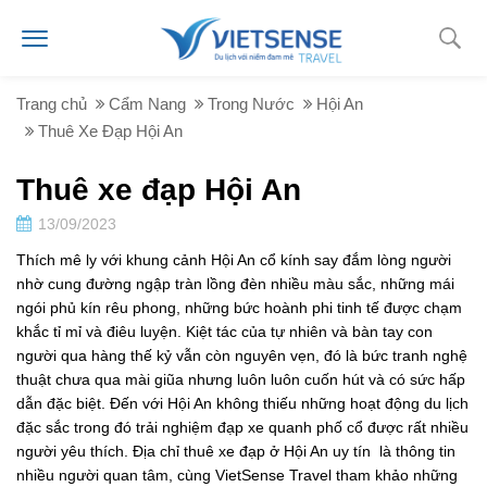
Trang chủ
Cẩm Nang
Trong Nước
Hội An
Thuê Xe Đạp Hội An
Thuê xe đạp Hội An
13/09/2023
Thích mê ly với khung cảnh Hội An cổ kính say đắm lòng người
nhờ cung đường ngập tràn lồng đèn nhiều màu sắc, những mái
ngói phủ kín rêu phong, những bức hoành phi tinh tế được chạm
khắc tỉ mỉ và điêu luyện. Kiệt tác của tự nhiên và bàn tay con
người qua hàng thế kỷ vẫn còn nguyên vẹn, đó là bức tranh nghệ
thuật chưa qua mài giũa nhưng luôn luôn cuốn hút và có sức hấp
dẫn đặc biệt. Đến với Hội An không thiếu những hoạt động du lịch
đặc sắc trong đó trải nghiệm đạp xe quanh phố cổ được rất nhiều
người yêu thích. Địa chỉ thuê xe đạp ở Hội An uy tín là thông tin
nhiều người quan tâm, cùng VietSense Travel tham khảo những