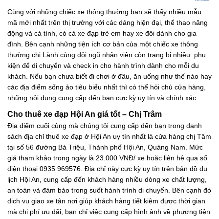
Cùng với những chiếc xe thông thường bạn sẽ thấy nhiều mẫu
mã mới nhất trên thị trường với các dáng hiện đại, thể thao năng
động và cá tính, có cả xe đạp trẻ em hay xe đôi dành cho gia
đình. Bên cạnh những tiện ích cơ bản của một chiếc xe thông
thường chị Lành cùng đội ngũ nhân viên còn trang bị nhiều phụ
kiện để di chuyển và check in cho hành trình dành cho mỗi du
khách. Nếu bạn chưa biết đi chơi ở đâu, ăn uống như thế nào hay
các địa điểm sống ảo tiêu biểu nhất thì có thể hỏi chủ cửa hàng,
những nội dung cung cấp đến bạn cực kỳ uy tín và chính xác.
Cho thuê xe đạp Hội An giá tốt – Chị Trâm
Địa điểm cuối cùng mà chúng tôi cung cấp đến bạn trong danh
sách địa chỉ thuê xe đạp ở Hội An uy tín nhất là cửa hàng chị Tâm
tại số 56 đường Bà Triệu, Thành phố Hội An, Quảng Nam. Mức
giá tham khảo trong ngày là 23.000 VNĐ/ xe hoặc liên hệ qua số
điện thoại 0935 969576. Địa chỉ này cực kỳ uy tín trên bản đồ du
lịch Hội An, cung cấp đến khách hàng nhiều dòng xe chất lượng,
an toàn và đảm bảo trong suốt hành trình di chuyển. Bên cạnh đó
dịch vụ giao xe tận nơi giúp khách hàng tiết kiệm được thời gian
mà chi phí ưu đãi, bạn chỉ việc cung cấp hình ảnh về phương tiện