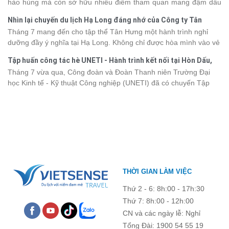
hào hùng mà còn sở hữu nhiều điểm tham quan mang đậm dấu
2026 từ 3 - 6 sao, giúp bạn dễ dàng so sánh và tìm được hành
ấn văn hóa và thiên nhiên Tây Bắc. Nếu đang lên kế hoạch khám
trình phù hợp với nhu cầu cũng như ngân sách.
Nhìn lại chuyến du lịch Hạ Long đáng nhớ của Công ty Tân
phá vùng đất này, việc cập nhật trước giá vé sẽ giúp bạn chủ
Hưng 2026
Tháng 7 mang đến cho tập thể Tân Hưng một hành trình nghỉ
động hơn trong lịch trình và chi phí. Cùng Vietsense Travel tham
dưỡng đầy ý nghĩa tại Hạ Long. Không chỉ được hòa mình vào vẻ
khảo bảng giá vé tham quan các điểm
du lịch Điện Biên
mới nhất
đẹp của di sản thiên nhiên thế giới, các thành viên còn có dịp gắn
năm 2026 ngay dưới đây.
Tập huấn công tác hè UNETI - Hành trình kết nối tại Hòn Dấu,
kết, sẻ chia và lưu giữ nhiều khoảnh khắc đáng nhớ. Hãy cùng
Đồ Sơn
Tháng 7 vừa qua, Công đoàn và Đoàn Thanh niên Trường Đại
nhìn lại chuyến đi ngập tràn niềm vui và những trải nghiệm khó
học Kinh tế - Kỹ thuật Công nghiệp (UNETI) đã có chuyến Tập
quên.
huấn công tác hè 2026 đầy ý nghĩa tại Hòn Dấu - Đồ Sơn. Không
chỉ là dịp nâng cao kỹ năng và chia sẻ kinh nghiệm công tác,
chương trình còn mang đến những hoạt động giao lưu sôi nổi,
góp phần gắn kết tập thể và lưu giữ nhiều kỷ niệm đáng nhớ.
THỜI GIAN LÀM VIỆC
Thứ 2 - 6: 8h:00 - 17h:30
Thứ 7: 8h:00 - 12h:00
CN và các ngày lễ: Nghỉ
Tổng Đài: 1900 54 55 19