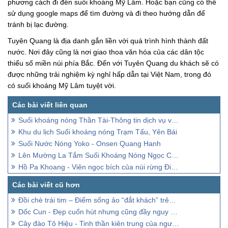
phương cách đi đến suối khoáng Mỹ Lâm. Hoặc bạn cũng có thể
sử dụng google maps để tìm đường và đi theo hướng dẫn để
tránh bị lạc đường.
Tuyên Quang là địa danh gắn liền với quá trình hình thành đất
nước. Nơi đây cũng là nơi giao thoa văn hóa của các dân tộc
thiểu số miền núi phía Bắc. Đến với Tuyên Quang du khách sẽ có
được những trải nghiệm kỳ nghỉ hấp dẫn tại Việt Nam, trong đó
có suối khoáng Mỹ Lâm tuyệt vời.
Suối khoáng nóng Thần Tài-Thông tin dịch vụ và bảng giá vé
Khu du lịch Suối khoáng nóng Trạm Tấu, Yên Bái
Suối Nước Nóng Yoko - Onsen Quang Hanh
Lên Mường La Tắm Suối Khoáng Nóng Ngọc Chiến
Hồ Pa Khoang - Viên ngọc bích của núi rừng Điện Biên Tây Bắc
Đồi chè trái tim – Điểm sống ảo “đắt khách” trên cao nguyên Mộc Châu
Dốc Cun - Đẹp cuốn hút nhưng cũng đầy nguy hiểm tiềm ẩn
Cây đào Tô Hiệu - Tinh thần kiên trung của người tù cộng sản