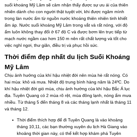
suối khoáng Mỹ Lâm sẽ cảm nhận thấy được sự ưu ái của thiên
nhiên dành cho con người thật tuyệt vời, khi được ngâm mình
trong làn nước ấm từ nguồn nước khoáng thiên nhiên tinh khiết
ấm áp. Nước suối khoáng Mỹ Lâm trong vắt và rất nóng, với độ
ẩm luôn không thay đổi ở 67 độ C và được bơm lên trực tiếp từ
mạch nước ngầm cao hơn 150 m nên rất chất lượng và tốt cho
việc nghỉ ngơi, thư giãn, điều trị và phục hồi sức.
Thời điểm đẹp nhất du lịch Suối Khoáng
Mỹ Lâm
Chịu ảnh hưởng của khí hậu nhiệt đới nên mùa hè rất nóng. Có
hai mùa: khô và mưa. Nhiệt độ trung bình hàng năm là 24ºC. Do
khí hậu nhiệt đới gió mùa, chịu ảnh hưởng của khí hậu Bắc Á lục
địa. Tuyên Quang có 2 mùa rõ rệt, mùa đông lạnh, nóng ẩm mưa
nhiều. Từ tháng 5 đến tháng 8 và các tháng lạnh nhất là tháng 11
và tháng 12.
Thời điểm thích hợp để đi Tuyên Quang là vào khoảng
tháng 10,11, các bạn thường xuyên du lịch Hà Giang vào
khoảng thời gian này, có thể kết hợp khám phá Tuyên