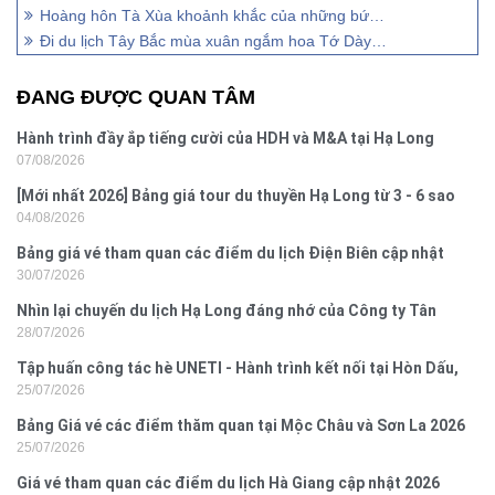
Hoàng hôn Tà Xùa khoảnh khắc của những bức ảnh triệu like
Đi du lịch Tây Bắc mùa xuân ngắm hoa Tớ Dày nở rực rỡ.
ĐANG ĐƯỢC QUAN TÂM
Hành trình đầy ắp tiếng cười của HDH và M&A tại Hạ Long
07/08/2026
[Mới nhất 2026] Bảng giá tour du thuyền Hạ Long từ 3 - 6 sao
04/08/2026
Bảng giá vé tham quan các điểm du lịch Điện Biên cập nhật
30/07/2026
2026
Nhìn lại chuyến du lịch Hạ Long đáng nhớ của Công ty Tân
28/07/2026
Hưng 2026
Tập huấn công tác hè UNETI - Hành trình kết nối tại Hòn Dấu,
25/07/2026
Đồ Sơn
Bảng Giá vé các điểm thăm quan tại Mộc Châu và Sơn La 2026
25/07/2026
Giá vé tham quan các điểm du lịch Hà Giang cập nhật 2026