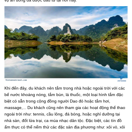
vụ ăn uống đã được đầu tư tại nơi này.
Khi đến đây, du khách nên tắm trong nhà hoặc ngoài trời với các
bể nước khoáng nóng, tắm bùn, lá thuốc, một loại hình tắm đặc
biệt có sẵn trong cộng đồng người Dao đỏ hoặc tắm hơi,
massage,... Du khách cũng nên tham gia các hoạt động thể thao
ngoài trời như: tennis, cầu lông, đá bóng, hoặc nghỉ dưỡng tại
nhà sàn, đốt lửa trại, ca múa nhạc dân tộc. Đặc biệt, các tín đồ
ẩm thực có thể nếm thử các đặc sản địa phương như: xôi vò, xôi