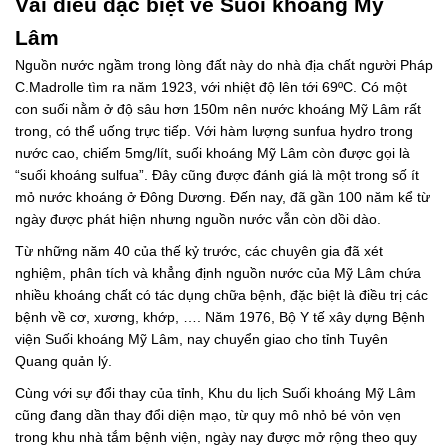
Vài điều đặc biệt về Suối khoáng Mỹ
Lâm
Nguồn nước ngầm trong lòng đất này do nhà địa chất người Pháp
C.Madrolle tìm ra năm 1923, với nhiệt độ lên tới 69ºC. Có một
con suối nằm ở độ sâu hơn 150m nên nước khoáng Mỹ Lâm rất
trong, có thể uống trực tiếp. Với hàm lượng sunfua hydro trong
nước cao, chiếm 5mg/lít, suối khoáng Mỹ Lâm còn được gọi là
“suối khoáng sulfua”. Đây cũng được đánh giá là một trong số ít
mỏ nước khoáng ở Đông Dương. Đến nay, đã gần 100 năm kể từ
ngày được phát hiện nhưng nguồn nước vẫn còn dồi dào.
Từ những năm 40 của thế kỷ trước, các chuyên gia đã xét
nghiệm, phân tích và khẳng định nguồn nước của Mỹ Lâm chứa
nhiều khoáng chất có tác dụng chữa bệnh, đặc biệt là điều trị các
bệnh về cơ, xương, khớp, …. Năm 1976, Bộ Y tế xây dựng Bệnh
viện Suối khoáng Mỹ Lâm, nay chuyển giao cho tỉnh Tuyên
Quang quản lý.
Cùng với sự đổi thay của tỉnh, Khu du lịch Suối khoáng Mỹ Lâm
cũng đang dần thay đổi diện mạo, từ quy mô nhỏ bé vỏn vẹn
trong khu nhà tắm bệnh viện, ngày nay được mở rộng theo quy