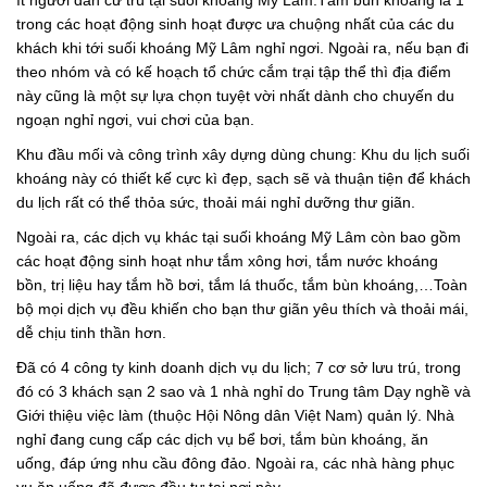
ít người dân cư trú tại suối khoáng Mỹ Lâm.Tắm bùn khoáng là 1
trong các hoạt động sinh hoạt được ưa chuộng nhất của các du
khách khi tới suối khoáng Mỹ Lâm nghỉ ngơi. Ngoài ra, nếu bạn đi
theo nhóm và có kế hoạch tổ chức cắm trại tập thể thì địa điểm
này cũng là một sự lựa chọn tuyệt vời nhất dành cho chuyến du
ngoạn nghỉ ngơi, vui chơi của bạn.
Khu đầu mối và công trình xây dựng dùng chung: Khu du lịch suối
khoáng này có thiết kế cực kì đẹp, sạch sẽ và thuận tiện để khách
du lịch rất có thể thỏa sức, thoải mái nghỉ dưỡng thư giãn.
Ngoài ra, các dịch vụ khác tại suối khoáng Mỹ Lâm còn bao gồm
các hoạt động sinh hoạt như tắm xông hơi, tắm nước khoáng
bồn, trị liệu hay tắm hồ bơi, tắm lá thuốc, tắm bùn khoáng,…Toàn
bộ mọi dịch vụ đều khiến cho bạn thư giãn yêu thích và thoải mái,
dễ chịu tinh thần hơn.
Đã có 4 công ty kinh doanh dịch vụ du lịch; 7 cơ sở lưu trú, trong
đó có 3 khách sạn 2 sao và 1 nhà nghỉ do Trung tâm Dạy nghề và
Giới thiệu việc làm (thuộc Hội Nông dân Việt Nam) quản lý. Nhà
nghỉ đang cung cấp các dịch vụ bể bơi, tắm bùn khoáng, ăn
uống, đáp ứng nhu cầu đông đảo. Ngoài ra, các nhà hàng phục