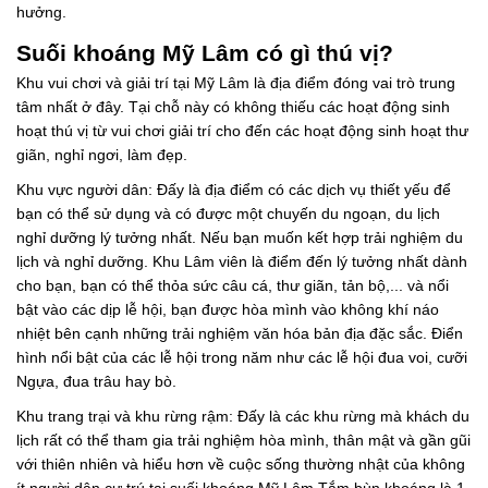
hưởng.
Suối khoáng Mỹ Lâm có gì thú vị?
Khu vui chơi và giải trí tại Mỹ Lâm là địa điểm đóng vai trò trung
tâm nhất ở đây. Tại chỗ này có không thiếu các hoạt động sinh
hoạt thú vị từ vui chơi giải trí cho đến các hoạt động sinh hoạt thư
giãn, nghỉ ngơi, làm đẹp.
Khu vực người dân: Đấy là địa điểm có các dịch vụ thiết yếu để
bạn có thể sử dụng và có được một chuyến du ngoạn, du lịch
nghỉ dưỡng lý tưởng nhất. Nếu bạn muốn kết hợp trải nghiệm du
lịch và nghỉ dưỡng. Khu Lâm viên là điểm đến lý tưởng nhất dành
cho bạn, bạn có thể thỏa sức câu cá, thư giãn, tản bộ,... và nổi
bật vào các dịp lễ hội, bạn được hòa mình vào không khí náo
nhiệt bên cạnh những trải nghiệm văn hóa bản địa đặc sắc. Điển
hình nổi bật của các lễ hội trong năm như các lễ hội đua voi, cưỡi
Ngựa, đua trâu hay bò.
Khu trang trại và khu rừng rậm: Đấy là các khu rừng mà khách du
lịch rất có thể tham gia trải nghiệm hòa mình, thân mật và gần gũi
với thiên nhiên và hiểu hơn về cuộc sống thường nhật của không