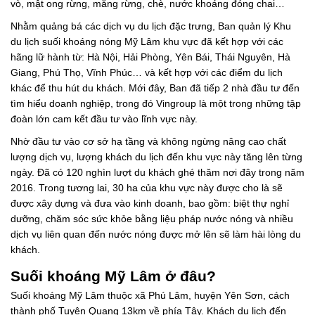
vò, mật ong rừng, măng rừng, chè, nước khoáng đóng chai…
Nhằm quảng bá các dịch vụ du lịch đặc trưng, ​​Ban quản lý Khu
du lịch suối khoáng nóng Mỹ Lâm khu vực đã kết hợp với các
hãng lữ hành từ: Hà Nội, Hải Phòng, Yên Bái, Thái Nguyên, Hà
Giang, Phú Thọ, Vĩnh Phúc… và kết hợp với các điểm du lịch
khác để thu hút du khách. Mới đây, Ban đã tiếp 2 nhà đầu tư đến
tìm hiểu doanh nghiệp, trong đó Vingroup là một trong những tập
đoàn lớn cam kết đầu tư vào lĩnh vực này.
Nhờ đầu tư vào cơ sở hạ tầng và không ngừng nâng cao chất
lượng dịch vụ, lượng khách du lịch đến khu vực này tăng lên từng
ngày. Đã có 120 nghìn lượt du khách ghé thăm nơi đây trong năm
2016. Trong tương lai, 30 ha của khu vực này được cho là sẽ
được xây dựng và đưa vào kinh doanh, bao gồm: biệt thự nghỉ
dưỡng, chăm sóc sức khỏe bằng liệu pháp nước nóng và nhiều
dịch vụ liên quan đến nước nóng được mở lên sẽ làm hài lòng du
khách.
Suối khoáng Mỹ Lâm ở đâu?
Suối khoáng Mỹ Lâm thuộc xã Phú Lâm, huyện Yên Sơn, cách
thành phố Tuyên Quang 13km về phía Tây. Khách du lịch đến