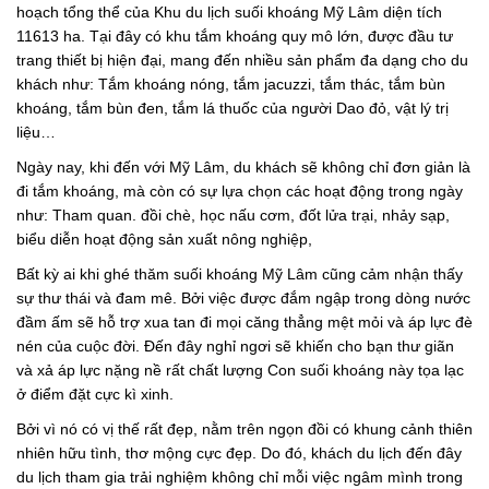
hoạch tổng thể của Khu du lịch suối khoáng Mỹ Lâm diện tích
11613 ha. Tại đây có khu tắm khoáng quy mô lớn, được đầu tư
trang thiết bị hiện đại, mang đến nhiều sản phẩm đa dạng cho du
khách như: Tắm khoáng nóng, tắm jacuzzi, tắm thác, tắm bùn
khoáng, tắm bùn đen, tắm lá thuốc của người Dao đỏ, vật lý trị
liệu…
Ngày nay, khi đến với Mỹ Lâm, du khách sẽ không chỉ đơn giản là
đi tắm khoáng, mà còn có sự lựa chọn các hoạt động trong ngày
như: Tham quan. đồi chè, học nấu cơm, đốt lửa trại, nhảy sạp,
biểu diễn hoạt động sản xuất nông nghiệp,
Bất kỳ ai khi ghé thăm suối khoáng Mỹ Lâm cũng cảm nhận thấy
sự thư thái và đam mê. Bởi việc được đắm ngập trong dòng nước
đầm ấm sẽ hỗ trợ xua tan đi mọi căng thẳng mệt mỏi và áp lực đè
nén của cuộc đời. Đến đây nghỉ ngơi sẽ khiến cho bạn thư giãn
và xả áp lực nặng nề rất chất lượng Con suối khoáng này tọa lạc
ở điểm đặt cực kì xinh.
Bởi vì nó có vị thế rất đẹp, nằm trên ngọn đồi có khung cảnh thiên
nhiên hữu tình, thơ mộng cực đẹp. Do đó, khách du lịch đến đây
du lịch tham gia trải nghiệm không chỉ mỗi việc ngâm mình trong