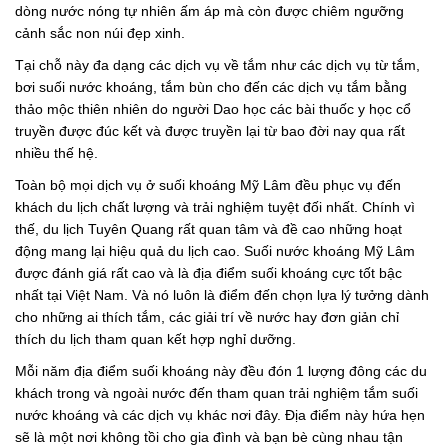
dòng nước nóng tự nhiên ấm áp mà còn được chiêm ngưỡng
cảnh sắc non núi đẹp xinh.
Tại chỗ này đa dạng các dịch vụ về tắm như các dịch vụ từ tắm,
bơi suối nước khoáng, tắm bùn cho đến các dịch vụ tắm bằng
thảo mộc thiên nhiên do người Dao học các bài thuốc y học cổ
truyền được đúc kết và được truyền lại từ bao đời nay qua rất
nhiều thế hệ.
Toàn bộ mọi dịch vụ ở suối khoáng Mỹ Lâm đều phục vụ đến
khách du lịch chất lượng và trải nghiệm tuyệt đối nhất. Chính vì
thế, du lịch Tuyên Quang rất quan tâm và đề cao những hoạt
động mang lại hiệu quả du lịch cao. Suối nước khoáng Mỹ Lâm
được đánh giá rất cao và là địa điểm suối khoáng cực tốt bậc
nhất tại Việt Nam. Và nó luôn là điểm đến chọn lựa lý tưởng dành
cho những ai thích tắm, các giải trí về nước hay đơn giản chỉ
thích du lịch tham quan kết hợp nghỉ dưỡng.
Mỗi năm địa điểm suối khoáng này đều đón 1 lượng đông các du
khách trong và ngoài nước đến tham quan trải nghiệm tắm suối
nước khoáng và các dịch vụ khác nơi đây. Địa điểm này hứa hẹn
sẽ là một nơi không tồi cho gia đình và bạn bè cùng nhau tận