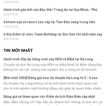
25/07/2026
Hành trình gắn kết của Bảo Việt Tràng An tại Quy Nhơn - Phú
23/07/2026
Yên
6 khách sạn và resort cao cấp tại Tam Đảo sang trọng tiện
20/07/2026
nghi
6 Địa điểm tổ chức Team Building tại Sóc Sơn tốt nhất hiện nay
18/07/2026
TIN MỚI NHẤT
Hành trình đầy ắp tiếng cười của HDH và M&A tại Hạ Long
Chuyến du lịch Hạ Long của HDH và M&A được tô điểm bằng bầu
không khí sôi nổi, những trải nghiệm thú vị cùng vô số khoảnh
khắc đáng nhớ. Từ vẻ đẹp của kỳ quan thiên nhiên đến những
[Mới nhất 2026] Bảng giá tour du thuyền Hạ Long từ 3 - 6 sao
phút giây đồng hành bên nhau, tất cả đã tạo nên một chuyến đi
Du thuyền Hạ Long không chỉ là một hành trình tham quan mà
tràn đầy cảm xúc và dấu ấn khó quên.
còn là trải nghiệm nghỉ dưỡng đẳng cấp giữa kỳ quan thiên nhiên
thế giới. Tuy nhiên, mỗi hạng du thuyền sẽ có mức giá và dịch vụ
Bảng giá vé tham quan các điểm du lịch Điện Biên cập nhật
khác nhau, khiến nhiều du khách băn khoăn khi lựa chọn. Bài viết
2026
Điện Biên không chỉ hấp dẫn du khách bởi những di tích lịch sử
dưới đây sẽ cập nhật bảng giá tour du thuyền Hạ Long mới nhất