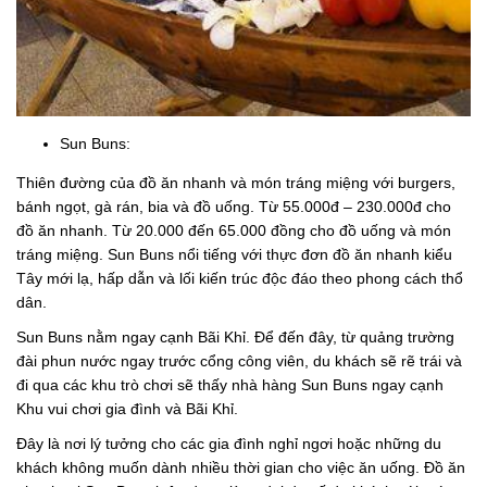
Sun Buns:
Thiên đường của đồ ăn nhanh và món tráng miệng với burgers,
bánh ngọt, gà rán, bia và đồ uống. Từ 55.000đ – 230.000đ cho
đồ ăn nhanh. Từ 20.000 đến 65.000 đồng cho đồ uống và món
tráng miệng. Sun Buns nổi tiếng với thực đơn đồ ăn nhanh kiểu
Tây mới lạ, hấp dẫn và lối kiến ​​trúc độc đáo theo phong cách thổ
dân.
Sun Buns nằm ngay cạnh Bãi Khỉ. Để đến đây, từ quảng trường
đài phun nước ngay trước cổng công viên, du khách sẽ rẽ trái và
đi qua các khu trò chơi sẽ thấy nhà hàng Sun Buns ngay cạnh
Khu vui chơi gia đình và Bãi Khỉ.
Đây là nơi lý tưởng cho các gia đình nghỉ ngơi hoặc những du
khách không muốn dành nhiều thời gian cho việc ăn uống. Đồ ăn