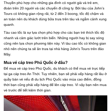
Thuyền phù hợp cho những gia đình có người già và trẻ em,
đoàn trên 20 người và các chuyến đi công ty. Bởi tàu của John’s
Tours có không gian rộng rãi, từ 2 đến 3 boong, tốc độ chậm và
an toàn nên du khách dùng bữa trưa trên tàu và ngắm cảnh xung
quanh.
Tàu cao tốc là sự lựa chọn phù hợp cho các bạn trẻ thích tốc độ
nhanh và cảm giác lướt trên biển. Những người hay bị say sóng
cũng nên lựa chọn phương tiện này. Vì tàu cao tốc có không gian
nhỏ nên chúng ta sẽ ăn trưa tại nhà hàng John's Tours trên đảo
Mây.
Mua vé cáp treo Phú Quốc ở đâu?
Để mua vé cáp treo Phú Quốc, du khách có thể mua vé trực tiếp
tại ga cáp treo An Thới. Tuy nhiên, bạn sẽ phải xếp hàng rất lâu ở
quầy bán vé nếu đi du lịch Phú Quốc vào mùa cao điểm, đồng
thời bạn cũng phải xếp hàng để lên cáp treo. Vì vậy bạn nên mua
vé trước để tiết kiệm thời gian.