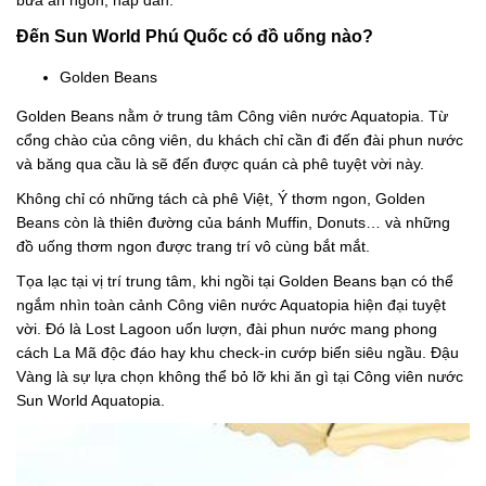
bữa ăn ngon, hấp dẫn.
Đến Sun World Phú Quốc có đồ uống nào?
Golden Beans
Golden Beans nằm ở trung tâm Công viên nước Aquatopia. Từ
cổng chào của công viên, du khách chỉ cần đi đến đài phun nước
và băng qua cầu là sẽ đến được quán cà phê tuyệt vời này.
Không chỉ có những tách cà phê Việt, Ý thơm ngon, Golden
Beans còn là thiên đường của bánh Muffin, Donuts… và những
đồ uống thơm ngon được trang trí vô cùng bắt mắt.
Tọa lạc tại vị trí trung tâm, khi ngồi tại Golden Beans bạn có thể
ngắm nhìn toàn cảnh Công viên nước Aquatopia hiện đại tuyệt
vời. Đó là Lost Lagoon uốn lượn, đài phun nước mang phong
cách La Mã độc đáo hay khu check-in cướp biển siêu ngầu. Đậu
Vàng là sự lựa chọn không thể bỏ lỡ khi ăn gì tại Công viên nước
Sun World Aquatopia.