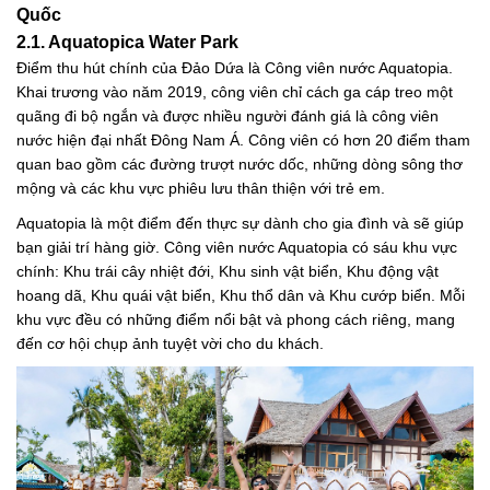
Quốc
2.1. Aquatopica Water Park
Điểm thu hút chính của Đảo Dứa là Công viên nước Aquatopia.
Khai trương vào năm 2019, công viên chỉ cách ga cáp treo một
quãng đi bộ ngắn và được nhiều người đánh giá là công viên
nước hiện đại nhất Đông Nam Á. Công viên có hơn 20 điểm tham
quan bao gồm các đường trượt nước dốc, những dòng sông thơ
mộng và các khu vực phiêu lưu thân thiện với trẻ em.
Aquatopia là một điểm đến thực sự dành cho gia đình và sẽ giúp
bạn giải trí hàng giờ. Công viên nước Aquatopia có sáu khu vực
chính: Khu trái cây nhiệt đới, Khu sinh vật biển, Khu động vật
hoang dã, Khu quái vật biển, Khu thổ dân và Khu cướp biển. Mỗi
khu vực đều có những điểm nổi bật và phong cách riêng, mang
đến cơ hội chụp ảnh tuyệt vời cho du khách.