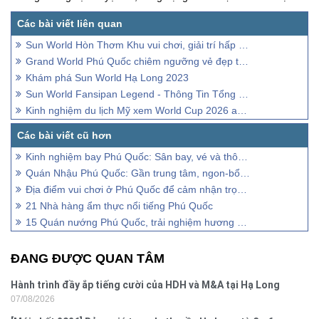
Sun World Hòn Thơm Khu vui chơi, giải trí hấp dẫn hàng đầu Việt Nam
Grand World Phú Quốc chiêm ngưỡng vẻ đẹp thiên đường đầy màu sắc
Khám phá Sun World Hạ Long 2023
Sun World Fansipan Legend - Thông Tin Tổng Hợp
Kinh nghiệm du lịch Mỹ xem World Cup 2026 an toàn, tiết kiệm
Kinh nghiệm bay Phú Quốc: Sân bay, vé và thông tin cần biết
Quán Nhậu Phú Quốc: Gần trung tâm, ngon-bổ-rẻ
Địa điểm vui chơi ở Phú Quốc để cảm nhận trọn vẹn niềm vui bất tận
21 Nhà hàng ẩm thực nổi tiếng Phú Quốc
15 Quán nướng Phú Quốc, trải nghiệm hương vị mộc mạc tươi ngon hấp dẫn của hải sản đánh bắt tại vùng biển ngọc
ĐANG ĐƯỢC QUAN TÂM
Hành trình đầy ắp tiếng cười của HDH và M&A tại Hạ Long
07/08/2026