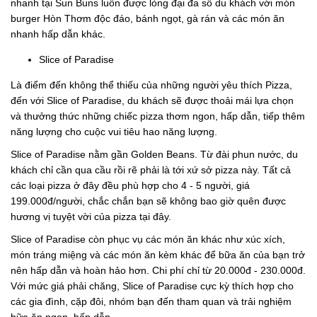
nhanh tại Sun Buns luôn được lòng đại đa số du khách với món
burger Hòn Thơm độc đáo, bánh ngọt, gà rán và các món ăn
nhanh hấp dẫn khác.
Slice of Paradise
Là điểm đến không thể thiếu của những người yêu thích Pizza,
đến với Slice of Paradise, du khách sẽ được thoải mái lựa chọn
và thưởng thức những chiếc pizza thơm ngon, hấp dẫn, tiếp thêm
năng lượng cho cuộc vui tiêu hao năng lượng.
Slice of Paradise nằm gần Golden Beans. Từ đài phun nước, du
khách chỉ cần qua cầu rồi rẽ phải là tới xứ sở pizza này. Tất cả
các loại pizza ở đây đều phù hợp cho 4 - 5 người, giá
199.000đ/người, chắc chắn bạn sẽ không bao giờ quên được
hương vị tuyệt vời của pizza tại đây.
Slice of Paradise còn phục vụ các món ăn khác như xúc xích,
món tráng miệng và các món ăn kèm khác để bữa ăn của bạn trở
nên hấp dẫn và hoàn hảo hơn. Chi phí chỉ từ 20.000đ - 230.000đ.
Với mức giá phải chăng, Slice of Paradise cực kỳ thích hợp cho
các gia đình, cặp đôi, nhóm bạn đến tham quan và trải nghiệm