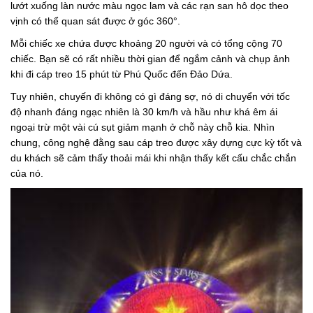
lướt xuống làn nước màu ngọc lam và các rạn san hô dọc theo
vịnh có thể quan sát được ở góc 360°.
Mỗi chiếc xe chứa được khoảng 20 người và có tổng cộng 70
chiếc. Bạn sẽ có rất nhiều thời gian để ngắm cảnh và chụp ảnh
khi đi cáp treo 15 phút từ Phú Quốc đến Đảo Dứa.
Tuy nhiên, chuyến đi không có gì đáng sợ, nó di chuyển với tốc
độ nhanh đáng ngạc nhiên là 30 km/h và hầu như khá êm ái
ngoại trừ một vài cú sụt giảm mạnh ở chỗ này chỗ kia. Nhìn
chung, công nghệ đằng sau cáp treo được xây dựng cực kỳ tốt và
du khách sẽ cảm thấy thoải mái khi nhận thấy kết cấu chắc chắn
của nó.