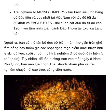
tuổi.
Trải nghiệm ROARING TIMBERS - tàu lượn siêu tốc bằng
gỗ đầu tiên và duy nhất tại Việt Nam với tốc độ tối đa
80km/h và EAGLE EYES - đài quan sát 360 độ từ độ cao
120m với tầm nhìn toàn cảnh Đảo Thơm tại Exotica Làng
bản.
Ngoài ra, bạn có thể tản bộ dọc bờ biển, nằm thư giãn trên ghế
tắm nắng hay tham gia các hoạt động mạo hiểm dưới nước như
jetski, dù kéo, cưỡi chuối… và trải nghiệm đi bộ dưới đáy biển (chi
phí tự túc). Tuy nhiên, để tận hưởng trọn vẹn một ngày ở Nam
Phú Quốc, bạn nên lựa chọn The Islands khám phá và trải
nghiệm chuyến đi cáp treo, công viên nước.