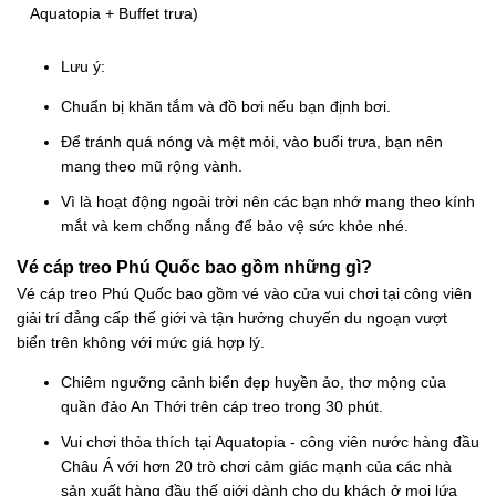
Aquatopia + Buffet trưa)
Lưu ý:
Chuẩn bị khăn tắm và đồ bơi nếu bạn định bơi.
Để tránh quá nóng và mệt mỏi, vào buổi trưa, bạn nên
mang theo mũ rộng vành.
Vì là hoạt động ngoài trời nên các bạn nhớ mang theo kính
mắt và kem chống nắng để bảo vệ sức khỏe nhé.
Vé cáp treo Phú Quốc bao gồm những gì?
Vé cáp treo Phú Quốc bao gồm vé vào cửa vui chơi tại công viên
giải trí đẳng cấp thế giới và tận hưởng chuyến du ngoạn vượt
biển trên không với mức giá hợp lý.
Chiêm ngưỡng cảnh biển đẹp huyền ảo, thơ mộng của
quần đảo An Thới trên cáp treo trong 30 phút.
Vui chơi thỏa thích tại Aquatopia - công viên nước hàng đầu
Châu Á với hơn 20 trò chơi cảm giác mạnh của các nhà
sản xuất hàng đầu thế giới dành cho du khách ở mọi lứa