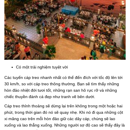
Có một trải nghiệm tuyệt vời
Các tuyến cáp treo nhanh nhất có thể đến đích với tốc độ lên tới
30 km/h, so với cáp treo thông thường. Bạn sẽ tìm thấy những
hòn đảo nhiệt đới tươi tốt, những rạn san hô rực rỡ và những
chiếc thuyền đánh cá đẹp như tranh vẽ bên dưới.
Cáp treo thỉnh thoảng sẽ dừng lại trên không trong một hoặc hai
phút, trong thời gian đó nó sẽ quay nhẹ. Khi nó đi qua những cột
xi măng cao trên mỗi hòn đảo giữ các dây cáp, chúng sẽ lao
xuống và lao thẳng xuống. Những người sợ độ cao sẽ thấy đây là