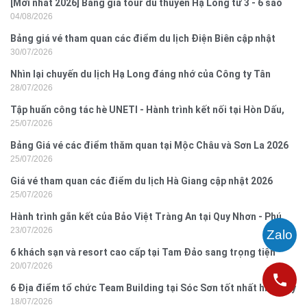
[Mới nhất 2026] Bảng giá tour du thuyền Hạ Long từ 3 - 6 sao
04/08/2026
Bảng giá vé tham quan các điểm du lịch Điện Biên cập nhật
30/07/2026
2026
Nhìn lại chuyến du lịch Hạ Long đáng nhớ của Công ty Tân
28/07/2026
Hưng 2026
Tập huấn công tác hè UNETI - Hành trình kết nối tại Hòn Dấu,
25/07/2026
Đồ Sơn
Bảng Giá vé các điểm thăm quan tại Mộc Châu và Sơn La 2026
25/07/2026
Giá vé tham quan các điểm du lịch Hà Giang cập nhật 2026
25/07/2026
Hành trình gắn kết của Bảo Việt Tràng An tại Quy Nhơn - Phú
23/07/2026
Yên
6 khách sạn và resort cao cấp tại Tam Đảo sang trọng tiện
20/07/2026
nghi
6 Địa điểm tổ chức Team Building tại Sóc Sơn tốt nhất hiện nay
18/07/2026