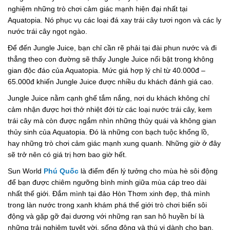
nghiệm những trò chơi cảm giác mạnh hiện đại nhất tại
Aquatopia. Nó phục vụ các loại đá xay trái cây tươi ngon và các ly
nước trái cây ngọt ngào.
Để đến Jungle Juice, bạn chỉ cần rẽ phải tại đài phun nước và đi
thẳng theo con đường sẽ thấy Jungle Juice nổi bật trong không
gian độc đáo của Aquatopia. Mức giá hợp lý chỉ từ 40.000đ –
65.000đ khiến Jungle Juice được nhiều du khách đánh giá cao.
Jungle Juice nằm cạnh ghế tắm nắng, nơi du khách không chỉ
cảm nhận được hơi thở nhiệt đới từ các loại nước trái cây, kem
trái cây mà còn được ngắm nhìn những thủy quái và không gian
thủy sinh của Aquatopia. Đó là những con bạch tuộc khổng lồ,
hay những trò chơi cảm giác mạnh xung quanh. Những giờ ở đây
sẽ trở nên có giá trị hơn bao giờ hết.
Sun World
Phú Quốc
là điểm đến lý tưởng cho mùa hè sôi động
để bạn được chiêm ngưỡng bình minh giữa mùa cáp treo dài
nhất thế giới. Đắm mình tại đảo Hòn Thơm xinh đẹp, thả mình
trong làn nước trong xanh khám phá thế giới trò chơi biển sôi
động và gặp gỡ đại dương với những rạn san hô huyền bí là
những trải nghiệm tuyệt vời, sống động và thú vị dành cho bạn.