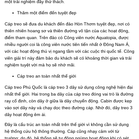
một trải nghiệm đầy thử thách.
Thăm một điểm đến tuyệt đẹp
Cáp treo sẽ đưa du khách đến đảo Hòn Thơm tuyệt đẹp, nơi có
thiên nhiên hoang sơ và thiên đường vô tận của các hoạt động,
điểm tham quan. Trên đảo có Công viên nước Aquatopia, được
nhiều người coi là công viên nước tiên tiến nhất ở Đông Nam Á,
với các hoạt động thú vị ngang tầm với các cuộc thi quốc tế. Công
viên giải trí này đảm bảo du khách sẽ có khoảng thời gian và trải
nghiệm tuyệt vời mà họ sẽ nhớ mãi.
Cáp treo an toàn nhất thế giới
Cáp treo Phú Quốc là cáp treo 3 dây sử dụng công nghệ hiện đại
nhất thế giới. Hai trong ba dây của cáp treo đóng vai trò là đường
ray cố định, còn dây ở giữa là dây chuyển động. Cabin được kẹp
vào sợi dây này và chạy dọc theo đường cáp. Nhờ đó, dây treo 3
dây hoạt động êm ái.
Đây là cấu trúc an toàn nhất trên thế giới vì không cần sử dụng
hệ thống cứu hộ thông thường. Cáp cũng nhạy cảm với từ
trường; do đó, hệ thống sẽ tự động ngừng hoạt động khi có sét