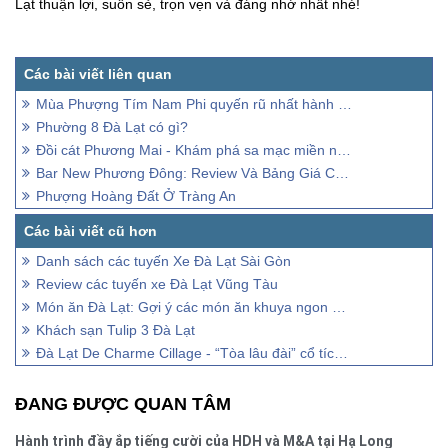
Lạt thuận lợi, suôn sẻ, trọn vẹn và đáng nhớ nhất nhé!
Mùa Phượng Tím Nam Phi quyến rũ nhất hành tinh
Phường 8 Đà Lạt có gì?
Đồi cát Phương Mai - Khám phá sa mạc miền nhiệt đới
Bar New Phương Đông: Review Và Bảng Giá Cập Nhật 2023
Phượng Hoàng Đất Ở Tràng An
Danh sách các tuyến Xe Đà Lạt Sài Gòn
Review các tuyến xe Đà Lạt Vũng Tàu
Món ăn Đà Lạt: Gợi ý các món ăn khuya ngon ở Đà Lạt
Khách sạn Tulip 3 Đà Lạt
Đà Lạt De Charme Cillage - “Tòa lâu đài” cổ tích trong lòng phố núi
ĐANG ĐƯỢC QUAN TÂM
Hành trình đầy ắp tiếng cười của HDH và M&A tại Hạ Long