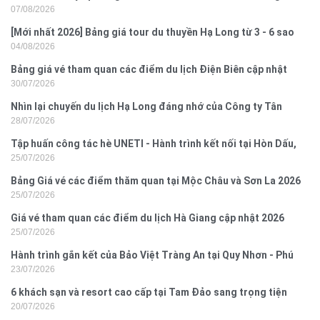
07/08/2026
[Mới nhất 2026] Bảng giá tour du thuyền Hạ Long từ 3 - 6 sao
04/08/2026
Bảng giá vé tham quan các điểm du lịch Điện Biên cập nhật
30/07/2026
2026
Nhìn lại chuyến du lịch Hạ Long đáng nhớ của Công ty Tân
28/07/2026
Hưng 2026
Tập huấn công tác hè UNETI - Hành trình kết nối tại Hòn Dấu,
25/07/2026
Đồ Sơn
Bảng Giá vé các điểm thăm quan tại Mộc Châu và Sơn La 2026
25/07/2026
Giá vé tham quan các điểm du lịch Hà Giang cập nhật 2026
25/07/2026
Hành trình gắn kết của Bảo Việt Tràng An tại Quy Nhơn - Phú
23/07/2026
Yên
6 khách sạn và resort cao cấp tại Tam Đảo sang trọng tiện
20/07/2026
nghi