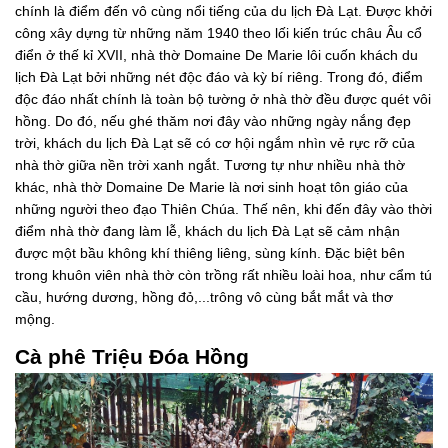
chính là điểm đến vô cùng nổi tiếng của du lịch Đà Lạt. Được khởi
công xây dựng từ những năm 1940 theo lối kiến trúc châu Âu cổ
điển ở thế kỉ XVII, nhà thờ Domaine De Marie lôi cuốn khách du
lịch Đà Lạt bởi những nét độc đáo và kỳ bí riêng. Trong đó, điểm
độc đáo nhất chính là toàn bộ tường ở nhà thờ đều được quét vôi
hồng. Do đó, nếu ghé thăm nơi đây vào những ngày nắng đẹp
trời, khách du lịch Đà Lạt sẽ có cơ hội ngắm nhìn vẻ rực rỡ của
nhà thờ giữa nền trời xanh ngắt. Tương tự như nhiều nhà thờ
khác, nhà thờ Domaine De Marie là nơi sinh hoạt tôn giáo của
những người theo đạo Thiên Chúa. Thế nên, khi đến đây vào thời
điểm nhà thờ đang làm lễ, khách du lịch Đà Lạt sẽ cảm nhận
được một bầu không khí thiêng liêng, sùng kính. Đặc biệt bên
trong khuôn viên nhà thờ còn trồng rất nhiều loài hoa, như cẩm tú
cầu, hướng dương, hồng đỏ,...trông vô cùng bắt mắt và thơ
mộng.
Cà phê Triệu Đóa Hồng