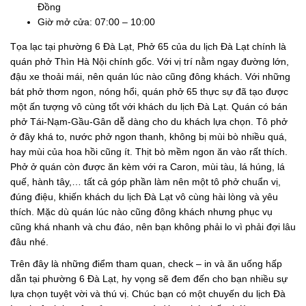
Đồng
Giờ mở cửa: 07:00 – 10:00
Tọa lạc tại phường 6 Đà Lạt, Phở 65 của du lịch Đà Lạt chính là
quán phở Thìn Hà Nội chính gốc. Với vị trí nằm ngay đường lớn,
đậu xe thoải mái, nên quán lúc nào cũng đông khách. Với những
bát phở thơm ngon, nóng hổi, quán phở 65 thực sự đã tạo được
một ấn tượng vô cùng tốt với khách du lịch Đà Lạt. Quán có bán
phở Tái-Nạm-Gầu-Gân dễ dàng cho du khách lựa chọn. Tô phở
ở đây khá to, nước phở ngon thanh, không bị mùi bò nhiều quá,
hay mùi của hoa hồi cũng ít. Thịt bò mềm ngon ăn vào rất thích.
Phở ở quán còn được ăn kèm với ra Caron, mùi tàu, lá húng, lá
quế, hành tây,… tất cả góp phần làm nên một tô phở chuẩn vị,
đúng điệu, khiến khách du lịch Đà Lạt vô cùng hài lòng và yêu
thích. Mặc dù quán lúc nào cũng đông khách nhưng phục vụ
cũng khá nhanh và chu đáo, nên bạn không phải lo vì phải đợi lâu
đâu nhé.
Trên đây là những điểm tham quan, check – in và ăn uống hấp
dẫn tại phường 6 Đà Lạt, hy vọng sẽ đem đến cho bạn nhiều sự
lựa chọn tuyệt vời và thú vị. Chúc bạn có một chuyến du lịch Đà