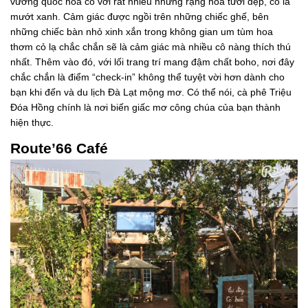
vương quốc hoa cỏ với rất nhiều những rặng hoa tươi đẹp, cỏ lá
mướt xanh. Cảm giác được ngồi trên những chiếc ghế, bên
những chiếc bàn nhỏ xinh xắn trong không gian um tùm hoa
thơm cỏ lạ chắc chắn sẽ là cảm giác mà nhiều cô nàng thích thú
nhất. Thêm vào đó, với lối trang trí mang đậm chất boho, nơi đây
chắc chắn là điểm “check-in” không thể tuyệt vời hơn dành cho
bạn khi đến và du lịch Đà Lạt mộng mơ. Có thể nói, cà phê Triệu
Đóa Hồng chính là nơi biến giấc mơ công chúa của bạn thành
hiện thực.
Route’66 Café