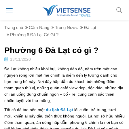
Trang chủ
Cẩm Nang
Trong Nước
Đà Lạt
Phường 6 Đà Lạt Có Gì ?
Phường 6 Đà Lạt có gì ?
13/11/2020
Đà Lạt không nhiều khói bụi, không đèn đỏ, nằm trên một cao
nguyên rộng lớn mát mẻ chính là điểm đến lý tưởng dành cho
bạn trong hè này. Nơi đây hấp dẫn du khách bởi những điểm
tham quan thú vị, những quán café view đẹp, độc đáo, những địa
chỉ ăn uống đúng chuẩn ngon – bổ - rẻ, cùng cảnh sắc thiên
nhiên tuyệt vời thơ mộng,…
Tất cả đã tạo nên một
du lịch Đà Lạt
lôi cuốn, trẻ trung, tươi
mới, khiến ai nấy đều thổn thức không nguôi. Là nơi sở hữu nhiều
điểm tham quan, ăn uống hấp dẫn, phường 6 chính là nơi bạn có
thể khám phá thỏa thích trong chuyến du lịch Đà Lạt của mình.