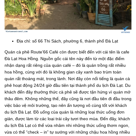
Địa chỉ: số 66 Thi Sách, phường 6, thành phố Đà Lạt
Quán cà phê Route’66 Café còn được biết đến với cái tên là cafe
Đà Lạt Hoa Hồng. Nguồn gốc cái tên này đến từ một đặc điểm
nhận dạng rất riêng của quán café – đó là quán trồng rất nhiều
hoa hồng, cùng với đó là không gian cây xanh bao trùm toàn
quán rất thoáng mát, trong lành. Nơi đây còn nổi tiếng là quán cà
phê hoạt động 24/24 giờ đầu tiên tại thành phố du lịch Đà Lạt. Du
khách đến đây thưởng thức cà phê sẽ được tận hứng vì quán mở
thâu đêm. Không những thế, đây cũng là nơi đầu tiên đi đầu trong
việc bảo vệ môi trường, tạo nên ấn tượng vô cùng tốt với khách
du lịch Đà Lạt. Đồ uống của quán là những loại thức uống đơn
giản, được làm từ các loại trái cây tươi theo mùa. Đến đây, khách
du lịch Đà Lạt có thể vừa nhâm nhi những thức uống thơm ngon,
vừa có thể “check – in” tự sướng với những chậu hoa hồng nhiều