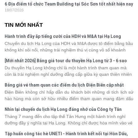
6 Địa điểm tổ chức Team Building tại Sóc Sơn tốt nhất hiện nay
18/07/2026
TIN MỚI NHẤT
Hành trình đầy ắp tiếng cười của HDH và M&A tại Hạ Long
Chuyến du lịch Hạ Long của HDH và M&A được tô điểm bằng bầu
không khí sôi nổi, những trải nghiệm thú vị cùng vô số khoảnh
khắc đáng nhớ. Từ vẻ đẹp của kỳ quan thiên nhiên đến những
[Mới nhất 2026] Bảng giá tour du thuyền Hạ Long từ 3 - 6 sao
phút giây đồng hành bên nhau, tất cả đã tạo nên một chuyến đi
Du thuyền Hạ Long không chỉ là một hành trình tham quan mà
tràn đầy cảm xúc và dấu ấn khó quên.
còn là trải nghiệm nghỉ dưỡng đẳng cấp giữa kỳ quan thiên nhiên
thế giới. Tuy nhiên, mỗi hạng du thuyền sẽ có mức giá và dịch vụ
Bảng giá vé tham quan các điểm du lịch Điện Biên cập nhật
khác nhau, khiến nhiều du khách băn khoăn khi lựa chọn. Bài viết
2026
Điện Biên không chỉ hấp dẫn du khách bởi những di tích lịch sử
dưới đây sẽ cập nhật bảng giá tour du thuyền Hạ Long mới nhất
hào hùng mà còn sở hữu nhiều điểm tham quan mang đậm dấu
2026 từ 3 - 6 sao, giúp bạn dễ dàng so sánh và tìm được hành
ấn văn hóa và thiên nhiên Tây Bắc. Nếu đang lên kế hoạch khám
trình phù hợp với nhu cầu cũng như ngân sách.
Nhìn lại chuyến du lịch Hạ Long đáng nhớ của Công ty Tân
phá vùng đất này, việc cập nhật trước giá vé sẽ giúp bạn chủ
Hưng 2026
Tháng 7 mang đến cho tập thể Tân Hưng một hành trình nghỉ
động hơn trong lịch trình và chi phí. Cùng Vietsense Travel tham
dưỡng đầy ý nghĩa tại Hạ Long. Không chỉ được hòa mình vào vẻ
khảo bảng giá vé tham quan các điểm
du lịch Điện Biên
mới nhất
đẹp của di sản thiên nhiên thế giới, các thành viên còn có dịp gắn
năm 2026 ngay dưới đây.
Tập huấn công tác hè UNETI - Hành trình kết nối tại Hòn Dấu,
kết, sẻ chia và lưu giữ nhiều khoảnh khắc đáng nhớ. Hãy cùng