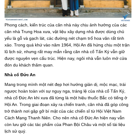
Phong cách, kiến trúc của căn nhà này chịu ảnh hưởng của các
căn nhà Trung Hoa xưa, vật liệu xây dựng nhà được dùng chủ
yếu là gỗ và gạch lát, các đường nét chạm trổ hoa văn rất tinh
xảo. Trong quá khứ vào năm 1964, Hội An đã hứng chịu một trận
lũ lịch sử, nhưng rất may mắn rằng căn nhà cổ Tấn Ký vẫn giữ
được nguyên vẹn cấu trúc. Hiện nay, ngôi nhà vẫn luôn mở cửa
đón du khách thăm quan.
Nhà cổ Đức An
Mang trong mình một nét đẹp hơi hướng giản dị, mộc mạc, trái
ngược hoàn toàn với sự nguy nga, tráng lệ của nhà cổ Tấn Ký,
nhà cổ Đức An khi xưa đã từng là một hiệu thuốc Bắc có tiếng ở
Hội An. Trong giai đoạn xảy ra chiến tranh, căn nhà đã góp công
trở thành nơi gặp gỡ bí mật của các chiến sĩ từ Hội Việt Nam
Cách Mạng Thanh Niên. Cho nên nhà cổ Đức An hiện nay vẫn
còn lưu giữ các tác phẩm của Phan Bội Châu và một số tài liệu
lịch sử quý.