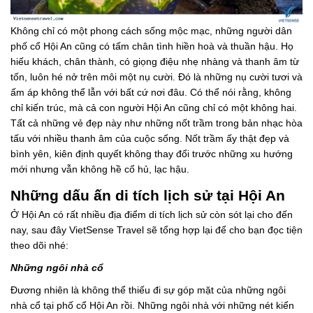
Không chỉ có một phong cách sống mộc mạc, những người dân
phố cổ Hội An cũng có tấm chân tình hiền hoà và thuần hậu. Họ
hiếu khách, chân thành, có giọng điệu nhẹ nhàng và thanh âm từ
tốn, luôn hé nở trên môi một nụ cười. Đó là những nụ cười tươi và
ấm áp không thể lẫn với bất cứ nơi đâu. Có thể nói rằng, không
chỉ kiến trúc, mà cả con người Hội An cũng chỉ có một không hai.
Tất cả những vẻ đẹp này như những nốt trầm trong bản nhạc hòa
tấu với nhiều thanh âm của cuộc sống. Nốt trầm ấy thật đẹp và
bình yên, kiên định quyết không thay đổi trước những xu hướng
mới nhưng vẫn không hề cổ hủ, lạc hậu.
Những dấu ấn di tích lịch sử tại Hội An
Ở Hội An có rất nhiều địa điểm di tích lịch sử còn sót lại cho đến
nay, sau đây VietSense Travel sẽ tổng hợp lại để cho bạn đọc tiện
theo dõi nhé:
Những ngôi nhà cổ
Đương nhiên là không thể thiếu đi sự góp mặt của những ngôi
nhà cổ tại phố cổ Hội An rồi. Những ngôi nhà với những nét kiến