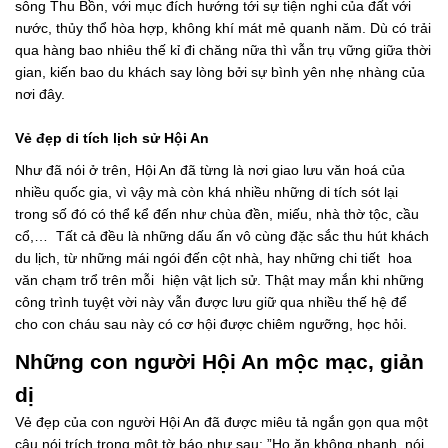
sông Thu Bồn, với mục đích hướng tới sự tiện nghi của đất với
nước, thủy thổ hòa hợp, không khí mát mẻ quanh năm. Dù có trải
qua hàng bao nhiêu thế kỉ đi chăng nữa thì vẫn trụ vững giữa thời
gian, kiến bao du khách say lòng bởi sự bình yên nhẹ nhàng của
nơi đây.
Vẻ đẹp di tích lịch sử Hội An
Như đã nói ở trên, Hội An đã từng là nơi giao lưu văn hoá của
nhiều quốc gia, vì vậy mà còn khá nhiều những di tích sót lại
trong số đó có thể kể đến như chùa đền, miếu, nhà thờ tộc, cầu
cổ,… Tất cả đều là những dấu ấn vô cùng đặc sắc thu hút khách
du lịch, từ những mái ngói đến cột nhà, hay những chi tiết hoa
văn chạm trổ trên mỗi hiện vật lịch sử. Thật may mắn khi những
công trình tuyệt vời này vẫn được lưu giữ qua nhiều thế hệ để
cho con cháu sau này có cơ hội được chiêm ngưỡng, học hỏi.
Những con người Hội An mộc mạc, giản
dị
Vẻ đẹp của con người Hội An đã được miêu tả ngắn gọn qua một
câu nói trích trong một tờ báo như sau: ”Họ ăn không nhanh, nói