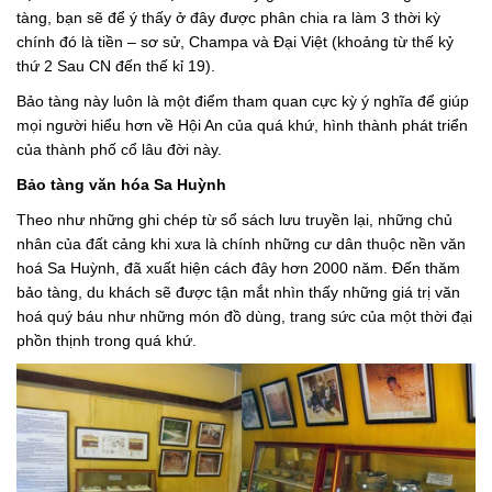
tàng, bạn sẽ để ý thấy ở đây được phân chia ra làm 3 thời kỳ
chính đó là tiền – sơ sử, Champa và Đại Việt (khoảng từ thế kỷ
thứ 2 Sau CN đến thế kỉ 19).
Bảo tàng này luôn là một điểm tham quan cực kỳ ý nghĩa để giúp
mọi người hiểu hơn về Hội An của quá khứ, hình thành phát triển
của thành phố cổ lâu đời này.
Bảo tàng văn hóa Sa Huỳnh
Theo như những ghi chép từ sổ sách lưu truyền lại, những chủ
nhân của đất cảng khi xưa là chính những cư dân thuộc nền văn
hoá Sa Huỳnh, đã xuất hiện cách đây hơn 2000 năm. Đến thăm
bảo tàng, du khách sẽ được tận mắt nhìn thấy những giá trị văn
hoá quý báu như những món đồ dùng, trang sức của một thời đại
phồn thịnh trong quá khứ.