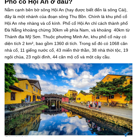
Phố cổ Hội An ở đâu?
Nằm cạnh bên bờ sông Hội An (hay được biết đến là sông Cái),
đây là một nhánh của đoạn sông Thu Bồn. Chính là khu phố cổ
Hội An nhẹ nhàng và cổ kính. Phố cổ Hội An chỉ cách thành phố
Đà Nẵng khoảng chừng 30km về phía Nam, và khoảng 40km từ
Thánh địa Mỹ Sơn. Thuộc phường Minh An, khu phố cổ này có
diện tích 2 km², bao gồm 1360 di tích. Trong số đó có 1068 căn
nhà cổ, 11 giếng nước cổ, 43 miến thờ thần, 38 nhà thời tộc, 19
ngôi chùa, 23 ngôi đình, 44 căn mộ cổ và một cây cầu.