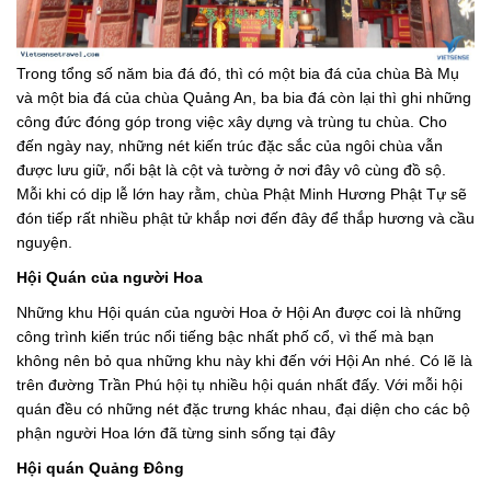
Trong tổng số năm bia đá đó, thì có một bia đá của chùa Bà Mụ
và một bia đá của chùa Quảng An, ba bia đá còn lại thì ghi những
công đức đóng góp trong việc xây dựng và trùng tu chùa. Cho
đến ngày nay, những nét kiến trúc đặc sắc của ngôi chùa vẫn
được lưu giữ, nổi bật là cột và tường ở nơi đây vô cùng đồ sộ.
Mỗi khi có dịp lễ lớn hay rằm, chùa Phật Minh Hương Phật Tự sẽ
đón tiếp rất nhiều phật tử khắp nơi đến đây để thắp hương và cầu
nguyện.
Hội Quán của người Hoa
Những khu Hội quán của người Hoa ở Hội An được coi là những
công trình kiến trúc nổi tiếng bậc nhất phố cổ, vì thế mà bạn
không nên bỏ qua những khu này khi đến với Hội An nhé. Có lẽ là
trên đường Trần Phú hội tụ nhiều hội quán nhất đấy. Với mỗi hội
quán đều có những nét đặc trưng khác nhau, đại diện cho các bộ
phận người Hoa lớn đã từng sinh sống tại đây
Hội quán Quảng Đông