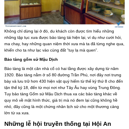
Không chỉ dừng lại ở đó, du khách còn được tìm hiểu những
những tập tục xưa được bảo tàng tái hiện lại, ví dụ như cưới hỏi,
ma chay, hay những quan niệm thời xưa mà ta đã từng nghe qua,
khiến cho ta như lạc vào cùng đất ”tuy lạ mà quen”.
Bảo tàng gốm sứ Mậu Dịch
Bảo tàng là một căn nhà cổ có hai tầng được xây dựng từ năm
1920. Bảo tàng nằm ở số 80 đường Trần Phú, nơi đây nơi trưng
bày và lưu trữ hơn 430 hiện vật quý hiếm từ thế kỷ thứ 8 cho đến
tận thế kỷ 18, đến từ mọi nơi như Tây Âu hay vùng Trung Đông.
Tuy bảo tàng Gốm sứ Mậu Dịch thua xa các bảo tàng khác về
quy mô về mặt hình thức, giá trị mà nó đem lại cũng không hề
nhỏ, đây cũng là một chứng nhân lịch sử cho một thương cảng
lớn từ xa xưa.
Những lễ hội truyền thống tại Hội An