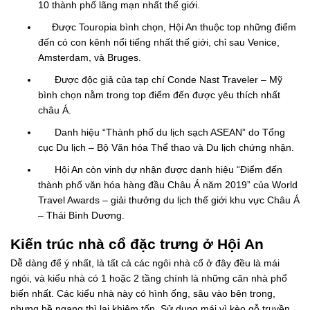
10 thành phố lãng mạn nhất thế giới.
Được Touropia bình chọn, Hội An thuộc top những điểm
đến có con kênh nổi tiếng nhất thế giới, chỉ sau Venice,
Amsterdam, và Bruges.
Được độc giả của tạp chí Conde Nast Traveler – Mỹ
bình chọn nằm trong top điểm đến được yêu thích nhất
châu Á.
Danh hiệu “Thành phố du lịch sạch ASEAN” do Tổng
cục Du lịch – Bộ Văn hóa Thể thao và Du lịch chứng nhận.
Hội An còn vinh dự nhận được danh hiệu “Điểm đến
thành phố văn hóa hàng đầu Châu Á năm 2019” của World
Travel Awards – giải thưởng du lịch thế giới khu vực Châu Á
– Thái Bình Dương.
Kiến trúc nhà cổ đặc trưng ở Hội An
Dễ dàng để ý nhất, là tất cả các ngôi nhà cổ ở đây đều là mái
ngói, và kiểu nhà có 1 hoặc 2 tầng chính là những căn nhà phổ
biến nhất. Các kiểu nhà này có hình ống, sâu vào bên trong,
nhưng bề ngang thì lại khiêm tốn. Sử dụng mái vì kèo gỗ truyền