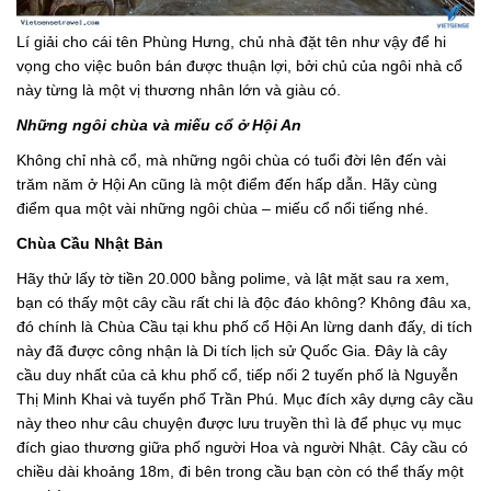
Lí giải cho cái tên Phùng Hưng, chủ nhà đặt tên như vậy để hi
vọng cho việc buôn bán được thuận lợi, bởi chủ của ngôi nhà cổ
này từng là một vị thương nhân lớn và giàu có.
Những ngôi chùa và miếu cổ ở Hội An
Không chỉ nhà cổ, mà những ngôi chùa có tuổi đời lên đến vài
trăm năm ở Hội An cũng là một điểm đến hấp dẫn. Hãy cùng
điểm qua một vài những ngôi chùa – miếu cổ nổi tiếng nhé.
Chùa Cầu Nhật Bản
Hãy thử lấy tờ tiền 20.000 bằng polime, và lật mặt sau ra xem,
bạn có thấy một cây cầu rất chi là độc đáo không? Không đâu xa,
đó chính là Chùa Cầu tại khu phố cổ Hội An lừng danh đấy, di tích
này đã được công nhận là Di tích lịch sử Quốc Gia. Đây là cây
cầu duy nhất của cả khu phố cổ, tiếp nối 2 tuyến phố là Nguyễn
Thị Minh Khai và tuyến phố Trần Phú. Mục đích xây dựng cây cầu
này theo như câu chuyện được lưu truyền thì là để phục vụ mục
đích giao thương giữa phố người Hoa và người Nhật. Cây cầu có
chiều dài khoảng 18m, đi bên trong cầu bạn còn có thể thấy một