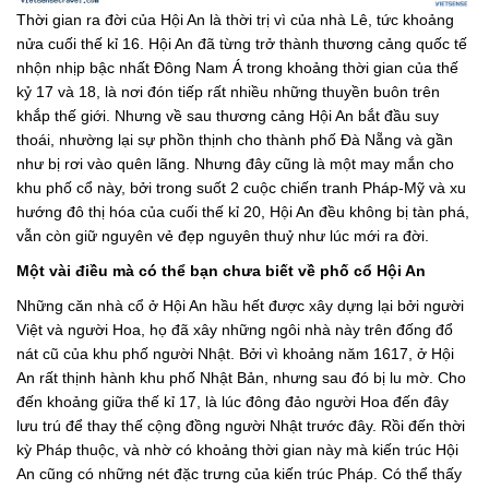
Thời gian ra đời của Hội An là thời trị vì của nhà Lê, tức khoảng
nửa cuối thế kỉ 16. Hội An đã từng trở thành thương cảng quốc tế
nhộn nhịp bậc nhất Đông Nam Á trong khoảng thời gian của thế
kỷ 17 và 18, là nơi đón tiếp rất nhiều những thuyền buôn trên
khắp thế giới. Nhưng về sau thương cảng Hội An bắt đầu suy
thoái, nhường lại sự phồn thịnh cho thành phố Đà Nẵng và gần
như bị rơi vào quên lãng. Nhưng đây cũng là một may mắn cho
khu phố cổ này, bởi trong suốt 2 cuộc chiến tranh Pháp-Mỹ và xu
hướng đô thị hóa của cuối thế kỉ 20, Hội An đều không bị tàn phá,
vẫn còn giữ nguyên vẻ đẹp nguyên thuỷ như lúc mới ra đời.
Một vài điều mà có thể bạn chưa biết về phố cổ Hội An
Những căn nhà cổ ở Hội An hầu hết được xây dựng lại bởi người
Việt và người Hoa, họ đã xây những ngôi nhà này trên đống đổ
nát cũ của khu phố người Nhật. Bởi vì khoảng năm 1617, ở Hội
An rất thịnh hành khu phố Nhật Bản, nhưng sau đó bị lu mờ. Cho
đến khoảng giữa thế kỉ 17, là lúc đông đảo người Hoa đến đây
lưu trú để thay thế cộng đồng người Nhật trước đây. Rồi đến thời
kỳ Pháp thuộc, và nhờ có khoảng thời gian này mà kiến trúc Hội
An cũng có những nét đặc trưng của kiến trúc Pháp. Có thể thấy