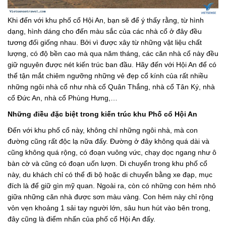
Khi đến với khu phố cổ Hội An, bạn sẽ để ý thấy rằng, từ hình
dạng, hình dáng cho đến màu sắc của các nhà cổ ở đây đều
tương đối giống nhau. Bởi vì được xây từ những vật liệu chất
lượng, có độ bền cao mà qua năm tháng, các căn nhà cổ này đều
giữ nguyên được nét kiến trúc ban đầu. Hãy đến với Hội An để có
thể tận mắt chiêm ngưỡng những vẻ đẹp cổ kính của rất nhiều
những ngôi nhà cổ như nhà cổ Quân Thắng, nhà cổ Tân Ký, nhà
cổ Đức An, nhà cổ Phùng Hưng,…
Những điều đặc biệt trong kiến trúc khu Phố cổ Hội An
Đến với khu phố cổ này, không chỉ những ngôi nhà, mà con
đường cũng rất độc lạ nữa đấy. Đường ở đây không quá dài và
cũng không quá rộng, có đoạn vuông vức, chạy dọc ngang như ô
bàn cờ và cũng có đoạn uốn lượn. Di chuyển trong khu phố cổ
này, du khách chỉ có thể đi bộ hoặc di chuyển bằng xe đạp, mục
đích là để giữ gìn mỹ quan. Ngoài ra, còn có những con hẻm nhỏ
giữa những căn nhà được sơn màu vàng. Con hẻm này chỉ rộng
vỏn vẹn khoảng 1 sải tay người lớn, sâu hun hút vào bên trong,
đây cũng là điểm nhấn của phố cổ Hội An đấy.