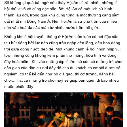
Sẽ không gì quá bất ngờ nếu thấy Hội An có rất nhiều những lễ
hội thú vị và vô cùng đặc sắc. Bởi Hội An có một lịch sử hình
thành lâu đời, trong quá khứ cũng từng là một thương cảng sầm
uất nhất nhì Đông Nam Á. Nên Hội An là sự pha trộn của nhiều
nền văn hoá đa sắc màu từ nhiều nước trên thế giới.
Không khí lễ hội truyền thống ở Hội An luôn luôn có nét đặc sắc
thu hút riêng bởi lúc nào cũng tràn ngập đèn lồng, đèn hoa đăng
trôi giữa dòng nước đẹp đẽ. Một khung cảnh lễ hội nhộn nhịp vui
tươi nhưng cũng không kém phần thơ mộng, hữu tình và đong
đầy hoài niệm. Khi vào những dịp lễ lớn, sẽ còn có những trò chơi
dân gian của dân cư nơi đây để cho du khách có cơ hội được trải
nghiệm, có thể kể đến như hò giã gạo, thi cờ tướng, đánh bài
chòi… Tất cả những trò chơi này sẽ giúp bạn quên đi bao nhiêu
muộn phiền đấy.