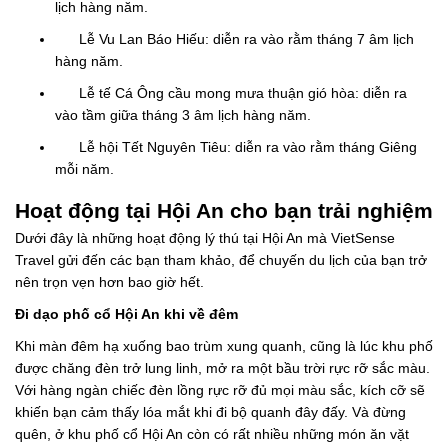
lịch hàng năm.
Lễ Vu Lan Báo Hiếu: diễn ra vào rằm tháng 7 âm lịch
hàng năm.
Lễ tế Cá Ông cầu mong mưa thuận gió hòa: diễn ra
vào tầm giữa tháng 3 âm lịch hàng năm.
Lễ hội Tết Nguyên Tiêu: diễn ra vào rằm tháng Giêng
mỗi năm.
Hoạt động tại Hội An cho bạn trải nghiệm
Dưới đây là những hoạt động lý thú tại Hội An mà VietSense
Travel gửi đến các bạn tham khảo, để chuyến du lịch của bạn trở
nên trọn vẹn hơn bao giờ hết.
Đi dạo phố cổ Hội An khi về đêm
Khi màn đêm hạ xuống bao trùm xung quanh, cũng là lúc khu phố
được chăng đèn trở lung linh, mở ra một bầu trời rực rỡ sắc màu.
Với hàng ngàn chiếc đèn lồng rực rỡ đủ mọi màu sắc, kích cỡ sẽ
khiến bạn cảm thấy lóa mắt khi đi bộ quanh đây đấy. Và đừng
quên, ở khu phố cổ Hội An còn có rất nhiều những món ăn vặt