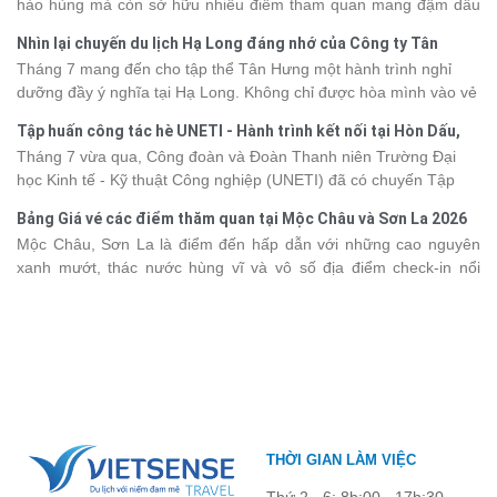
hào hùng mà còn sở hữu nhiều điểm tham quan mang đậm dấu
2026 từ 3 - 6 sao, giúp bạn dễ dàng so sánh và tìm được hành
ấn văn hóa và thiên nhiên Tây Bắc. Nếu đang lên kế hoạch khám
trình phù hợp với nhu cầu cũng như ngân sách.
Nhìn lại chuyến du lịch Hạ Long đáng nhớ của Công ty Tân
phá vùng đất này, việc cập nhật trước giá vé sẽ giúp bạn chủ
Hưng 2026
Tháng 7 mang đến cho tập thể Tân Hưng một hành trình nghỉ
động hơn trong lịch trình và chi phí. Cùng Vietsense Travel tham
dưỡng đầy ý nghĩa tại Hạ Long. Không chỉ được hòa mình vào vẻ
khảo bảng giá vé tham quan các điểm
du lịch Điện Biên
mới nhất
đẹp của di sản thiên nhiên thế giới, các thành viên còn có dịp gắn
năm 2026 ngay dưới đây.
Tập huấn công tác hè UNETI - Hành trình kết nối tại Hòn Dấu,
kết, sẻ chia và lưu giữ nhiều khoảnh khắc đáng nhớ. Hãy cùng
Đồ Sơn
Tháng 7 vừa qua, Công đoàn và Đoàn Thanh niên Trường Đại
nhìn lại chuyến đi ngập tràn niềm vui và những trải nghiệm khó
học Kinh tế - Kỹ thuật Công nghiệp (UNETI) đã có chuyến Tập
quên.
huấn công tác hè 2026 đầy ý nghĩa tại Hòn Dấu - Đồ Sơn. Không
Bảng Giá vé các điểm thăm quan tại Mộc Châu và Sơn La 2026
chỉ là dịp nâng cao kỹ năng và chia sẻ kinh nghiệm công tác,
Mộc Châu, Sơn La là điểm đến hấp dẫn với những cao nguyên
chương trình còn mang đến những hoạt động giao lưu sôi nổi,
xanh mướt, thác nước hùng vĩ và vô số địa điểm check-in nổi
góp phần gắn kết tập thể và lưu giữ nhiều kỷ niệm đáng nhớ.
tiếng. Trước khi lên đường, việc cập nhật giá vé tham quan sẽ
giúp bạn chủ động hơn trong việc lên lịch trình và dự trù chi phí
du lịch Mộc Châu
. Cùng Vietsense Travel tham khảo bảng giá vé
tham quan các điểm du lịch ở Sơn La 2026 mới nhất ngay dưới
đây.
THỜI GIAN LÀM VIỆC