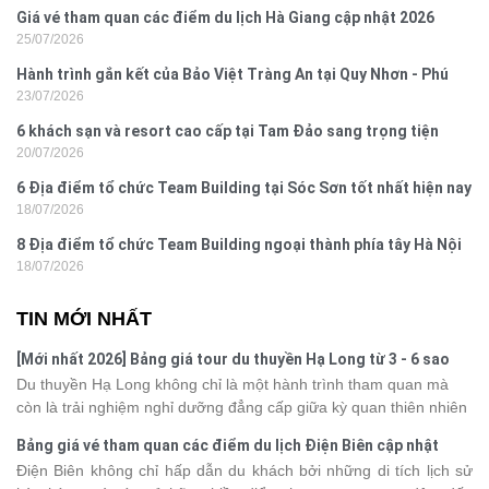
Giá vé tham quan các điểm du lịch Hà Giang cập nhật 2026
25/07/2026
Hành trình gắn kết của Bảo Việt Tràng An tại Quy Nhơn - Phú
23/07/2026
Yên
6 khách sạn và resort cao cấp tại Tam Đảo sang trọng tiện
20/07/2026
nghi
6 Địa điểm tổ chức Team Building tại Sóc Sơn tốt nhất hiện nay
18/07/2026
8 Địa điểm tổ chức Team Building ngoại thành phía tây Hà Nội
18/07/2026
TIN MỚI NHẤT
[Mới nhất 2026] Bảng giá tour du thuyền Hạ Long từ 3 - 6 sao
Du thuyền Hạ Long không chỉ là một hành trình tham quan mà
còn là trải nghiệm nghỉ dưỡng đẳng cấp giữa kỳ quan thiên nhiên
thế giới. Tuy nhiên, mỗi hạng du thuyền sẽ có mức giá và dịch vụ
Bảng giá vé tham quan các điểm du lịch Điện Biên cập nhật
khác nhau, khiến nhiều du khách băn khoăn khi lựa chọn. Bài viết
2026
Điện Biên không chỉ hấp dẫn du khách bởi những di tích lịch sử
dưới đây sẽ cập nhật bảng giá tour du thuyền Hạ Long mới nhất