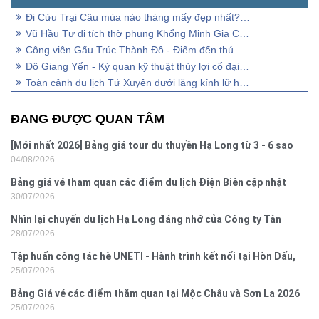
Đi Cửu Trại Câu mùa nào tháng mấy đẹp nhất? Chuyên gia trả lời
Vũ Hầu Tự di tích thờ phụng Khổng Minh Gia Cát Lượng
Công viên Gấu Trúc Thành Đô - Điểm đến thú vị nhất ở Tứ Xuyên
Đô Giang Yển - Kỳ quan kỹ thuật thủy lợi cổ đại Trung Hoa
Toàn cảnh du lịch Tứ Xuyên dưới lăng kính lữ hành
ĐANG ĐƯỢC QUAN TÂM
[Mới nhất 2026] Bảng giá tour du thuyền Hạ Long từ 3 - 6 sao
04/08/2026
Bảng giá vé tham quan các điểm du lịch Điện Biên cập nhật
30/07/2026
2026
Nhìn lại chuyến du lịch Hạ Long đáng nhớ của Công ty Tân
28/07/2026
Hưng 2026
Tập huấn công tác hè UNETI - Hành trình kết nối tại Hòn Dấu,
25/07/2026
Đồ Sơn
Bảng Giá vé các điểm thăm quan tại Mộc Châu và Sơn La 2026
25/07/2026