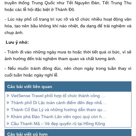
truyền thống Trung Quốc như Tết Nguyên Đán, Tết Trung Thu
hoặc các lễ hội đặc biệt ở Thành Đô.
- Lúc này phố cổ trang trí rực rỡ và tổ chức nhiều hoạt động văn
hóa, tạo nên bầu không khí náo nhiệt, đa dạng để trải nghiệm và
chụp ảnh.
Lưu ý nhỏ:
- Tránh đi vào những ngày mưa to hoặc thời tiết quá oi bức, vì sẽ
ảnh hưởng đến trải nghiệm tham quan và chất lượng ảnh.
- Nếu muốn tránh đông đúc, nên chọn ngày trong tuần thay vì
cuối tuần hoặc ngày nghỉ lễ.
VietSense Travel phối hợp tổ chức thành công Hội nghị của Bộ Y tế về Đẩy mạnh triển khai bệnh án điện tử, hướng tới bệnh viện không sử dụng bệnh án giấy và không sử dụng tiền mặt thanh to
Thành phố Di Lặc toàn cảnh điểm đến đẹp nhất Vân Nam
Thành Cổ Đại Lý và những hướng dẫn tham quan chi tiết
Khám phá Đảo Thanh Lân viên ngọc quý còn hoang sơ
Cầu Thanh Mã – Vẻ đẹp quyến rũ tại Hồng Kông