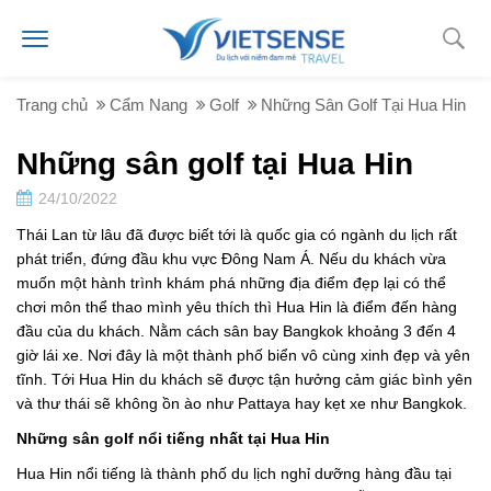
Trang chủ
Cẩm Nang
Golf
Những Sân Golf Tại Hua Hin
Những sân golf tại Hua Hin
24/10/2022
Thái Lan từ lâu đã được biết tới là quốc gia có ngành du lịch rất
phát triển, đứng đầu khu vực Đông Nam Á. Nếu du khách vừa
muốn một hành trình khám phá những địa điểm đẹp lại có thể
chơi môn thể thao mình yêu thích thì Hua Hin là điểm đến hàng
đầu của du khách. Nằm cách sân bay Bangkok khoảng 3 đến 4
giờ lái xe. Nơi đây là một thành phố biển vô cùng xinh đẹp và yên
tĩnh. Tới Hua Hin du khách sẽ được tận hưởng cảm giác bình yên
và thư thái sẽ không ồn ào như Pattaya hay kẹt xe như Bangkok.
Những sân golf nổi tiếng nhất tại Hua Hin
Hua Hin nổi tiếng là thành phố du lịch nghỉ dưỡng hàng đầu tại