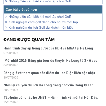
Những điều cần biết khi mới tập chơi Golf
Những điều cần biết khi mới tập chơi Golf
Kinh nghiệm chơi golf dành cho người mới tập
Kinh nghiệm du lịch Golf du khách nên biết
ĐANG ĐƯỢC QUAN TÂM
Hành trình đầy ắp tiếng cười của HDH và M&A tại Hạ Long
07/08/2026
[Mới nhất 2026] Bảng giá tour du thuyền Hạ Long từ 3 - 6 sao
04/08/2026
Bảng giá vé tham quan các điểm du lịch Điện Biên cập nhật
30/07/2026
2026
Nhìn lại chuyến du lịch Hạ Long đáng nhớ của Công ty Tân
28/07/2026
Hưng 2026
Tập huấn công tác hè UNETI - Hành trình kết nối tại Hòn Dấu,
25/07/2026
Đồ Sơn