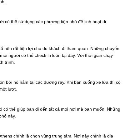
nh.
i có thể sử dụng các phương tiện nhỏ để linh hoạt di
 nên rất tiện lợi cho du khách đi tham quan. Những chuyến
i người có thể check in luôn tại đây. Với thời gian chạy
h trình.
n bởi nó nằm tại các đường ray. Khi bạn xuống xe lửa thì có
một lượt.
nó có thể giúp bạn đi đến tất cả mọi nơi mà bạn muốn. Những
phố này.
Athens chính là chọn vùng trung tâm. Nơi này chính là địa