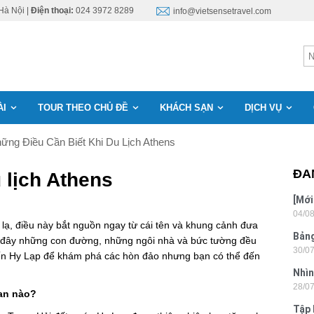
Hà Nội |
Điện thoại:
024 3972 8289
info@vietsensetravel.com
ÀI
TOUR THEO CHỦ ĐỀ
KHÁCH SẠN
DỊCH VỤ
ững Điều Cần Biết Khi Du Lịch Athens
ĐA
 lịch Athens
[Mới
04/0
6 sa
 lạ, điều này bắt nguồn ngay từ cái tên và khung cảnh đưa
Bảng
 tại đây những con đường, những ngôi nhà và bức tường đều
30/0
nhật
đến Hy Lạp để khám phá các hòn đảo nhưng bạn có thể đến
Nhìn
28/0
Tân
an nào?
Tập 