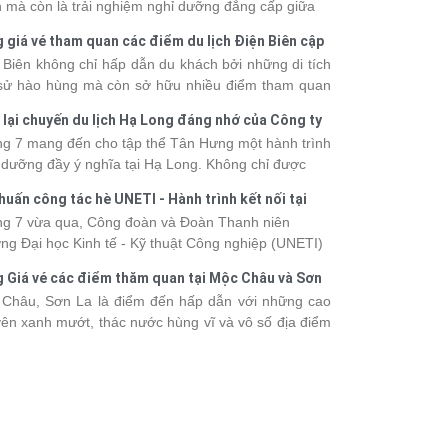
 mà còn là trải nghiệm nghỉ dưỡng đẳng cấp giữa
uan thiên nhiên thế giới. Tuy nhiên, mỗi hạng du
 giá vé tham quan các điểm du lịch Điện Biên cập
ền sẽ có mức giá và dịch vụ khác nhau, khiến nhiều
 2026
 Biên không chỉ hấp dẫn du khách bởi những di tích
hách băn khoăn khi lựa chọn. Bài viết dưới đây sẽ
 sử hào hùng mà còn sở hữu nhiều điểm tham quan
nhật bảng giá tour du thuyền Hạ Long mới nhất
 đậm dấu ấn văn hóa và thiên nhiên Tây Bắc. Nếu
 từ 3 - 6 sao, giúp bạn dễ dàng so sánh và tìm
 lại chuyến du lịch Hạ Long đáng nhớ của Công ty
 lên kế hoạch khám phá vùng đất này, việc cập nhật
 hành trình phù hợp với nhu cầu cũng như ngân
 Hưng 2026
g 7 mang đến cho tập thể Tân Hưng một hành trình
c giá vé sẽ giúp bạn chủ động hơn trong lịch trình và
.
 dưỡng đầy ý nghĩa tại Hạ Long. Không chỉ được
phí. Cùng Vietsense Travel tham khảo bảng giá vé
mình vào vẻ đẹp của di sản thiên nhiên thế giới, các
m quan các điểm
du lịch Điện Biên
mới nhất năm
huấn công tác hè UNETI - Hành trình kết nối tại
h viên còn có dịp gắn kết, sẻ chia và lưu giữ nhiều
 ngay dưới đây.
Dấu, Đồ Sơn
g 7 vừa qua, Công đoàn và Đoàn Thanh niên
nh khắc đáng nhớ. Hãy cùng nhìn lại chuyến đi
ng Đại học Kinh tế - Kỹ thuật Công nghiệp (UNETI)
 tràn niềm vui và những trải nghiệm khó quên.
ó chuyến Tập huấn công tác hè 2026 đầy ý nghĩa tại
 Giá vé các điểm thăm quan tại Mộc Châu và Sơn
Dấu - Đồ Sơn. Không chỉ là dịp nâng cao kỹ năng
026
Châu, Sơn La là điểm đến hấp dẫn với những cao
hia sẻ kinh nghiệm công tác, chương trình còn mang
ên xanh mướt, thác nước hùng vĩ và vô số địa điểm
những hoạt động giao lưu sôi nổi, góp phần gắn kết
k-in nổi tiếng. Trước khi lên đường, việc cập nhật
thể và lưu giữ nhiều kỷ niệm đáng nhớ.
vé tham quan sẽ giúp bạn chủ động hơn trong việc
lịch trình và dự trù chi phí
du lịch Mộc Châu
. Cùng
sense Travel tham khảo bảng giá vé tham quan các
 du lịch ở Sơn La 2026 mới nhất ngay dưới đây.