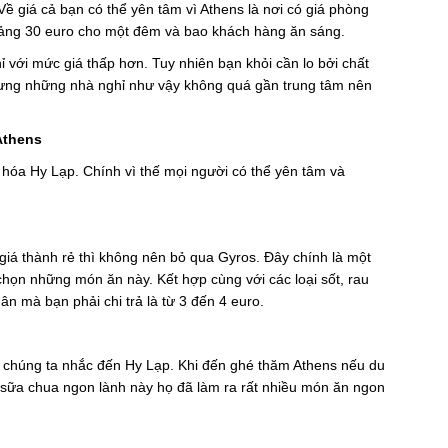
Về giá cả bạn có thể yên tâm vì Athens là nơi có giá phòng
hoảng 30 euro cho một đêm và bao khách hàng ăn sáng.
ỉ với mức giá thấp hơn. Tuy nhiên bạn khỏi cần lo bởi chất
Nhưng những nhà nghỉ như vậy không quá gần trung tâm nên
Athens
hóa Hy Lạp. Chính vì thế mọi người có thể yên tâm và
á thành rẻ thì không nên bỏ qua Gyros. Đây chính là một
y chọn những món ăn này. Kết hợp cùng với các loại sốt, rau
n mà bạn phải chi trả là từ 3 đến 4 euro.
i chúng ta nhắc đến Hy Lạp. Khi đến ghé thăm Athens nếu du
 sữa chua ngon lành này họ đã làm ra rất nhiều món ăn ngon