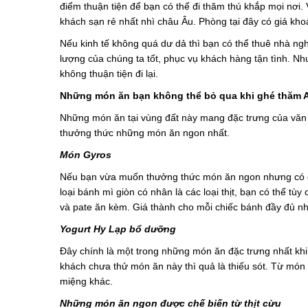
điểm thuận tiện để bạn có thể đi thăm thú khắp mọi nơi. 
khách sạn rẻ nhất nhì châu Âu. Phòng tại đây có giá k
Nếu kinh tế không quá dư dả thì bạn có thể thuê nhà ngh
lượng của chúng ta tốt, phục vụ khách hàng tận tình. 
không thuận tiện đi lại.
Những món ăn bạn không thể bỏ qua khi ghé thăm 
Những món ăn tại vùng đất này mang đặc trưng của văn 
thưởng thức những món ăn ngon nhất.
Món Gyros
Nếu bạn vừa muốn thưởng thức món ăn ngon nhưng có gi
loại bánh mì giòn có nhân là các loại thịt, bạn có thể tù
và pate ăn kèm. Giá thành cho mỗi chiếc bánh đầy đủ nhâ
Yogurt Hy Lạp bổ dưỡng
Đây chính là một trong những món ăn đặc trưng nhất kh
khách chưa thử món ăn này thì quả là thiếu sót. Từ món
miệng khác.
Những món ăn ngon được chế biến từ thịt cừu