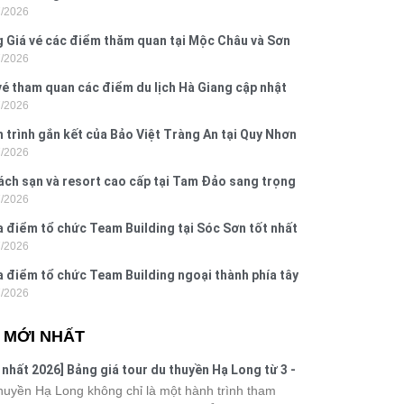
7/2026
Dấu, Đồ Sơn
 Giá vé các điểm thăm quan tại Mộc Châu và Sơn
7/2026
026
vé tham quan các điểm du lịch Hà Giang cập nhật
7/2026
6
 trình gắn kết của Bảo Việt Tràng An tại Quy Nhơn
7/2026
ú Yên
ách sạn và resort cao cấp tại Tam Đảo sang trọng
7/2026
 nghi
a điểm tổ chức Team Building tại Sóc Sơn tốt nhất
7/2026
 nay
a điểm tổ chức Team Building ngoại thành phía tây
7/2026
ội
N MỚI NHẤT
 nhất 2026] Bảng giá tour du thuyền Hạ Long từ 3 -
o
huyền Hạ Long không chỉ là một hành trình tham