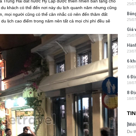
a Trung Hải đất nước Hy Lạp được thiên nhiên ban tặng cho
25/0
Hòn 
thế du khách có thể đến nơi này du lịch quanh năm nhưng cũng
Bảng
n, mọi người cũng có thể cân nhắc có nên đến thăm đất
25/0
La 2
du lịch cao điểm trong năm nên tất cả mọi chi phí đều sẽ
Giá 
25/0
202
Hành
23/0
- Ph
6 kh
20/0
tiện
6 Đị
18/0
hiện
8 Đị
18/0
Hà N
TI
[Mới
6 sa
Du t