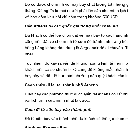
Để có được cho mình vé máy bay chất lượng tốt nhưng gi
tháng. Có nghĩa là mọi người phải lên sẵn cho mình lịch t
vé bao gồm khứ hồi chỉ nằm trong khoảng 500USD.
Đến Athens từ các quốc gia trong khối châu Âu
Du khách có thể lựa chọn đặt vé máy bay từ các hãng như
cũng nên đặt vé cho mình tứ sớm để tránh tình trạng hết
hãng hàng không dân dụng là Aegeanair để di chuyển. Tu
nhé!
Tuy nhiên, do xảy ra vấn đề khủng hoảng kinh tế nên mộ
khách nên có sự chuẩn bị kỹ càng để không mắc phải n
bay này sẽ đắt đỏ hơn bình thường nên quý khách cần lư
Cách thức đi lại tại thành phố Athens
Hiện nay các phương thức di chuyển tại Athens có rất nh
với lịch trình của mình nhất là được.
Cách đi từ sân bay vào thành phố
Để từ sân bay vào thành phố du khách có thể lựa chọn m
Sử dụng Express Bus