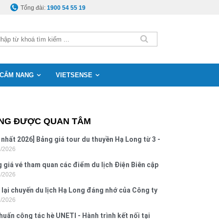
Tổng đài:
1900 54 55 19
CẨM NANG
VIETSENSE
NG ĐƯỢC QUAN TÂM
 nhất 2026] Bảng giá tour du thuyền Hạ Long từ 3 -
8/2026
o
 giá vé tham quan các điểm du lịch Điện Biên cập
7/2026
 2026
 lại chuyến du lịch Hạ Long đáng nhớ của Công ty
7/2026
 Hưng 2026
huấn công tác hè UNETI - Hành trình kết nối tại