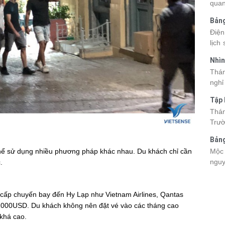
quan
kỳ q
Bảng
thuy
nhật
Điện
du k
lịch
cập 
mang
2026
Nhìn
đang
được
Tân
Thán
trướ
sách
nghỉ
chi 
hòa 
tha
Tập 
thàn
2026
Hòn 
Thán
khoả
Trườ
ngập
đã c
Bảng
Hòn 
La 2
Mộc 
thể sử dụng nhiều phương pháp khác nhau. Du khách chỉ cần
và c
nguy
.
đến 
chec
tập 
giá 
lên 
 cấp chuyến bay đến Hy Lạp như Vietnam Airlines, Qantas
Viet
g 1000USD. Du khách không nên đặt vé vào các tháng cao
điểm
 khá cao.