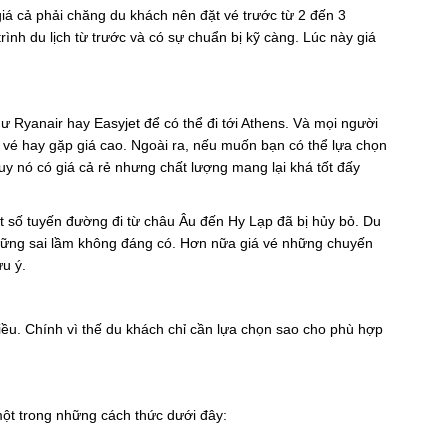
á cả phải chăng du khách nên đặt vé trước từ 2 đến 3
rình du lịch từ trước và có sự chuẩn bị kỹ càng. Lúc này giá
 Ryanair hay Easyjet để có thể đi tới Athens. Và mọi người
 vé hay gặp giá cao. Ngoài ra, nếu muốn bạn có thể lựa chọn
y nó có giá cả rẻ nhưng chất lượng mang lại khá tốt đấy
t số tuyến đường đi từ châu Âu đến Hy Lạp đã bị hủy bỏ. Du
hững sai lầm không đáng có. Hơn nữa giá vé những chuyến
u ý.
iều. Chính vì thế du khách chỉ cần lựa chọn sao cho phù hợp
ột trong những cách thức dưới đây: