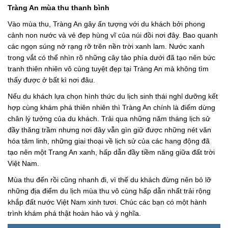
Tràng An mùa thu thanh bình
Vào mùa thu, Tràng An gây ấn tượng với du khách bởi phong
cảnh non nước và vẻ đẹp hùng vĩ của núi đồi nơi đây. Bao quanh
các ngọn súng nở rạng rỡ trên nền trời xanh lam. Nước xanh
trong vắt có thể nhìn rõ những cây tảo phía dưới đã tạo nên bức
tranh thiên nhiên vô cùng tuyệt đẹp tại Tràng An mà không tìm
thấy được ở bất kì nơi đâu.
Nếu du khách lựa chọn hình thức du lịch sinh thái nghỉ dưỡng kết
hợp cùng khám phá thiên nhiên thì Tràng An chính là điểm dừng
chân lý tưởng của du khách. Trải qua những năm tháng lịch sử
đầy thăng trầm nhưng nơi đây vẫn gìn giữ được những nét văn
hóa tâm linh, những giai thoại về lịch sử của các hang động đã
tạo nên một Trang An xanh, hấp dẫn đầy tiềm năng giữa đất trời
Việt Nam.
Mùa thu đến rồi cũng nhanh đi, vì thế du khách đừng nên bỏ lỡ
những địa điểm du lịch mùa thu vô cùng hấp dẫn nhất trải rộng
khắp đất nước Việt Nam xinh tươi. Chúc các bạn có một hành
trình khám phá thật hoàn hảo và ý nghĩa.