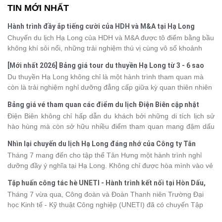
TIN MỚI NHẤT
Hành trình đầy ắp tiếng cười của HDH và M&A tại Hạ Long
Chuyến du lịch Hạ Long của HDH và M&A được tô điểm bằng bầu
không khí sôi nổi, những trải nghiệm thú vị cùng vô số khoảnh
khắc đáng nhớ. Từ vẻ đẹp của kỳ quan thiên nhiên đến những
[Mới nhất 2026] Bảng giá tour du thuyền Hạ Long từ 3 - 6 sao
phút giây đồng hành bên nhau, tất cả đã tạo nên một chuyến đi
Du thuyền Hạ Long không chỉ là một hành trình tham quan mà
tràn đầy cảm xúc và dấu ấn khó quên.
còn là trải nghiệm nghỉ dưỡng đẳng cấp giữa kỳ quan thiên nhiên
thế giới. Tuy nhiên, mỗi hạng du thuyền sẽ có mức giá và dịch vụ
Bảng giá vé tham quan các điểm du lịch Điện Biên cập nhật
khác nhau, khiến nhiều du khách băn khoăn khi lựa chọn. Bài viết
2026
Điện Biên không chỉ hấp dẫn du khách bởi những di tích lịch sử
dưới đây sẽ cập nhật bảng giá tour du thuyền Hạ Long mới nhất
hào hùng mà còn sở hữu nhiều điểm tham quan mang đậm dấu
2026 từ 3 - 6 sao, giúp bạn dễ dàng so sánh và tìm được hành
ấn văn hóa và thiên nhiên Tây Bắc. Nếu đang lên kế hoạch khám
trình phù hợp với nhu cầu cũng như ngân sách.
Nhìn lại chuyến du lịch Hạ Long đáng nhớ của Công ty Tân
phá vùng đất này, việc cập nhật trước giá vé sẽ giúp bạn chủ
Hưng 2026
Tháng 7 mang đến cho tập thể Tân Hưng một hành trình nghỉ
động hơn trong lịch trình và chi phí. Cùng Vietsense Travel tham
dưỡng đầy ý nghĩa tại Hạ Long. Không chỉ được hòa mình vào vẻ
khảo bảng giá vé tham quan các điểm
du lịch Điện Biên
mới nhất
đẹp của di sản thiên nhiên thế giới, các thành viên còn có dịp gắn
năm 2026 ngay dưới đây.
Tập huấn công tác hè UNETI - Hành trình kết nối tại Hòn Dấu,
kết, sẻ chia và lưu giữ nhiều khoảnh khắc đáng nhớ. Hãy cùng
Đồ Sơn
Tháng 7 vừa qua, Công đoàn và Đoàn Thanh niên Trường Đại
nhìn lại chuyến đi ngập tràn niềm vui và những trải nghiệm khó
học Kinh tế - Kỹ thuật Công nghiệp (UNETI) đã có chuyến Tập
quên.
huấn công tác hè 2026 đầy ý nghĩa tại Hòn Dấu - Đồ Sơn. Không