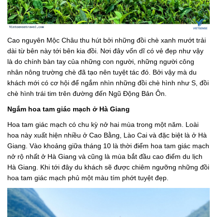
Cao nguyên Mộc Châu thu hút bởi những đồi chè xanh mướt trải
dài từ bên này tới bên kia đồi. Nơi đây vốn dĩ có vẻ đẹp như vậy
là do chính bàn tay của những con người, những người công
nhân nông trường chè đã tạo nên tuyệt tác đó. Bởi vậy mà du
khách mới có cơ hội để ngắm nhìn những đồi chè hình như S, đồi
chè hình trái tim trên đường đến Ngũ Động Bản Ôn.
Ngắm hoa tam giác mạch ở Hà Giang
Hoa tam giác mạch có chu kỳ nở hai mùa trong một năm. Loài
hoa này xuất hiện nhiều ở Cao Bằng, Lào Cai và đặc biệt là ở Hà
Giang. Vào khoảng giữa tháng 10 là thời điểm hoa tam giác mạch
nở rộ nhất ở Hà Giang và cũng là mùa bắt đầu cao điểm du lịch
Hà Giang. Khi tới đây du khách sẽ được chiêm ngưỡng những đồi
hoa tam giác mạch phủ một màu tím phớt tuyệt đẹp.