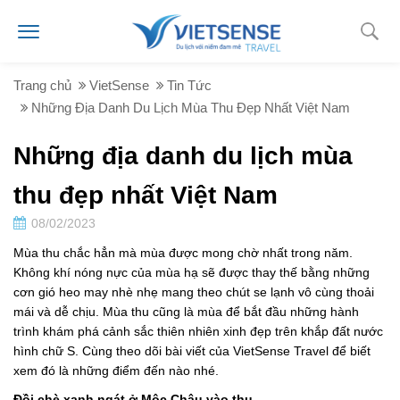
Trang chủ
VietSense
Tin Tức
Những Địa Danh Du Lịch Mùa Thu Đẹp Nhất Việt Nam
Những địa danh du lịch mùa
thu đẹp nhất Việt Nam
08/02/2023
Mùa thu chắc hẳn mà mùa được mong chờ nhất trong năm.
Không khí nóng nực của mùa hạ sẽ được thay thế bằng những
cơn gió heo may nhè nhẹ mang theo chút se lạnh vô cùng thoải
mái và dễ chịu. Mùa thu cũng là mùa để bắt đầu những hành
trình khám phá cảnh sắc thiên nhiên xinh đẹp trên khắp đất nước
hình chữ S. Cùng theo dõi bài viết của VietSense Travel để biết
xem đó là những điểm đến nào nhé.
Đồi chè xanh ngát ở Mộc Châu vào thu