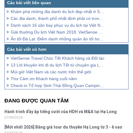
Khám phá những địa danh du lịch đẹp nhất ở Slovakia
Các địa danh, thành phố nhất định phải có trong các hành trình xuyên Việt
Danh sách 16 sân bay phục vụ du lịch tại Việt Nam và khoảng cách từ sân bay đến trung tâm thành phố
Giải thưởng Du lịch Việt Nam 2018, VietSense Travel được vinh danh
Ăn tối Đà Lạt: Điểm danh những quán ăn tối hot nhất ở Đà Lạt
VietSense Travel Chúc Tết Khách hàng và Đối tác
13 Lời khuyên khi đi du lịch Tết từ chuyên gia Lữ hành
Múi giờ Việt Nam và các nước trên thế giới
Thư Cảm ơn Khách hàng cuối năm
Check-in Tổ hợp Sinh Thái Đồng Quan Camping & Coffee ở ven đô Hà Nội
ĐANG ĐƯỢC QUAN TÂM
Hành trình đầy ắp tiếng cười của HDH và M&A tại Hạ Long
07/08/2026
[Mới nhất 2026] Bảng giá tour du thuyền Hạ Long từ 3 - 6 sao