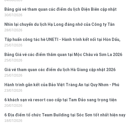
04/08/2026
Bảng giá vé tham quan các điểm du lịch Điện Biên cập nhật
30/07/2026
2026
Nhìn lại chuyến du lịch Hạ Long đáng nhớ của Công ty Tân
28/07/2026
Hưng 2026
Tập huấn công tác hè UNETI - Hành trình kết nối tại Hòn Dấu,
25/07/2026
Đồ Sơn
Bảng Giá vé các điểm thăm quan tại Mộc Châu và Sơn La 2026
25/07/2026
Giá vé tham quan các điểm du lịch Hà Giang cập nhật 2026
25/07/2026
Hành trình gắn kết của Bảo Việt Tràng An tại Quy Nhơn - Phú
23/07/2026
Yên
6 khách sạn và resort cao cấp tại Tam Đảo sang trọng tiện
20/07/2026
nghi
6 Địa điểm tổ chức Team Building tại Sóc Sơn tốt nhất hiện nay
18/07/2026