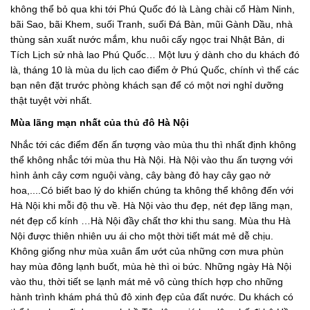
không thể bỏ qua khi tới Phú Quốc đó là Làng chài cổ Hàm Ninh,
bãi Sao, bãi Khem, suối Tranh, suối Đá Bàn, mũi Gành Dầu, nhà
thùng sản xuất nước mắm, khu nuôi cấy ngọc trai Nhật Bản, di
Tích Lịch sử nhà lao Phú Quốc… Một lưu ý dành cho du khách đó
là, tháng 10 là mùa du lịch cao điểm ở Phú Quốc, chính vì thế các
bạn nên đặt trước phòng khách sạn để có một nơi nghỉ dưỡng
thật tuyệt vời nhất.
Mùa lãng mạn nhất của thủ đô Hà Nội
Nhắc tới các điểm đến ấn tượng vào mùa thu thì nhất định không
thể không nhắc tới mùa thu Hà Nội. Hà Nội vào thu ấn tượng với
hình ảnh cây cơm nguội vàng, cây bàng đỏ hay cây gạo nở
hoa,....Có biết bao lý do khiến chúng ta không thể không đến với
Hà Nội khi mỗi độ thu về. Hà Nội vào thu đẹp, nét đẹp lãng mạn,
nét đẹp cổ kính …Hà Nội đầy chất thơ khi thu sang. Mùa thu Hà
Nội được thiên nhiên ưu ái cho một thời tiết mát mẻ dễ chịu.
Không giống như mùa xuân ẩm ướt của những cơn mưa phùn
hay mùa đông lạnh buốt, mùa hè thì oi bức. Những ngày Hà Nội
vào thu, thời tiết se lạnh mát mẻ vô cùng thích hợp cho những
hành trình khám phá thủ đô xinh đẹp của đất nước. Du khách có