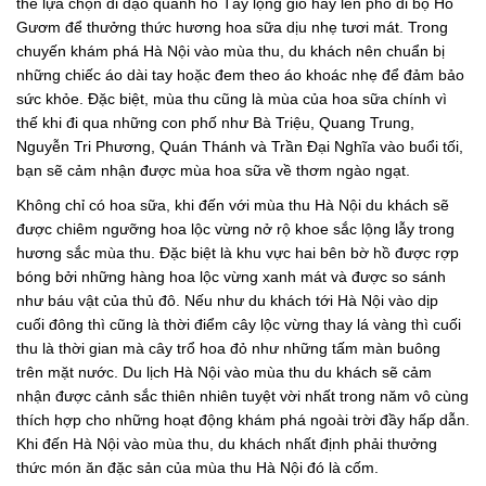
thể lựa chọn đi dạo quanh hồ Tây lộng gió hay lên phố đi bộ Hồ
Gươm để thưởng thức hương hoa sữa dịu nhẹ tươi mát. Trong
chuyến khám phá Hà Nội vào mùa thu, du khách nên chuẩn bị
những chiếc áo dài tay hoặc đem theo áo khoác nhẹ để đảm bảo
sức khỏe. Đặc biệt, mùa thu cũng là mùa của hoa sữa chính vì
thế khi đi qua những con phố như Bà Triệu, Quang Trung,
Nguyễn Tri Phương, Quán Thánh và Trần Đại Nghĩa vào buổi tối,
bạn sẽ cảm nhận được mùa hoa sữa về thơm ngào ngạt.
Không chỉ có hoa sữa, khi đến với mùa thu Hà Nội du khách sẽ
được chiêm ngưỡng hoa lộc vừng nở rộ khoe sắc lộng lẫy trong
hương sắc mùa thu. Đặc biệt là khu vực hai bên bờ hồ được rợp
bóng bởi những hàng hoa lộc vừng xanh mát và được so sánh
như báu vật của thủ đô. Nếu như du khách tới Hà Nội vào dịp
cuối đông thì cũng là thời điểm cây lộc vừng thay lá vàng thì cuối
thu là thời gian mà cây trổ hoa đỏ như những tấm màn buông
trên mặt nước. Du lịch Hà Nội vào mùa thu du khách sẽ cảm
nhận được cảnh sắc thiên nhiên tuyệt vời nhất trong năm vô cùng
thích hợp cho những hoạt động khám phá ngoài trời đầy hấp dẫn.
Khi đến Hà Nội vào mùa thu, du khách nhất định phải thưởng
thức món ăn đặc sản của mùa thu Hà Nội đó là cốm.