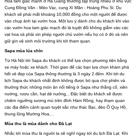
Hoa tam giác mạnh ở Hà Giang thường tập trung nhiều ở khu vực
Cung Đồng Văn - Mèo Vạc, cung Xí Mần - Hoàng Phu Sì. Du
khách sẽ phải mất khoảng 10,000 đồng cho một người để được
vào chụp ảnh tại vườn hoa. Một lưu ý dành cho du khách khi vào
các vườn hoa tam giác mạch đó là tuyệt đối không giẫm vào các
vạt hoa và phải xin phép người chủ vườn nếu họ có ở đó và nên
giữ gìn vệ sinh môi trường khi tới tham quan.
Sapa mùa lúa chín
Từ Hà Nội tới Sapa du khách có thể lựa chọn phương tiện bằng
xe máy hoặc xe khách. Thời gian để các bạn lựa chọn khám phá
hết vẻ đẹp của Sapa thông thường là 3 ngày 2 đêm. Khi tới du
lịch Sapa du khách nhất định không được bỏ qua chợ phiên và
thưởng thức những món ăn nổi tiếng ở Sapa như thắng cố, xiên
nướng, rượu cần, hạt dẻ nướng,...Đặc biệt du khách sẽ được
chiêm ngưỡng sương mù trên đỉnh Hàm Rồng, hay tham quan
các địa điểm cảnh quan tuyệt sắc như thác Bạc, đèo Ô Quy Hồ,
thung lũng Mường Hoa,...
Mùa thu là mùa dành cho Đà Lạt
Nhắc tới mùa thu là người ta sẽ nghĩ ngay tới du lịch Đà Lạt. Khi