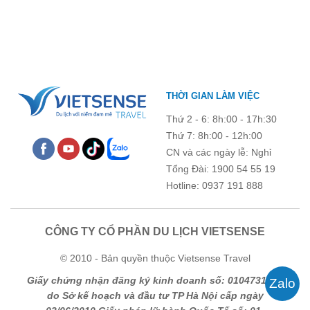
chỉ là dịp nâng cao kỹ năng và chia sẻ kinh nghiệm công tác,
chương trình còn mang đến những hoạt động giao lưu sôi nổi,
góp phần gắn kết tập thể và lưu giữ nhiều kỷ niệm đáng nhớ.
THỜI GIAN LÀM VIỆC
Thứ 2 - 6: 8h:00 - 17h:30
Thứ 7: 8h:00 - 12h:00
CN và các ngày lễ: Nghỉ
Tổng Đài: 1900 54 55 19
Hotline: 0937 191 888
CÔNG TY CỔ PHẦN DU LỊCH VIETSENSE
© 2010 - Bản quyền thuộc Vietsense Travel
Giấy chứng nhận đăng ký kinh doanh số: 0104731205
do Sở kế hoạch và đầu tư TP Hà Nội cấp ngày