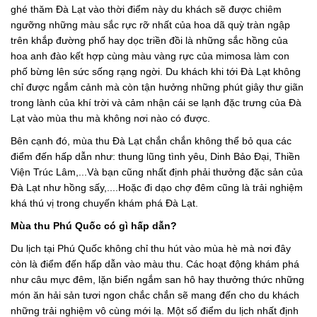
ghé thăm Đà Lạt vào thời điểm này du khách sẽ được chiêm
ngưỡng những màu sắc rực rỡ nhất của hoa dã quỳ tràn ngập
trên khắp đường phố hay dọc triền đồi là những sắc hồng của
hoa anh đào kết hợp cùng màu vàng rực của mimosa làm con
phố bừng lên sức sống rạng ngời. Du khách khi tới Đà Lạt không
chỉ được ngắm cảnh mà còn tận hưởng những phút giây thư giãn
trong lành của khí trời và cảm nhận cái se lạnh đặc trưng của Đà
Lạt vào mùa thu mà không nơi nào có được.
Bên cạnh đó, mùa thu Đà Lạt chắn chắn không thể bỏ qua các
điểm đến hấp dẫn như: thung lũng tình yêu, Dinh Bảo Đại, Thiền
Viện Trúc Lâm,...Và bạn cũng nhất định phải thưởng đặc sản của
Đà Lạt như hồng sấy,....Hoặc đi dạo chợ đêm cũng là trải nghiệm
khá thú vị trong chuyến khám phá Đà Lạt.
Mùa thu Phú Quốc có gì hấp dẫn?
Du lịch tại Phú Quốc không chỉ thu hút vào mùa hè mà nơi đây
còn là điểm đến hấp dẫn vào màu thu. Các hoạt động khám phá
như câu mực đêm, lặn biển ngắm san hô hay thưởng thức những
món ăn hải sản tươi ngon chắc chắn sẽ mang đến cho du khách
những trải nghiệm vô cùng mới lạ. Một số điểm du lịch nhất định