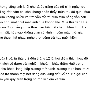
ng cũng tinh khôi như tà áo trắng của nữ sinh ngày tựu
i người thậm chí còn không nhận thấy, mùa thu đã qua. Mùa
 không nhiều và trời vẫn rất tốt, vừa trưa nắng vẫn còn
n tĩnh, một chút mát lành của không khí. Mùa thu đến Huế,
n được lắng nghe thời gian trôi thật chậm. Mùa thu Huế
ảnh vật, hòa vào không gian cổ kính nhuốm màu thời gian
ng thức nhã nhạc, nghe thơ, uống trà hay ngồi thiền.
ủa Huế, từ tháng 9 đến tháng 12 là thời điểm thích hợp để
khách sẽ được trải nghiệm khoảnh khắc thăm Huế trong
như khoai lang, bắp nướng mỡ hành, nướng than hoa, mực
đã trở thành một nét riêng của vùng đất Cố đô. Nó gợi cho
m yêu quý, trân trọng những kỉ niệm xa xưa.