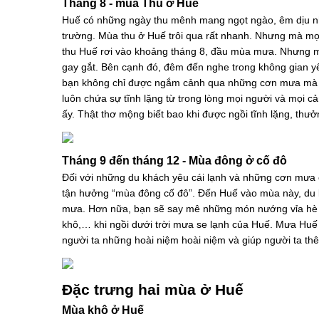
Tháng 8 - mùa Thu ở Huế
Huế có những ngày thu mênh mang ngọt ngào, êm dịu như
trường. Mùa thu ở Huế trôi qua rất nhanh. Nhưng mà mọ
thu Huế rơi vào khoảng tháng 8, đầu mùa mưa. Nhưng mưa
gay gắt. Bên cạnh đó, đêm đến nghe trong không gian yê
bạn không chỉ được ngắm cảnh qua những cơn mưa mà cò
luôn chứa sự tĩnh lặng từ trong lòng mọi người và mọi c
ấy. Thật thơ mộng biết bao khi được ngồi tĩnh lặng, thưở
Tháng 9 đến tháng 12 - Mùa đông ở cố đô
Đối với những du khách yêu cái lạnh và những cơn mưa c
tận hưởng “mùa đông cố đô”. Đến Huế vào mùa này, du 
mưa. Hơn nữa, bạn sẽ say mê những món nướng vỉa hè 
khô,… khi ngồi dưới trời mưa se lạnh của Huế. Mưa Huế 
người ta những hoài niệm hoài niệm và giúp người ta thê
Đặc trưng hai mùa ở Huế
Mùa khô ở Huế