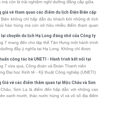
 mà còn là trải nghiệm nghỉ dưỡng đẳng cấp giữa
uan thiên nhiên thế giới. Tuy nhiên, mỗi hạng du
 giá vé tham quan các điểm du lịch Điện Biên cập
ền sẽ có mức giá và dịch vụ khác nhau, khiến nhiều
 2026
 Biên không chỉ hấp dẫn du khách bởi những di tích
hách băn khoăn khi lựa chọn. Bài viết dưới đây sẽ
 sử hào hùng mà còn sở hữu nhiều điểm tham quan
nhật bảng giá tour du thuyền Hạ Long mới nhất
 đậm dấu ấn văn hóa và thiên nhiên Tây Bắc. Nếu
 từ 3 - 6 sao, giúp bạn dễ dàng so sánh và tìm
 lại chuyến du lịch Hạ Long đáng nhớ của Công ty
 lên kế hoạch khám phá vùng đất này, việc cập nhật
 hành trình phù hợp với nhu cầu cũng như ngân
 Hưng 2026
g 7 mang đến cho tập thể Tân Hưng một hành trình
c giá vé sẽ giúp bạn chủ động hơn trong lịch trình và
.
 dưỡng đầy ý nghĩa tại Hạ Long. Không chỉ được
phí. Cùng Vietsense Travel tham khảo bảng giá vé
mình vào vẻ đẹp của di sản thiên nhiên thế giới, các
m quan các điểm
du lịch Điện Biên
mới nhất năm
huấn công tác hè UNETI - Hành trình kết nối tại
h viên còn có dịp gắn kết, sẻ chia và lưu giữ nhiều
 ngay dưới đây.
Dấu, Đồ Sơn
g 7 vừa qua, Công đoàn và Đoàn Thanh niên
nh khắc đáng nhớ. Hãy cùng nhìn lại chuyến đi
ng Đại học Kinh tế - Kỹ thuật Công nghiệp (UNETI)
 tràn niềm vui và những trải nghiệm khó quên.
ó chuyến Tập huấn công tác hè 2026 đầy ý nghĩa tại
 Giá vé các điểm thăm quan tại Mộc Châu và Sơn
Dấu - Đồ Sơn. Không chỉ là dịp nâng cao kỹ năng
026
Châu, Sơn La là điểm đến hấp dẫn với những cao
hia sẻ kinh nghiệm công tác, chương trình còn mang
ên xanh mướt, thác nước hùng vĩ và vô số địa điểm
những hoạt động giao lưu sôi nổi, góp phần gắn kết
k-in nổi tiếng. Trước khi lên đường, việc cập nhật
thể và lưu giữ nhiều kỷ niệm đáng nhớ.
vé tham quan sẽ giúp bạn chủ động hơn trong việc
lịch trình và dự trù chi phí
du lịch Mộc Châu
. Cùng
sense Travel tham khảo bảng giá vé tham quan các
 du lịch ở Sơn La 2026 mới nhất ngay dưới đây.