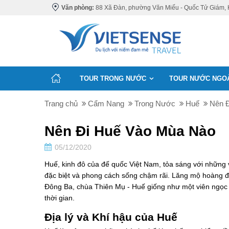
Văn phòng:
88 Xã Đàn, phường Văn Miếu - Quốc Tử Giám, 
TOUR TRONG NƯỚC
TOUR NƯỚC NGO
Trang chủ
Cẩm Nang
Trong Nước
Huế
Nên 
Nên Đi Huế Vào Mùa Nào
05/12/2020
Huế, kinh đô của đế quốc Việt Nam, tỏa sáng với những 
đặc biệt và phong cách sống chậm rãi. Lăng mộ hoàng 
Đông Ba, chùa Thiên Mụ - Huế giống như một viên ngọc 
thời gian.
Địa lý và Khí hậu của Huế