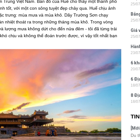
ền Trung Việt Nam. Bản đồ của Huế cho thấy một thành phố
25/0
Hòn 
h tốt, với một con sông tuyệt đẹp chảy qua. Huế chịu ảnh
Bảng
 đặc trưng: mùa mưa và mùa khô. Dãy Trường Sơn chạy
25/0
La 2
 nhiệt thoát ra trong những tháng mùa khô. Trong vòng
và lượng mưa không dứt cho đến nửa đêm - tôi đã từng trải
Giá 
à khó chịu và không thể đoán trước được, vì vậy tốt nhất bạn
25/0
202
Hành
23/0
- Ph
6 kh
20/0
tiện
6 Đị
18/0
hiện
8 Đị
18/0
Hà N
TI
[Mới
6 sa
Du t