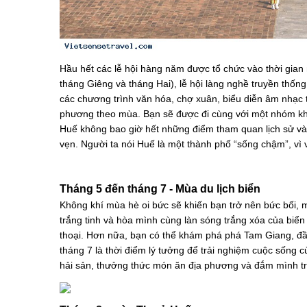
Hầu hết các lễ hội hàng năm được tổ chức vào thời gian
tháng Giêng và tháng Hai), lễ hội làng nghề truyền thốn
các chương trình văn hóa, chợ xuân, biểu diễn âm nhạc t
phương theo mùa. Bạn sẽ được đi cùng với một nhóm khá
Huế không bao giờ hết những điểm tham quan lịch sử và
vẹn. Người ta nói Huế là một thành phố “sống chậm”, vì vậ
Tháng 5 đến tháng 7 - Mùa du lịch biển
Không khí mùa hè oi bức sẽ khiến bạn trở nên bức bối, m
trắng tinh và hòa mình cùng làn sóng trắng xóa của bi
thoại. Hơn nữa, bạn có thể khám phá phá Tam Giang, đầ
tháng 7 là thời điểm lý tưởng để trải nghiệm cuộc sống
hải sản, thưởng thức món ăn địa phương và đắm mình t