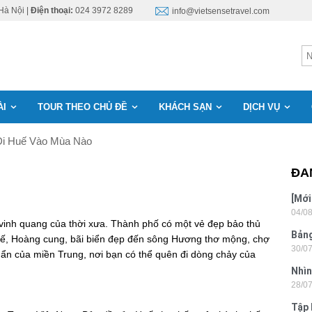
Hà Nội |
Điện thoại:
024 3972 8289
info@vietsensetravel.com
ÀI
TOUR THEO CHỦ ĐỀ
KHÁCH SẠN
DỊCH VỤ
Đi Huế Vào Mùa Nào
ĐA
[Mới
04/0
6 sa
vinh quang của thời xưa. Thành phố có một vẻ đẹp bảo thủ
Bảng
đế, Hoàng cung, bãi biển đẹp đến sông Hương thơ mộng, chợ
30/0
nhật
ẩn của miền Trung, nơi bạn có thể quên đi dòng chảy của
Nhìn
28/0
Tân
Tập 