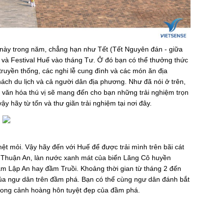
 này trong năm, chẳng hạn như Tết (Tết Nguyên đán - giữa
g và Festival Huế vào tháng Tư. Ở đó bạn có thể thưởng thức
ruyền thống, các nghi lễ cung đình và các món ăn địa
ch du lịch và cả người dân địa phương. Như đã nói ở trên,
 văn hóa thú vị sẽ mang đến cho bạn những trải nghiệm trọn
y hãy từ tốn và thư giãn trải nghiệm tại nơi đây.
ệt mỏi. Vậy hãy đến với Huế để được trải mình trên bãi cát
ển Thuận An, làn nước xanh mát của biển Lăng Cô huyền
m Lập An hay đầm Truồi. Khoảng thời gian từ tháng 2 đến
 của ngư dân trên đầm phá. Bạn có thể cùng ngư dân đánh bắt
rong cảnh hoàng hôn tuyệt đẹp của đầm phá.