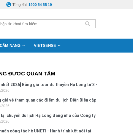
Tổng đài:
1900 54 55 19
CẨM NANG
VIETSENSE
NG ĐƯỢC QUAN TÂM
 nhất 2026] Bảng giá tour du thuyền Hạ Long từ 3 -
8/2026
o
 giá vé tham quan các điểm du lịch Điện Biên cập
7/2026
 2026
 lại chuyến du lịch Hạ Long đáng nhớ của Công ty
7/2026
 Hưng 2026
huấn công tác hè UNETI - Hành trình kết nối tại