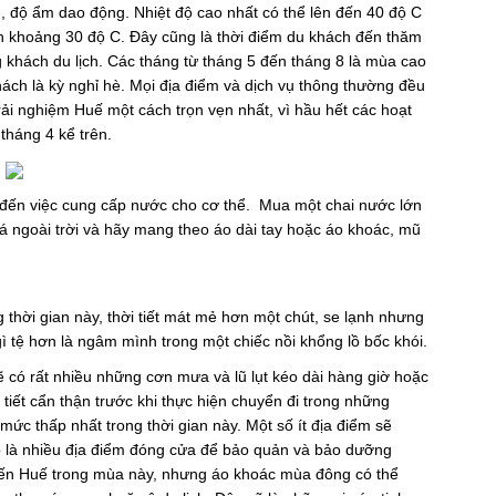
g, độ ẩm dao động. Nhiệt độ cao nhất có thể lên đến 40 độ C
ình khoảng 30 độ C. Đây cũng là thời điểm du khách đến thăm
 khách du lịch. Các tháng từ tháng 5 đến tháng 8 là mùa cao
hách là kỳ nghỉ hè. Mọi địa điểm và dịch vụ thông thường đều
rải nghiệm Huế một cách trọn vẹn nhất, vì hầu hết các hoạt
tháng 4 kể trên.
 đến việc cung cấp nước cho cơ thể. Mua một chai nước lớn
 ngoài trời và hãy mang theo áo dài tay hoặc áo khoác, mũ
thời gian này, thời tiết mát mẻ hơn một chút, se lạnh nhưng
 tệ hơn là ngâm mình trong một chiếc nồi khổng lồ bốc khói.
có rất nhiều những cơn mưa và lũ lụt kéo dài hàng giờ hoặc
 tiết cẩn thận trước khi thực hiện chuyển đi trong những
mức thấp nhất trong thời gian này. Một số ít địa điểm sẽ
là nhiều địa điểm đóng cửa để bảo quản và bảo dưỡng
 đến Huế trong mùa này, nhưng áo khoác mùa đông có thể