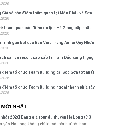
7/2026
Dấu, Đồ Sơn
 Giá vé các điểm thăm quan tại Mộc Châu và Sơn
7/2026
026
vé tham quan các điểm du lịch Hà Giang cập nhật
7/2026
6
 trình gắn kết của Bảo Việt Tràng An tại Quy Nhơn
7/2026
ú Yên
ách sạn và resort cao cấp tại Tam Đảo sang trọng
7/2026
 nghi
a điểm tổ chức Team Building tại Sóc Sơn tốt nhất
7/2026
 nay
a điểm tổ chức Team Building ngoại thành phía tây
7/2026
ội
N MỚI NHẤT
 nhất 2026] Bảng giá tour du thuyền Hạ Long từ 3 -
o
huyền Hạ Long không chỉ là một hành trình tham