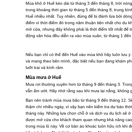
Mùa khô ở Huế kéo dài từ tháng 3 đến tháng 8, trời nón
trong khoảng thời gian từ tháng 5 đến tháng 8, trung b
Huế nhiều nhất. Tuy nhiên, đừng để bị đánh lừa bởi dòng
điểm vì thời điểm đó trong năm thuận tiện nhất cho du k
mở cửa, nhưng đây không phải là thời điểm tốt nhất để t
động văn hóa đều diễn ra vào mùa xuân, từ tháng 1 đến 
Nếu bạn chỉ có thể đến Huế vào mùa khô hãy luôn lưu ý
và mang theo bên mình, đặc biệt nếu bạn đang khám phá
lưỡi trai và kính râm.
Mùa mưa ở Huế
Mưa rơi thường xuyên hơn từ tháng 9 đến tháng 3. Trong 
vẫn ẩm ướt. Hãy nhớ rằng sau khi mưa lại nắng, không gì
Bạn nên tránh mùa mưa bão từ tháng 9 đến tháng 12. Sẽ 
thậm chí nhiều ngày, vì vậy bạn nên kiểm tra dự báo thời
tháng này. Những lựa chọn chỗ ở và dịch vụ du lịch sẽ ở 
được mở cửa cho khách tham quan nhưng khả năng cao 
trong mùa lũ này. Về cơ bản áo khoác luôn hữu ích khi