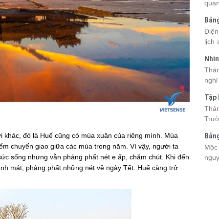
quan
kỳ q
Bảng
thuy
nhật
Điện
du k
lịch
cập 
mang
2026
Nhìn
đang
được
Tân
Thán
trướ
sách
nghỉ
chi 
hòa 
tha
Tập 
thàn
2026
Hòn 
Thán
khoả
Trườ
ngập
đã c
ơi khác, đó là Huế cũng có mùa xuân của riêng mình. Mùa
Bảng
Hòn 
điểm chuyển giao giữa các mùa trong năm. Vì vậy, người ta
La 2
Mộc 
và c
sức sống nhưng vẫn phảng phất nét e ấp, chăm chút. Khi đến
nguy
đến 
nh mát, phảng phất những nét về ngày Tết. Huế càng trở
chec
tập 
giá 
lên 
Viet
điểm