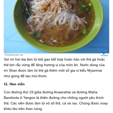
Sợi mì hơi dai làm từ bột gạo kết hợp hoàn hảo với thịt gà hoặc
thịt lợn rắc vừng để tăng hương vị của món ăn. Nước dùng của
mì Shan được làm từ thịt gà thêm một số gia vị kiểu Myanmar
như gừng để tạo mùi thơm.
11. Heo xiên
Con đường thứ 19 giữa đường Anawrahta và đường Maha
Bandoola ở Yangon là thiên đường cho những người yêu thích
thịt. Các xiên được làm từ vô số thịt, cá và rau. Chúng được xoay
khéo léo trên than nóng.