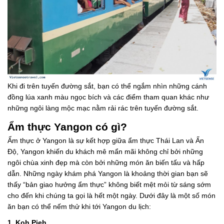
Khi đi trên tuyến đường sắt, bạn có thể ngắm nhìn những cánh
đồng lúa xanh màu ngọc bích và các điểm tham quan khác như
những ngôi làng mộc mạc nằm rải rác trên tuyến đường sắt.
Ẩm thực Yangon có gì?
Ẩm thực ở Yangon là sự kết hợp giữa ẩm thực Thái Lan và Ấn
Độ, Yangon khiến du khách mê mẩn mãi không chỉ bởi những
ngôi chùa xinh đẹp mà còn bởi những món ăn biến tấu và hấp
dẫn. Những ngày khám phá Yangon là khoảng thời gian bạn sẽ
thấy “bản giao hưởng ẩm thực” không biết mệt mỏi từ sáng sớm
cho đến khi chúng ta gọi là hết một ngày. Dưới đây là một số món
ăn bạn có thể nếm thử khi tới Yangon du lịch:
1. Koh Pieh