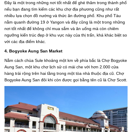
Đây là một trong những nơi tốt nhất để ghé thăm trong thành phố
nếu bạn đang tìm kiếm các khu chợ địa phương cũng như rất
nhiều lựa chọn đồ nướng và thức ăn đường phố. Khu phố Tàu
nằm quanh đường 19 ở Yangon và đây cũng là một trong những
nơi tốt nhất để không chỉ mua sắm và ăn uống mà còn chiêm
ngưỡng kiến ​​trúc đẹp ở khu vực này của thị trấn, khá khác biệt so
với các địa điểm khác.
4. Bogyoke Aung San Market
Nằm cách chùa Sule khoảng một km về phía bắc là Chợ Bogyoke
Aung San, một khu chợ lịch sử có mái che với hơn 2.000 cửa
hàng trải rộng trên hai tầng trong một tòa nhà thuộc địa cũ. Chợ
Bogyoke Aung San đôi khi còn được gọi bằng tên cũ là Chợ Scott.