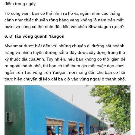
điểm trong ngày.
Từ công viên, bạn có thể nhìn ra hồ và ngắm nhìn các thắng
cảnh như chiếc thuyền rồng bằng vàng khổng lồ nằm trên mặt
nước và cũng có thể nhìn đối diện với chùa Shwedagon rực rỡ.
6. Đi tàu vòng quanh Yangon
Myanmar được biết đến với những chuyến đi đường sắt hoành
tráng và nhiều tuyến đường sắt ở đây được xây dựng trong thời
kỳ thuộc địa của Anh. Tuy nhiên, nếu bạn không có thời gian để
ra ngoài thành phố, thì bạn có thể tham gia một cuộc dạo chơi
ngắn trên Tàu vòng tròn Yangon, nơi mang đến cho bạn cơ hội
thực hiện chuyến đi kéo dài ba giờ vào vùng ngoại ô thành phố.