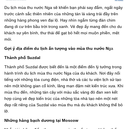
Du lịch mùa thu nước Nga sẽ khiến bạn phải say đắm, ngất ngây
trước cảnh sắc thiên nhiên của những tán lá vàng trải đầy trên
những hàng phong ven đại lộ. Hay nhìn ngắm từng đàn chim
đang di cư trên bầu trời trong xanh. Vẻ đẹp ấy mang đến cho du
khách sự yên bình, thư thái để gạt bỏ hết mọi muộn phiền, mệt
mỏi.
Gợi ý địa điểm du lịch ấn tượng vào mùa thu nước N
ga
Thành phố Suzdal
Thành phố Suzdal được biết đến là một điểm đến lý tưởng trong
hành trình du lịch mùa thu nước Nga của du khách. Nơi đây nổi
tiếng với những tòa cung điện, nhà thờ và các tu viện lịch sử tạo
nên một không gian cổ kính, lãng mạn đậm nét kiến trúc xưa. Khi
mùa thu đến, những tán cây với màu sắc vàng đỏ đan xen kết
hợp cùng vẻ đẹp kiến trúc của những tòa nhà tạo nên một nét
đẹp rất riêng của Suzdal vào mùa thu mà du khách không thể bỏ
lỡ.
Những hàng bạch dương tại Moscow