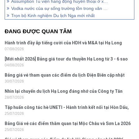
Assumption Tu viện hang động huyền thoại ở xứ sở Bach Dương
Vodka nước của sự sống trường tồn trong văn hoá Nga
Trọn bộ Kinh nghiệm Du lịch Nga mới nhất
ĐANG ĐƯỢC QUAN TÂM
Hành trình đầy ắp tiếng cười của HDH và M&A tại Hạ Long
07/08/2026
[Mới nhất 2026] Bảng giá tour du thuyền Hạ Long từ 3 - 6 sao
04/08/2026
Bảng giá vé tham quan các điểm du lịch Điện Biên cập nhật
30/07/2026
2026
Nhìn lại chuyến du lịch Hạ Long đáng nhớ của Công ty Tân
28/07/2026
Hưng 2026
Tập huấn công tác hè UNETI - Hành trình kết nối tại Hòn Dấu,
25/07/2026
Đồ Sơn
Bảng Giá vé các điểm thăm quan tại Mộc Châu và Sơn La 2026
25/07/2026