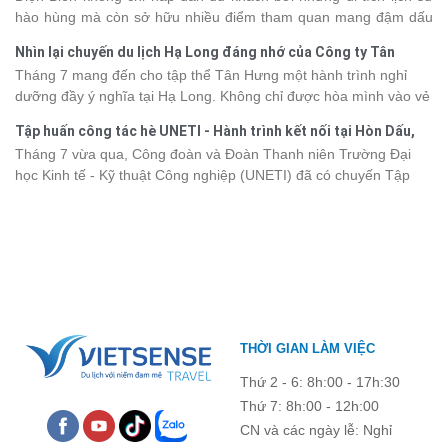
dưới đây sẽ cập nhật bảng giá tour du thuyền Hạ Long mới nhất
hào hùng mà còn sở hữu nhiều điểm tham quan mang đậm dấu
2026 từ 3 - 6 sao, giúp bạn dễ dàng so sánh và tìm được hành
ấn văn hóa và thiên nhiên Tây Bắc. Nếu đang lên kế hoạch khám
trình phù hợp với nhu cầu cũng như ngân sách.
Nhìn lại chuyến du lịch Hạ Long đáng nhớ của Công ty Tân
phá vùng đất này, việc cập nhật trước giá vé sẽ giúp bạn chủ
Hưng 2026
Tháng 7 mang đến cho tập thể Tân Hưng một hành trình nghỉ
động hơn trong lịch trình và chi phí. Cùng Vietsense Travel tham
dưỡng đầy ý nghĩa tại Hạ Long. Không chỉ được hòa mình vào vẻ
khảo bảng giá vé tham quan các điểm
du lịch Điện Biên
mới nhất
đẹp của di sản thiên nhiên thế giới, các thành viên còn có dịp gắn
năm 2026 ngay dưới đây.
Tập huấn công tác hè UNETI - Hành trình kết nối tại Hòn Dấu,
kết, sẻ chia và lưu giữ nhiều khoảnh khắc đáng nhớ. Hãy cùng
Đồ Sơn
Tháng 7 vừa qua, Công đoàn và Đoàn Thanh niên Trường Đại
nhìn lại chuyến đi ngập tràn niềm vui và những trải nghiệm khó
học Kinh tế - Kỹ thuật Công nghiệp (UNETI) đã có chuyến Tập
quên.
huấn công tác hè 2026 đầy ý nghĩa tại Hòn Dấu - Đồ Sơn. Không
chỉ là dịp nâng cao kỹ năng và chia sẻ kinh nghiệm công tác,
chương trình còn mang đến những hoạt động giao lưu sôi nổi,
góp phần gắn kết tập thể và lưu giữ nhiều kỷ niệm đáng nhớ.
THỜI GIAN LÀM VIỆC
Thứ 2 - 6: 8h:00 - 17h:30
Thứ 7: 8h:00 - 12h:00
CN và các ngày lễ: Nghỉ