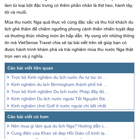
làm từ loại bột đặc trưng có thêm phần nhân là thịt heo, hành tây,
tỏi và muối.
Mùa thu nước Nga quả thực vô cùng đặc sắc và thu hút khách du
lịch ghé thăm để chiêm ngưỡng phong cảnh thiên nhiên tuyệt đẹp
và thưởng thức những món ăn hấp dẫn. Hy vọng với những thông
tin mà VietSense Travel chia sẻ tại bài viết trên sẽ giúp bạn có
được hành trình khám phá và trải nghiệm mùa thu nước Nga thật
trọn vẹn và ý nghĩa.
Trọn bộ Kinh nghiệm du lịch nước Áo tự túc từ A-Z
Kinh nghiệm du lịch Birmingham thành phố trẻ nhất trời Âu
Trọn bộ Kinh nghiệm Du lịch nước Pháp đầy đủ chi tiết nhất
Kinh nghiệm Du lịch nước ngoài Tết Nguyên Đán Giáp Thìn 2024
Kinh nghiệm chơi Golf ở nước ngoài chi tiết nhất
Nên mua gì làm quà du lịch Nga? Hướng dẫn cách mua?
Cung điện của Khan vẻ đẹp Hồi Giáo cổ kính tại Crimea