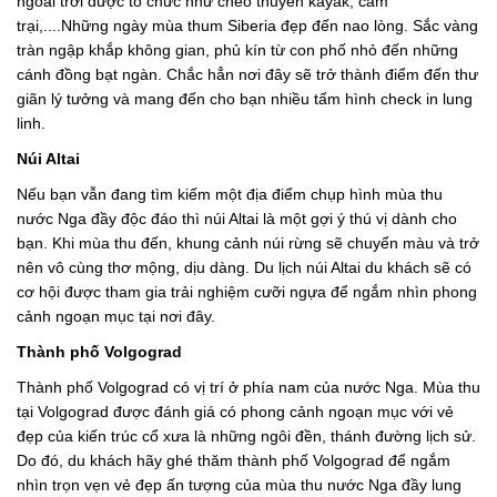
ngoài trời được tổ chức như chèo thuyền kayak, cắm
trại,....Những ngày mùa thum Siberia đẹp đến nao lòng. Sắc vàng
tràn ngập khắp không gian, phủ kín từ con phố nhỏ đến những
cánh đồng bạt ngàn. Chắc hẳn nơi đây sẽ trở thành điểm đến thư
giãn lý tưởng và mang đến cho bạn nhiều tấm hình check in lung
linh.
Núi Altai
Nếu bạn vẫn đang tìm kiếm một địa điểm chụp hình mùa thu
nước Nga đầy độc đáo thì núi Altai là một gợi ý thú vị dành cho
bạn. Khi mùa thu đến, khung cảnh núi rừng sẽ chuyển màu và trở
nên vô cùng thơ mộng, dịu dàng. Du lịch núi Altai du khách sẽ có
cơ hội được tham gia trải nghiệm cưỡi ngựa để ngắm nhìn phong
cảnh ngoạn mục tại nơi đây.
Thành phố Volgograd
Thành phố Volgograd có vị trí ở phía nam của nước Nga. Mùa thu
tại Volgograd được đánh giá có phong cảnh ngoạn mục với vẻ
đẹp của kiến trúc cổ xưa là những ngôi đền, thánh đường lịch sử.
Do đó, du khách hãy ghé thăm thành phố Volgograd để ngắm
nhìn trọn vẹn vẻ đẹp ấn tượng của mùa thu nước Nga đầy lung