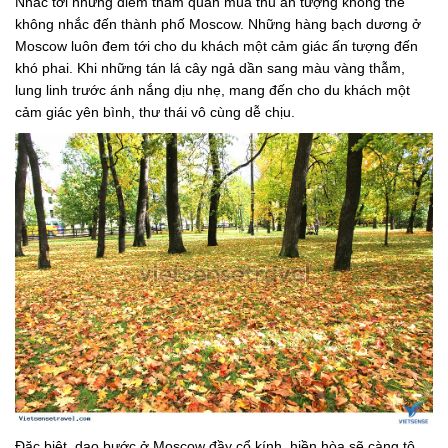
Nhắc tới những điểm tham quan mùa thu ấn tượng không thể
không nhắc đến thành phố Moscow. Những hàng bạch dương ở
Moscow luôn đem tới cho du khách một cảm giác ấn tượng đến
khó phai. Khi những tán lá cây ngả dần sang màu vàng thẫm,
lung linh trước ánh nắng dịu nhẹ, mang đến cho du khách một
cảm giác yên bình, thư thái vô cùng dễ chịu.
Đặc biệt, dạo bước ở Moscow đầy cổ kính, hiền hòa sẽ càng tô