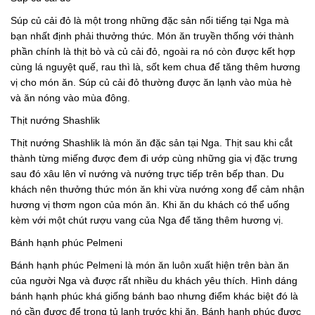
Súp củ cải đỏ là một trong những đặc sản nổi tiếng tại Nga mà
bạn nhất định phải thưởng thức. Món ăn truyền thống với thành
phần chính là thịt bò và củ cải đỏ, ngoài ra nó còn được kết hợp
cùng lá nguyệt quế, rau thì là, sốt kem chua để tăng thêm hương
vị cho món ăn. Súp củ cải đỏ thường được ăn lạnh vào mùa hè
và ăn nóng vào mùa đông.
Thịt nướng Shashlik
Thịt nướng Shashlik là món ăn đặc sản tại Nga. Thịt sau khi cắt
thành từng miếng được đem đi ướp cùng những gia vị đặc trưng
sau đó xâu lên vỉ nướng và nướng trực tiếp trên bếp than. Du
khách nên thưởng thức món ăn khi vừa nướng xong để cảm nhận
hương vị thơm ngon của món ăn. Khi ăn du khách có thể uống
kèm với một chút rượu vang của Nga để tăng thêm hương vị.
Bánh hạnh phúc Pelmeni
Bánh hạnh phúc Pelmeni là món ăn luôn xuất hiện trên bàn ăn
của người Nga và được rất nhiều du khách yêu thích. Hình dáng
bánh hạnh phúc khá giống bánh bao nhưng điểm khác biệt đó là
nó cần được để trong tủ lạnh trước khi ăn. Bánh hạnh phúc được