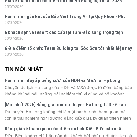
Giá vé tham quan các điểm du lịch Hà Giang cập nhật 2026
25/07/2026
Hành trình gắn kết của Bảo Việt Tràng An tại Quy Nhơn - Phú
23/07/2026
Yên
6 khách sạn và resort cao cấp tại Tam Đảo sang trọng tiện
20/07/2026
nghi
6 Địa điểm tổ chức Team Building tại Sóc Sơn tốt nhất hiện nay
18/07/2026
TIN MỚI NHẤT
Hành trình đầy ắp tiếng cười của HDH và M&A tại Hạ Long
Chuyến du lịch Hạ Long của HDH và M&A được tô điểm bằng bầu
không khí sôi nổi, những trải nghiệm thú vị cùng vô số khoảnh
khắc đáng nhớ. Từ vẻ đẹp của kỳ quan thiên nhiên đến những
[Mới nhất 2026] Bảng giá tour du thuyền Hạ Long từ 3 - 6 sao
phút giây đồng hành bên nhau, tất cả đã tạo nên một chuyến đi
Du thuyền Hạ Long không chỉ là một hành trình tham quan mà
tràn đầy cảm xúc và dấu ấn khó quên.
còn là trải nghiệm nghỉ dưỡng đẳng cấp giữa kỳ quan thiên nhiên
thế giới. Tuy nhiên, mỗi hạng du thuyền sẽ có mức giá và dịch vụ
Bảng giá vé tham quan các điểm du lịch Điện Biên cập nhật
khác nhau, khiến nhiều du khách băn khoăn khi lựa chọn. Bài viết
2026
Điện Biên không chỉ hấp dẫn du khách bởi những di tích lịch sử