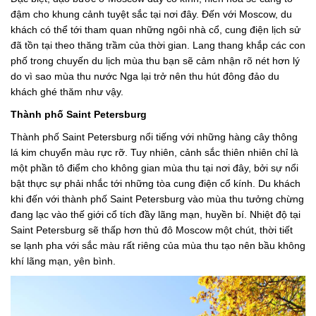
đậm cho khung cảnh tuyệt sắc tại nơi đây. Đến với Moscow, du
khách có thể tới tham quan những ngôi nhà cổ, cung điện lịch sử
đã tồn tại theo thăng trầm của thời gian. Lang thang khắp các con
phố trong chuyến du lịch mùa thu bạn sẽ cảm nhận rõ nét hơn lý
do vì sao mùa thu nước Nga lại trở nên thu hút đông đảo du
khách ghé thăm như vậy.
Thành phố Saint Petersburg
Thành phố Saint Petersburg nổi tiếng với những hàng cây thông
lá kim chuyển màu rực rỡ. Tuy nhiên, cảnh sắc thiên nhiên chỉ là
một phần tô điểm cho không gian mùa thu tại nơi đây, bởi sự nổi
bật thực sự phải nhắc tới những tòa cung điện cổ kính. Du khách
khi đến với thành phố Saint Petersburg vào mùa thu tưởng chừng
đang lạc vào thế giới cổ tích đầy lãng mạn, huyền bí. Nhiệt độ tại
Saint Petersburg sẽ thấp hơn thủ đô Moscow một chút, thời tiết
se lạnh pha với sắc màu rất riêng của mùa thu tạo nên bầu không
khí lãng mạn, yên bình.