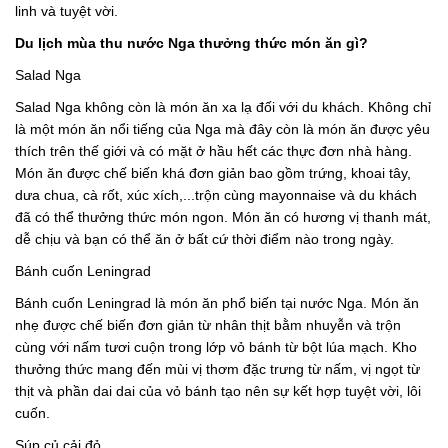
linh và tuyệt vời.
Du lịch mùa thu nước Nga thưởng thức món ăn gì?
Salad Nga
Salad Nga không còn là món ăn xa lạ đối với du khách. Không chỉ
là một món ăn nổi tiếng của Nga mà đây còn là món ăn được yêu
thích trên thế giới và có mặt ở hầu hết các thực đơn nhà hàng.
Món ăn được chế biến khá đơn giản bao gồm trứng, khoai tây,
dưa chua, cà rốt, xúc xích,...trộn cùng mayonnaise và du khách
đã có thể thưởng thức món ngon. Món ăn có hương vị thanh mát,
dễ chịu và bạn có thể ăn ở bất cứ thời điểm nào trong ngày.
Bánh cuốn Leningrad
Bánh cuốn Leningrad là món ăn phổ biến tại nước Nga. Món ăn
nhẹ được chế biến đơn giản từ nhân thịt bằm nhuyễn và trộn
cùng với nấm tươi cuộn trong lớp vỏ bánh từ bột lúa mạch. Kho
thưởng thức mang đến mùi vị thơm đặc trưng từ nấm, vị ngọt từ
thịt và phần dai dai của vỏ bánh tạo nên sự kết hợp tuyệt vời, lôi
cuốn.
Súp củ cải đỏ