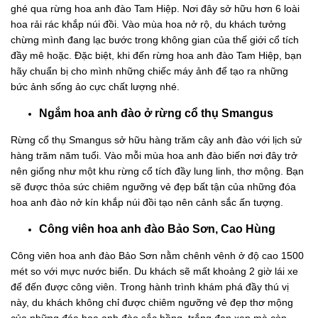
ghé qua rừng hoa anh đào Tam Hiệp. Nơi đây sở hữu hơn 6 loài
hoa rải rác khắp núi đồi. Vào mùa hoa nở rộ, du khách tưởng
chừng mình đang lạc bước trong không gian của thế giới cổ tích
đầy mê hoặc. Đặc biệt, khi đến rừng hoa anh đào Tam Hiệp, bạn
hãy chuẩn bị cho mình những chiếc máy ảnh để tạo ra những
bức ảnh sống ảo cực chất lượng nhé.
Ngắm hoa anh đào ở rừng cổ thụ Smangus
Rừng cổ thụ Smangus sở hữu hàng trăm cây anh đào với lịch sử
hàng trăm năm tuổi. Vào mỗi mùa hoa anh đào biến nơi đây trở
nên giống như một khu rừng cổ tích đầy lung linh, thơ mộng. Bạn
sẽ được thỏa sức chiêm ngưỡng vẻ đẹp bất tận của những đóa
hoa anh đào nở kín khắp núi đồi tạo nên cảnh sắc ấn tượng.
Công viên hoa anh đào Bảo Sơn, Cao Hùng
Công viên hoa anh đào Bảo Sơn nằm chênh vênh ở độ cao 1500
mét so với mực nước biển. Du khách sẽ mất khoảng 2 giờ lái xe
để đến được công viên. Trong hành trình khám phá đầy thú vị
này, du khách không chỉ được chiêm ngưỡng vẻ đẹp thơ mộng