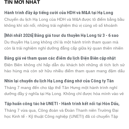
TIN MỚI NHẤT
Hành trình đầy ắp tiếng cười của HDH và M&A tại Hạ Long
Chuyến du lịch Hạ Long của HDH và M&A được tô điểm bằng bầu
không khí sôi nổi, những trải nghiệm thú vị cùng vô số khoảnh
khắc đáng nhớ. Từ vẻ đẹp của kỳ quan thiên nhiên đến những
[Mới nhất 2026] Bảng giá tour du thuyền Hạ Long từ 3 - 6 sao
phút giây đồng hành bên nhau, tất cả đã tạo nên một chuyến đi
Du thuyền Hạ Long không chỉ là một hành trình tham quan mà
tràn đầy cảm xúc và dấu ấn khó quên.
còn là trải nghiệm nghỉ dưỡng đẳng cấp giữa kỳ quan thiên nhiên
thế giới. Tuy nhiên, mỗi hạng du thuyền sẽ có mức giá và dịch vụ
Bảng giá vé tham quan các điểm du lịch Điện Biên cập nhật
khác nhau, khiến nhiều du khách băn khoăn khi lựa chọn. Bài viết
2026
Điện Biên không chỉ hấp dẫn du khách bởi những di tích lịch sử
dưới đây sẽ cập nhật bảng giá tour du thuyền Hạ Long mới nhất
hào hùng mà còn sở hữu nhiều điểm tham quan mang đậm dấu
2026 từ 3 - 6 sao, giúp bạn dễ dàng so sánh và tìm được hành
ấn văn hóa và thiên nhiên Tây Bắc. Nếu đang lên kế hoạch khám
trình phù hợp với nhu cầu cũng như ngân sách.
Nhìn lại chuyến du lịch Hạ Long đáng nhớ của Công ty Tân
phá vùng đất này, việc cập nhật trước giá vé sẽ giúp bạn chủ
Hưng 2026
Tháng 7 mang đến cho tập thể Tân Hưng một hành trình nghỉ
động hơn trong lịch trình và chi phí. Cùng Vietsense Travel tham
dưỡng đầy ý nghĩa tại Hạ Long. Không chỉ được hòa mình vào vẻ
khảo bảng giá vé tham quan các điểm
du lịch Điện Biên
mới nhất
đẹp của di sản thiên nhiên thế giới, các thành viên còn có dịp gắn
năm 2026 ngay dưới đây.
Tập huấn công tác hè UNETI - Hành trình kết nối tại Hòn Dấu,
kết, sẻ chia và lưu giữ nhiều khoảnh khắc đáng nhớ. Hãy cùng
Đồ Sơn
Tháng 7 vừa qua, Công đoàn và Đoàn Thanh niên Trường Đại
nhìn lại chuyến đi ngập tràn niềm vui và những trải nghiệm khó
học Kinh tế - Kỹ thuật Công nghiệp (UNETI) đã có chuyến Tập
quên.
huấn công tác hè 2026 đầy ý nghĩa tại Hòn Dấu - Đồ Sơn. Không
chỉ là dịp nâng cao kỹ năng và chia sẻ kinh nghiệm công tác,