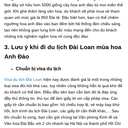
Nơi đây sở hữu hơn 5000 giống cây hoa anh đào từ mọi miền thế
giới. Khi ghé thăm làng văn hóa, du khách sẽ phải mua vé tham
quan với mức giá là 850 Đài tệ. Đặc biệt hơn, bạn có thể chiêm
ngưỡng hoa anh đào vào ban đêm bởi hệ thống đèn chiếu sáng
tạo nên không gian lung linh sắc màu mang đến cho du khách
những trải nghiệm ngắm hoa vô cùng độc đáo.
3. Lưu ý khi đi du lịch Đài Loan mùa hoa
Anh Đào
Chuẩn bị visa du lịch
Visa du lịch Đài Loan
hiện nay được đánh giá là một trong những
loại visa đòi hỏi khá cao, tuy nhiên cũng không hẳn là quá khó để
du khách có thể làm. Điều đầu tiên bạn cần làm đó là đáp ứng
đầy thủ thông tin, thủ tục để làm giấy tờ xin cấp phép visa. Các
giấy tờ cần chuẩn bị bao gồm: hộ chiếu hợp lệ, vé máy bay khứ
hồi, lịch trình du lịch Đài Loan, các giấy tờ cần thiết khác,....Sau
khi chuẩn bị xong, bạn cần gửi chúng tại Văn phòng Kinh tế và
Văn hóa Đài Bắc với 2 chi nhánh tại Hà Nội và thành phố Hồ Chí