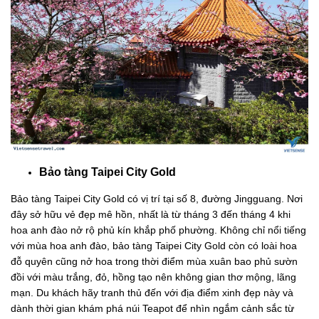
Bảo tàng Taipei City Gold
Bảo tàng Taipei City Gold có vị trí tại số 8, đường Jingguang. Nơi
đây sở hữu vẻ đẹp mê hồn, nhất là từ tháng 3 đến tháng 4 khi
hoa anh đào nở rộ phủ kín khắp phố phường. Không chỉ nổi tiếng
với mùa hoa anh đào, bảo tàng Taipei City Gold còn có loài hoa
đỗ quyên cũng nở hoa trong thời điểm mùa xuân bao phủ sườn
đồi với màu trắng, đỏ, hồng tạo nên không gian thơ mộng, lãng
mạn. Du khách hãy tranh thủ đến với địa điểm xinh đẹp này và
dành thời gian khám phá núi Teapot để nhìn ngắm cảnh sắc từ