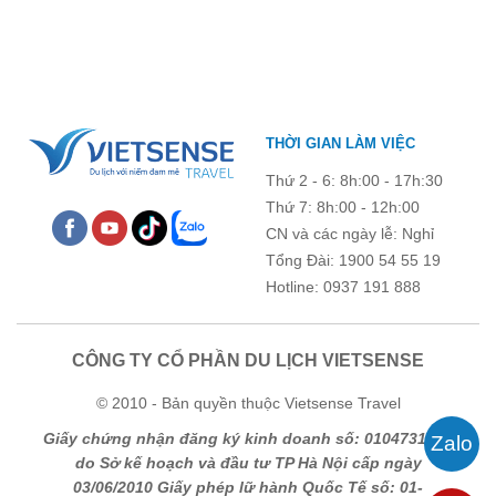
chương trình còn mang đến những hoạt động giao lưu sôi nổi,
góp phần gắn kết tập thể và lưu giữ nhiều kỷ niệm đáng nhớ.
THỜI GIAN LÀM VIỆC
Thứ 2 - 6: 8h:00 - 17h:30
Thứ 7: 8h:00 - 12h:00
CN và các ngày lễ: Nghỉ
Tổng Đài: 1900 54 55 19
Hotline: 0937 191 888
CÔNG TY CỔ PHẦN DU LỊCH VIETSENSE
© 2010 - Bản quyền thuộc Vietsense Travel
Giấy chứng nhận đăng ký kinh doanh số: 0104731205
do Sở kế hoạch và đầu tư TP Hà Nội cấp ngày
03/06/2010 Giấy phép lữ hành Quốc Tế số: 01-