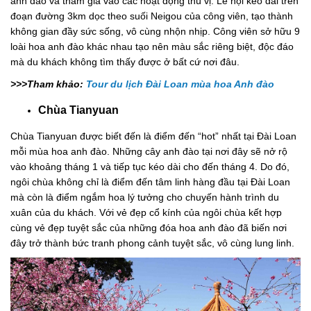
anh đào và tham gia vào các hoạt động thú vị. Lễ hội kéo dài trên
đoạn đường 3km dọc theo suối Neigou của công viên, tạo thành
không gian đầy sức sống, vô cùng nhộn nhịp. Công viên sở hữu 9
loài hoa anh đào khác nhau tạo nên màu sắc riêng biệt, độc đáo
mà du khách không tìm thấy được ở bất cứ nơi đâu.
>>>Tham khảo:
Tour du lịch Đài Loan mùa hoa Anh đào
Chùa Tianyuan
Chùa Tianyuan được biết đến là điểm đến “hot” nhất tại Đài Loan
mỗi mùa hoa anh đào. Những cây anh đào tại nơi đây sẽ nở rộ
vào khoảng tháng 1 và tiếp tục kéo dài cho đến tháng 4. Do đó,
ngôi chùa không chỉ là điểm đến tâm linh hàng đầu tại Đài Loan
mà còn là điểm ngắm hoa lý tưởng cho chuyến hành trình du
xuân của du khách. Với vẻ đẹp cổ kính của ngôi chùa kết hợp
cùng vẻ đẹp tuyệt sắc của những đóa hoa anh đào đã biến nơi
đây trở thành bức tranh phong cảnh tuyệt sắc, vô cùng lung linh.