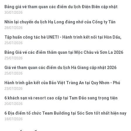
Bảng giá vé tham quan các điểm du lịch Điện Biên cập nhật
30/07/2026
2026
Nhìn lại chuyến du lịch Hạ Long đáng nhớ của Công ty Tân
28/07/2026
Hưng 2026
Tập huấn công tác hè UNETI - Hành trình kết nối tại Hòn Dấu,
25/07/2026
Đồ Sơn
Bảng Giá vé các điểm thăm quan tại Mộc Châu và Sơn La 2026
25/07/2026
Giá vé tham quan các điểm du lịch Hà Giang cập nhật 2026
25/07/2026
Hành trình gắn kết của Bảo Việt Tràng An tại Quy Nhơn - Phú
23/07/2026
Yên
6 khách sạn và resort cao cấp tại Tam Đảo sang trọng tiện
20/07/2026
nghi
6 Địa điểm tổ chức Team Building tại Sóc Sơn tốt nhất hiện nay
18/07/2026