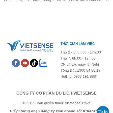
góp phần gắn kết tập thể và lưu giữ nhiều kỷ niệm đáng nhớ.
tiếng. Trước khi lên đường, việc cập nhật giá vé tham quan sẽ
giúp bạn chủ động hơn trong việc lên lịch trình và dự trù chi phí
du lịch Mộc Châu
. Cùng Vietsense Travel tham khảo bảng giá vé
tham quan các điểm du lịch ở Sơn La 2026 mới nhất ngay dưới
đây.
THỜI GIAN LÀM VIỆC
Thứ 2 - 6: 8h:00 - 17h:30
Thứ 7: 8h:00 - 12h:00
CN và các ngày lễ: Nghỉ
Tổng Đài: 1900 54 55 19
Hotline: 0937 191 888
CÔNG TY CỔ PHẦN DU LỊCH VIETSENSE
© 2010 - Bản quyền thuộc Vietsense Travel
Giấy chứng nhận đăng ký kinh doanh số: 0104731205