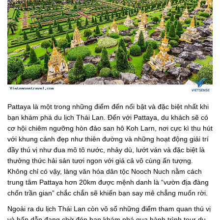
Pattaya là một trong những điểm đến nổi bật và đặc biệt nhất khi
bạn khám phá du lịch Thái Lan. Đến với Pattaya, du khách sẽ có
cơ hội chiêm ngưỡng hòn đảo san hô Koh Larn, nơi cực kì thu hút
với khung cảnh đẹp như thiên đường và những hoạt động giải trí
đầy thú vị như đua mô tô nước, nhảy dù, lướt ván và đặc biệt là
thưởng thức hải sản tươi ngon với giá cả vô cùng ấn tượng.
Không chỉ có vậy, làng văn hóa dân tộc Nooch Nuch nằm cách
trung tâm Pattaya hơn 20km được mệnh danh là “vườn địa đàng
chốn trần gian” chắc chắn sẽ khiến bạn say mê chẳng muốn rời.
Ngoài ra du lịch Thái Lan còn vô số những điểm tham quan thú vị
và hấp dẫn đang chờ đón bạn khám phá qua hành trình tour du