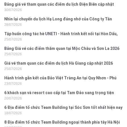
Bảng giá vé tham quan các điểm du lịch Điện Biên cập nhật
30/07/2026
2026
Nhìn lại chuyến du lịch Hạ Long đáng nhớ của Công ty Tân
28/07/2026
Hưng 2026
Tập huấn công tác hè UNETI - Hành trình kết nối tại Hòn Dấu,
25/07/2026
Đồ Sơn
Bảng Giá vé các điểm thăm quan tại Mộc Châu và Sơn La 2026
25/07/2026
Giá vé tham quan các điểm du lịch Hà Giang cập nhật 2026
25/07/2026
Hành trình gắn kết của Bảo Việt Tràng An tại Quy Nhơn - Phú
23/07/2026
Yên
6 khách sạn và resort cao cấp tại Tam Đảo sang trọng tiện
20/07/2026
nghi
6 Địa điểm tổ chức Team Building tại Sóc Sơn tốt nhất hiện nay
18/07/2026
8 Địa điểm tổ chức Team Building ngoại thành phía tây Hà Nội