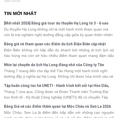
18/07/2026
TIN MỚI NHẤT
[Mới nhất 2026] Bảng giá tour du thuyền Hạ Long từ 3 - 6 sao
Du thuyền Hạ Long không chỉ là một hành trình tham quan mà
còn là trải nghiệm nghỉ dưỡng đẳng cấp giữa kỳ quan thiên nhiên
thế giới. Tuy nhiên, mỗi hạng du thuyền sẽ có mức giá và dịch vụ
Bảng giá vé tham quan các điểm du lịch Điện Biên cập nhật
khác nhau, khiến nhiều du khách băn khoăn khi lựa chọn. Bài viết
2026
Điện Biên không chỉ hấp dẫn du khách bởi những di tích lịch sử
dưới đây sẽ cập nhật bảng giá tour du thuyền Hạ Long mới nhất
hào hùng mà còn sở hữu nhiều điểm tham quan mang đậm dấu
2026 từ 3 - 6 sao, giúp bạn dễ dàng so sánh và tìm được hành
ấn văn hóa và thiên nhiên Tây Bắc. Nếu đang lên kế hoạch khám
trình phù hợp với nhu cầu cũng như ngân sách.
Nhìn lại chuyến du lịch Hạ Long đáng nhớ của Công ty Tân
phá vùng đất này, việc cập nhật trước giá vé sẽ giúp bạn chủ
Hưng 2026
Tháng 7 mang đến cho tập thể Tân Hưng một hành trình nghỉ
động hơn trong lịch trình và chi phí. Cùng Vietsense Travel tham
dưỡng đầy ý nghĩa tại Hạ Long. Không chỉ được hòa mình vào vẻ
khảo bảng giá vé tham quan các điểm
du lịch Điện Biên
mới nhất
đẹp của di sản thiên nhiên thế giới, các thành viên còn có dịp gắn
năm 2026 ngay dưới đây.
Tập huấn công tác hè UNETI - Hành trình kết nối tại Hòn Dấu,
kết, sẻ chia và lưu giữ nhiều khoảnh khắc đáng nhớ. Hãy cùng
Đồ Sơn
Tháng 7 vừa qua, Công đoàn và Đoàn Thanh niên Trường Đại
nhìn lại chuyến đi ngập tràn niềm vui và những trải nghiệm khó
học Kinh tế - Kỹ thuật Công nghiệp (UNETI) đã có chuyến Tập
quên.
huấn công tác hè 2026 đầy ý nghĩa tại Hòn Dấu - Đồ Sơn. Không
Bảng Giá vé các điểm thăm quan tại Mộc Châu và Sơn La 2026
chỉ là dịp nâng cao kỹ năng và chia sẻ kinh nghiệm công tác,
Mộc Châu, Sơn La là điểm đến hấp dẫn với những cao nguyên
chương trình còn mang đến những hoạt động giao lưu sôi nổi,
xanh mướt, thác nước hùng vĩ và vô số địa điểm check-in nổi