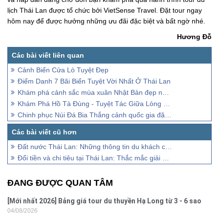
lịch Thái Lan được tổ chức bởi VietSense Travel. Đặt tour ngay
hôm nay để được hưởng những ưu đãi đặc biệt và bất ngờ nhé.
Hương Đỗ
Cảnh Biển Cửa Lò Tuyệt Đẹp
Điểm Danh 7 Bãi Biển Tuyệt Vời Nhất Ở Thái Lan
Khám phá cảnh sắc mùa xuân Nhật Bản đẹp như trong mơ
Khám Phá Hồ Tà Đùng - Tuyệt Tác Giữa Lòng Tây Nguyên
Chinh phục Núi Đá Bia Thắng cảnh quốc gia đặc biệt tại Phú Yên
Đất nước Thái Lan: Những thông tin du khách cần biết
Đổi tiền và chi tiêu tại Thái Lan: Thắc mắc giải đáp từ VietSense Travel
ĐANG ĐƯỢC QUAN TÂM
[Mới nhất 2026] Bảng giá tour du thuyền Hạ Long từ 3 - 6 sao
04/08/2026