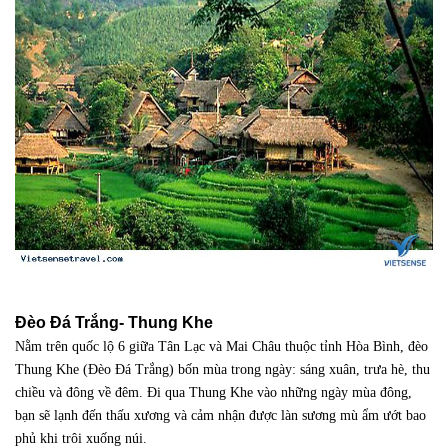
Đèo Đá Trắng- Thung Khe
Nằm trên quốc lộ 6 giữa Tân Lạc và Mai Châu thuộc tỉnh Hòa Bình, đèo
Thung Khe (Đèo Đá Trắng) bốn mùa trong ngày: sáng xuân, trưa hè, thu
chiều và đông về đêm. Đi qua Thung Khe vào những ngày mùa đông,
bạn sẽ lạnh đến thấu xương và cảm nhận được làn sương mù ẩm ướt bao
phủ khi trôi xuống núi.