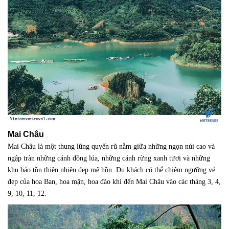
Mai Châu
Mai Châu là một thung lũng quyến rũ nằm giữa những ngọn núi cao và
ngập tràn những cánh đồng lúa, những cánh rừng xanh tươi và những
khu bảo tồn thiên nhiên đẹp mê hồn. Du khách có thể chiêm ngưỡng vẻ
đẹp của hoa Ban, hoa mận, hoa đào khi đến Mai Châu vào các tháng 3, 4,
9, 10, 11, 12.