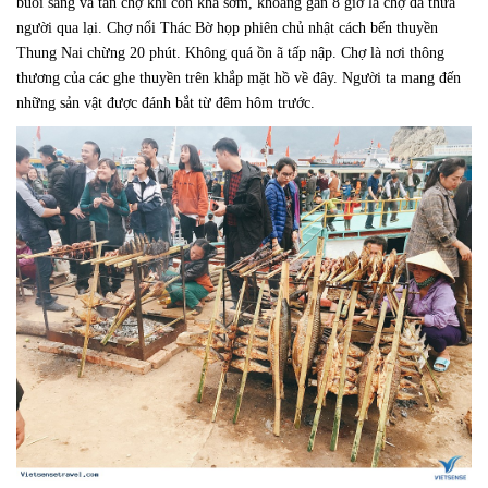
buổi sáng và tan chợ khi còn khá sớm, khoảng gần 8 giờ là chợ đã thưa
người qua lại. Chợ nổi Thác Bờ họp phiên chủ nhật cách bến thuyền
Thung Nai chừng 20 phút. Không quá ồn ã tấp nập. Chợ là nơi thông
thương của các ghe thuyền trên khắp mặt hồ về đây. Người ta mang đến
những sản vật được đánh bắt từ đêm hôm trước.