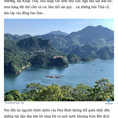
Mường, hát Khắp Thái, hòa nhập vào đêm Hội xòe, ngủ nhà sàn dân tộc,
mua hàng dệt thổ cẩm và các lâm thổ sản quý... tại những bản Thái cổ,
bản láp của đồng bào Dao...
Nói đến tài nguyên thiên nhiên của Hoà Bình không thể quên nhắc đến
những bãi tắm đẹp bên hồ sông Ðà và suối nước khoáng Kim Bôi đích