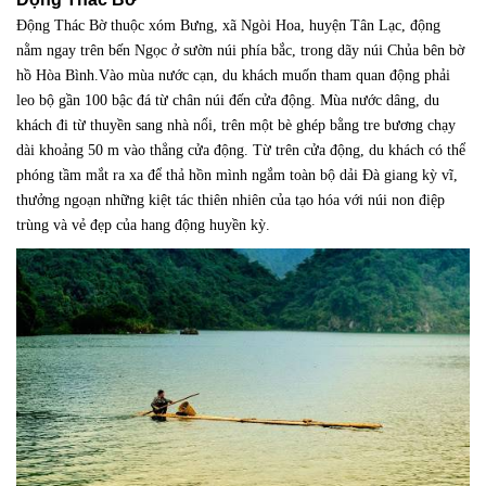
Động Thác Bờ thuộc xóm Bưng, xã Ngòi Hoa, huyện Tân Lạc, động
nằm ngay trên bến Ngọc ở sườn núi phía bắc, trong dãy núi Chủa bên bờ
hồ Hòa Bình.Vào mùa nước cạn, du khách muốn tham quan động phải
leo bộ gần 100 bậc đá từ chân núi đến cửa động. Mùa nước dâng, du
khách đi từ thuyền sang nhà nổi, trên một bè ghép bằng tre bương chạy
dài khoảng 50 m vào thẳng cửa động. Từ trên cửa động, du khách có thể
phóng tầm mắt ra xa để thả hồn mình ngắm toàn bộ dải Đà giang kỳ vĩ,
thưởng ngoạn những kiệt tác thiên nhiên của tạo hóa với núi non điệp
trùng và vẻ đẹp của hang động huyền kỳ.