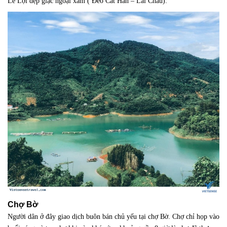
Lê Lợi dẹp giặc ngoại xâm ( Đèo Cát Hãn – Lai Châu).
Chợ Bờ
Người dân ở đây giao dịch buôn bán chủ yếu tại chợ Bờ. Chợ chỉ họp vào