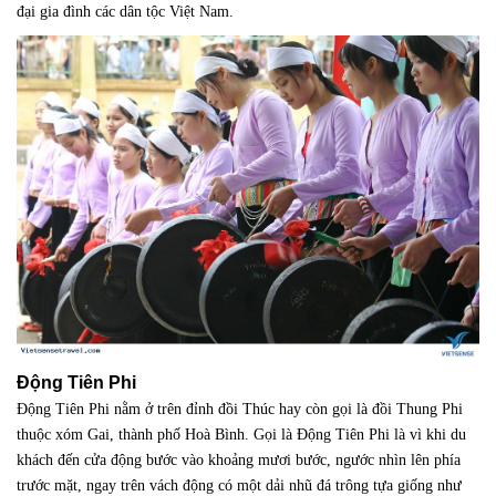
đại gia đình các dân tộc Việt Nam.
Động Tiên Phi
Động Tiên Phi nằm ở trên đỉnh đồi Thúc hay còn gọi là đồi Thung Phi
thuộc xóm Gai, thành phố Hoà Bình. Gọi là Động Tiên Phi là vì khi du
khách đến cửa động b­ước vào khoảng m­ươi bư­ớc, ng­ước nhìn lên phía
trước mặt, ngay trên vách động có một dải nhũ đá trông tựa giống như