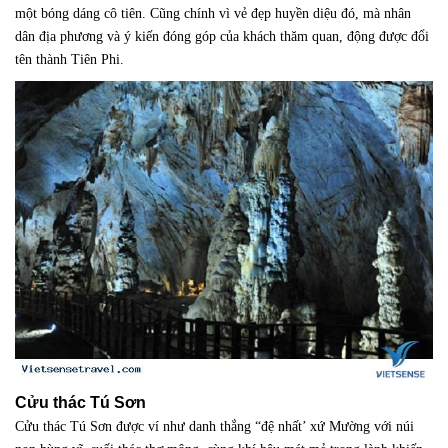
một bóng dáng cô tiên. Cũng chính vì vẻ đẹp huyền diệu đó, mà nhân
dân địa ph­ương và ý kiến đóng góp của khách thăm quan, động được đổi
tên thành Tiên Phi.
Cửu thác Tú Sơn
Cửu thác Tú Sơn được ví như danh thắng “đệ nhất’ xứ Mường với núi