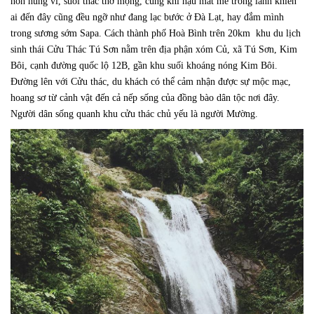
non hùng vĩ, suối thác thơ mộng, cùng khí hậu mát mẻ trong lành khiến
ai đến đây cũng đều ngỡ như đang lạc bước ở Đà Lạt, hay đắm mình
trong sương sớm Sapa. Cách thành phố Hoà Bình trên 20km khu du lịch
sinh thái Cửu Thác Tú Sơn nằm trên địa phận xóm Củ, xã Tú Sơn, Kim
Bôi, cạnh đường quốc lộ 12B, gần khu suối khoáng nóng Kim Bôi.
Đường lên với Cửu thác, du khách có thể cảm nhận được sự mộc mạc,
hoang sơ từ cảnh vật đến cả nếp sống của đồng bào dân tộc nơi đây.
Người dân sống quanh khu cửu thác chủ yếu là người Mường.