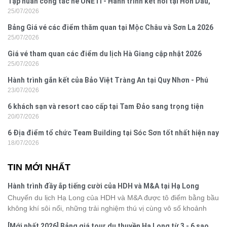
Tập huấn công tác hè UNETI - Hành trình kết nối tại Hòn Dấu,
25/07/2026
Đồ Sơn
Bảng Giá vé các điểm thăm quan tại Mộc Châu và Sơn La 2026
25/07/2026
Giá vé tham quan các điểm du lịch Hà Giang cập nhật 2026
25/07/2026
Hành trình gắn kết của Bảo Việt Tràng An tại Quy Nhơn - Phú
23/07/2026
Yên
6 khách sạn và resort cao cấp tại Tam Đảo sang trọng tiện
20/07/2026
nghi
6 Địa điểm tổ chức Team Building tại Sóc Sơn tốt nhất hiện nay
18/07/2026
TIN MỚI NHẤT
Hành trình đầy ắp tiếng cười của HDH và M&A tại Hạ Long
Chuyến du lịch Hạ Long của HDH và M&A được tô điểm bằng bầu
không khí sôi nổi, những trải nghiệm thú vị cùng vô số khoảnh
khắc đáng nhớ. Từ vẻ đẹp của kỳ quan thiên nhiên đến những
[Mới nhất 2026] Bảng giá tour du thuyền Hạ Long từ 3 - 6 sao