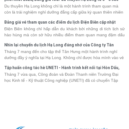
phút giây đồng hành bên nhau, tất cả đã tạo nên một chuyến đi
Du thuyền Hạ Long không chỉ là một hành trình tham quan mà
tràn đầy cảm xúc và dấu ấn khó quên.
còn là trải nghiệm nghỉ dưỡng đẳng cấp giữa kỳ quan thiên nhiên
thế giới. Tuy nhiên, mỗi hạng du thuyền sẽ có mức giá và dịch vụ
Bảng giá vé tham quan các điểm du lịch Điện Biên cập nhật
khác nhau, khiến nhiều du khách băn khoăn khi lựa chọn. Bài viết
2026
Điện Biên không chỉ hấp dẫn du khách bởi những di tích lịch sử
dưới đây sẽ cập nhật bảng giá tour du thuyền Hạ Long mới nhất
hào hùng mà còn sở hữu nhiều điểm tham quan mang đậm dấu
2026 từ 3 - 6 sao, giúp bạn dễ dàng so sánh và tìm được hành
ấn văn hóa và thiên nhiên Tây Bắc. Nếu đang lên kế hoạch khám
trình phù hợp với nhu cầu cũng như ngân sách.
Nhìn lại chuyến du lịch Hạ Long đáng nhớ của Công ty Tân
phá vùng đất này, việc cập nhật trước giá vé sẽ giúp bạn chủ
Hưng 2026
Tháng 7 mang đến cho tập thể Tân Hưng một hành trình nghỉ
động hơn trong lịch trình và chi phí. Cùng Vietsense Travel tham
dưỡng đầy ý nghĩa tại Hạ Long. Không chỉ được hòa mình vào vẻ
khảo bảng giá vé tham quan các điểm
du lịch Điện Biên
mới nhất
đẹp của di sản thiên nhiên thế giới, các thành viên còn có dịp gắn
năm 2026 ngay dưới đây.
Tập huấn công tác hè UNETI - Hành trình kết nối tại Hòn Dấu,
kết, sẻ chia và lưu giữ nhiều khoảnh khắc đáng nhớ. Hãy cùng
Đồ Sơn
Tháng 7 vừa qua, Công đoàn và Đoàn Thanh niên Trường Đại
nhìn lại chuyến đi ngập tràn niềm vui và những trải nghiệm khó
học Kinh tế - Kỹ thuật Công nghiệp (UNETI) đã có chuyến Tập
quên.
huấn công tác hè 2026 đầy ý nghĩa tại Hòn Dấu - Đồ Sơn. Không
chỉ là dịp nâng cao kỹ năng và chia sẻ kinh nghiệm công tác,
chương trình còn mang đến những hoạt động giao lưu sôi nổi,
góp phần gắn kết tập thể và lưu giữ nhiều kỷ niệm đáng nhớ.