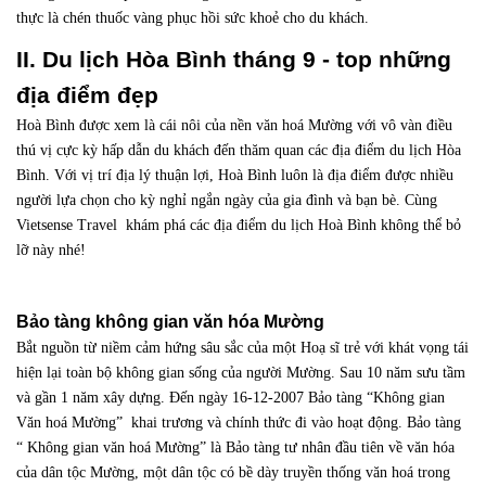
thực là chén thuốc vàng phục hồi sức khoẻ cho du khách.
II. Du lịch Hòa Bình tháng 9 - top những
địa điểm đẹp
Hoà Bình được xem là cái nôi của nền văn hoá Mường với vô vàn điều
thú vị cực kỳ hấp dẫn du khách đến thăm quan các địa điểm du lịch Hòa
Bình. Với vị trí địa lý thuận lợi, Hoà Bình luôn là địa điểm được nhiều
người lựa chọn cho kỳ nghỉ ngắn ngày của gia đình và bạn bè. Cùng
Vietsense Travel khám phá các địa điểm du lịch Hoà Bình không thể bỏ
lỡ này nhé!
Bảo tàng không gian văn hóa Mường
Bắt nguồn từ niềm cảm hứng sâu sắc của một Hoạ sĩ trẻ với khát vọng tái
hiện lại toàn bộ không gian sống của người Mường. Sau 10 năm sưu tầm
và gần 1 năm xây dựng. Đến ngày 16-12-2007 Bảo tàng “Không gian
Văn hoá Mường” khai trương và chính thức đi vào hoạt động. Bảo tàng
“ Không gian văn hoá Mường” là Bảo tàng tư nhân đầu tiên về văn hóa
của dân tộc Mường, một dân tộc có bề dày truyền thống văn hoá trong