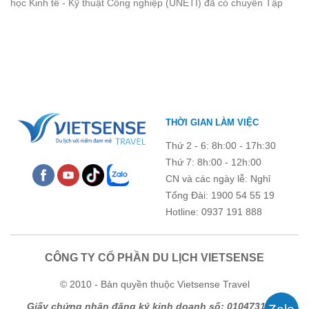
học Kinh tế - Kỹ thuật Công nghiệp (UNETI) đã có chuyến Tập
quên.
huấn công tác hè 2026 đầy ý nghĩa tại Hòn Dấu - Đồ Sơn. Không
chỉ là dịp nâng cao kỹ năng và chia sẻ kinh nghiệm công tác,
chương trình còn mang đến những hoạt động giao lưu sôi nổi,
góp phần gắn kết tập thể và lưu giữ nhiều kỷ niệm đáng nhớ.
THỜI GIAN LÀM VIỆC
Thứ 2 - 6: 8h:00 - 17h:30
Thứ 7: 8h:00 - 12h:00
CN và các ngày lễ: Nghỉ
Tổng Đài: 1900 54 55 19
Hotline: 0937 191 888
CÔNG TY CỔ PHẦN DU LỊCH VIETSENSE
© 2010 - Bản quyền thuộc Vietsense Travel
Giấy chứng nhận đăng ký kinh doanh số: 0104731205