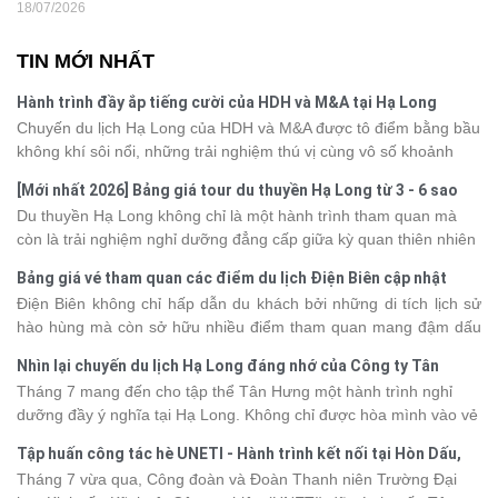
18/07/2026
TIN MỚI NHẤT
Hành trình đầy ắp tiếng cười của HDH và M&A tại Hạ Long
Chuyến du lịch Hạ Long của HDH và M&A được tô điểm bằng bầu
không khí sôi nổi, những trải nghiệm thú vị cùng vô số khoảnh
khắc đáng nhớ. Từ vẻ đẹp của kỳ quan thiên nhiên đến những
[Mới nhất 2026] Bảng giá tour du thuyền Hạ Long từ 3 - 6 sao
phút giây đồng hành bên nhau, tất cả đã tạo nên một chuyến đi
Du thuyền Hạ Long không chỉ là một hành trình tham quan mà
tràn đầy cảm xúc và dấu ấn khó quên.
còn là trải nghiệm nghỉ dưỡng đẳng cấp giữa kỳ quan thiên nhiên
thế giới. Tuy nhiên, mỗi hạng du thuyền sẽ có mức giá và dịch vụ
Bảng giá vé tham quan các điểm du lịch Điện Biên cập nhật
khác nhau, khiến nhiều du khách băn khoăn khi lựa chọn. Bài viết
2026
Điện Biên không chỉ hấp dẫn du khách bởi những di tích lịch sử
dưới đây sẽ cập nhật bảng giá tour du thuyền Hạ Long mới nhất
hào hùng mà còn sở hữu nhiều điểm tham quan mang đậm dấu
2026 từ 3 - 6 sao, giúp bạn dễ dàng so sánh và tìm được hành
ấn văn hóa và thiên nhiên Tây Bắc. Nếu đang lên kế hoạch khám
trình phù hợp với nhu cầu cũng như ngân sách.
Nhìn lại chuyến du lịch Hạ Long đáng nhớ của Công ty Tân
phá vùng đất này, việc cập nhật trước giá vé sẽ giúp bạn chủ
Hưng 2026
Tháng 7 mang đến cho tập thể Tân Hưng một hành trình nghỉ
động hơn trong lịch trình và chi phí. Cùng Vietsense Travel tham
dưỡng đầy ý nghĩa tại Hạ Long. Không chỉ được hòa mình vào vẻ
khảo bảng giá vé tham quan các điểm
du lịch Điện Biên
mới nhất
đẹp của di sản thiên nhiên thế giới, các thành viên còn có dịp gắn
năm 2026 ngay dưới đây.
Tập huấn công tác hè UNETI - Hành trình kết nối tại Hòn Dấu,
kết, sẻ chia và lưu giữ nhiều khoảnh khắc đáng nhớ. Hãy cùng
Đồ Sơn
Tháng 7 vừa qua, Công đoàn và Đoàn Thanh niên Trường Đại
nhìn lại chuyến đi ngập tràn niềm vui và những trải nghiệm khó