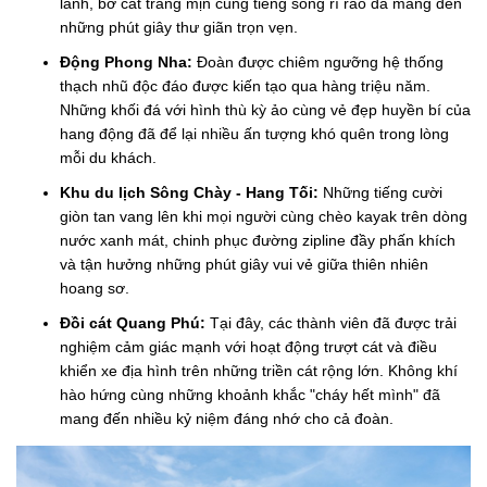
lành, bờ cát trắng mịn cùng tiếng sóng rì rào đã mang đến
những phút giây thư giãn trọn vẹn.
Động Phong Nha:
Đoàn được chiêm ngưỡng hệ thống
thạch nhũ độc đáo được kiến tạo qua hàng triệu năm.
Những khối đá với hình thù kỳ ảo cùng vẻ đẹp huyền bí của
hang động đã để lại nhiều ấn tượng khó quên trong lòng
mỗi du khách.
Khu du lịch Sông Chày - Hang Tối:
Những tiếng cười
giòn tan vang lên khi mọi người cùng chèo kayak trên dòng
nước xanh mát, chinh phục đường zipline đầy phấn khích
và tận hưởng những phút giây vui vẻ giữa thiên nhiên
hoang sơ.
Đồi cát Quang Phú:
Tại đây, các thành viên đã được trải
nghiệm cảm giác mạnh với hoạt động trượt cát và điều
khiển xe địa hình trên những triền cát rộng lớn. Không khí
hào hứng cùng những khoảnh khắc "cháy hết mình" đã
mang đến nhiều kỷ niệm đáng nhớ cho cả đoàn.