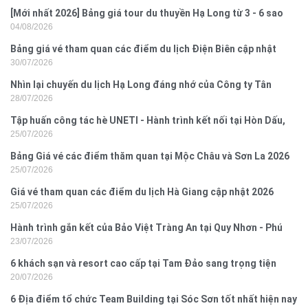
[Mới nhất 2026] Bảng giá tour du thuyền Hạ Long từ 3 - 6 sao
04/08/2026
Bảng giá vé tham quan các điểm du lịch Điện Biên cập nhật
30/07/2026
2026
Nhìn lại chuyến du lịch Hạ Long đáng nhớ của Công ty Tân
28/07/2026
Hưng 2026
Tập huấn công tác hè UNETI - Hành trình kết nối tại Hòn Dấu,
25/07/2026
Đồ Sơn
Bảng Giá vé các điểm thăm quan tại Mộc Châu và Sơn La 2026
25/07/2026
Giá vé tham quan các điểm du lịch Hà Giang cập nhật 2026
25/07/2026
Hành trình gắn kết của Bảo Việt Tràng An tại Quy Nhơn - Phú
23/07/2026
Yên
6 khách sạn và resort cao cấp tại Tam Đảo sang trọng tiện
20/07/2026
nghi
6 Địa điểm tổ chức Team Building tại Sóc Sơn tốt nhất hiện nay