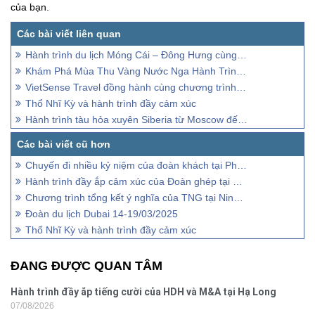
của bạn.
Hành trình du lịch Móng Cái – Đông Hưng cùng đoàn khách Vietsense có gì?
Khám Phá Mùa Thu Vàng Nước Nga Hành Trình 8 Ngày Chỉ Từ 47,9 Triệu Đồng
VietSense Travel đồng hành cùng chương trình "Hôm Nay Ai Đến" VTV6 số 55 - 21-4-2017
Thổ Nhĩ Kỳ và hành trình đầy cảm xúc
Hành trình tàu hỏa xuyên Siberia từ Moscow đến Vladivostok
Chuyến đi nhiều kỷ niệm của đoàn khách tại Phú Quốc
Hành trình đầy ắp cảm xúc của Đoàn ghép tại Hà Giang
Chương trình tổng kết ý nghĩa của TNG tại Ninh Bình
Đoàn du lịch Dubai 14-19/03/2025
Thổ Nhĩ Kỳ và hành trình đầy cảm xúc
ĐANG ĐƯỢC QUAN TÂM
Hành trình đầy ắp tiếng cười của HDH và M&A tại Hạ Long
07/08/2026