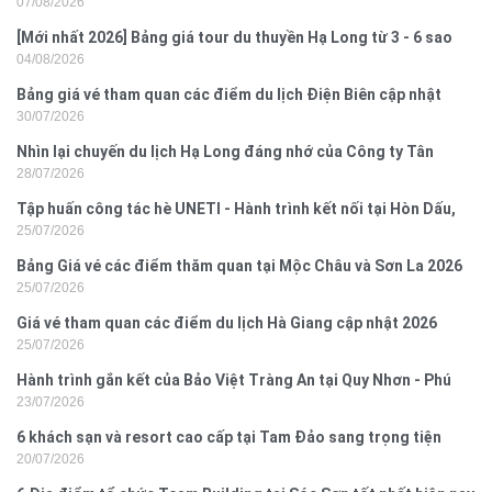
07/08/2026
[Mới nhất 2026] Bảng giá tour du thuyền Hạ Long từ 3 - 6 sao
04/08/2026
Bảng giá vé tham quan các điểm du lịch Điện Biên cập nhật
30/07/2026
2026
Nhìn lại chuyến du lịch Hạ Long đáng nhớ của Công ty Tân
28/07/2026
Hưng 2026
Tập huấn công tác hè UNETI - Hành trình kết nối tại Hòn Dấu,
25/07/2026
Đồ Sơn
Bảng Giá vé các điểm thăm quan tại Mộc Châu và Sơn La 2026
25/07/2026
Giá vé tham quan các điểm du lịch Hà Giang cập nhật 2026
25/07/2026
Hành trình gắn kết của Bảo Việt Tràng An tại Quy Nhơn - Phú
23/07/2026
Yên
6 khách sạn và resort cao cấp tại Tam Đảo sang trọng tiện
20/07/2026
nghi