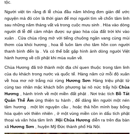
tộc.
Người việt tin rằng đi lễ chùa đầu năm không đơn giản để ước
nguyện mà đó còn là thời gian để mọi người tìm về chốn tâm linh
sau những năm tháng vất vả trong cuộc mưu sinh . Hòa vào dòng
người đi lễ để cảm nhận được sự giao hòa của đất trời khi vào
xuân . Cửa chùa rộng mở với tiếng chuông ngân vang cùng mùi
thơm của khói hương , hoa lễ luôn làm cho tâm hồn con người
thanh bình đến lạ . Và có thể bắt gặp hình ảnh dòng người Việt
hành hương về cõi phật khi mùa xuân về.
Chùa Hương đã trở thành một địa chỉ quen thuộc trong tâm linh
của du khách trong nước và quốc tế. Hàng năm cứ mỗi độ xuân
về hoa mơ nở trắng núi rừng
Hương Sơn
Hàng triệu phật tử
cùng tao nhân mặc khách bốn phương lại nô nức trẩy hội
Chùa
Hương
, hành trình về một miền đất phật . Nơi trác tích
Bồ Tát
Quán Thế Âm
ứng thiện tu hành , để dâng lên người một nén
tâm hương . một lời nguyện cầu , hoặc thả hồn mình bay bổng
hòa quện với thiên nhiên , ở một vùng miền còn in dấu tích phật
thoại và văn hóa tâm linh .
Hội Chùa Hương
diễn ra trên địa bàn
xã
Hương Sơn
, huyện Mỹ Đức thành phố Hà Nội.