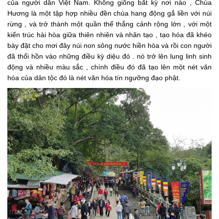
của người dân Việt Nam. Không giống bất kỳ nơi nào , Chùa
Hương là một tập hợp nhiều đền chùa hang động gắ liền với núi
rừng , và trở thành một quần thể thắng cảnh rộng lớn , với một
kiến trúc hài hòa giữa thiên nhiên và nhân tạo , tạo hóa đã khéo
bày đặt cho mơi đây núi non sông nước hiền hòa và rồi con người
đã thổi hồn vào những điều kỳ diệu đó . nó trở lên lung linh sinh
động và nhiều màu sắc , chính điều đó đã tạo lên một nét văn
hóa của dân tộc đó là nét văn hóa tín ngưỡng đạo phật.