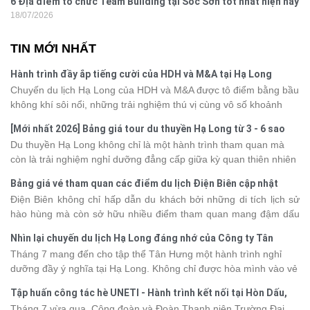
6 Địa điểm tổ chức Team Building tại Sóc Sơn tốt nhất hiện nay
18/07/2026
TIN MỚI NHẤT
Hành trình đầy ắp tiếng cười của HDH và M&A tại Hạ Long
Chuyến du lịch Hạ Long của HDH và M&A được tô điểm bằng bầu
không khí sôi nổi, những trải nghiệm thú vị cùng vô số khoảnh
khắc đáng nhớ. Từ vẻ đẹp của kỳ quan thiên nhiên đến những
[Mới nhất 2026] Bảng giá tour du thuyền Hạ Long từ 3 - 6 sao
phút giây đồng hành bên nhau, tất cả đã tạo nên một chuyến đi
Du thuyền Hạ Long không chỉ là một hành trình tham quan mà
tràn đầy cảm xúc và dấu ấn khó quên.
còn là trải nghiệm nghỉ dưỡng đẳng cấp giữa kỳ quan thiên nhiên
thế giới. Tuy nhiên, mỗi hạng du thuyền sẽ có mức giá và dịch vụ
Bảng giá vé tham quan các điểm du lịch Điện Biên cập nhật
khác nhau, khiến nhiều du khách băn khoăn khi lựa chọn. Bài viết
2026
Điện Biên không chỉ hấp dẫn du khách bởi những di tích lịch sử
dưới đây sẽ cập nhật bảng giá tour du thuyền Hạ Long mới nhất
hào hùng mà còn sở hữu nhiều điểm tham quan mang đậm dấu
2026 từ 3 - 6 sao, giúp bạn dễ dàng so sánh và tìm được hành
ấn văn hóa và thiên nhiên Tây Bắc. Nếu đang lên kế hoạch khám
trình phù hợp với nhu cầu cũng như ngân sách.
Nhìn lại chuyến du lịch Hạ Long đáng nhớ của Công ty Tân
phá vùng đất này, việc cập nhật trước giá vé sẽ giúp bạn chủ
Hưng 2026
Tháng 7 mang đến cho tập thể Tân Hưng một hành trình nghỉ
động hơn trong lịch trình và chi phí. Cùng Vietsense Travel tham
dưỡng đầy ý nghĩa tại Hạ Long. Không chỉ được hòa mình vào vẻ
khảo bảng giá vé tham quan các điểm
du lịch Điện Biên
mới nhất
đẹp của di sản thiên nhiên thế giới, các thành viên còn có dịp gắn
năm 2026 ngay dưới đây.
Tập huấn công tác hè UNETI - Hành trình kết nối tại Hòn Dấu,
kết, sẻ chia và lưu giữ nhiều khoảnh khắc đáng nhớ. Hãy cùng
Đồ Sơn
Tháng 7 vừa qua, Công đoàn và Đoàn Thanh niên Trường Đại