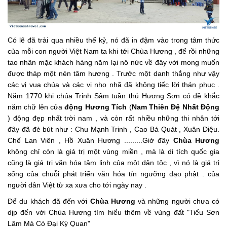
Có lẽ đã trải qua nhiều thế kỷ, nó đã in đậm vào trong tâm thức
của mỗi con người Việt Nam ta khi tới Chùa Hương , để rồi những
tao nhân mặc khách hàng năm lại nô nức về đây với mong muốn
được tháp một nén tâm hương . Trước một danh thắng như vậy
các vị vua chúa và các vị nho nhã đã không tiếc lời thán phục .
Năm 1770 khi chúa Trịnh Sâm tuần thú Hương Sơn có đề khắc
năm chữ lên cửa
động Hương Tích
(
Nam Thiên Đệ Nhất Động
) động đẹp nhất trời nam , và còn rất nhiều những thi nhân tới
đây đã đè bút như : Chu Mạnh Trinh , Cao Bá Quát , Xuân Diệu.
Chế Lan Viên , Hồ Xuân Hương .........Giờ đây
Chùa Hương
không chỉ còn là giá trị một vùng miền , mà là di tích quốc gia
cũng là giá trị văn hóa tâm linh của một dân tộc , vì nó là giá trị
sống của chuỗi phát triển văn hóa tín ngưỡng đạo phật . của
người dân Việt từ xa xưa cho tới ngày nay .
Để du khách đã đến với
Chùa Hương
và những người chưa có
dịp đến với Chùa Hương tìm hiểu thêm về vùng đất "Tiểu Sơn
Lâm Mà Có Đại Kỳ Quan"