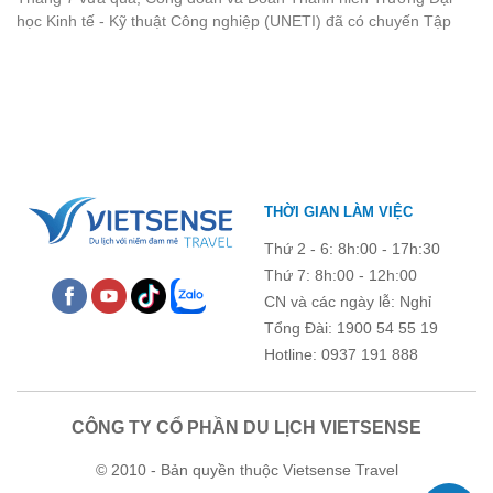
nhìn lại chuyến đi ngập tràn niềm vui và những trải nghiệm khó
học Kinh tế - Kỹ thuật Công nghiệp (UNETI) đã có chuyến Tập
quên.
huấn công tác hè 2026 đầy ý nghĩa tại Hòn Dấu - Đồ Sơn. Không
chỉ là dịp nâng cao kỹ năng và chia sẻ kinh nghiệm công tác,
chương trình còn mang đến những hoạt động giao lưu sôi nổi,
góp phần gắn kết tập thể và lưu giữ nhiều kỷ niệm đáng nhớ.
THỜI GIAN LÀM VIỆC
Thứ 2 - 6: 8h:00 - 17h:30
Thứ 7: 8h:00 - 12h:00
CN và các ngày lễ: Nghỉ
Tổng Đài: 1900 54 55 19
Hotline: 0937 191 888
CÔNG TY CỔ PHẦN DU LỊCH VIETSENSE
© 2010 - Bản quyền thuộc Vietsense Travel