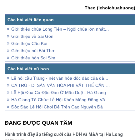
Theo (lehoichuahuong)
Giới thiệu chùa Long Tiên – Ngôi chùa lớn nhất Hạ Long
Giới thiệu về Sài Gòn
Giới thiệu Cầu Koi
Giới thiệu núi Bài Thơ
Giới thiệu hòn Soi Sim
Lễ hội cầu Trăng - nét văn hóa độc đáo của dân tộc Tày
CA TRÙ - DI SẢN VĂN HÓA PHI VẬT THỂ CẦN ĐƯỢC BẢO VỆ KHẨN CẤP
Lễ Hội Đua Cá Độc Đáo Ở Mậu Duệ - Hà Giang
Hà Giang Tổ Chức Lễ Hội Khèn Mông Đồng Văn Lần 2
Độc Đáo Lễ Hội Chọi Dê Trên Cao Nguyên Đá
ĐANG ĐƯỢC QUAN TÂM
Hành trình đầy ắp tiếng cười của HDH và M&A tại Hạ Long