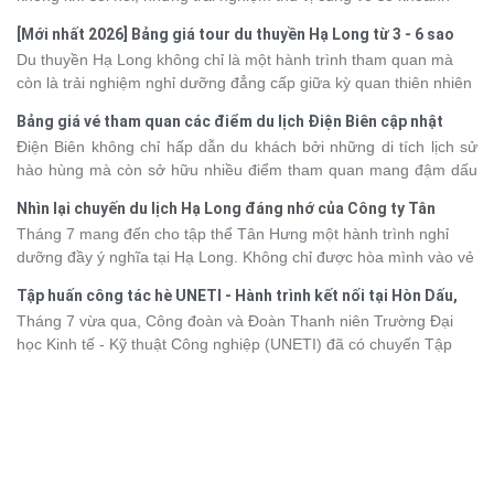
khắc đáng nhớ. Từ vẻ đẹp của kỳ quan thiên nhiên đến những
[Mới nhất 2026] Bảng giá tour du thuyền Hạ Long từ 3 - 6 sao
phút giây đồng hành bên nhau, tất cả đã tạo nên một chuyến đi
Du thuyền Hạ Long không chỉ là một hành trình tham quan mà
tràn đầy cảm xúc và dấu ấn khó quên.
còn là trải nghiệm nghỉ dưỡng đẳng cấp giữa kỳ quan thiên nhiên
thế giới. Tuy nhiên, mỗi hạng du thuyền sẽ có mức giá và dịch vụ
Bảng giá vé tham quan các điểm du lịch Điện Biên cập nhật
khác nhau, khiến nhiều du khách băn khoăn khi lựa chọn. Bài viết
2026
Điện Biên không chỉ hấp dẫn du khách bởi những di tích lịch sử
dưới đây sẽ cập nhật bảng giá tour du thuyền Hạ Long mới nhất
hào hùng mà còn sở hữu nhiều điểm tham quan mang đậm dấu
2026 từ 3 - 6 sao, giúp bạn dễ dàng so sánh và tìm được hành
ấn văn hóa và thiên nhiên Tây Bắc. Nếu đang lên kế hoạch khám
trình phù hợp với nhu cầu cũng như ngân sách.
Nhìn lại chuyến du lịch Hạ Long đáng nhớ của Công ty Tân
phá vùng đất này, việc cập nhật trước giá vé sẽ giúp bạn chủ
Hưng 2026
Tháng 7 mang đến cho tập thể Tân Hưng một hành trình nghỉ
động hơn trong lịch trình và chi phí. Cùng Vietsense Travel tham
dưỡng đầy ý nghĩa tại Hạ Long. Không chỉ được hòa mình vào vẻ
khảo bảng giá vé tham quan các điểm
du lịch Điện Biên
mới nhất
đẹp của di sản thiên nhiên thế giới, các thành viên còn có dịp gắn
năm 2026 ngay dưới đây.
Tập huấn công tác hè UNETI - Hành trình kết nối tại Hòn Dấu,
kết, sẻ chia và lưu giữ nhiều khoảnh khắc đáng nhớ. Hãy cùng
Đồ Sơn
Tháng 7 vừa qua, Công đoàn và Đoàn Thanh niên Trường Đại
nhìn lại chuyến đi ngập tràn niềm vui và những trải nghiệm khó
học Kinh tế - Kỹ thuật Công nghiệp (UNETI) đã có chuyến Tập
quên.
huấn công tác hè 2026 đầy ý nghĩa tại Hòn Dấu - Đồ Sơn. Không
chỉ là dịp nâng cao kỹ năng và chia sẻ kinh nghiệm công tác,
chương trình còn mang đến những hoạt động giao lưu sôi nổi,
góp phần gắn kết tập thể và lưu giữ nhiều kỷ niệm đáng nhớ.