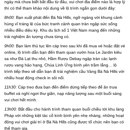
ngày mà chưa biết bắt đầu từ đâu, vui chơi địa điểm nào là hợp lý
thì có thể tham khảo nội dung về lộ trình ngắn gọn dưới đây:
8h00:
Bạn xuất phát đến Bà Nà Hills, ngỡ ngàng với khung cảnh
hùng vĩ tráng lệ của bức tranh cảnh quan tràn ngập sức sống
nhiều điều diệu kỳ. Khu du lịch số 1 Việt Nam mang đến những
trải nghiệm ấn tượng chưa từng có.
9h00:
Bạn làm thủ tục lên cáp treo sau khi đã mua vé hoặc đặt vé
online, lộ trình dẫn bạn đến tham quan vườn hoa Le Jardin kiêu
sa như Đà Lạt thu nhỏ, Hầm Rượu Debay ngập tràn các lạnh
rượu vang hảo hạng, Chùa Linh Ứng bình yên trầm lắng… lộ
trình tiếp theo sẽ dẫn bạn đi trải nghiệm cầu Vàng Bà Nà Hills với
nhiều hoạt động check in sôi nổi.
11h30:
Cáp treo đưa bạn đến điểm dừng tiếp theo để ăn trưa
buffet và nghỉ ngơi thư giãn, nạp năng lượng sau một buổi sáng
vui chơi hết mình.
13h00:
Bắt đầu cho hành trình tham quan buổi chiều tới khu làng
Pháp với những kiệt tác cổ kính bình yên nhẹ nhàng, những hoạt
động vui chơi giải trí ở Bà Nà Hills cũng được tổ chức nên bạn có
thể tham gia.