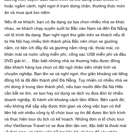
hoặc ngắm cảnh, nghỉ ngơi ở trạm dừng chân, thưởng thức món
ăn và mua quà lưu niệm.
Nếu đi xe khách, bạn có đa dạng sự lựa chọn nhiều nhà xe khác
nhau, xe khách chạy xuyên suốt từ Bắc vào Nam và đến Đà Nẵng
với lộ trình đa dạng. Bạn nghỉ ngơi thư giãn trên xe khách nếu đi
từ Hà Nội hay nhiều tỉnh thành phía Bắc nên chọn xe giường
nằm, có tiện ích đầy đủ và giường nằm rộng rãi, thoải mái, có
khăn mát và nước uống miễn phí, cổng sạc USB miễn phí và đầu
DVD giải trí…. Đặc biệt những nhà xe thương hiệu được đông
đảo khách hàng lựa chọn có đội ngũ nhân viên nhiệt tình và
chuyên nghiệp. Bạn lên xe và nghỉ ngơi, thư giãn khoảng vài tiếng
đồng hồ là đã đến thành phố Đà Nẵng. Tuy nhiên có nhiều nhà xe
chỉ dừng ở trung tâm thành phố, nếu bạn muốn đến Bà Nà Hills
cần bắt xe ôm, xe taxi hay sử dụng xe dịch vụ đưa đón từ nhiều
doanh nghiệp, lữ hành với khoảng cách tầm 40km. Bên cạnh đó,
nếu không thể sắp xếp được thời gian và công việc bạn có thể
liên hệ với nhiều công ty tổ chức tour uy tín để được lên lịch trình
và thực hiện tour du lịch có kế hoạch. Những đơn vị tổ chức tour
như VietSense Travel có xe đưa đón tận nơi, đặc biệt là thoải mái
về thời gian, có nhân viên hỗ trợ liên hệ với bạn để xác nhận