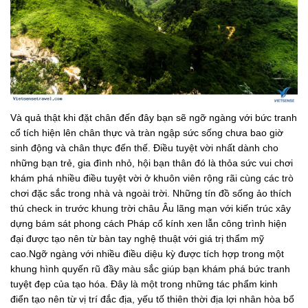
Và quả thật khi đặt chân đến đây bạn sẽ ngỡ ngàng với bức tranh
cổ tích hiện lên chân thực và tràn ngập sức sống chưa bao giờ
sinh động và chân thực đến thế. Điều tuyệt vời nhất dành cho
những bạn trẻ, gia đình nhỏ, hội bạn thân đó là thỏa sức vui chơi
khám phá nhiều điều tuyệt vời ở khuôn viên rộng rãi cùng các trò
chơi đặc sắc trong nhà và ngoài trời. Những tín đồ sống ảo thích
thú check in trước khung trời châu Âu lãng mạn với kiến trúc xây
dựng bám sát phong cách Pháp cổ kính xen lẫn công trình hiện
đại được tạo nên từ bàn tay nghệ thuật với giá trị thẩm mỹ
cao.Ngỡ ngàng với nhiều điều diệu kỳ được tích hợp trong một
khung hình quyến rũ đầy màu sắc giúp bạn khám phá bức tranh
tuyệt đẹp của tạo hóa. Đây là một trong những tác phẩm kinh
điển tạo nên từ vị trí đắc địa, yếu tố thiên thời địa lợi nhân hòa bổ