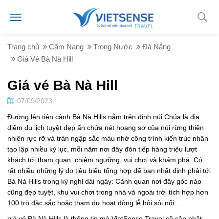
Trang chủ
Cẩm Nang
Trong Nước
Đà Nẵng
Giá Vé Bà Nà Hill
Giá vé Bà Nà Hill
07/09/2023
Đường lên tiên cảnh Bà Nà Hills nằm trên đỉnh núi Chúa là địa
điểm du lịch tuyệt đẹp ẩn chứa nét hoang sơ của núi rừng thiên
nhiên rực rỡ và tràn ngập sắc màu nhờ công trình kiến trúc nhân
tạo lập nhiều kỷ lục, mỗi năm nơi đây đón tiếp hàng triệu lượt
khách tới tham quan, chiêm ngưỡng, vui chơi và khám phá. Có
rất nhiều những lý do tiêu biểu tổng hợp để bạn nhất định phải tới
Bà Nà Hills trong kỳ nghỉ dài ngày: Cảnh quan nơi đây góc nào
cũng đẹp tuyệt, khu vui chơi trong nhà và ngoài trời tích hợp hơn
100 trò đặc sắc hoặc tham dự hoạt động lễ hội sôi nổi…
giá vé Bà Nà Hills là thông tin mà VietSense Travel sẽ cập nhật