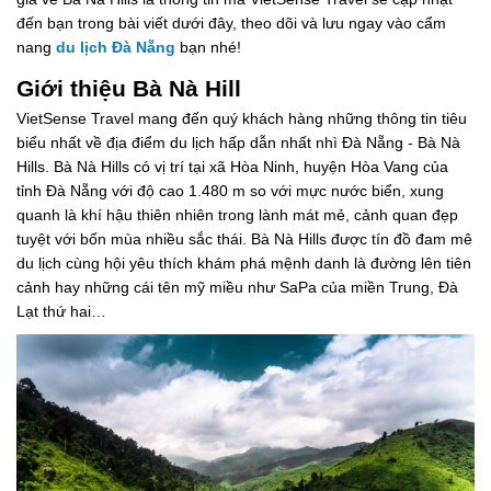
đến bạn trong bài viết dưới đây, theo dõi và lưu ngay vào cẩm
nang
du lịch Đà Nẵng
bạn nhé!
Giới thiệu Bà Nà Hill
VietSense Travel mang đến quý khách hàng những thông tin tiêu
biểu nhất về địa điểm du lịch hấp dẫn nhất nhì Đà Nẵng - Bà Nà
Hills. Bà Nà Hills có vị trí tại xã Hòa Ninh, huyện Hòa Vang của
tỉnh Đà Nẵng với độ cao 1.480 m so với mực nước biển, xung
quanh là khí hậu thiên nhiên trong lành mát mẻ, cảnh quan đẹp
tuyệt với bốn mùa nhiều sắc thái. Bà Nà Hills được tín đồ đam mê
du lịch cùng hội yêu thích khám phá mệnh danh là đường lên tiên
cảnh hay những cái tên mỹ miều như SaPa của miền Trung, Đà
Lạt thứ hai…