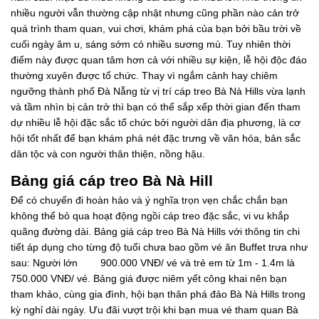
nhiều người vẫn thường cập nhật nhưng cũng phần nào cản trở
quá trình tham quan, vui chơi, khám phá của bạn bởi bầu trời về
cuối ngày âm u, sáng sớm có nhiều sương mù. Tuy nhiên thời
điểm này được quan tâm hơn cả với nhiều sự kiện, lễ hội độc đáo
thường xuyên được tổ chức. Thay vì ngắm cảnh hay chiêm
ngưỡng thành phố Đà Nẵng từ vị trí cáp treo Bà Nà Hills vừa lạnh
và tầm nhìn bị cản trở thì bạn có thể sắp xếp thời gian đến tham
dự nhiều lễ hội đặc sắc tổ chức bởi người dân địa phương, là cơ
hội tốt nhất để bạn khám phá nét đặc trưng về văn hóa, bản sắc
dân tộc và con người thân thiện, nồng hậu.
Bảng giá cáp treo Bà Nà Hill
Để có chuyến đi hoàn hảo và ý nghĩa trọn vẹn chắc chắn bạn
không thể bỏ qua hoạt động ngồi cáp treo đặc sắc, vi vu khắp
quãng đường dài. Bảng giá cáp treo Bà Nà Hills với thông tin chi
tiết áp dụng cho từng độ tuổi chưa bao gồm vé ăn Buffet trưa như
sau: Người lớn 900.000 VNĐ/ vé và trẻ em từ 1m - 1.4m là
750.000 VNĐ/ vé. Bảng giá được niêm yết công khai nên bạn
tham khảo, cùng gia đình, hội bạn thân phá đảo Bà Nà Hills trong
kỳ nghỉ dài ngày. Ưu đãi vượt trội khi bạn mua vé tham quan Bà