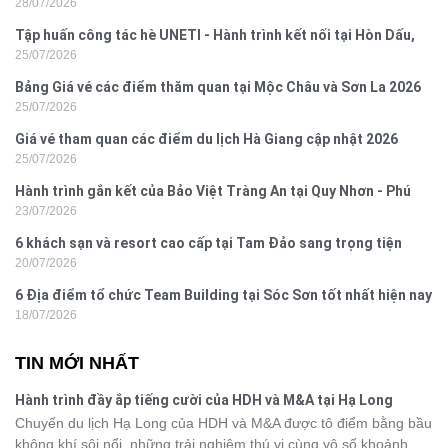
28/07/2026
Hưng 2026
Tập huấn công tác hè UNETI - Hành trình kết nối tại Hòn Dấu,
25/07/2026
Đồ Sơn
Bảng Giá vé các điểm thăm quan tại Mộc Châu và Sơn La 2026
25/07/2026
Giá vé tham quan các điểm du lịch Hà Giang cập nhật 2026
25/07/2026
Hành trình gắn kết của Bảo Việt Tràng An tại Quy Nhơn - Phú
23/07/2026
Yên
6 khách sạn và resort cao cấp tại Tam Đảo sang trọng tiện
20/07/2026
nghi
6 Địa điểm tổ chức Team Building tại Sóc Sơn tốt nhất hiện nay
18/07/2026
TIN MỚI NHẤT
Hành trình đầy ắp tiếng cười của HDH và M&A tại Hạ Long
Chuyến du lịch Hạ Long của HDH và M&A được tô điểm bằng bầu
không khí sôi nổi, những trải nghiệm thú vị cùng vô số khoảnh