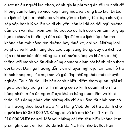
được nhiều người lựa chọn, đánh giá là phương án tối ưu nhất để
không cần lo lắng về việc xếp hàng mua vé trong bao lâu. Đi tour
du lịch có lợi hơn nhiều so với chuyến du lịch tự túc, bạn chỉ việc
sắp xếp hành lý và lên xe di chuyển, còn lại đã có đội ngũ hướng
dẫn viên và nhân viên tour hỗ trợ. Xe du lịch đưa đón tận nơi giúp
bạn di chuyển thuận lợi đến các địa điểm du lịch hấp dẫn mà
không cần mất công tìm đường hay thuê xe, đợi xe. Những loại
xe phục vụ khách hàng đều cao cấp, sang trọng, đầy đủ dịch vụ
tiện nghi cơ bản đến nâng cao. có nước uống và khăn ướt, hệ
thống wifi mạnh và ổn định cùng camera giám sát hành trình theo
dõi tài xế. Đội ngũ hướng dẫn viên chuyên nghiệp, tận tâm, hỗ trợ
khách hàng mọi lúc mọi nơi và giải đáp những thắc mắc chuyên
nghiệp. Tour Bà Nà Hills bên cạnh nhiều điểm tham quan, giải trí
ngoài trời hay trong nhà thì những cơ sở kinh doanh như nhà
hàng nhiều món ăn ngon được khách hàng quan tâm và khai
thác. Nếu đang phân vân những địa chỉ ăn uống tốt nhất bạn có
thể thưởng thức bữa trưa ở Nhà Hàng Việt. Buffet trưa dành cho
người lớn từ 350.000 VNĐ/ người và trẻ em từ 1m- 1,4 m là
210.000 VNĐ/ người. Một vài những cái tên tiêu biểu không kém
phần ghi dấu trên bản đồ du lịch Bà Nà Hills như Buffet Hàn