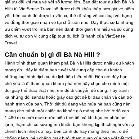
giá ưu đãi khi mua vé với số lượng lớn. Bạn đặt tour du lịch Bà Nà
Hills từ VietSense Travel sẽ được chiết khấu thấp hơn giá vé niêm
yết, bên cạnh đó được tư vấn cụ thể rõ ràng về các loại vé, hạng
vé đồng thời giao nhận vé tại chỗ luôn nhé. Đây thực sự là những
ưu điểm vượt trội mà bạn nên dành thời gian tìm hiểu và sử dụng
dịch vụ từ đơn vị cung cấp tour du lịch lữ hành của VietSense
Travel.
Cần chuẩn bị gì đi Bà Nà Hill ?
Hành trình tham quan khám phá Bà Nà Hills được nhiều du khách
mong đợi, đây là điểm hẹn tuyệt vời cung cấp cho du khách
những loại hình dịch vụ du lịch tiêu biểu nhất. Đến nơi đây bạn
chủ yếu là đi tham quan khám phá nên hãy chọn cho mình một
đôi giày thể thao thật nhẹ, êm để di chuyển dễ dàng. Hãy tránh
xa những đôi sandal hoặc giày cao gót dễ bị đau chân và cản trở
hành trình của bạn. Thời tiết dù đang vào mùa hè bạn cũng nên
mang cho mình một chiếc áo khoác gió mỏng nhẹ bởi ở độ cao
1.480 m so với mực nước biển thời tiết và khí hậu có phần se
lạnh, thậm chí có sương mù khiến bạn không kịp thích nghi với sự
chênh lệch nhiệt độ này. Bên cạnh đó hãy mang theo mũ, ô để
chống nắng, nếu chẳng may buổi tham quan của bạn với tiết trời