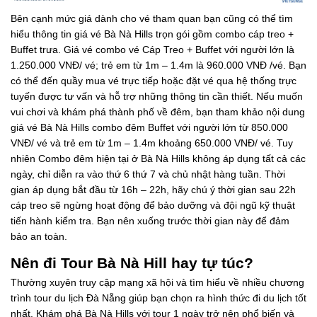
Bên cạnh mức giá dành cho vé tham quan bạn cũng có thể tìm
hiểu thông tin giá vé Bà Nà Hills trọn gói gồm combo cáp treo +
Buffet trưa. Giá vé combo vé Cáp Treo + Buffet với người lớn là
1.250.000 VNĐ/ vé; trẻ em từ 1m – 1.4m là 960.000 VNĐ /vé. Bạn
có thể đến quầy mua vé trực tiếp hoặc đặt vé qua hệ thống trực
tuyến được tư vấn và hỗ trợ những thông tin cần thiết. Nếu muốn
vui chơi và khám phá thành phố về đêm, bạn tham khảo nội dung
giá vé Bà Nà Hills combo đêm Buffet với người lớn từ 850.000
VNĐ/ vé và trẻ em từ 1m – 1.4m khoảng 650.000 VNĐ/ vé. Tuy
nhiên Combo đêm hiện tại ở Bà Nà Hills không áp dụng tất cả các
ngày, chỉ diễn ra vào thứ 6 thứ 7 và chủ nhật hàng tuần. Thời
gian áp dụng bắt đầu từ 16h – 22h, hãy chú ý thời gian sau 22h
cáp treo sẽ ngừng hoạt động để bảo dưỡng và đội ngũ kỹ thuật
tiến hành kiểm tra. Bạn nên xuống trước thời gian này để đảm
bảo an toàn.
Nên đi Tour Bà Nà Hill hay tự túc?
Thường xuyên truy cập mạng xã hội và tìm hiểu về nhiều chương
trình tour du lịch Đà Nẵng giúp bạn chọn ra hình thức đi du lịch tốt
nhất. Khám phá Bà Nà Hills với tour 1 ngày trở nên phổ biến và