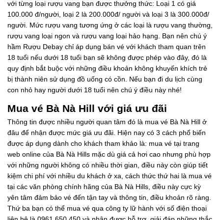
với từng loại rượu vang bạn được thưởng thức: Loại 1 có giá
100.000 đ/người, loại 2 là 200.000đ/ người và loại 3 là 300.000đ/
người. Mức rượu vang tương ứng ở các loại là rượu vang thường,
rượu vang loại ngon và rượu vang loại hảo hạng. Bạn nên chú ý
hầm Rượu Debay chỉ áp dụng bán vé với khách tham quan trên
18 tuổi nếu dưới 18 tuổi bạn sẽ không được phép vào đây, đó là
quy định bắt buộc với những điều khoản không khuyến khích trẻ
bị thành niên sử dụng đồ uống có cồn. Nếu bạn đi du lịch cùng
con nhỏ hay người dưới 18 tuổi nên chú ý điều này nhé!
Mua vé Bà Nà Hill với giá ưu đãi
Thông tin được nhiều người quan tâm đó là mua vé Bà Nà Hill ở
đâu để nhận được mức giá ưu đãi. Hiện nay có 3 cách phổ biến
được áp dụng dành cho khách tham khảo là: mua vé tại trang
web online của Bà Nà Hills mặc dù giá cả hơi cao nhưng phù hợp
với những người không có nhiều thời gian, điều này còn giúp tiết
kiệm chi phí với nhiều du khách ở xa, cách thức thứ hai là mua vé
tại các văn phòng chính hãng của Bà Nà Hills, điều này cực kỳ
yên tâm đảm bảo vé đến tận tay và thông tin, điều khoản rõ ràng.
Thứ ba bạn có thể mua vé qua công ty lữ hành với số điện thoại
liên hệ là 0961 650 450 và nhận được hỗ trợ, giải đáp những thắc