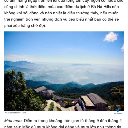
có ánh nắng ngập tràn len lỏi qua từng tán cây, ngọn cỏ. Mùa khô
cũng chính là thời điểm mùa cao điểm du lịch ở Bà Nà Hills nên
không khí sôi động và náo nhiệt là điều thường thấy, nếu muốn
trải nghiệm trọn vẹn những dịch vụ tiêu biểu nhất bạn có thể sẽ
phải xếp hàng chờ đợi.
Mùa mưa:
Diễn ra trong khoảng thời gian từ tháng 9 đến tháng 2
năm sau: Mặc dù mưa không dai dẳng và mưa lớn như thông tin