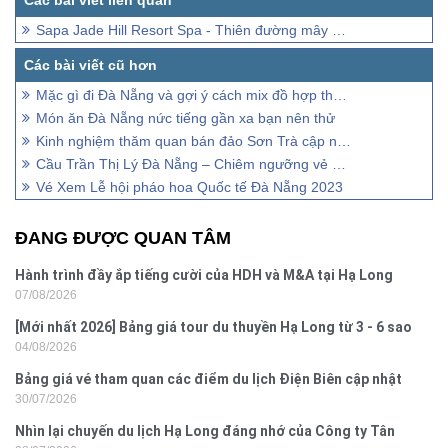
Sapa Jade Hill Resort Spa - Thiên đường mây núi Sapa
Mặc gì đi Đà Nẵng và gợi ý cách mix đồ hợp thời trang
Món ăn Đà Nẵng nức tiếng gần xa bạn nên thử
Kinh nghiệm thăm quan bán đảo Sơn Trà cập nhật chi tiết nhất
Cầu Trần Thị Lý Đà Nẵng – Chiêm ngưỡng vẻ đẹp độc đáo
Vé Xem Lễ hội pháo hoa Quốc tế Đà Nẵng 2023
ĐANG ĐƯỢC QUAN TÂM
Hành trình đầy ắp tiếng cười của HDH và M&A tại Hạ Long
07/08/2026
[Mới nhất 2026] Bảng giá tour du thuyền Hạ Long từ 3 - 6 sao
04/08/2026
Bảng giá vé tham quan các điểm du lịch Điện Biên cập nhật
30/07/2026
2026
Nhìn lại chuyến du lịch Hạ Long đáng nhớ của Công ty Tân