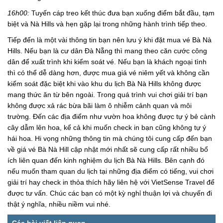
16h00:
Tuyến cáp treo kết thúc đưa bạn xuống điểm bắt đầu, tạm
biệt và Nà Hills và hẹn gặp lại trong những hành trình tiếp theo.
Tiếp đến là một vài thông tin bạn nên lưu ý khi đặt mua vé Bà Nà
Hills. Nếu bạn là cư dân Đà Nẵng thì mang theo căn cước công
dân để xuất trình khi kiểm soát vé. Nếu bạn là khách ngoại tình
thì có thể dễ dàng hơn, được mua giá vé niêm yết và không cần
kiểm soát đặc biệt khi vào khu du lịch Bà Nà Hills không được
mang thức ăn từ bên ngoài. Trong quá trình vui chơi giải trí bạn
không được xả rác bừa bãi làm ô nhiễm cảnh quan và môi
trường. Đến các địa điểm như vườn hoa không được tự ý bẻ cành
cây dẫm lên hoa, kể cả khi muốn check in bạn cũng không tự ý
hái hoa. Hi vọng những thông tin mà chúng tôi cung cấp đến bạn
về giá vé Bà Nà Hill cập nhật mới nhất sẽ cung cấp rất nhiều bổ
ích liên quan đến kinh nghiệm du lịch Bà Nà Hills. Bên cạnh đó
nếu muốn tham quan du lịch tại những địa điểm có tiếng, vui chơi
giải trí hay check in thỏa thích hãy liên hệ với VietSense Travel để
được tư vấn. Chúc các bạn có một kỳ nghỉ thuận lợi và chuyến đi
thật ý nghĩa, nhiều niềm vui nhé.