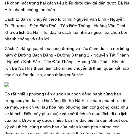
sẽ chọn một trong hai cách tiêu biểu dưới đây để đến được Bà Nà
Hills nhanh chóng, an toàn.
Cách 1: Bạn di chuyển theo lộ trình: Nguyễn Văn Linh - Nguyễn
Tri Phương - Điện Biên Phủ - Tôn Đức Thắng - Hoàng Văn Thái -
Khu du lịch Bà Nà Hills, đây là cách mà nhiều người lựa chọn bởi
nhanh chóng và tiện lợi.
Cách 2: Băng qua nhiều cung đường và các điểm du lịch nổi tiếng
nằm ở Đường Bạch Đằng - Đường 3 tháng 2 - Nguyễn Tất Thành
- Nguyễn Sinh Sắc - Tôn Đức Thắng - Hoàng Văn Thái - Khu du
lịch Bà Nà Hills thuận tiện cho nhiều chuyến đi tham quan kết hợp
các địa điểm du lịch, danh thắng xuất sắc.
Có rất nhiều phương tiện được lựa chọn đồng hành cùng bạn
trong chuyến du lịch Đà Nẵng lên Bà Nà Hills khám phá như ô tô,
xe máy, xe dịch vụ, tàu hỏa hay phương tiện công cộng khác như
xe khách. Điều này phụ thuộc vào sở thích và mục đích đi du lịch
của bạn. Đi xe máy được nhiều bạn trẻ đặc biệt là dân phượt cực
kỳ yêu thích, cùng nhóm bạn của mình khám phá những con
đường mới, xuyên suốt hành trình có thể dừng chân check in