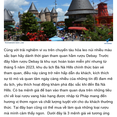
Cùng với trải nghiệm vi vu trên chuyến tàu hỏa leo núi nhiều màu
sắc bạn hãy dành thời gian tham quan hầm rượu Debay. Trước
đây hầm rượu Debay là khu vực hoàn toàn miễn phí nhưng từ
tháng 5 năm 2023, khu du lịch Bà Nà Hills chính thức bán vé
tham quan, điều này càng trở nên hấp dẫn du khách, kích thích
sự tò mò và quan tâm ngày càng nhiều của những tín đồ đam mê
du lịch, yêu thích hoạt động khám phá đặc sắc khi đến Bà Nà
Hills. Có ba mệnh giá để bạn vào tham quan dựa trên những tiêu
chí về loại rượu vang hảo hạng được nhập từ Pháp mang đến
hương vị thơm ngon và chất lượng tuyệt vời cho du khách thưởng
thức. Tại đây bạn cũng có thể mua về làm quà những loại rượu
mà mình cảm thấy ngon. Dưới đây là 3 mệnh giá vé tương ứng