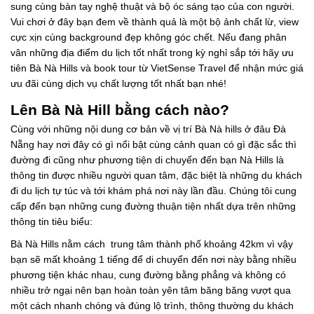
sung cùng bàn tay nghệ thuật và bộ óc sáng tạo của con người.
Vui chơi ở đây bạn đem về thành quả là một bộ ảnh chất lừ, view
cực xịn cùng background đẹp không góc chết. Nếu đang phân
vân những địa điểm du lịch tốt nhất trong kỳ nghỉ sắp tới hãy ưu
tiên Bà Nà Hills và book tour từ VietSense Travel để nhận mức giá
ưu đãi cùng dịch vụ chất lượng tốt nhất bạn nhé!
Lên Bà Nà Hill bằng cách nào?
Cùng với những nội dung cơ bản về vị trí Bà Nà hills ở đâu Đà
Nẵng hay nơi đây có gì nổi bật cùng cảnh quan có gì đặc sắc thì
đường đi cũng như phương tiện di chuyển đến bạn Nà Hills là
thông tin được nhiều người quan tâm, đặc biệt là những du khách
đi du lịch tự túc và tới khám phá nơi này lần đầu. Chúng tôi cung
cấp đến bạn những cung đường thuận tiện nhất dựa trên những
thông tin tiêu biểu:
Bà Nà Hills nằm cách trung tâm thành phố khoảng 42km vì vậy
bạn sẽ mất khoảng 1 tiếng để di chuyển đến nơi này bằng nhiều
phương tiện khác nhau, cung đường bằng phẳng và không có
nhiều trở ngại nên bạn hoàn toàn yên tâm băng băng vượt qua
một cách nhanh chóng và đúng lộ trình, thông thường du khách