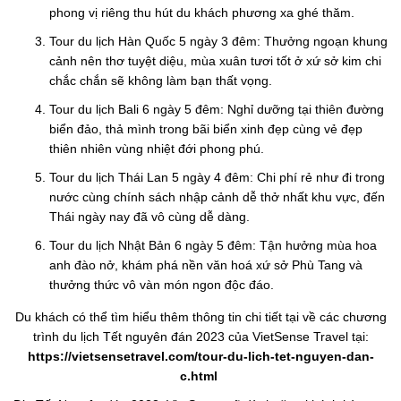
phong vị riêng thu hút du khách phương xa ghé thăm.
Tour du lịch Hàn Quốc 5 ngày 3 đêm: Thưởng ngoạn khung
cảnh nên thơ tuyệt diệu, mùa xuân tươi tốt ở xứ sở kim chi
chắc chắn sẽ không làm bạn thất vọng.
Tour du lịch Bali 6 ngày 5 đêm: Nghỉ dưỡng tại thiên đường
biển đảo, thả mình trong bãi biển xinh đẹp cùng vẻ đẹp
thiên nhiên vùng nhiệt đới phong phú.
Tour du lịch Thái Lan 5 ngày 4 đêm: Chi phí rẻ như đi trong
nước cùng chính sách nhập cảnh dễ thở nhất khu vực, đến
Thái ngày nay đã vô cùng dễ dàng.
Tour du lịch Nhật Bản 6 ngày 5 đêm: Tận hưởng mùa hoa
anh đào nở, khám phá nền văn hoá xứ sở Phù Tang và
thưởng thức vô vàn món ngon độc đáo.
Du khách có thể tìm hiểu thêm thông tin chi tiết tại về các chương
trình du lịch Tết nguyên đán 2023 của VietSense Travel tại:
https://vietsensetravel.com/tour-du-lich-tet-nguyen-dan-
c.html