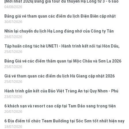
[Mới nhất 2026] Bảng giá tour du thuyền Hạ Long từ 3 - 6 sao
04/08/2026
Bảng giá vé tham quan các điểm du lịch Điện Biên cập nhật
30/07/2026
2026
Nhìn lại chuyến du lịch Hạ Long đáng nhớ của Công ty Tân
28/07/2026
Hưng 2026
Tập huấn công tác hè UNETI - Hành trình kết nối tại Hòn Dấu,
25/07/2026
Đồ Sơn
Bảng Giá vé các điểm thăm quan tại Mộc Châu và Sơn La 2026
25/07/2026
Giá vé tham quan các điểm du lịch Hà Giang cập nhật 2026
25/07/2026
Hành trình gắn kết của Bảo Việt Tràng An tại Quy Nhơn - Phú
23/07/2026
Yên
6 khách sạn và resort cao cấp tại Tam Đảo sang trọng tiện
20/07/2026
nghi
6 Địa điểm tổ chức Team Building tại Sóc Sơn tốt nhất hiện nay
18/07/2026