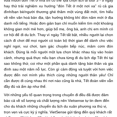
vừa muốn đón Tết ở nhà thì có thể lựa chọn lịch đi tour 3 - 5 ngày
hay thử trải nghiệm xu hướng “đón Tết ở một nơi xa” rủ cả gia
đình/bạn bè/người thương ghé thăm một vùng đất mới, tìm hiểu
về nền văn hoá bản địa, tận hưởng không khí đón năm mới ở địa
danh nổi tiếng. Hoặc đơn giản bạn chỉ muốn kiếm tìm một khoảng
không gian mới mẻ hơn, giúp bố mẹ, ông bà, anh chị em mình có
cơ hội để đi du lịch. Thay vì ngày Tết tất bật, nhiều người lại chọn
cách đi chơi để mọi người có toàn bộ thời gian để dành cho việc
nghỉ ngơi, vui chơi, tạm gác chuyện bếp núc, mâm cơm đón
khách. Đúng là mỗi người một lựa chọn khác nhau tùy vào hoàn
cảnh, nhưng quả thực nếu bạn chưa từng đi du lịch dịp Tết thì tại
sao không thử, coi như một phần quà dành tặng bản thân và gia
đình sau một năm nỗ lực. Còn gì cảm động và tuyệt vời hơn việc
được đến nơi mình yêu thích cùng những người thân yêu! Chỉ
cần được đi cùng nhau thì nơi nào cũng là nhà, Tết đoàn viên vẫn
đầy đủ và ấm áp như thế.
Với những yếu tố quan trọng trong chuyến đi đều đã được đảm
bảo cả về số lượng và chất lượng nên Vietsense tự tin đem đến
cho du khách những chuyến du lịch du xuân phương xa thú vị,
trọn vẹn và cực kỳ ý nghĩa. VietSense gửi tặng đến quý khách rất