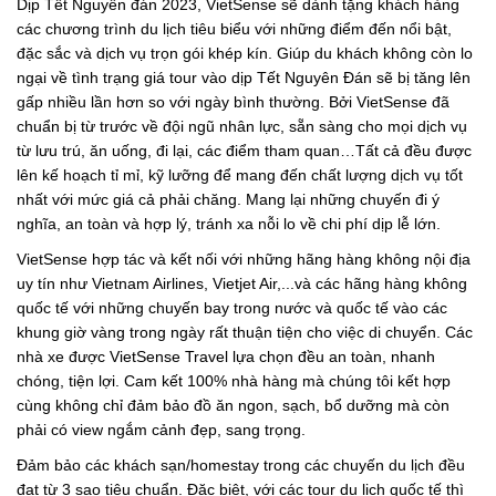
Dịp Tết Nguyên đán 2023, VietSense sẽ dành tặng khách hàng
các chương trình du lịch tiêu biểu với những điểm đến nổi bật,
đặc sắc và dịch vụ trọn gói khép kín. Giúp du khách không còn lo
ngại về tình trạng giá tour vào dịp Tết Nguyên Đán sẽ bị tăng lên
gấp nhiều lần hơn so với ngày bình thường. Bởi VietSense đã
chuẩn bị từ trước về đội ngũ nhân lực, sẵn sàng cho mọi dịch vụ
từ lưu trú, ăn uống, đi lại, các điểm tham quan…Tất cả đều được
lên kế hoạch tỉ mỉ, kỹ lưỡng để mang đến chất lượng dịch vụ tốt
nhất với mức giá cả phải chăng. Mang lại những chuyến đi ý
nghĩa, an toàn và hợp lý, tránh xa nỗi lo về chi phí dịp lễ lớn.
VietSense hợp tác và kết nối với những hãng hàng không nội địa
uy tín như Vietnam Airlines, Vietjet Air,...và các hãng hàng không
quốc tế với những chuyến bay trong nước và quốc tế vào các
khung giờ vàng trong ngày rất thuận tiện cho việc di chuyển. Các
nhà xe được VietSense Travel lựa chọn đều an toàn, nhanh
chóng, tiện lợi. Cam kết 100% nhà hàng mà chúng tôi kết hợp
cùng không chỉ đảm bảo đồ ăn ngon, sạch, bổ dưỡng mà còn
phải có view ngắm cảnh đẹp, sang trọng.
Đảm bảo các khách sạn/homestay trong các chuyến du lịch đều
đạt từ 3 sao tiêu chuẩn. Đặc biệt, với các tour du lịch quốc tế thì