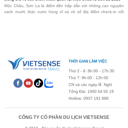
chỉ là dịp nâng cao kỹ năng và chia sẻ kinh nghiệm công tác,
Mộc Châu, Sơn La là điểm đến hấp dẫn với những cao nguyên
chương trình còn mang đến những hoạt động giao lưu sôi nổi,
xanh mướt, thác nước hùng vĩ và vô số địa điểm check-in nổi
góp phần gắn kết tập thể và lưu giữ nhiều kỷ niệm đáng nhớ.
tiếng. Trước khi lên đường, việc cập nhật giá vé tham quan sẽ
giúp bạn chủ động hơn trong việc lên lịch trình và dự trù chi phí
du lịch Mộc Châu
. Cùng Vietsense Travel tham khảo bảng giá vé
tham quan các điểm du lịch ở Sơn La 2026 mới nhất ngay dưới
đây.
THỜI GIAN LÀM VIỆC
Thứ 2 - 6: 8h:00 - 17h:30
Thứ 7: 8h:00 - 12h:00
CN và các ngày lễ: Nghỉ
Tổng Đài: 1900 54 55 19
Hotline: 0937 191 888
CÔNG TY CỔ PHẦN DU LỊCH VIETSENSE