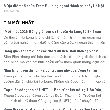
8 Địa điểm tổ chức Team Building ngoại thành phía tây Hà Nội
18/07/2026
TIN MỚI NHẤT
[Mới nhất 2026] Bảng giá tour du thuyền Hạ Long từ 3 - 6 sao
Du thuyền Hạ Long không chỉ là một hành trình tham quan mà
còn là trải nghiệm nghỉ dưỡng đẳng cấp giữa kỳ quan thiên nhiên
thế giới. Tuy nhiên, mỗi hạng du thuyền sẽ có mức giá và dịch vụ
Bảng giá vé tham quan các điểm du lịch Điện Biên cập nhật
khác nhau, khiến nhiều du khách băn khoăn khi lựa chọn. Bài viết
2026
Điện Biên không chỉ hấp dẫn du khách bởi những di tích lịch sử
dưới đây sẽ cập nhật bảng giá tour du thuyền Hạ Long mới nhất
hào hùng mà còn sở hữu nhiều điểm tham quan mang đậm dấu
2026 từ 3 - 6 sao, giúp bạn dễ dàng so sánh và tìm được hành
ấn văn hóa và thiên nhiên Tây Bắc. Nếu đang lên kế hoạch khám
trình phù hợp với nhu cầu cũng như ngân sách.
Nhìn lại chuyến du lịch Hạ Long đáng nhớ của Công ty Tân
phá vùng đất này, việc cập nhật trước giá vé sẽ giúp bạn chủ
Hưng 2026
Tháng 7 mang đến cho tập thể Tân Hưng một hành trình nghỉ
động hơn trong lịch trình và chi phí. Cùng Vietsense Travel tham
dưỡng đầy ý nghĩa tại Hạ Long. Không chỉ được hòa mình vào vẻ
khảo bảng giá vé tham quan các điểm
du lịch Điện Biên
mới nhất
đẹp của di sản thiên nhiên thế giới, các thành viên còn có dịp gắn
năm 2026 ngay dưới đây.
Tập huấn công tác hè UNETI - Hành trình kết nối tại Hòn Dấu,
kết, sẻ chia và lưu giữ nhiều khoảnh khắc đáng nhớ. Hãy cùng
Đồ Sơn
Tháng 7 vừa qua, Công đoàn và Đoàn Thanh niên Trường Đại
nhìn lại chuyến đi ngập tràn niềm vui và những trải nghiệm khó
học Kinh tế - Kỹ thuật Công nghiệp (UNETI) đã có chuyến Tập
quên.
huấn công tác hè 2026 đầy ý nghĩa tại Hòn Dấu - Đồ Sơn. Không
Bảng Giá vé các điểm thăm quan tại Mộc Châu và Sơn La 2026