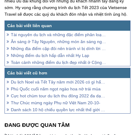
nhiều ưu đãi khủng đối với những du khách nhanh tay đăng ký
sớm. Hy vọng rằng chương trình du lịch Tết 2023 của Vietsense
Travel sẽ được các quý du khách đón nhận và nhiệt tình ủng hộ.
Tài nguyên du lịch và những đặc điểm phân loại khai thác
Ăn sáng ở Tây Nguyên, những món ăn sáng ngon nhất ở Tây Nguyên
Những địa điểm cặp đôi nên tránh vì bị dính lời nguyền “Đi đà lạt về chia tay”
Những điểm du lịch hấp dẫn nhất Hy Lạp
Toàn cảnh những điểm du lịch đẹp nhất ở Cộng Hoà Séc
Du lịch Noel và Tết Tây năm mới 2026 có gì hấp dẫn?
Phú Quốc cuối năm ngọt ngào hoa nở trái mùa
Cực hot chùm tour du lịch thu đông 2022 đa dạng giá cực sốc
Thư Chúc mừng ngày Phụ nữ Việt Nam 20-10-
Danh sách 10 hộ chiếu quyền lực nhất thế giới bạn cần biết
ĐANG ĐƯỢC QUAN TÂM