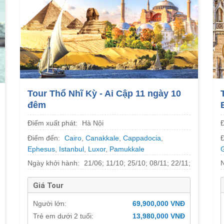
Tour Thổ Nhĩ Kỳ - Ai Cập 11 ngày 10
đêm
Điểm xuất phát:
Hà Nội
Điểm đến:
Cairo
,
Canakkale
,
Cappadocia
,
Ephesus
,
Istanbul
,
Luxor
,
Pamukkale
Ngày khởi hành:
21/06; 11/10; 25/10; 08/11; 22/11;
13/12; 27/12/2025 (Tết Dương Lịch)
Giá Tour
Người lớn:
69,900,000 VNĐ
Trẻ em dưới 2 tuổi:
13,980,000 VNĐ