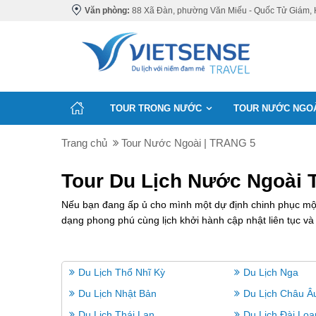
Văn phòng:
88 Xã Đàn, phường Văn Miếu - Quốc Tử Giám, 
TOUR TRONG NƯỚC
TOUR NƯỚC NGO
Trang chủ
Tour Nước Ngoài | TRANG 5
Tour Du Lịch Nước Ngoài Tr
Nếu bạn đang ấp ủ cho mình một dự định chinh phục một 
dạng phong phú cùng lịch khởi hành cập nhật liên tục và 
Du Lịch Thổ Nhĩ Kỳ
Du Lịch Nga
Du Lịch Nhật Bản
Du Lịch Châu Â
Du Lịch Thái Lan
Du Lịch Đài Loa