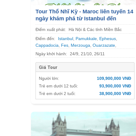
Tour Thổ Nhĩ Kỳ - Maroc liên tuyến 14
ngày khám phá từ Istanbul đến
Marrakech
Điểm xuất phát:
Hà Nội & Các tỉnh Miền Bắc
Điểm đến:
Istanbul
,
Pamukkale
,
Ephesus
,
Cappadocia
,
Fes
,
Merzouga
,
Ouarzazate
,
Marrakech
Ngày khởi hành:
24/9, 21/10, 26/11
Giá Tour
Người lớn:
109,900,000 VNĐ
Trẻ em dưới 12 tuổi:
93,900,000 VNĐ
Trẻ em dưới 2 tuổi:
38,900,000 VNĐ