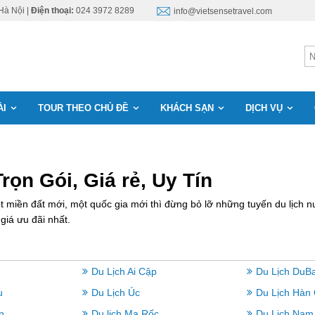
Hà Nội |
Điện thoại:
024 3972 8289
info@vietsensetravel.com
ÀI
TOUR THEO CHỦ ĐỀ
KHÁCH SẠN
DỊCH VỤ
ọn Gói, Giá rẻ, Uy Tín
miền đất mới, một quốc gia mới thì đừng bỏ lỡ những tuyến du lịch nư
giá ưu đãi nhất.
Du Lịch Ai Cập
Du Lịch DuBa
u
Du Lịch Úc
Du Lịch Hàn
n
Du lịch Ma Rốc
Du Lịch Nam