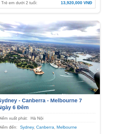
Trẻ em dưới 2 tuổi:
13,920,000 VNĐ
Sydney - Canberra - Melbourne 7
Ngày 6 Đêm
Điểm xuất phát:
Hà Nội
Điểm đến:
Sydney
,
Canberra
,
Melbourne