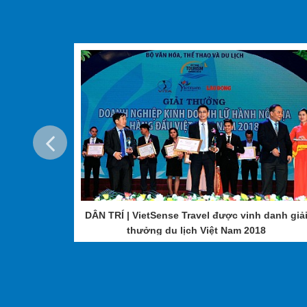
Du lịch nước ngoài (hay còn gọi là outbound) của Việt
20% mỗi năm. Bên cạnh đó, các sản phẩm du lịch nước n
khách thường là các quốc gia trong khu vực Đông Nam Á 
hút được một lượng lớn du khách quan tâm và đăng ký to
Bản, du lịch Hàn Quốc, du lịch Trung Quốc, du lịch Nga,
lược tại thị trường nước ngoài mà hiện nay, VietSense 
ch hàng là
DÂN TRÍ | VietSense Travel được vinh danh giả
thưởng du lịch Việt Nam 2018