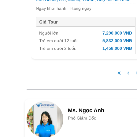
Pattaya
,
Chùa Phật Vàng Wat Traimit
,
Sông Chao
Ngày khởi hành:
Hàng ngày
Praya
Giá Tour
Người lớn:
7,290,000 VNĐ
Trẻ em dưới 12 tuổi:
5,832,000 VNĐ
Trẻ em dưới 2 tuổi:
1,458,000 VNĐ
Ms. Ngọc Anh
Phó Giám Đốc