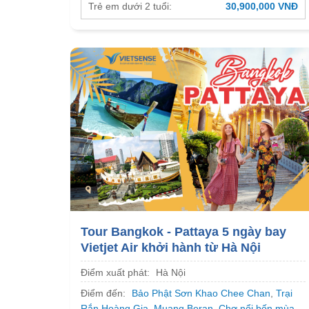
Trẻ em dưới 2 tuổi:
30,900,000 VNĐ
Tour Bangkok - Pattaya 5 ngày bay
Vietjet Air khởi hành từ Hà Nội
Điểm xuất phát:
Hà Nội
Điểm đến:
Bảo Phật Sơn Khao Chee Chan
,
Trại
Rắn Hoàng Gia
,
Muang Boran
,
Chợ nổi bốn mùa