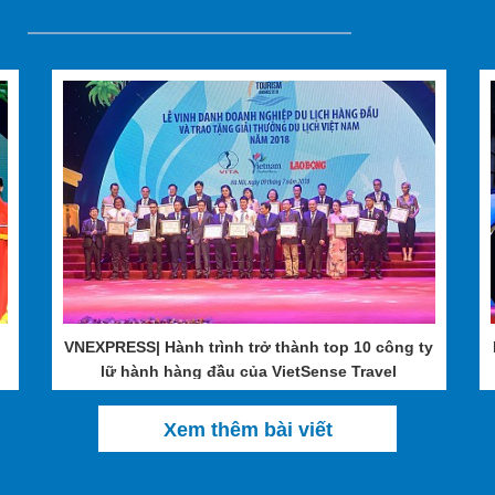
 Nam đang có tốc độ tăng trưởng nhanh chóng. Theo số liệu thống kê, 
goài của du khách Việt Nam cũng có sự đa dạng và thay đổi nhiều the
như du lịch Thái Lan, du lịch Campuchia, du lịch Singapore, Myanmar
ur, trong đó không thể không kể đến thị trường Đông Bắc Á, châu Âu, 
 du lịch Châu Âu, du lịch Mỹ, du lịch Maldives hay du lịch Dubai,...N
Travel đang cung cấp gần như đầy đủ các điểm đến nước ngoài được du
i
VNEXPRESS| Hành trình trở thành top 10 công ty
lữ hành hàng đầu của VietSense Travel
Xem thêm bài viết