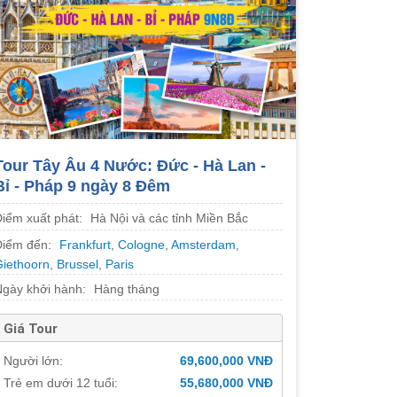
Tour Tây Âu 4 Nước: Đức - Hà Lan -
Bỉ - Pháp 9 ngày 8 Đêm
Điểm xuất phát:
Hà Nội và các tỉnh Miền Bắc
Điểm đến:
Frankfurt
,
Cologne
,
Amsterdam
,
Giethoorn
,
Brussel
,
Paris
Ngày khởi hành:
Hàng tháng
Giá Tour
Người lớn:
69,600,000 VNĐ
Trẻ em dưới 12 tuổi:
55,680,000 VNĐ