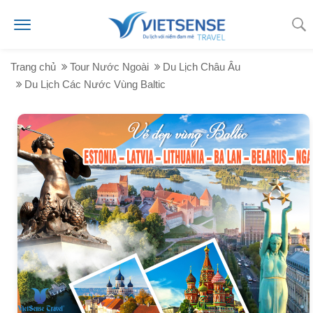
Trang chủ
Tour Nước Ngoài
Du Lịch Châu Âu
Du Lịch Các Nước Vùng Baltic