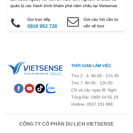
hàng bán đồ lưu niệm mang hơi hướng phong cách Địa
Địa chỉ liên hệ
quản lý các hành trình khám phá năm châu tại Vietsense
Khu phố Alfama:
Trung Hải.
Là khu phố cổ nhất ở Lisbon, thuộc
Travel.
sở hữu của quận Alfama, Alfama. Khu phố này là tổng
Sau đó du khách nghỉ đêm ở khách sạn tại Granada.
hợp của nhiều di tích lịch sử, nhiều quán bar chơi nhạc
Gọi trực tiếp
Gửi câu hỏi cần tư
Điện thoại di động
Email
truyền thống náo nhiệt và các quán ăn phục vụ nhiều
0918 953 728
vấn về tour
món ăn hấp dẫn, thơm ngon.
Ghi chú thêm
18h30:
Du khách ăn tối tại nhà hàng địa phương. Sau
đó nghỉ qua đêm tại khách sạn ở Lisbon.
Chú ý: Trường mang dấu (
*
) là bắt buộc. Vui lòng không để
THỜI GIAN LÀM VIỆC
trống !
Thứ 2 - 6: 8h:00 - 17h:30
Thứ 7: 8h:00 - 12h:00
CN và các ngày lễ: Nghỉ
Tổng Đài: 1900 54 55 19
Hotline: 0937 191 888
CÔNG TY CỔ PHẦN DU LỊCH VIETSENSE